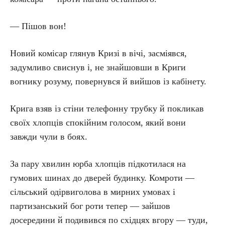
— Пішов вон!
Новий комісар глянув Кризі в вічі, засміявся,
задумливо свиснув і, не знайшовши в Криги
вогнику розуму, повернувся й вийшов із кабінету.
Крига взяв із стіни телефонну трубку й покликав
своїх хлопців спокійним голосом, який вони
завжди чули в боях.
За пару хвилин юрба хлопців підкотилася на
гумових шинах до дверей будинку. Комроти —
сільський одірвиголова в мирних умовах і
партизанський бог роти тепер — зайшов
досередини й подивився по східцях вгору — туди,