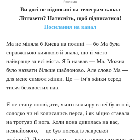
Реклама
Ви досі не підписані на телеграм-канал
Літгазети? Натисніть, щоб підписатися!
Посилання на канал
Ма не міняла б Києва на полині — бо Ма була
справжньою киянкою й знала, що її місто —
найкраще за всі міста. Я її назвав — Ма. Можна
було назвати більше шаблоново. Але слово Ма —
для мене символ жінки. Це — ім’я жінки серед
тисяч безхвостих пав.
Я не стану оповідати, якого кольору в неї були очі,
солодко чи ні колисались перса, і як міцно ставала
на тротуар її нога. Коли вона дивилась на вас,
незнайомого,— це був погляд із лаврської
дзвіниці2. Другим разом — вона з очима входила до