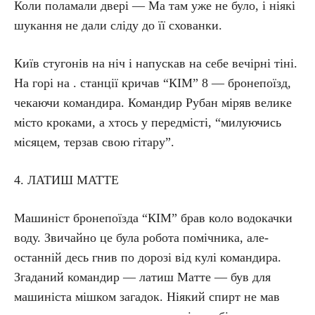
Коли поламали двері — Ма там уже не було, і ніякі
шукання не дали сліду до її схованки.
Київ стугонів на ніч і напускав на себе вечірні тіні.
На горі на . станції кричав “КІМ” 8 — бронепоїзд,
чекаючи командира. Командир Рубан міряв велике
місто кроками, а хтось у передмісті, “милуючись
місяцем, терзав свою гітару”.
4. ЛАТИШ MATTE
Машиніст бронепоїзда “КІМ” брав коло водокачки
воду. Звичайно це була робота помічника, але-
останній десь гнив по дорозі від кулі командира.
Згаданий командир — латиш Матте — був для
машиніста мішком загадок. Ніякий спирт не мав