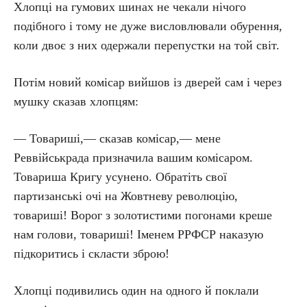
Хлопці на гумових шинах не чекали нічого
подібного і тому не дуже висловлювали обурення,
коли двоє з них одержали перепустки на той світ.
Потім новий комісар вийшов із дверей сам і через
мушку сказав хлопцям:
— Товариші,— сказав комісар,— мене
Реввійськрада призначила вашим комісаром.
Товариша Кригу усунено. Обратіть свої
партизанські очі на Жовтневу революцію,
товариші! Ворог з золотистими погонами креше
нам голови, товариші! Іменем РРФСР наказую
підкоритись і скласти зброю!
Хлопці подивились один на одного й поклали