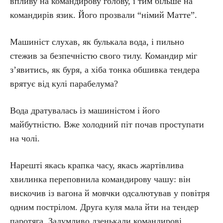
впливу на командирову голову, і тим більше на
командирів язик. Його прозвали “німий Матте”.
Машиніст слухав, як булькала вода, і пильно
стежив за безпечністю свого тилу. Командир міг
з’явитись, як буря, а хіба тонка обшивка тендера
врятує від кулі парабелума?
Вода дратувалась із машиністом і його
майбутністю. Вже холодний піт почав проступати
на чолі.
Нарешті якась крапка часу, якась жартівлива
хвилинка переповнила командирову чашу: він
вискочив із вагона й мовчки одсалютував у повітря
одним пострілом. Друга куля мала йти на тендер
паротяга. Задумливо дзенькали командирові