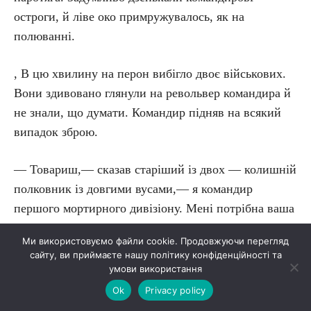
остроги, й ліве око примружувалось, як на
полюванні.
, В цю хвилину на перон вибігло двоє військових.
Вони здивовано глянули на револьвер командира й
не знали, що думати. Командир підняв на всякий
випадок зброю.
— Товариш,— сказав старіший із двох — колишній
полковник із довгими вусами,— я командир
першого мортирного дивізіону. Мені потрібна ваша
поміч.
Ми використовуємо файли cookie. Продовжуючи перегляд
сайту, ви приймаєте нашу політику конфіденційності та
Латиш Матте переклав револьвера в ліву руку й
умови використання
простяг праву руку гостю. Потім він почав
Ok
Privacy policy
дивитись у вікно апаратної телеграфу й стояв так