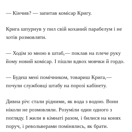
— Кінчив? — запитав комісар Кригу.
Крига шпурнув у пил свій коханий парабелум і не
хотів розмовляти.
— Ходім зо мною в штаб,— поклав на плече руку
йому новий комісар. І пішли вдвох мовчки й гордо.
— Будеш мені помічником, товариш Крига,—
почули службовці штабу на порозі кабінету.
Дивна річ: стали рідними, як вода з водою. Вони
ніколи не розмовляли. Розуміли один одного з
погляду. І жили в кімнаті разом, і билися на конях
поруч, і револьверами помінялись, як брати.