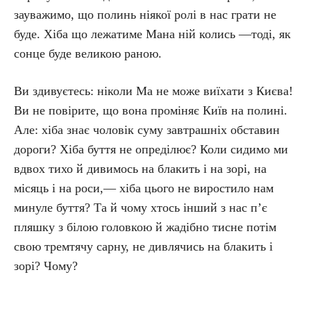
зауважимо, що полинь ніякої ролі в нас грати не
буде. Хіба що лежатиме Мана ній колись —тоді, як
сонце буде великою раною.
Ви здивуєтесь: ніколи Ма не може виїхати з Києва!
Ви не повірите, що вона проміняє Київ на полині.
Але: хіба знає чоловік суму завтрашніх обставин
дороги? Хіба буття не опреділює? Коли сидимо ми
вдвох тихо й дивимось на блакить і на зорі, на
місяць і на роси,— хіба цього не виростило нам
минуле буття? Та й чому хтось інший з нас п’є
пляшку з білою головкою й жадібно тисне потім
свою тремтячу сарну, не дивлячись на блакить і
зорі? Чому?