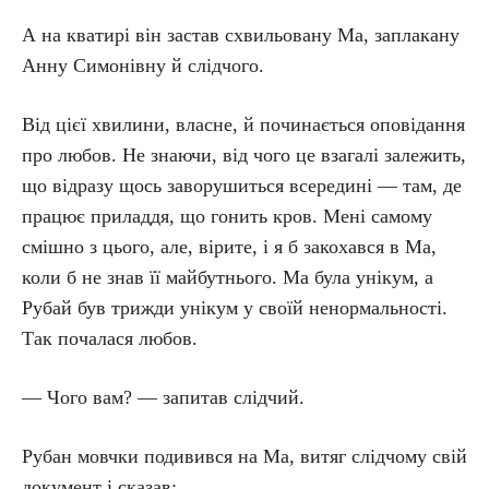
А на кватирі він застав схвильовану Ма, заплакану
Анну Симонівну й слідчого.
Від цієї хвилини, власне, й починається оповідання
про любов. Не знаючи, від чого це взагалі залежить,
що відразу щось заворушиться всередині — там, де
працює приладдя, що гонить кров. Мені самому
смішно з цього, але, вірите, і я б закохався в Ма,
коли б не знав її майбутнього. Ма була унікум, а
Рубай був трижди унікум у своїй ненормальності.
Так почалася любов.
— Чого вам? — запитав слідчий.
Рубан мовчки подивився на Ма, витяг слідчому свій
документ і сказав: