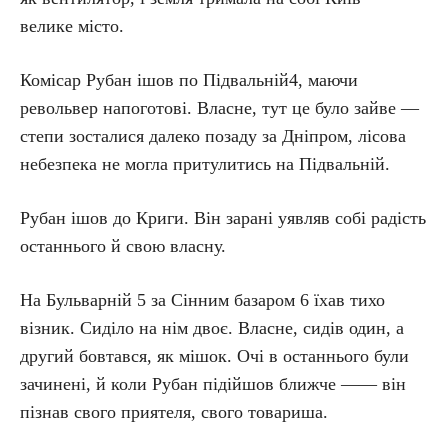
велике місто.
Комісар Рубан ішов по Підвальній4, маючи
револьвер напоготові. Власне, тут це було зайве —
степи зосталися далеко позаду за Дніпром, лісова
небезпека не могла притулитись на Підвальній.
Рубан ішов до Криги. Він зарані уявляв собі радість
останнього й свою власну.
На Бульварній 5 за Сінним базаром 6 їхав тихо
візник. Сиділо на нім двоє. Власне, сидів один, а
другий бовтався, як мішок. Очі в останнього були
зачинені, й коли Рубан підійшов ближче —— він
пізнав свого приятеля, свого товариша.