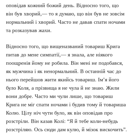
оповідав кожний божий день. Відносно того, що
він був хворий,— то я думаю, що він був не зовсім
нормальний і хворий. Часто не давав спати ночами
та розказував жахи.
Відносно того, що вищеназваний товариш Крига
питав до мене симпатії,— я знала, але ніякого
поощренія йому не робила. Він мені не подобався,
як мужчина і як ненормальний. В останній час до
нього перейшов жити якийсь товариш. Ім’я його
було Коля, а прізвища я не чула й не знаю. Жили
вони добре. Часто ми чули лише, що товариш
Крига не міг спати ночами і будив тому й товариша
Колю. Цілу ніч чути було, як він оповідав про
розстріли. Він казав Колі: “Я й тебе коли-небудь
розстріляю. Ось сюди дам кулю, й мізок вискочить”.