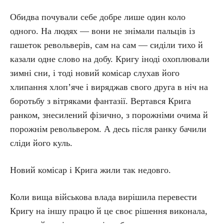
Обидва почували себе добре лише один коло
одного. На людях — вони не знімали пальців із
гашеток револьверів, сам на сам — сиділи тихо й
казали одне слово на добу. Кригу іноді охоплювали
зимні сни, і тоді новий комісар слухав його
хлипання хлоп’яче і виряджав свого друга в ніч на
боротьбу з вітряками фантазії. Вертався Крига
ранком, знесилений фізично, з порожніми очима й
порожнім револьвером. А десь після ранку бачили
сліди його куль.
Новий комісар і Крига жили так недовго.
Коли вища військова влада вирішила перевести
Кригу на іншу працю й це своє рішення виконала,