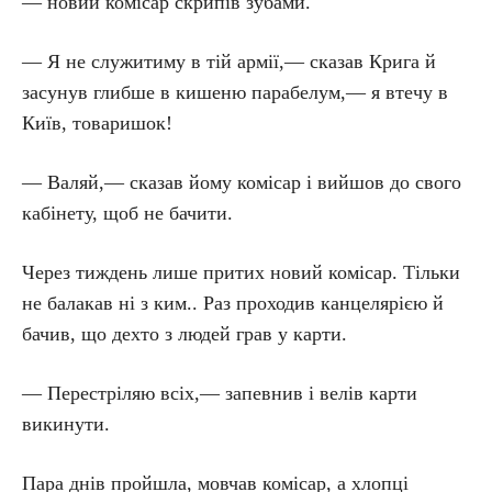
— новий комісар скрипів зубами.
— Я не служитиму в тій армії,— сказав Крига й
засунув глибше в кишеню парабелум,— я втечу в
Київ, товаришок!
— Валяй,— сказав йому комісар і вийшов до свого
кабінету, щоб не бачити.
Через тиждень лише притих новий комісар. Тільки
не балакав ні з ким.. Раз проходив канцелярією й
бачив, що дехто з людей грав у карти.
— Перестріляю всіх,— запевнив і велів карти
викинути.
Пара днів пройшла, мовчав комісар, а хлопці