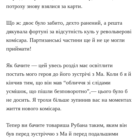
потроху знову взялися за карти.
Що ж: двоє було забито, дехто ранений, а решта
дякувала фортуні за відсутність куль у револьверові
комісара. Партизанські частини ще й не це могли
приймати!
Як бачите — цей увесь розділ має освітлити
постать мого героя до його зустрічі з Ма. Коли б я й
кінчив тим, що він мав “обличчя зі слідами
усмішок, що пішли безповоротно”,— цього було б
не досить. Я трохи більше зупинив вас на моментах
життя нового комісара.
Тепер ви бачите товариша Рубана таким, яким він
був перед зустріччю з Ма й перед подальшими