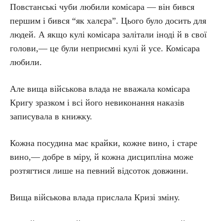
Повстанські чуби любили комісара — він бився
першим і бився “як халєра”. Цього було досить для
людей. А якщо кулі комісара залітали іноді й в свої
голови,— це були неприємні кулі й усе. Комісара
любили.
Але вища військова влада не вважала комісара
Кригу зразком і всі його невиконання наказів
записувала в книжку.
Кожна посудина має крайки, кожне вино, і старе
вино,— добре в міру, й кожна дисципліна може
розтягтися лише на певний відсоток довжини.
Вища військова влада прислала Кризі зміну.