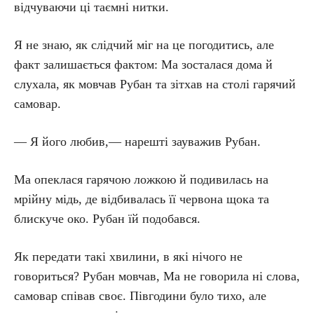
відчуваючи ці таємні нитки.
Я не знаю, як слідчий міг на це погодитись, але
факт залишається фактом: Ма зосталася дома й
слухала, як мовчав Рубан та зітхав на столі гарячий
самовар.
— Я його любив,— нарешті зауважив Рубан.
Ма опеклася гарячою ложкою й подивилась на
мрійну мідь, де відбивалась її червона щока та
блискуче око. Рубан їй подобався.
Як передати такі хвилини, в які нічого не
говориться? Рубан мовчав, Ма не говорила ні слова,
самовар співав своє. Півгодини було тихо, але