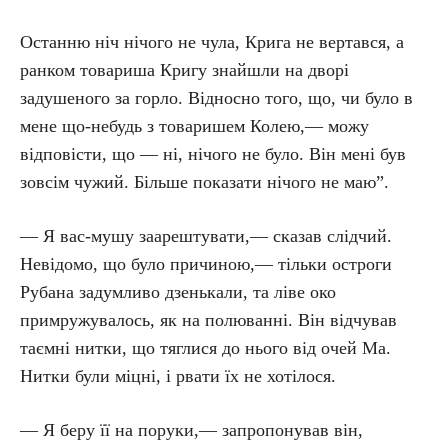
Останню ніч нічого не чула, Крига не вертався, а
ранком товариша Кригу знайшли на дворі
задушеного за горло. Відносно того, що, чи було в
мене що-небудь з товаришем Колею,— можу
відповісти, що — ні, нічого не було. Він мені був
зовсім чужий. Більше показати нічого не маю”.
— Я вас-мушу заарештувати,— сказав слідчий.
Невідомо, що було причиною,— тільки остроги
Рубана задумливо дзенькали, та ліве око
примружувалось, як на полюванні. Він відчував
таємні нитки, що тяглися до нього від очей Ма.
Нитки були міцні, і рвати їх не хотілося.
— Я беру її на поруки,— запропонував він,