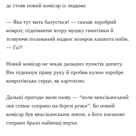
де стояв новий комісар із людьми.
— Яка тут мать балується! — сказав хоробрий
комрот, піднімаючи вгору мушку гвинтівки й
зсовуючи поламаний надвоє козирок кашкета набік.
— Га?!
Новий комісар не чекав дальших пунктів допиту.
Він підкинув праву руку й пробив кулею хоробре
комротівське серце, як картоплю.
Дальші пригоди мали назву — “коли мексіканський
лев співає сопрано на березі річки”. Бо новий
комісар був мексіканським левом, а його наганове
сопрано брало найвищі верхи.