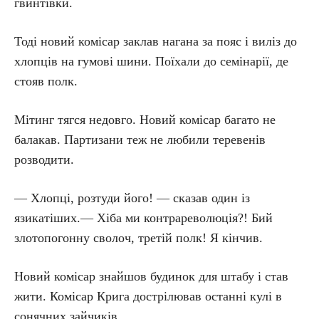
гвинтівки.
Тоді новий комісар заклав нагана за пояс і виліз до
хлопців на гумові шини. Поїхали до семінарії, де
стояв полк.
Мітинг тягся недовго. Новий комісар багато не
балакав. Партизани теж не любили теревенів
розводити.
— Хлопці, розтуди його! — сказав один із
язикатіших.— Хіба ми контрареволюція?! Бий
злотопогонну сволоч, третій полк! Я кінчив.
Новий комісар знайшов будинок для штабу і став
жити. Комісар Крига дострілював останні кулі в
сонячних зайчиків.