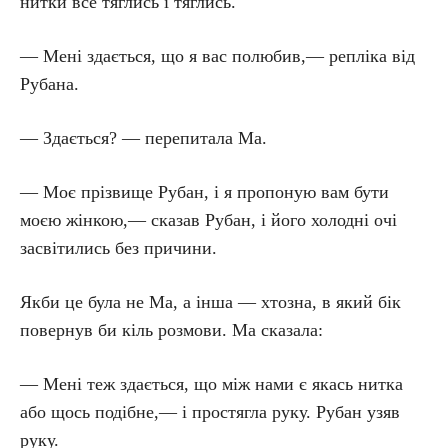
нитки все тяглись і тяглись.
— Мені здається, що я вас полюбив,— репліка від
Рубана.
— Здається? — перепитала Ма.
— Моє прізвище Рубан, і я пропоную вам бути
моєю жінкою,— сказав Рубан, і його холодні очі
засвітились без причини.
Якби це була не Ма, а інша — хтозна, в який бік
повернув би кіль розмови. Ма сказала:
— Мені теж здається, що між нами є якась нитка
або щось подібне,— і простягла руку. Рубан узяв
руку.