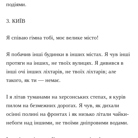
подіями.
3. КИЇВ
Я співаю гімна тобі, моє велике місто!
Я побачив інші будинки в інших містах. Я чув інші
протяги на інших, не твоїх вулицях. Я дивився в
інші очі інших ліхтарів, не твоїх ліхтарів; але
такого, як ти — немає.
І я літав туманами на херсонських степах, я курів
пилом на безмежних дорогах. Я чув, як дихали
осінні полині на фронтах і як низько літали чайки-
небоги над іншими, не твоїми дніпровими водами.