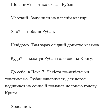
— Що з ним? — тихо сказав Рубан.
— Мертвий. Задушили на власній кватирі.
— Хто? — побілів Рубан.
— Невідомо. Там зараз слідчий допитує хазяйок.
— Куди? — махнув Рубан головою на Кригу.
— До себе, в Чека 7. Чекіста по-чекістськи
ховатимемо. Рубан одвернувся, для чогось
подивився на сонце й помацав долонею голову
Криги.
— Холодний.