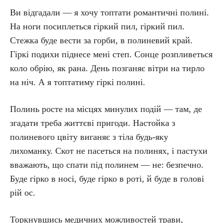
Ви відгадали — я хочу топтати романтичні полині.
На ноги посиплеться гіркий пил, гіркий пил.
Стежка буде вести за горби, в полиневий край.
Гіркі подихи піднесе мені степ. Сонце розпливеться
коло обрію, як рана. День позганяє вітри на тирло
на ніч. А я топтатиму гіркі полині.
Полинь росте на місцях минулих подій — там, де
згадати треба життєві пригоди. Настойка з
полиневого цвіту виганяє з тіла будь-яку
лихоманку. Скот не пасеться на полинях, і пастухи
вважають, що спати під полинем — не: безпечно.
Буде гірко в носі, буде гірко в роті, й буде в голові
рій ос.
Торкнувшись медичних можливостей трави,