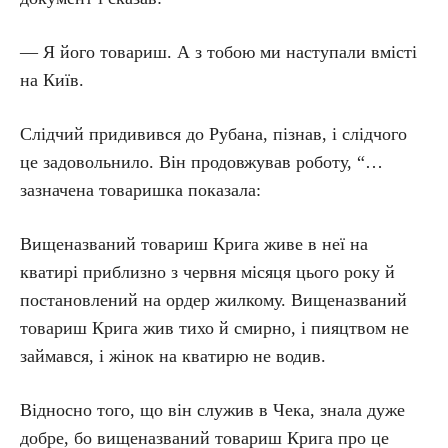
— Я його товариш. А з тобою ми наступали вмісті
на Київ.
Слідчий придивився до Рубана, пізнав, і слідчого
це задовольнило. Він продовжував роботу, “…
зазначена товаришка показала:
Вищеназваний товариш Крига живе в неї на
кватирі приблизно з червня місяця цього року й
постановлений на ордер жилкому. Вищеназваний
товариш Крига жив тихо й смирно, і пияцтвом не
займався, і жінок на кватирю не водив.
Відносно того, що він служив в Чека, знала дуже
добре, бо вищеназваний товариш Крига про це