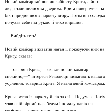
Новий комісар зайшов до кабінету Криги, а його
люди залишилися за дверима. Крига повернувся на
бік і придивився з паркету вгору. Потім він солодко
почухав себе під рукою й тихо вирішив:
— Вийдіть геть!
Новий комісар вихватив наган і, показуючи ним на
Кригу, сказав:
— Товариш Крига,— сказав новий комісар
спокійно,—* інтереси Революції вимагають вашого
усунення, товариш Крига. Я назначений комісаром.
Крига встав із паркету й сів за стіл. Подумав. Потім
узяв свій вірний парабелум і помалу навів на
комісара — проти нагана останнього.