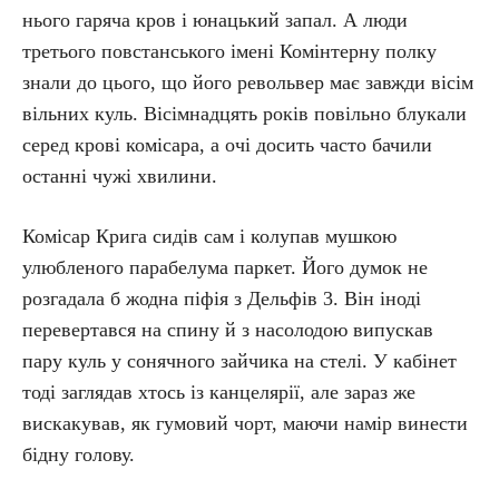
нього гаряча кров і юнацький запал. А люди
третього повстанського імені Комінтерну полку
знали до цього, що його револьвер має завжди вісім
вільних куль. Вісімнадцять років повільно блукали
серед крові комісара, а очі досить часто бачили
останні чужі хвилини.
Комісар Крига сидів сам і колупав мушкою
улюбленого парабелума паркет. Його думок не
розгадала б жодна піфія з Дельфів 3. Він іноді
перевертався на спину й з насолодою випускав
пару куль у сонячного зайчика на стелі. У кабінет
тоді заглядав хтось із канцелярії, але зараз же
вискакував, як гумовий чорт, маючи намір винести
бідну голову.