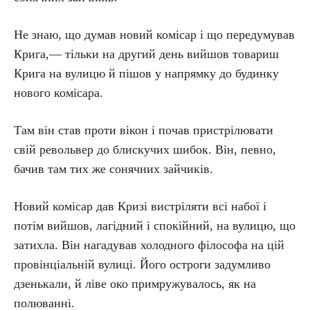
Не знаю, що думав новий комісар і що передумував
Крига,— тільки на другий день вийшов товариш
Крига на вулицю й пішов у напрямку до будинку
нового комісара.
Там він став проти вікон і почав пристрілювати
свій револьвер до блискучих шибок. Він, певно,
бачив там тих же сонячних зайчиків.
Новий комісар дав Кризі вистріляти всі набої і
потім вийшов, лагідний і спокійний, на вулицю, що
затихла. Він нагадував холодного філософа на цій
провінціальній вулиці. Його остроги задумливо
дзенькали, й ліве око примружувалось, як на
полюванні.