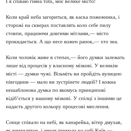
І я співаю гімна тобі, моє велике місто!
Коли край неба загориться, як каска пожежника, і
сторожі на скверах поставлять коло себе пилу
стовпи, працюючи довгими мітлами,— місто
прокидається. А що несе кожен ранок,— хто зна.
Коли чоловік живе в степах,— його думки залежать
лише від процесів у власному мізкові. У великім
місті — думки чужі. Візьміть ви пройдіть вулицею
півгодини — мало ви зустрінете людей? І кожна
нешаблонова думка по якомусь принципові
відіб’ється у вашому мізкові. У спілці з іншими це
надасть другого кольору процесові мислення.
Сонце співало на небі, як канарейка, вітер дмухав,
як вентилятор, і земля тримала на собі Київ —