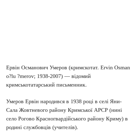
Ервін Османович Умеров (кримскотат. Ervin Osman
o?lu ?merov; 1938-2007) — відомий
кримськотатарський письменник.
Умеров Ервін народився в 1938 році в селі Яни-
Сала Жовтневого району Кримської АРСР (нині
село Рогово Красногвардійського району Криму) в
родині службовців (учителів).