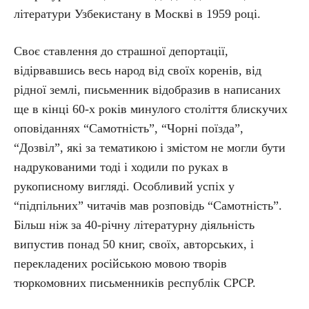
літератури Узбекистану в Москві в 1959 році.
Своє ставлення до страшної депортації,
відірвавшись весь народ від своїх коренів, від
рідної землі, письменник відобразив в написаних
ще в кінці 60-х років минулого століття блискучих
оповіданнях “Самотність”, “Чорні поїзда”,
“Дозвіл”, які за тематикою і змістом не могли бути
надрукованими тоді і ходили по руках в
рукописному вигляді. Особливий успіх у
“підпільних” читачів мав розповідь “Самотність”.
Більш ніж за 40-річну літературну діяльність
випустив понад 50 книг, своїх, авторських, і
перекладених російською мовою творів
тюркомовних письменників республік СРСР.