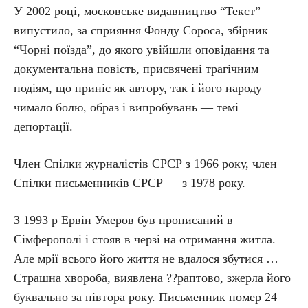
У 2002 році, московське видавництво “Текст”
випустило, за сприяння Фонду Сороса, збірник
“Чорні поїзда”, до якого увійшли оповідання та
документальна повість, присвячені трагічним
подіям, що приніс як автору, так і його народу
чимало болю, образ і випробувань — темі
депортації.
Член Спілки журналістів СРСР з 1966 року, член
Спілки письменників СРСР — з 1978 року.
З 1993 р Ервін Умеров був прописаний в
Сімферополі і стояв в черзі на отримання житла.
Але мрії всього його життя не вдалося збутися …
Страшна хвороба, виявлена ??раптово, зжерла його
буквально за півтора року. Письменник помер 24