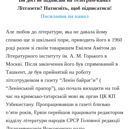
Ви досі не підписані на телеграм-канал
Літгазети? Натисніть, щоб підписатися!
Посилання на канал
Але любов до літератури, яка не давала йому
спокою ще зі шкільної пори, приводить його в 1960
році разом зі своїм товаришем Емілем Амітом до
Літературного інституту ім. А. М. Горького в
Москві. Після закінчення його був спрямований в
Ташкент, де був прийнятий на роботу
літсотрудніком в газету “Ленін байраг’и” (
“Ленінський прапор”), що почала виходити на той
час на кримсько-татарській мові як орган ЦК КП
Узбекистану. Пропрацювавши в газеті близько
п’яти років, Ервін перейшов працювати редактором
відділу літератури народів СРСР Головної редакції
Літдрамвещанія Всесоюзного радіо.