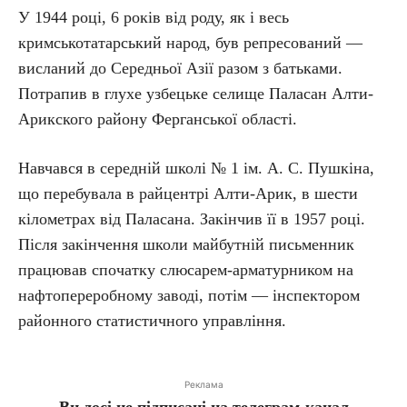
У 1944 році, 6 років від роду, як і весь
кримськотатарський народ, був репресований —
висланий до Середньої Азії разом з батьками.
Потрапив в глухе узбецьке селище Паласан Алти-
Арикского району Ферганської області.
Навчався в середній школі № 1 ім. А. С. Пушкіна,
що перебувала в райцентрі Алти-Арик, в шести
кілометрах від Паласана. Закінчив її в 1957 році.
Після закінчення школи майбутній письменник
працював спочатку слюсарем-арматурником на
нафтопереробному заводі, потім — інспектором
районного статистичного управління.
Реклама