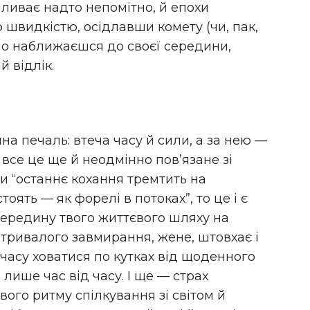
пливає надто непомітно, й епохи
 швидкістю, осідлавши комету (чи, пак,
но наближаєшся до своєї середини,
й відлік.
ічна печаль: втеча часу й сили, а за нею —
а все це ще й неодмінно пов’язане зі
ли “останнє кохання тремтить на
стоять — як форелі в потоках”, то це і є
середину твого життєвого шляху на
 тривалого завмирання, жене, штовхає і
 часу ховатися по кутках від щоденного
, лише час від часу. І ще — страх
вого ритму спілкування зі світом й