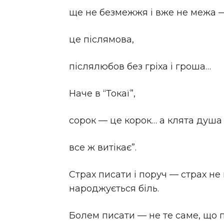
ще не безмежжя і вже не межа 
це післямова,
післялюбов без гріха і гроша…
Наче в “Токаї”,
сорок — це корок… а клята душа
все ж витікає”.
Страх писати і поруч — страх не 
народжується біль.
Болем писати — не те саме, що п