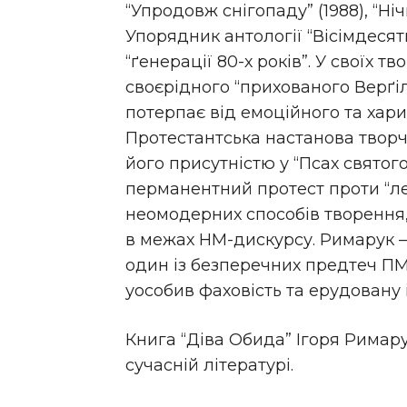
“Упродовж снігопаду” (1988), “Нічн
Упорядник антології “Вісімдесят
“ґенерації 80-х років”. У своїх т
своєрідного “прихованого Верґілі
потерпає від емоційного та хари
Протестантська настанова творч
його присутністю у “Псах святог
перманентний протест проти “ле
неомодерних способів творення
в межах НМ-дискурсу. Римарук – 
один із безперечних предтеч П
уособив фаховість та ерудовану і
Книга “Діва Обида” Ігоря Римарук
сучасній літературі.