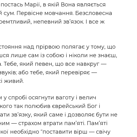
постась Марії, в якій Вона являється
й сум. Первісне мовчання. Безсловесна
ремтливий, непевний зв’язок. І все ж
тояння над прірвою полягає у тому, що
я лише сам із собою і ніколи не знаєш,
. Тебе, який певен, що все навкруг —
звуків; або тебе, який перевіряє —
сі живий.
 у спробі осягнути ваготу і велич
кого так полюбив єврейський Бог і
ти зв’язку, який саме і дозволяє бути не
им — страхом втрати пам’яті. Пам’яті
 якої необхідно “поставити вірш — свічу