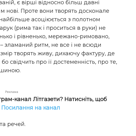
аній, є вірші відносно більш давні
сім нові. Проте вони творять досконале
 найбільше асоціюється з полотном
рук (рима так і проситься в руки) не
енько і рівненько, мережано-римовано,
– зламаний ритм, не все і не всюди
змір творять живу, дихаючу фактуру, де
о свідчить про її достеменність, про те,
ашиною.
Реклама
грам-канал Літгазети? Натисніть, щоб
!
Посилання на канал
та речей.