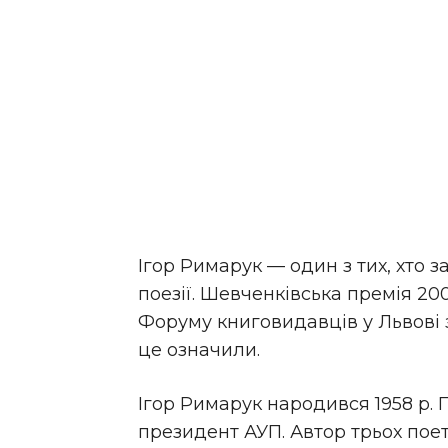
Iгор Римарук — один з тих, хто з
поезії. Шевченківська премія 200
Форуму книговидавців у Львові з
це означили.
Ігор Римарук народився 1958 р. П
президент АУП. Автор трьох поет