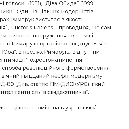
і голоси” (1991), “Діва Обида” (1999).
ники”. Один із чільних-модерністів
ворах Римарук виступає в якості
я”, Ductoris Patiens – проводиря, що сам
зматичного напруження своєї місії.
ості Римарука органічно поєднується з
о Юра”; в поезіях Римарука відчутний
ґітимації”, охрестоматійнення
, спроба революційного формотворення
вічний і відданий неофіт модернізму,
МД-80 (Див. статтю ПМ-ДИСКУРС), який
нтеліґентність “вісімдесятників”.
а – цікава і помічена в українській