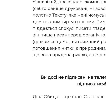
У книзі цій, досконало скомпонов
(себто раніше друковані) – і зов
полотно Тексту, яке мені чомусь
домотканим: віртуоз форми, Рима
піддається спокусі писати глад
він пише насамперед органічно 
(цілком свідомо!) витриманий ро
потовщення нитки є природним, б
що вона прядена рукою, а не м
Ви досі не підписані на теле
підписатися
Діва Обида — це стан. Стан слів 