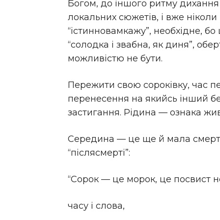
Богом, до іншого ритму дихання 
локальних сюжетів, і вже ніколи
“істинновамкажу”, необхідне, бо 
“солодка і звабна, як диня”, об
можливістю не бути.
Пережити свою сороківку, час п
перенесення на якийсь інший бе
застигання. Рідина — ознака живо
Середина — це ще й мала смерть
“післясмерті”:
“Сорок — це морок, це посвист н
часу і слова,