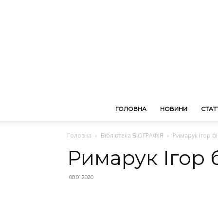
ГОЛОВНА
НОВИНИ
СТАТТ
Головна
Бібліотека БІОГРАФІЯ
Римарук Ігор б
Римарук Ігор 
08.01.2020