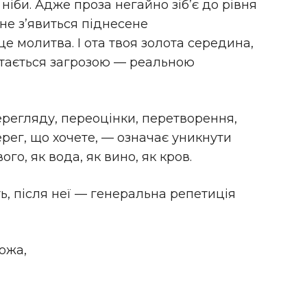
ніби. Адже проза негайно зіб’є до рівня
 не з’явиться піднесене
це молитва. І ота твоя золота середина,
ертається загрозою — реальною
ерегляду, переоцінки, перетворення,
рег, що хочете, — означає уникнути
го, як вода, як вино, як кров.
, після неї — генеральна репетиція
ожа,