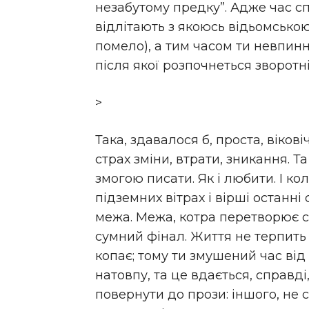
незабутому предку”. Адже час с
відлітають з якоюсь відьомською
помело), а тим часом ти невпин
після якої розпочнеться зворотні
>
Така, здавалося б, проста, віков
страх зміни, втрати, зникання. Т
змогою писати. Як і любити. І ко
підземних вітрах і вірші останні 
межа. Межа, котра перетворює 
сумний фінал. Життя не терпить
копає; тому ти змушений час від
натовпу, та це вдається, справді
повернути до прози: іншого, не с