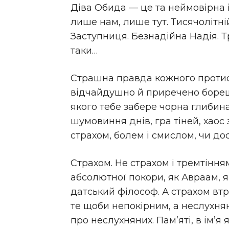
Діва Обида — це та неймовірна і
лише нам, лише тут. Тисячолітні
Заступниця. Безнадійна Надія. Т
таки…
Страшна правда кожного протис
відчайдушно й приречено борешс
якого тебе забере чорна глибина
шумовиння днів, гра тіней, хаос 
страхом, болем і смислом, чи до
Страхом. Не страхом і тремтінням
абсолютної покори, як Авраам, я
датський філософ. А страхом втра
те щоби непокірним, а неслухнян
про неслухняних. Пам’яті, в ім’я