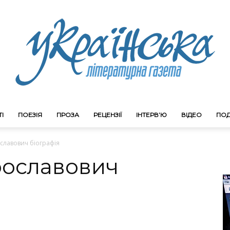
І
ПОЕЗІЯ
ПРОЗА
РЕЦЕНЗІЇ
ІНТЕРВ’Ю
ВІДЕО
ПОД
Litgazeta.com.ua
славович біографія
рославович