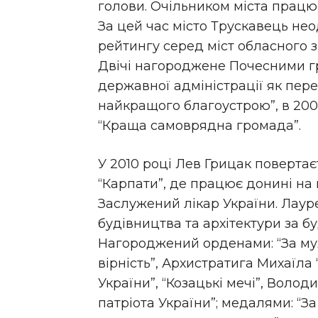
голови. Очільником міста працює 
За цей час місто Трускавець не
рейтингу серед міст обласного з
Двічі нагороджене Почесними г
державної адміністрації як пере
найкращого благоустрою”, в 200
“Краща самоврядна громада”.
У 2010 році Лев Грицак поверта
“Карпати”, де працює донині на
Заслужений лікар України. Лаур
будівництва та архітектури за бу
Нагороджений орденами: “За мужн
вірність”, Архистратига Михаїла
України”, “Козацькі мечі”, Волод
патріота України”; медалями: “За