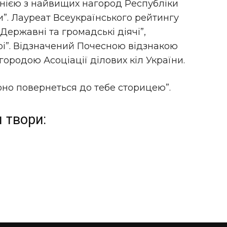
днією з найвищих нагород Республіки
и”. Лауреат Всеукраїнського рейтингу
“Державні та громадські діячі”,
і”. Відзначений Почесною відзнакою
ородою Асоціації ділових кіл України.
оно повернеться до тебе сторицею”.
 твори: