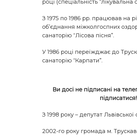
році (спеціальність “лікувальна с
З 1975 по 1986 рр. працював на 
об’єднання міжколгоспних оздо
санаторію “Лісова пісня”.
У 1986 році переїжджає до Трус
санаторію “Карпати”.
Ви досі не підписані на теле
підписатися
З 1998 року – депутат Львівської
2002-го року громада м. Трускав