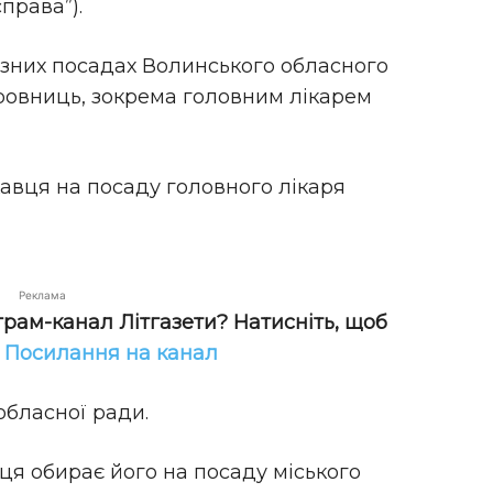
права”).
різних посадах Волинського обласного
ровниць, зокрема головним лікарем
кавця на посаду головного лікаря
Реклама
грам-канал Літгазети? Натисніть, щоб
!
Посилання на канал
 обласної ради.
ця обирає його на посаду міського