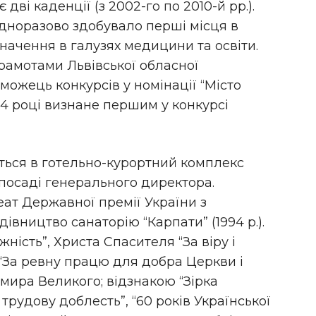
дві каденції (з 2002-го по 2010-й рр.).
одноразово здобувало перші місця в
начення в галузях медицини та освіти.
рамотами Львівської обласної
можець конкурсів у номінації “Місто
4 році визнане першим у конкурсі
ється в готельно-курортний комплекс
 посаді генерального директора.
еат Державної премії України з
дівництво санаторію “Карпати” (1994 р.).
ість”, Христа Спасителя “За віру і
 “За ревну працю для добра Церкви і
имира Великого; відзнакою “Зірка
 трудову доблесть”, “60 років Української