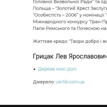
Головної Визвольної Ради” та о
Польща – “Золотий Хрест Заслуг
“Особистість – 2006” у номінації 
Міжнародного конкурсу “Гран-Пр
Папи Римського та Почесною наг
Життєве кредо: “Твори добро і в
Грицак Лев Ярославович
Дерева моєї долі
Джерело:
ukrlib.com.ua