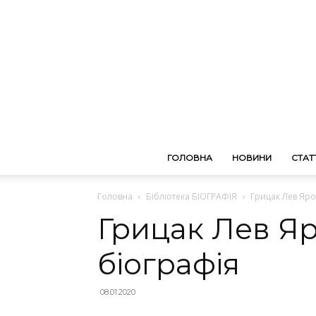
ГОЛОВНА
НОВИНИ
СТАТТ
Головна
Бібліотека БІОГРАФІЯ
Грицак Лев Яро
Грицак Лев Я
біографія
08.01.2020