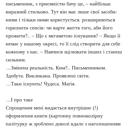
письменник, з приємністю бачу це, – найбільш
виразний стильово. Тут він має лише свої засоби:
ними і тільки ними користується. розширюються
горизонти сенсів: чи варте життя того, аби його
прожити?.. – Що є мегаметою існування? – Якщо її
немає у нашому окресі, то її слід створити для себе
кожному з нас. – Навчися зцілювати інших і станеш
сильним.
…Змінена реальність. Ким?.. Письменником.
Здобута. Викликана. Проявлені світи.
…Таки існують! Чудеса. Магія.
…І про таке
Спрощеним мені видається внутрішнє (!)
оформлення книги (картонну повноколірну
палітурку ж зроблено доволі вдало з наголошенням