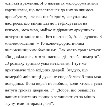
життєві враження. Я б назвав їх малоформатними
картинками, що повертаєшся до них за якимось
призабутим, але так необхідним, секундним
настроєм, що виник давно і зафіксувався на
якихось, можливо, майже відірваних аркушиках
потертого записника. Без претензій, Але з душею. З
мислями-ідеями. – Точково-афористичним
письменницьким баченням: „Так часто трапляється:
аби довідались, хто ти насправді – треба померти”.
„З розмаху гримаю усім металевим. І тут же
притримую тіло вхідних дверей. Згадую, що
померлій двірничці дуже не сподобалася б така моя
поведінка. Вона вкрай не любила, коли хтось з усієї
натуги грюкав дверима…” „Добре, що більшість
наших нікчемних вчинків залишаються за міцно
зсунутими шторами долі”.