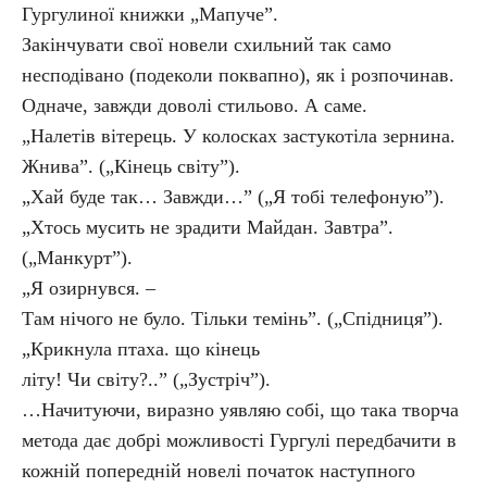
Гургулиної книжки „Мапуче”.
Закінчувати свої новели схильний так само
несподівано (подеколи поквапно), як і розпочинав.
Одначе, завжди доволі стильово. А саме.
„Налетів вітерець. У колосках застукотіла зернина.
Жнива”. („Кінець світу”).
„Хай буде так… Завжди…” („Я тобі телефоную”).
„Хтось мусить не зрадити Майдан. Завтра”.
(„Манкурт”).
„Я озирнувся. –
Там нічого не було. Тільки темінь”. („Спідниця”).
„Крикнула птаха. що кінець
літу! Чи світу?..” („Зустріч”).
…Начитуючи, виразно уявляю собі, що така творча
метода дає добрі можливості Гургулі передбачити в
кожній попередній новелі початок наступного