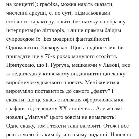
на концепт!): графіка, можна навіть сказати,
численні аркуші, є, по суті, підмальовками
ескізного характеру, навіть без натяку на образну
інтерпретацію літтворів, і лише прямим блідим
супроводом їх. Без модерної фантазійності.
Одноманітно. Заскорузло. Щось подібне я міг би
пригадати ще у 70-х роках минулого століття.
Припускаю, що І. Гургула, мешкаючи у Львові, все
ж недогледів у київському видавництві цю ланку
виробничо-художнього проекту. Мені хочеться
вирозуміло поставитись до самого „факту” і
сказати, що це якась стилізація оформлювальної
графіки під середину ХХ сторіччя… Але ж самі
новели „Мапуче” цього зовсім не вимагають!
Одне скажу, том і тексти таки ваговиті. Отож і все
решта мало б таким бути в цьому виданні. Напевно.