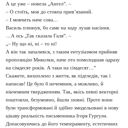
А це уже – новела „Ангел”. –
– О стоїть, мов до стовпа прив’язаний.
– І мовчить наче сова…
Василь плюнув, бо саме на ходу лузав насіння.
…А ось „Так сказала Галя”. –
„– Ну що ні, ні – то ні!
А він так запалився, з таким ентузіазмом прийняв
пропозицію Миколки, наче ото помолодшав одразу
на сімдесят років. А таки на сімдесят…”
Скажете, вихоплено з життя, як підгледів, так і
написав! Це було б нечемним, а можливо, й
нікчемним твердженням. Так, якісь певні векторні
поштовхи, безумовно, йшли ззовні. Проте вони
були трансформовані й здібно змодельовані в нову
цікаву реальність письменника Ігоря Гургули.
Допасовуючись до його темпераменту, естетичних