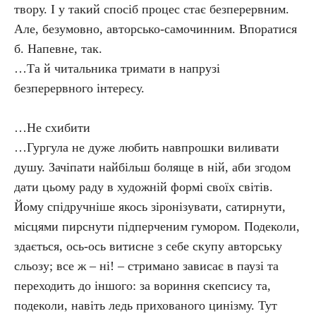
твору. І у такий спосіб процес стає безперервним.
Але, безумовно, авторсько-самочинним. Впоратися
б. Напевне, так.
…Та й читальника тримати в напрузі
безперервного інтересу.
…Не схибити
…Гургула не дуже любить навпрошки виливати
душу. Зачіпати найбільш боляще в ній, аби згодом
дати цьому раду в художній формі своїх світів.
Йому спідручніше якось зіронізувати, сатирнути,
місцями пирснути підперченим гумором. Подеколи,
здається, ось-ось витисне з себе скупу авторську
сльозу; все ж – ні! – стримано зависає в паузі та
переходить до іншого: за вориння скепсису та,
подеколи, навіть ледь прихованого цинізму. Тут