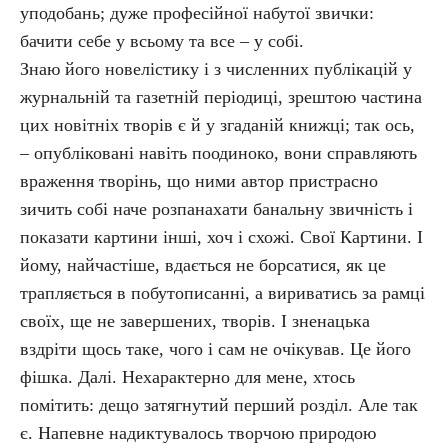
уподобань; дуже професійної набутої звички:
бачити себе у всьому та все – у собі.
Знаю його новелістику і з численних публікацій у
журнальній та газетній періодиці, зрештою частина
цих новітніх творів є й у згаданій книжці; так ось,
– опубліковані навіть поодиноко, вони справляють
враження творінь, що ними автор пристрасно
зичить собі наче розпанахати банальну звичність і
показати картини інші, хоч і схожі. Свої Картини. І
йому, найчастіше, вдається не борсатися, як це
трапляється в побутописанні, а вириватись за рамці
своїх, ще не завершених, творів. І зненацька
вздріти щось таке, чого і сам не очікував. Це його
фішка. Далі. Нехарактерно для мене, хтось
помітить: дещо затягнутий перший розділ. Але так
є. Напевне надиктувалось творчою природою