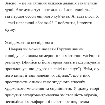
Звісно, – це не сягання якихось дальніх закапелків
душі. Але душа тут вочевидь є. І довірливість. І –
від першої особи епічного суб’єкта. А, здавалося б,
– такі невеличкі образки?!. І побачити, і почути.
Душу.
Усвідомлення несвідомого
…Навряд чи можна назвати Гургулу явним
сповідувальником химерного чи містично-магічного
реалізму. (Якийсь із його героїв навіть задерикувато
проголошує, що „чудес на світі не існує”). Втім, є у
його книзі й такі новели як „Дивак”, що в них
проступають ознаки саме згаданого способу
художнього мислення та сприйняття. У цьому творі
присутня загадково-тривожна змістовність образів,
несподівані метафоричні перетворення, певна