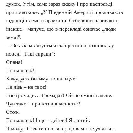
думок. Утім, саме зараз скажу і про насправді
припочаткове. „У Південній Америці проживають
індіанці племені араукани. Себе вони називають
інакше – мапуче, що в перекладі означає „люди
землі”.
…Ось як зав’язується експресивна розповідь у
новелі „Такі справи”:
Опана!
По пальцях!
Кажу, усіх битиму по пальцях!
Не лізь – не твоє!
І не громади… Громада?! Ой не смішіть мене.
Чув таке – приватна власність?!
Отож.
По пальцях! І ще – деінде! Я лютий.
Я можу! Я здатен на таке, що вам і не уявити…