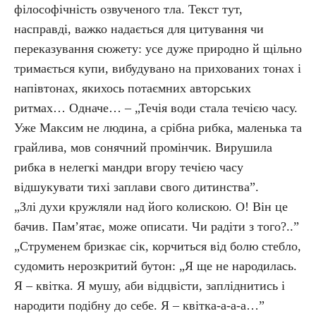
філософічність озвученого тла. Текст тут,
насправді, важко надається для цитування чи
переказування сюжету: усе дуже природно й щільно
тримається купи, вибудувано на прихованих тонах і
напівтонах, якихось потаємних авторських
ритмах… Одначе… – „Течія води стала течією часу.
Уже Максим не людина, а срібна рибка, маленька та
грайлива, мов сонячний промінчик. Вирушила
рибка в нелегкі мандри вгору течією часу
відшукувати тихі заплави свого дитинства”.
„Злі духи кружляли над його колискою. О! Він це
бачив. Пам’ятає, може описати. Чи радіти з того?..”
„Струменем бризкає сік, корчиться від болю стебло,
судомить нерозкритий бутон: „Я ще не народилась.
Я – квітка. Я мушу, аби відцвісти, запліднитись і
народити подібну до себе. Я – квітка-а-а-а…”