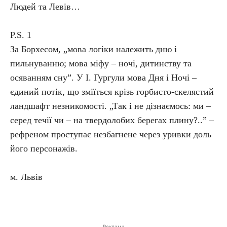
Людей та Левів…
P.S. 1
За Борхесом, „мова логіки належить дню і
пильнуванню; мова міфу – ночі, дитинству та
осяванням сну”. У І. Гургули мова Дня і Ночі –
єдиний потік, що зміїться крізь горбисто-скелястий
ландшафт незникомості. „Так і не дізнаємось: ми –
серед течії чи – на твердолобих берегах плину?..” –
рефреном проступає незбагнене через уривки доль
його персонажів.
м. Львів
Реклама