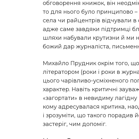
обговорення книжок, він неодмін
то для нього було принципово – п
села чи райцентрів відчували в
адже саме завдяки підтримці б
шляхи набували крутизни й ми 
божий дар журналіста, письмен
Михайло Прудник окрім того, що
літератором (роки і роки в журн
цього чарівливо-усміхненого по
характер. Навіть критичні заува
«загортати» в невидиму лагідну 
кому адресувалася критика, наод
і зрозуміти, що такого порадив 
застеріг, чим допоміг.