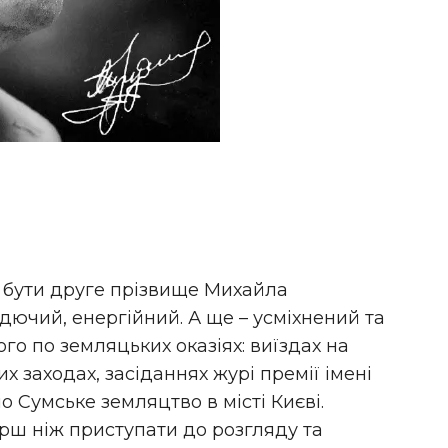
 бути друге прізвище Михайла
ючий, енергійний. А ще – усміхнений та
го по земляцьких оказіях: виїздах на
 заходах, засіданнях журі премії імені
 Сумське земляцтво в місті Києві.
ерш ніж приступати до розгляду та