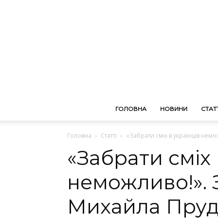
ГОЛОВНА
НОВИНИ
СТАТТ
Головна
Статті
«Забрати сміх в українців немо
«Забрати сміх 
неможливо!». З
Михайла Пру