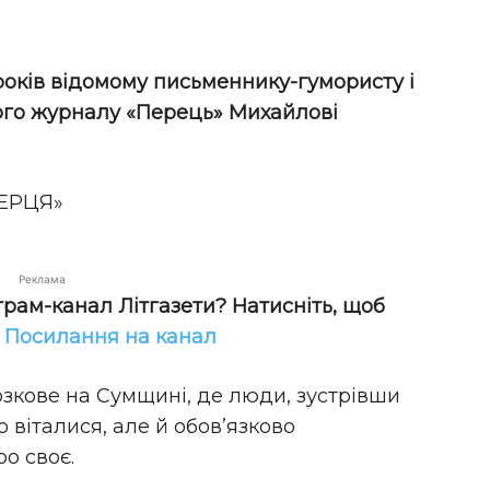
років відомому письменнику-гумористу і
ого журналу «Перець» Михайлові
ЕРЦЯ»
Реклама
грам-канал Літгазети? Натисніть, щоб
!
Посилання на канал
озкове на Сумщині, де люди, зустрівши
 віталися, але й обов’язково
ро своє.