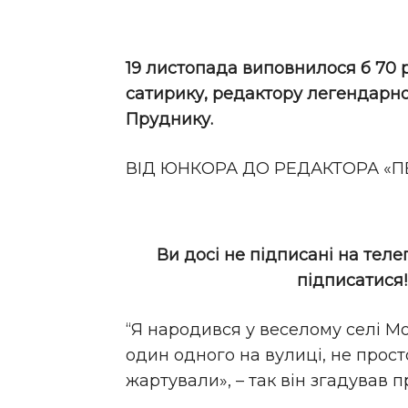
19 листопада виповнилося б 70 
сатирику, редактору легендарн
Пруднику.
ВІД ЮНКОРА ДО РЕДАКТОРА «П
Ви досі не підписані на теле
підписатися
“Я народився у веселому селі М
один одного на вулиці, не просто
жартували», – так він згадував п