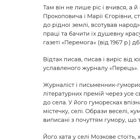
Там він не лише ріс і вчився, а 
Прокоповича і Марії Єгорівни, 
до рідної землі, всотував наро
праці та бачити їх душевну красу
газеті «Перемога» (від 1967 р.) д
Відтак писав, писав і виріс від
уславленого журналу «Перець».
Журналіст і письменник-гумори
літературних премій через усе с
до села. У його гуморесках впізн
містечку, селі. Образи веселі, ку
виписані з почуттям гумору, що 
Його хата у селі Мозкове стоїть, 