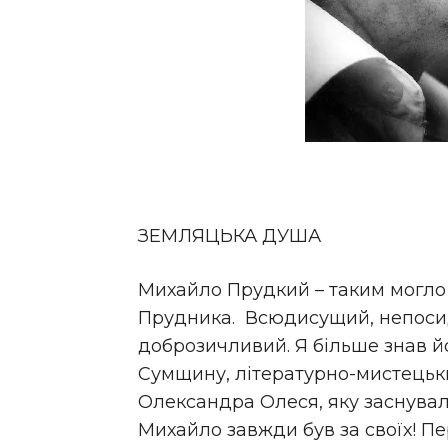
ЗЕМЛЯЦЬКА ДУША
Михайло Прудкий – таким могло
Прудника. Всюдисущий, непосид
доброзичливий. Я більше знав йо
Сумщину, літературно-мистецьких
Олександра Олеся, яку заснувало
Михайло завжди був за своїх! П