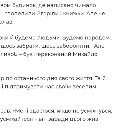
иєвом будинок, де написано чимало
і спопелили. Згоріли і книжки. Але не
олав.
поки й будемо людьми. Будемо народом,
с щось забрати, щось заборонити… Але
ожливо!» – був переконаний Михайло
ор до останнього дня свого життя. Та й
 і підтримувати нас своїм веселим
зав: «Мені здається, якщо не усміхнувся,
усміхайтеся – він заради цього жив.