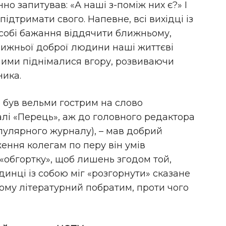
но запитував: «А наші з-поміж них є?» І
ідтримати свого. Напевне, всі вихідці із
 собі бажання віддячити ближньому,
лижньої доброї людини наші життєві
ними піднімалися вгору, розвиваючи
ника.
 був вельми гострим на слово
алі «Перець», аж до головного редактора
пулярного журналу), – мав добрий
ження колегам по перу він умів
«обгортку», щоб лишень згодом той,
инці із собою міг «розгорнути» сказане
йому літературний побратим, проти чого