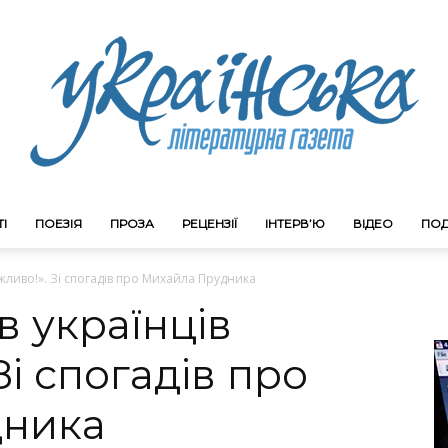
І
ПОЕЗІЯ
ПРОЗА
РЕЦЕНЗІЇ
ІНТЕРВ’Ю
ВІДЕО
ПОД
Litgazeta.com.ua
жливо!». Зі спогадів про Михайла Прудника
в українців
і спогадів про
дника