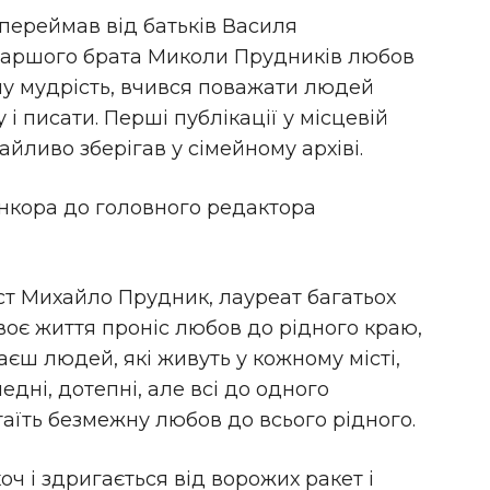
й переймав від батьків Василя
старшого брата Миколи Прудників любов
дну мудрість, вчився поважати людей
 і писати. Перші публікації у місцевій
байливо зберігав у сімейному архіві.
 юнкора до головного редактора
ст Михайло Прудник, лауреат багатьох
воє життя проніс любов до рідного краю,
аєш людей, які живуть у кожному місті,
медні, дотепні, але всі до одного
таїть безмежну любов до всього рідного.
хоч і здригається від ворожих ракет і