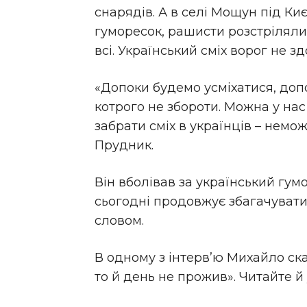
снарядів. А в селі Мощун під К
гуморесок, рашисти розстріляли 
всі. Український сміх ворог не зд
«Допоки будемо усміхатися, до
котрого не збороти. Можна у на
забрати сміх в українців – нем
Прудник.
Він вболівав за український гум
сьогодні продовжує збагачувати
словом.
В одному з інтерв’ю Михайло ска
то й день не прожив». Читайте й 