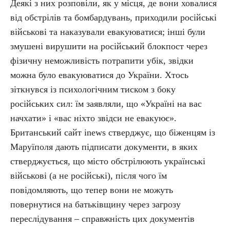
Деякі з них розповіли, як у місця, де вони ховалися
від обстрілів та бомбардувань, приходили російські
військові та наказували евакуюватися; інші були
змушені вирушити на російський блокпост через
фізичну неможливість потрапити убік, звідки
можна було евакуюватися до України. Хтось
зіткнувся із психологічним тиском з боку
російських сил: їм заявляли, що «Україні на вас
начхати» і «вас ніхто звідси не евакуює».
Британський сайт inews стверджує, що біженцям із
Маруїполя дають підписати документи, в яких
стверджується, що місто обстрілюють українські
військові (а не російські), після чого їм
повідомляють, що тепер вони не можуть
повернутися на батьківщину через загрозу
переслідування – справжність цих документів