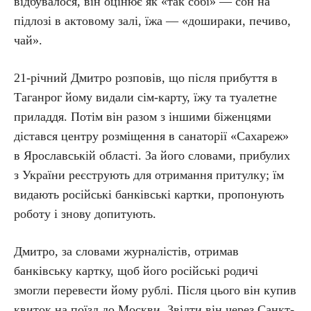
відбувалося, він оцінює як «так собі» — сон на
підлозі в актовому залі, їжа — «дошираки, печиво,
чай».
21-річний Дмитро розповів, що після прибуття в
Таганрог йому видали сім-карту, їжу та туалетне
приладдя. Потім він разом з іншими біженцями
дістався центру розміщення в санаторії «Сахареж»
в Ярославській області. За його словами, прибулих
з України реєструють для отримання притулку; їм
видають російські банківські картки, пропонують
роботу і знову допитують.
Дмитро, за словами журналістів, отримав
банківську картку, щоб його російські родичі
змогли перевести йому рублі. Після цього він купив
квиток на поїзд до Москви. Звідти він через Санкт-