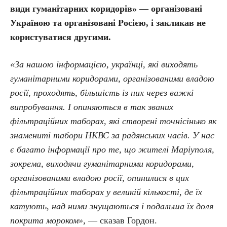
види гуманітарних коридорів» — організовані
Україною та організовані Росією, і закликав не
користуватися другими.
«За нашою інформацією, українці, які виходять
гуманітарними коридорами, організованими владою
росії, проходять, більшість із них через важкі
випробування. І опиняються в так званих
фільтраційних таборах, які створені точнісінько як
знамениті табори НКВС за радянських часів. У нас
є багато інформації про те, що жителі Маріуполя,
зокрема, виходячи гуманітарними коридорами,
організованими владою росії, опинилися в цих
фільтраційних таборах у великій кількості, де їх
катують, над ними знущаються і подальша їх доля
покрита мороком»,
— сказав Гордон.