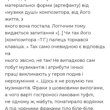
матеріальної форми (артефакту) від
«музики душі» композитора, від його
життя, з
якого вона постала. Логічним тому
видається запитання «[…] Чи так його
(композитора –Т.Г.) палець торкався
клавіша…» Так само очевидною є відповідь
на
нього: звісно, не так! Не випадково сам
побут музикантів і атрибути їхньої
праці викликають у героя подив і
нерозуміння: «…Щось я не розумію тих
музикантів. Фраки з шовковими вилогами,
а чого варті гостроносі лаковані туфлі,
не одному ж, мабуть, понатирало водянки.
А під чорними фраками тіло біле-біле,