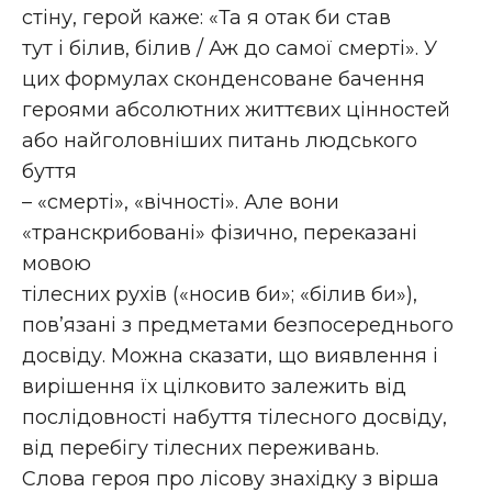
стіну, герой каже: «Та я отак би став
тут і білив, білив / Аж до самої смерті». У
цих формулах сконденсоване бачення
героями абсолютних життєвих цінностей
або найголовніших питань людського
буття
– «смерті», «вічності». Але вони
«транскрибовані» фізично, переказані
мовою
тілесних рухів («носив би»; «білив би»),
пов’язані з предметами безпосереднього
досвіду. Можна сказати, що виявлення і
вирішення їх цілковито залежить від
послідовності набуття тілесного досвіду,
від перебігу тілесних переживань.
Слова героя про лісову знахідку з вірша