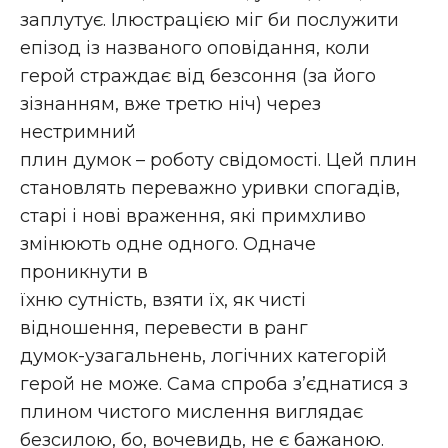
заплутує. Ілюстрацією міг би послужити
епізод із названого оповідання, коли
герой страждає від безсоння (за його
зізнанням, вже третю ніч) через
нестримний
плин думок – роботу свідомості. Цей плин
становлять переважно уривки спогадів,
старі і нові враження, які примхливо
змінюють одне одного. Одначе
проникнути в
їхню сутність, взяти їх, як чисті
відношення, перевести в ранг
думок-узагальнень, логічних категорій
герой не може. Сама спроба з’єднатися з
плином чистого мислення виглядає
безсилою, бо, вочевидь, не є бажаною.