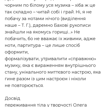
чорним по білому уся музика – хіба ж це
так складно – читай собі і грай. Ні, я не
побачу за нотами нічого (виділення
наше – Т. Г.), даремно Бахові рукописи
знайшли на якомусь горищі…» Не
побачить, бо не вважає їх живими, адже
ноти, партитура – це лише спосіб
оформити,
формалізувати, утривалити «справжню»
музику, яка є вираженням внутрішнього
стану, унікального миттєвого настрою, яка
гине разом із цим настроєм і ніколи
не повторюється.
Досвід
переживання тіла у творчості Олега