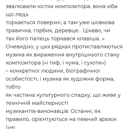
звалювали кістки композитора, вона хіба
що ледь
торкається поверхні, а там уже шовкова
травичка, горбик, деревце… Цікаво, чи
так його палець торкався клавіша…»
Очевидно, у цих рядках протиставляються
музика як вираження внутрішнього стану
композитора («і тиф, і чума, і сухоти»)
– конкретної людини, біографічної
особистості, і музика як художня форма,
тобто
як частина культурного спадку, що живе у
технічній майстерності
музикантів-виконавців. Останні, як
правило, орієнтуються на певний зразок
(«ні