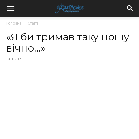
Головна
Статті
«Я би тримав таку ношу
вічно…»
28.11.2009