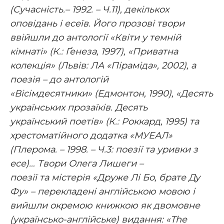
(Сучасність.– 1992. – Ч.11), декількох
оповідань і есеїв. Його прозові твори
ввійшли до антології «Квіти у темній
кімнаті» (К.: Ґенеза, 1997), «Приватна
колекція» (Львів: ЛА «Піраміда», 2002), а
поезія – до антологій
«Вісімдесятники» (Едмонтон, 1990), «Десять
українських прозаїків. Десять
український поетів» (К.: Роккард, 1995) та
хрестоматійного додатка «МУЕАЛ»
(Плерома. – 1998. – Ч.3: поезії та уривки з
есе)… Твори Олега Лишеги –
поезії та містерія «Друже Лі Бо, брате Ду
Фу» – перекладені англійською мовою і
вийшли окремою книжкою як двомовне
(українсько-англійське) видання: «The