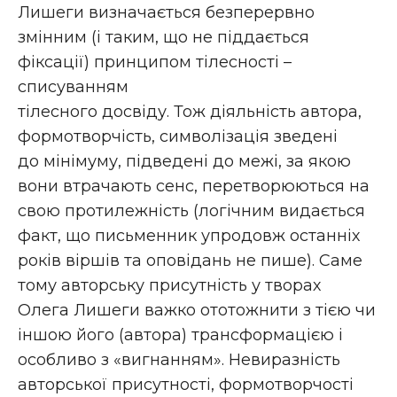
Лишеги визначається безперервно
змінним (і таким, що не піддається
фіксації) принципом тілесності –
списуванням
тілесного досвіду. Тож діяльність автора,
формотворчість, символізація зведені
до мінімуму, підведені до межі, за якою
вони втрачають сенс, перетворюються на
свою протилежність (логічним видається
факт, що письменник упродовж останніх
років віршів та оповідань не пише). Саме
тому авторську присутність у творах
Олега Лишеги важко ототожнити з тією чи
іншою його (автора) трансформацією і
особливо з «вигнанням». Невиразність
авторської присутності, формотворчості