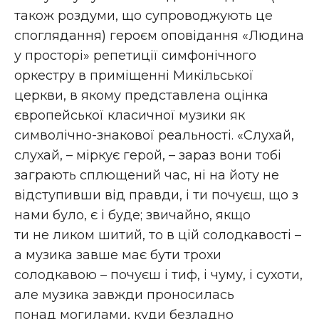
також роздуми, що супроводжують це
споглядання) героєм оповідання «Людина
у просторі» репетиції симфонічного
оркестру в приміщенні Микільської
церкви, в якому представлена оцінка
європейської класичної музики як
символічно-знакової реальності. «Слухай,
слухай, – міркує герой, – зараз вони тобі
заграють сплющений час, ні на йоту не
відступивши від правди, і ти почуєш, що з
нами було, є і буде; звичайно, якщо
ти не ликом шитий, то в цій солодкавості –
а музика завше має бути трохи
солодкавою – почуєш і тиф, і чуму, і сухоти,
але музика завжди проносилась
понад могилами, куди безладно