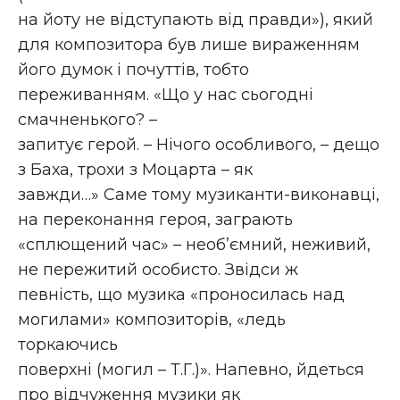
на йоту не відступають від правди»), який
для композитора був лише вираженням
його думок і почуттів, тобто
переживанням. «Що у нас сьогодні
смачненького? –
запитує герой. – Нічого особливого, – дещо
з Баха, трохи з Моцарта – як
завжди…» Саме тому музи­кан­ти-виконавці,
на переконання героя, заграють
«сплющений час» – необ’ємний, неживий,
не пережитий особисто. Звідси ж
певність, що музика «проносилась над
могилами» композиторів, «ледь
торкаючись
поверхні (могил – Т.Г.)». Напевно, йдеться
про відчуження музики як