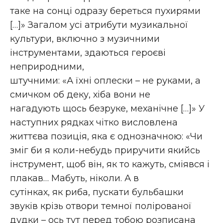
таке на сонці одразу береться пухирями
[…]» Загалом усі атрибути музикальної
культури, включно з музичними
інструментами, здаються героєві
неприродними,
штучними: «А їхні оплески – не руками, а
смичком об деку, хіба вони не
нагадують щось безруке, механічне […]» У
наступних рядках чітко висловлена
життєва позиція, яка є однозначною: «Чи
зміг би я коли-небудь приручити якийсь
інструмент, щоб він, як то кажуть, сміявся і
плакав… Мабуть, ніколи. А в
сутінках, як риба, пускати бульбашки
звуків крізь отвори темної полірованої
дудки – ось тут перед тобою розписана