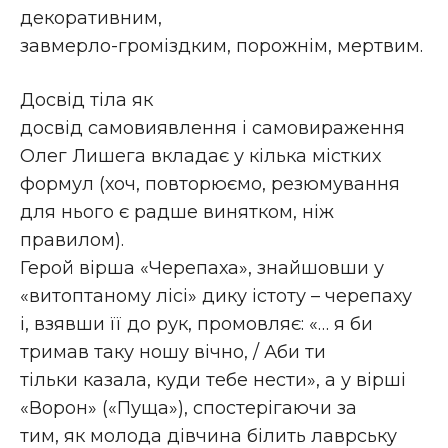
декоративним,
завмерло-громіздким, порожнім, мертвим.
Досвід тіла як
досвід самовиявлення і самовираження
Олег Лишега вкладає у кілька містких
формул (хоч, повторюємо, резюмування
для нього є радше винятком, ніж
правилом).
Герой вірша «Черепаха», знайшовши у
«витоптаному лісі» дику істоту – черепаху
і, взявши її до рук, промовляє: «… я би
тримав таку ношу вічно, / Аби ти
тільки казала, куди тебе нести», а у вірші
«Ворон» («Пуща»), спостерігаючи за
тим, як молода дівчина білить лаврську