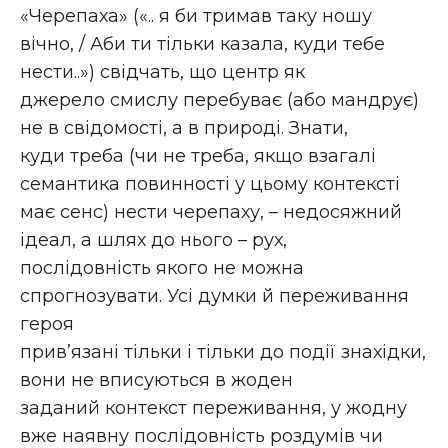
«Черепаха» («.. я би тримав таку ношу
вічно, / Аби ти тільки казала, куди тебе
нести..») свідчать, що центр як
джерело смислу перебуває (або мандрує)
не в свідомості, а в природі. Знати,
куди треба (чи не треба, якщо взагалі
семантика повинності у цьому контексті
має сенс) нести черепаху, – недосяжний
ідеал, а шлях до нього – рух,
послідовність якого не можна
спрогнозувати. Усі думки й переживання
героя
прив’язані тільки і тільки до події знахідки,
вони не вписуються в жоден
заданий контекст переживання, у жодну
вже наявну послідовність роздумів чи