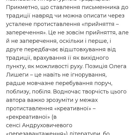
Прикметно, що ставлення письменника до
традиції навряд чи можна описати через
усталене протиставлення «прийняття –
заперечення». Це не зовсім прийняття, але
й не заперечення, оскільки і перше, і
друге передбачає відштовхування від
традиції, врахування її як вихідного
пункту, як можливості руху. Позиція Олега
Лишеги – це навіть не ігнорування,
радше мовчазне перебування поруч,
поблизу, побіля. Водночас творчість цього
автора важко зрозуміти у межах
протиставлення «креативної» –
«рекреативної» (в
сенсі Андруховичевого
«перезавантаження») літератури, бо