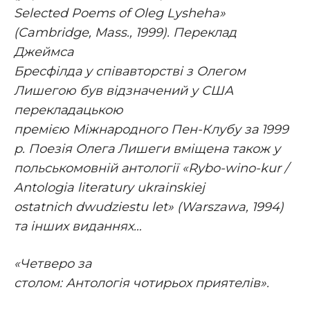
Selected Poems of Oleg Lysheha»
(Cambridge, Mass., 1999). Переклад
Джеймса
Бресфілда у співавторстві з Олегом
Лишегою був відзначений у США
перекладацькою
премією Міжнародного Пен-Клубу за 1999
р. Поезія Олега Лишеги вміщена також у
польськомовній антології «Rybo-wino-kur /
Antologia literatury ukrainskiej
ostatnich dwudziestu let» (Warszawa, 1994)
та інших виданнях…
«Четверо за
столом: Антологія чотирьох приятелів».