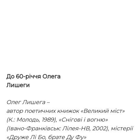
До 60-річчя Олега
Лишеги
Олег Лишега –
автор поетичних книжок «Великий міст»
(К.: Молодь, 1989), «Снігові і вогню»
(Івано-Франківськ: Лілея-НВ, 2002), містерії
«Друже Лі Бо, брате Ду Фу»