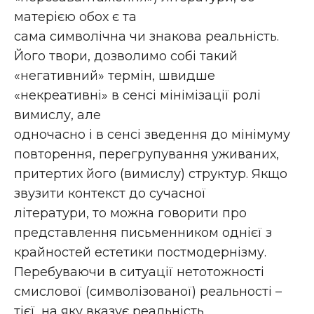
матерією обох є та
сама символічна чи знакова реальність.
Його твори, дозволимо собі такий
«негативний» термін, швидше
«некреативні» в сенсі мінімізації ролі
вимислу, але
одночасно і в сенсі зведення до мінімуму
повторення, перегрупування уживаних,
притертих його (вимислу) структур. Якщо
звузити контекст до сучасної
літератури, то можна говорити про
представлення письменником однієї з
крайностей естетики постмодернізму.
Перебуваючи в ситуації нетотожності
смислової (символізованої) реальності –
тієї, на яку вказує реальність