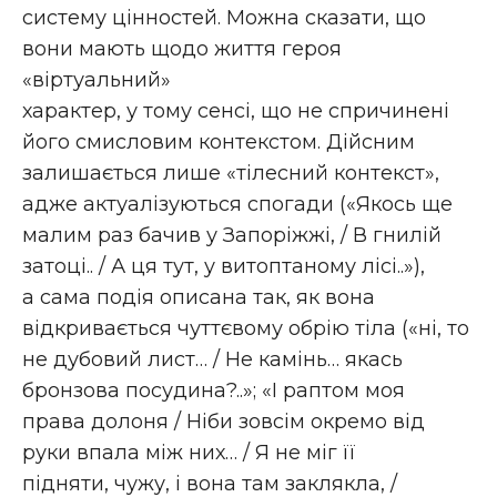
систему цінностей. Можна сказати, що
вони мають щодо життя героя
«віртуальний»
характер, у тому сенсі, що не спричинені
його смисловим контекстом. Дійсним
залишається лише «тілесний контекст»,
адже актуалізуються спогади («Якось ще
малим раз бачив у Запоріжжі, / В гнилій
затоці.. / А ця тут, у витоптаному лісі..»),
а сама подія описана так, як вона
відкривається чуттєвому обрію тіла («ні, то
не дубовий лист… / Не камінь… якась
бронзова посудина?..»; «І раптом моя
права долоня / Ніби зовсім окремо від
руки впала між них… / Я не міг її
підняти, чужу, і вона там заклякла, /