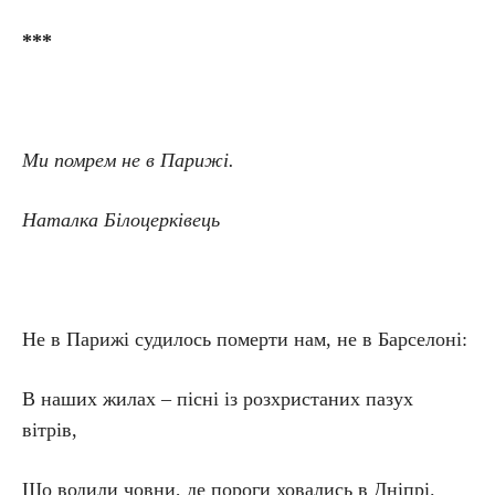
***
Ми помрем не в Парижі.
Наталка Білоцерківець
Не в Парижі судилось померти нам, не в Барселоні:
В наших жилах – пісні із розхристаних пазух
вітрів,
Що водили човни, де пороги ховались в Дніпрі.