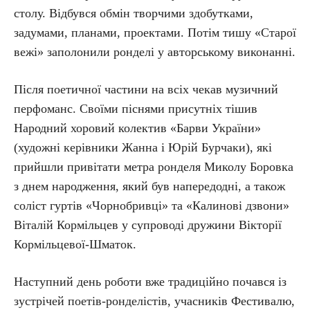
столу. Відбувся обмін творчими здобутками,
задумами, планами, проектами. Потім тишу «Старої
вежі» заполонили ронделі у авторському виконанні.
Після поетичної частини на всіх чекав музичний
перфоманс. Своїми піснями присутніх тішив
Народний хоровий колектив «Барви України»
(художні керівники Жанна і Юрій Бурчаки), які
прийшли привітати метра ронделя Миколу Боровка
з днем народження, який був напередодні, а також
соліст гуртів «Чорнобривці» та «Калинові дзвони»
Віталій Кормільцев у супроводі дружини Вікторії
Кормільцевої-Шматок.
Наступний день роботи вже традиційно почався із
зустрічей поетів-ронделістів, учасників Фестивалю,