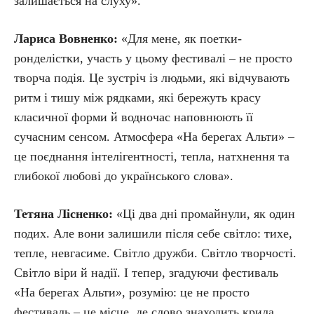
залишається на слуху».
Лариса Вовненко:
«Для мене, як поетки-
ронделістки, участь у цьому фестивалі – не просто
творча подія. Це зустріч із людьми, які відчувають
ритм і тишу між рядками, які бережуть красу
класичної форми й водночас наповнюють її
сучасним сенсом. Атмосфера «На берегах Альти» –
це поєднання інтелігентності, тепла, натхнення та
глибокої любові до українського слова».
Тетяна Лісненко:
«Ці два дні промайнули, як один
подих. Але вони залишили після себе світло: тихе,
тепле, невгасиме. Світло дружби. Світло творчості.
Світло віри й надії. І тепер, згадуючи фестиваль
«На берегах Альти», розумію: це не просто
фестиваль – це місце, де слово знаходить крила…