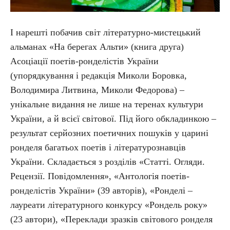
І нарешті побачив світ літературно-мистецький
альманах «На берегах Альти» (книга друга)
Асоціації поетів-ронделістів України
(упорядкування і редакція Миколи Боровка,
Володимира Литвина, Миколи Федорова) –
унікальне видання не лише на теренах культури
України, а й всієї світової. Під його обкладинкою –
результат серйозних поетичних пошуків у царині
ронделя багатьох поетів і літературознавців
України. Складається з розділів «Статті. Огляди.
Рецензії. Повідомлення», «Антологія поетів-
ронделістів України» (39 авторів), «Ронделі –
лауреати літературного конкурсу «Рондель року»
(23 автори), «Переклади зразків світового ронделя