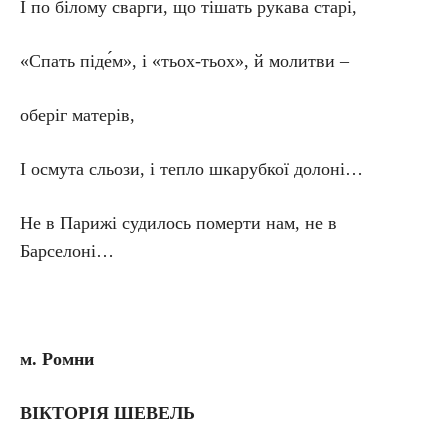
І по білому сварги, що тішать рукава старі,
«Спать піде́м», і «тьох-тьох», й молитви –
оберіг матерів,
І осмута сльози, і тепло шкарубкої долоні…
Не в Парижі судилось померти нам, не в
Барселоні…
м. Ромни
ВІКТОРІЯ ШЕВЕЛЬ