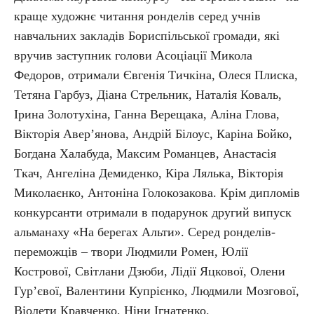
краще художнє читання ронделів серед учнів
навчальних закладів Бориспільської громади, які
вручив заступник голови Асоціації Микола
Федоров, отримали Євгенія Тичкіна, Олеся Плиска,
Тетяна Гарбуз, Діана Стрельник, Наталія Коваль,
Ірина Золотухіна, Ганна Верещака, Аліна Глова,
Вікторія Авер’янова, Андрій Білоус, Каріна Бойко,
Богдана Халабуда, Максим Романцев, Анастасія
Ткач, Ангеліна Демиденко, Кіра Лялька, Вікторія
Миколаєнко, Антоніна Голокозакова. Крім дипломів
конкурсанти отримали в подарунок другий випуск
альманаху «На берегах Альти». Серед ронделів-
переможців – твори Людмили Ромен, Юлії
Кострової, Світлани Дзюби, Лідії Яцкової, Олени
Гур’євої, Валентини Купрієнко, Людмили Мозгової,
Віолети Кравченко, Ніни Ігнатенко.