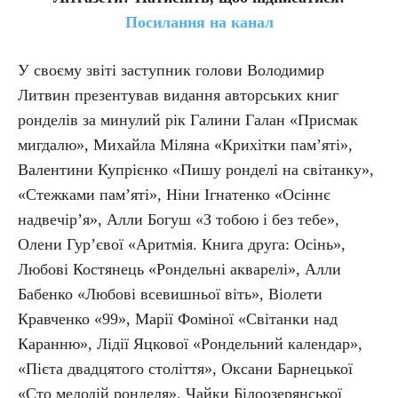
Посилання на канал
У своєму звіті заступник голови Володимир
Литвин презентував видання авторських книг
ронделів за минулий рік Галини Галан «Присмак
мигдалю», Михайла Міляна «Крихітки пам’яті»,
Валентини Купрієнко «Пишу ронделі на світанку»,
«Стежками пам’яті», Ніни Ігнатенко «Осіннє
надвечір’я», Алли Богуш «З тобою і без тебе»,
Олени Гур’євої «Аритмія. Книга друга: Осінь»,
Любові Костянець «Рондельні акварелі», Алли
Бабенко «Любові всевишньої віть», Віолети
Кравченко «99», Марії Фоміної «Світанки над
Каранню», Лідії Яцкової «Рондельний календар»,
«Пієта двадцятого століття», Оксани Барнецької
«Сто мелодій ронделя», Чайки Білоозерянської