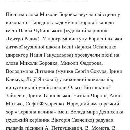
Пісні на слова Миколи Боровка звучали зі сцени у
виконанні Народної академічної хорової капели
імені Павла Чубинського (художній керівник
Дмитро Радик). У програмі виступу Бориспільської
дитячої музичної школи імені Лариси Остапенко
(директор Надія Ганудельова) прозвучали пісні на
слова Миколи Боровка, Миколи Федорова,
Володимира Литвина (музика Сергія Сокура, Ірини
Климук, Лідії Яцкової) у виконанні викладачів,
випускників і учнів школи Ольги Вінтовкіної-
Зайцевої, Ірини Тарновської, Наталії Чорної, Анни
Мотько, Софії Федоренко. Нородний аматорський
хор «Червона калина» імені Володимира Денисенка
(художній керівник Вікторія Савченко) радував
глядачів піснями А. Петрушкевич, В. Момота, В.