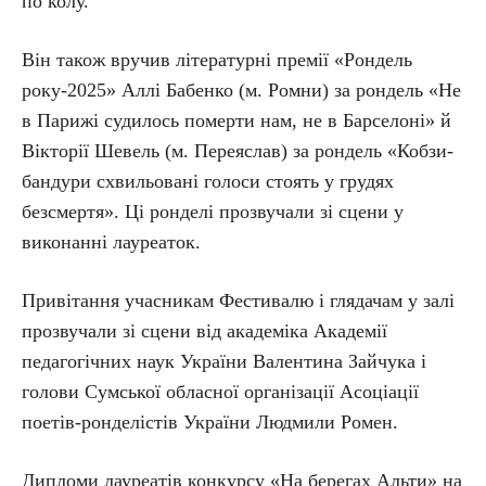
по колу.
Він також вручив літературні премії «Рондель
року-2025» Аллі Бабенко (м. Ромни) за рондель «Не
в Парижі судилось померти нам, не в Барселоні» й
Вікторії Шевель (м. Переяслав) за рондель «Кобзи-
бандури схвильовані голоси стоять у грудях
безсмертя». Ці ронделі прозвучали зі сцени у
виконанні лауреаток.
Привітання учасникам Фестивалю і глядачам у залі
прозвучали зі сцени від академіка Академії
педагогічних наук України Валентина Зайчука і
голови Сумської обласної організації Асоціації
поетів-ронделістів України Людмили Ромен.
Дипломи лауреатів конкурсу «На берегах Альти» на