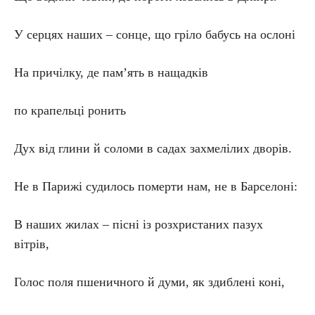
У серцях наших – сонце, що гріло бабусь на ослоні
На причілку, де пам’ять в нащадків
по крапельці ронить
Дух від глини й соломи в садах захмелілих дворів.
Не в Парижі судилось померти нам, не в Барселоні:
В наших жилах – пісні із розхристаних пазух
вітрів,
Голос поля пшеничного й думи, як здиблені коні,