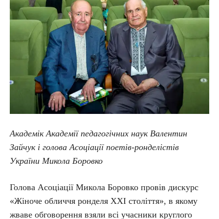
Академік Академії педагогічних наук Валентин
Зайчук і голова Асоціації поетів-ронделістів
України Микола Боровко
Голова Асоціації Микола Боровко провів дискурс
«Жіноче обличчя ронделя ХХІ століття», в якому
жваве обговорення взяли всі учасники круглого