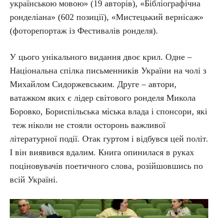
українською мовою» (19 авторів), «Бібліографічна
ронделіана» (602 позиції), «Мистецький вернісаж»
(фоторепортаж із Фестивалів ронделя).
У цього унікального видання двоє крил. Одне –
Національна спілка письменників України на чолі з
Михайлом Сидоржевським. Друге – автори,
ватажком яких є лідер світового ронделя Микола
Боровко, Бориспільська міська влада і спонсори, які
теж ніколи не стояли осторонь важливої
літературної події. Отак гуртом і відбувся цей політ.
І він виявився вдалим. Книга опинилася в руках
поціновувачів поетичного слова, розійшовшись по
всій Україні.