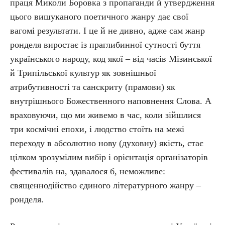
праця Миколи Боровка з пропаганди й утвердження
цього вишуканого поетичного жанру дає свої
вагомі результати. І це й не дивно, адже сам жанр
ронделя виростає із праглибинної сутності буття
українського народу, код якої – від часів Мізинської
й Трипільської культур як зовнішньої
атрибутивності та санскриту (прамови) як
внутрішнього Божественного наповнення Слова. А
враховуючи, що ми живемо в час, коли зійшлися
три космічні епохи, і людство стоїть на межі
переходу в абсолютно нову (духовну) якість, стає
цілком зрозумілим вибір і орієнтація організаторів
фестивалів на, здавалося б, неможливе:
священнодійство єдиного літературного жанру –
ронделя.