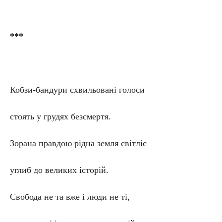
***
Кобзи-бандури схвильовані голоси
стоять у грудях безсмертя.
Зорана правдою рідна земля світліє
углиб до великих історій.
Свобода не та вже і люди не ті,