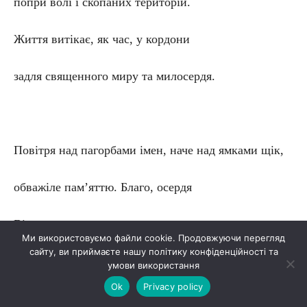
попри волі і скопаних територій.
Життя витікає, як час, у кордони
задля священного миру та милосердя.
Повітря над пагорбами імен, наче над ямками щік,
обважіле пам’яттю. Благо, осердя
Віку сучасного гарне зерном
Ми використовуємо файли cookie. Продовжуючи перегляд
сайту, ви приймаєте нашу політику конфіденційності та
у госпо́ді просторій.
умови використання
Ok
Privacy policy
Кобзи-бандури схвильовані голоси