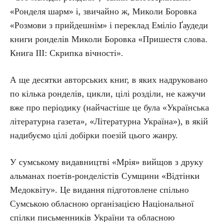
«Ронделя шарм» і, звичайно ж, Миколи Боровка
«Розмови з прийдешнім» і переклад Еміліо Ґаудеди
книги ронделів Миколи Боровка «Пришестя слова.
Книга ІІІ: Скрипка вічності».
А ще десятки авторських книг, в яких надруковано
по кілька ронделів, цикли, цілі розділи, не кажучи
вже про періодику (найчастіше це була «Українська
літературна газета», «Літературна Україна»), в якій
надибуємо цілі добірки поезій цього жанру.
У сумському видавництві «Мрія» вийщов з друку
альманах поетів-ронделістів Сумщини «Відтінки
Медоквіту». Це видання підготовлене спільно
Сумською обласною організацією Національної
спілки письменників України та обласною