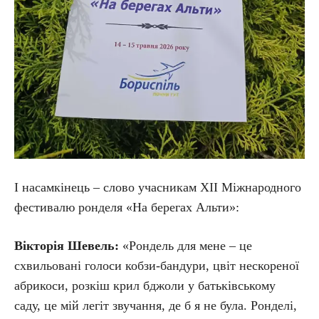
І насамкінець – слово учасникам ХІІ Міжнародного
фестивалю ронделя «На берегах Альти»:
Вікторія Шевель:
«Рондель для мене – це
схвильовані голоси кобзи-бандури, цвіт нескореної
абрикоси, розкіш крил бджоли у батьківському
саду, це мій легіт звучання, де б я не була. Ронделі,