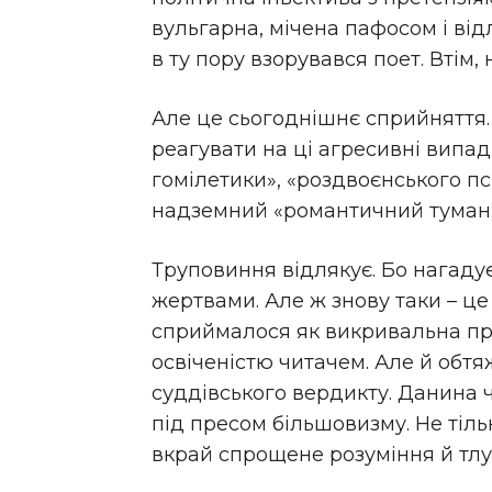
вульгарна, мічена пафосом і ві
в ту пору взорувався поет. Втім, 
Але це сьогоднішнє сприйняття. 
реагувати на ці агресивні випад
гомілетики», «роздвоєнського пс
надземний «романтичний туман»
Труповиння відлякує. Бо нагаду
жертвами. Але ж знову таки – це
сприймалося як викривальна пр
освіченістю читачем. Але й обт
суддівського вердикту. Данина ч
під пресом більшовизму. Не тіль
вкрай спрощене розуміння й тлу