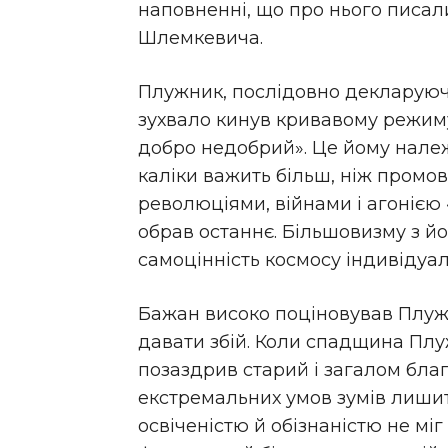
наповненні, що про нього писа
Шлемкевича.
Плужник, послідовно декларуючи 
зухвало кинув кривавому режиму: 
добро недобрий». Це йому належ
каліки важить більш, ніж промови
революціями, війнами і агонією
обрав останнє. Більшовизму з 
самоцінність космосу індивідуал
Бажан високо поціновував Плужн
давати збій. Коли спадщина Плу
позаздрив старий і загалом благ
екстремальних умов зумів лишит
освіченістю й обізнаністю не міг