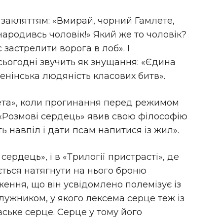
закляттям: «Вмирай, чорний Гамлете,
ародивсь чоловік!» Який же то чоловік?
 застрелити ворога в лоб». І
ьогодні звучить як знущання: «Єдина
енінська людяність класових битв».
лета», коли прогинання перед режимом
«Розмові сердець» явив свою філософію
ь навпіл і дати псам напитися із жил».
 сердець», і в «Трилогії пристрасті», де
ється натягнути на нього броню
ення, що він усвідомлено полемізує із
лужником, у якого лексема серце теж із
ське серце. Серце у тому його