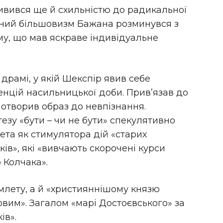
живився ще й схильністю до радикальної
урний більшовизм Бажана розминувся з
му, що мав яскраве індивідуальне
 драмі, у якій Шекспір явив себе
енцій насильницької доби. Прив’язав до
потворив образ до невпізнання.
езу «бути – чи не бути» спекулятивно
ета як стимулятора дій «старих
ків», які «вивчають скорочені курси
 Колчака».
амлету, а й «християннішому князю
им». Загалом «марі Достоєвського» за
ів».