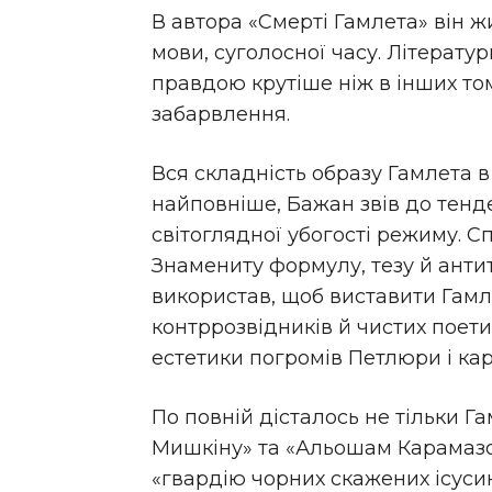
В автора «Смерті Гамлета» він 
мови, суголосної часу. Літерат
правдою крутіше ніж в інших то
забарвлення.
Вся складність образу Гамлета в
найповніше, Бажан звів до тенд
світоглядної убогості режиму. С
Знамениту формулу, тезу й антит
використав, щоб виставити Гамл
контррозвідників й чистих поети
естетики погромів Петлюри і кар
По повній дісталось не тільки Г
Мишкіну» та «Альошам Карамазов
«гвардію чорних скажених ісусик