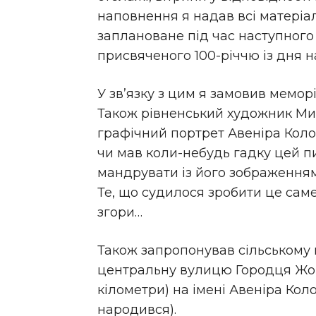
наповнення я надав всі матеріал
заплановане під час наступного
присвяченого 100-річчю із дня
У зв’язку з цим я замовив мемор
Також рівненський художник М
графічний портрет Авеніра Коломи
чи мав коли-небудь гадку цей п
мандрувати із його зображенням
Те, що судилося зробити це саме
згори…
Також запропонував сільському 
центральну вулицю Городця Жов
кілометри) на імені Авеніра Коло
народився).