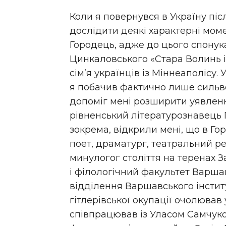
Коли я повернувся в Україну пі
дослідити деякі характерні моме
Городець, адже до цього спону
Цинкаловського «Стара Волинь і
сім’я українців із Міннеаполісу.
я побачив фактично лише сильвет
допоміг мені розширити уявлен
рівненський літературознавець Г
зокрема, відкрили мені, що в Г
поет, драматург, театральний р
минулогог століття на теренах За
і філологічний факультет Варша
відділення Варшавського інстит
гітлерівської окупації очолював
співпрацював із Уласом Самчуко