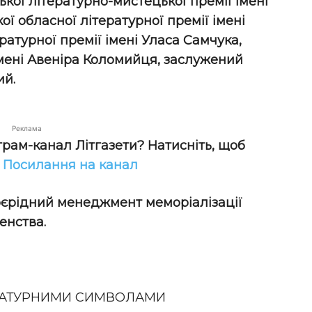
кої літературно-мистецької премії імені
ї обласної літературної премії імені
ературної премії імені Уласа Самчука,
імені Авеніра Коломийця, заслужений
ий.
Реклама
грам-канал Літгазети? Натисніть, щоб
!
Посилання на канал
оєрідний менеджмент меморіалізації
енства.
РАТУРНИМИ СИМВОЛАМИ