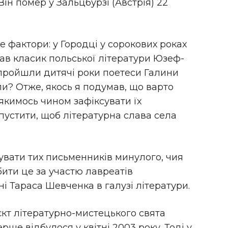
Він помер у Зальцбурзі (Австрія) 22
е фактори: у Городці у сорокових роках
вав класик польської літератури Юзеф-
 пройшли дитячі роки поетеси Галини
ли? Отже, якось я подумав, що варто
і якимось чином зафіксувати їх
пустити, щоб літературна слава села
увати тих письменників минулого, чия
бити це за участю лавреатів
ні Тараса Шевченка в галузі літератури.
єкт літературно-мистецького свята
ше відбулося у квітні 2003 року. Тоді у