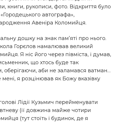
и, книги, рукописи, фото. Відкриття було
 «Городецького автографа»,
 народження Авеніра Коломийця.
іальну дошку на знак пам’яті про нього.
икола Горєлов намалював великий
йця. Я ніс його через півміста, і думав,
исьменник, що хтось буде так
, оберігаючи, аби не заламався ватман…
 мені, я розцінював як Божу вказівку
голові Лідії Кузьмич перейменувати
тневу (її довжина майже чотири
мийця (тут стоїть і будинок, де я