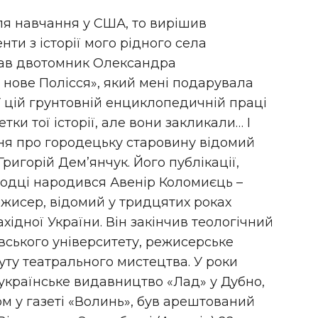
сля навчання у США, то вирішив
нти з історії мого рідного села
кав двотомник Олександра
 нове Полісся», який мені подарувала
 У цій грунтовній енциклопедичній праці
ки тої історії, але вони закликали… І
ня про городецьку старовину відомий
ригорій Дем’янчук. Його публікації,
ородці народився Авенір Коломиєць –
ежисер, відомий у тридцятих роках
хідної України. Він закінчив теологічний
вського університету, режисерське
уту театрального мистецтва. У роки
 українське видавництво «Лад» у Дубно,
м у газеті «Волинь», був арештований