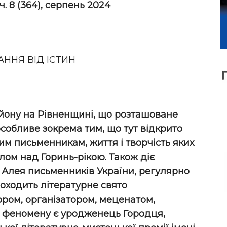
ч.
8 (364), серпень 2024
ННЯ ВІД ІСТИН
йону на Рівненщині, що розташоване
особливе зокрема тим, що тут відкрито
м письменникам, життя і творчість яких
елом над Горинь-рікою. Також діє
є Алея письменників України, регулярно
оходить літературне свято
ором, організатором, меценатом,
о феномену є уродженець Городця,