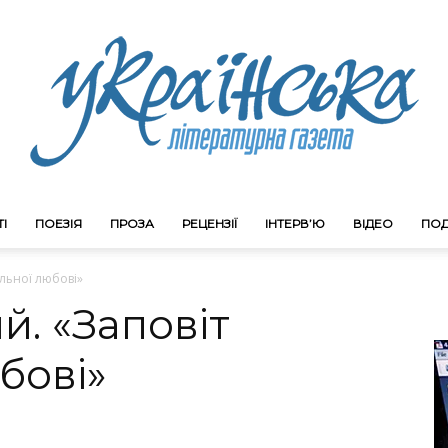
І
ПОЕЗІЯ
ПРОЗА
РЕЦЕНЗІЇ
ІНТЕРВ’Ю
ВІДЕО
ПОД
Litgazeta.com.ua
ильної любові»
й. «Заповіт
бові»