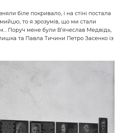
няли біле покривало, і на стіні постала
ийцю, то я зрозумів, що ми стали
м… Поруч мене були В’ячеслав Медвідь,
лишка та Павла Тичини Петро Засенко із