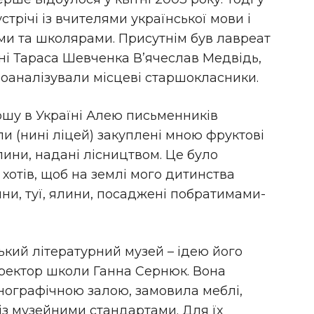
трічі із вчителями української мови і
ями та школярами. Присутнім був лавреат
ені Тараса Шевченка В’ячеслав Медвідь,
роаналізували місцеві старшокласники.
ршу в Україні Алею письменників
ли (нині ліцей) закуплені мною фруктові
лини, надані лісництвом. Це було
я хотів, щоб на землі мого дитинства
ини, туї, ялини, посаджені побратимами-
ький літературний музей – ідею його
ректор школи Ганна Сернюк. Вона
тнографічною залою, замовила меблі,
 із музейними стандартами. Для їх