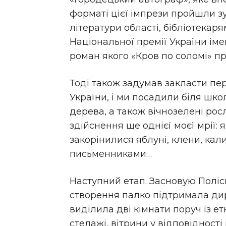
форматі цієї імпрези пройшли зус
літератури області, бібліотекар
Національної премії України ім
роман якого «Кров по соломі» п
Тоді також задумав закласти пе
України, і ми посадили біля шко
дерева, а також вічнозелені рос
здійснення ще однієї моєї мрії: 
закорінилися яблуні, клени, кал
письменниками…
Наступний етап. Засновую Поліс
створення палко підтримала ди
виділила дві кімнати поруч із е
стелажі, вітрини у відповідності