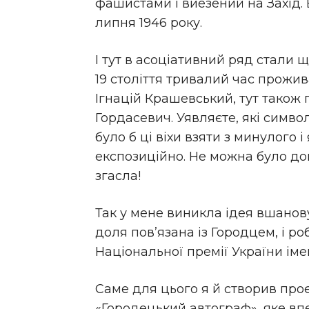
фашистами і виезений на Захід. 
липня 1946 року.
І тут в асоціативний ряд стали щ
19 століття тривалий час прожи
Ігнацій Крашевський, тут також
Гордасевич. Уявляєте, які симво
було б ці віхи взяти з минулого 
експозиційно. Не можна було до
згасла!
Так у мене виникла ідея вшанов
доля пов’язана із Городцем, і ро
Національної премії України іме
Саме для цього я й створив про
«Городецький автограф», яке впер