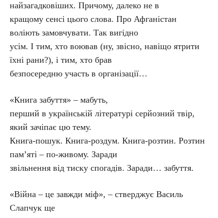
найзагадковіших. Причому, далеко не в
кращому сенсі цього слова. Про Афганістан
воліють замовчувати. Так вигідно
усім. І тим, хто воював (ну, звісно, навіщо ятрити
їхні рани?), і тим, хто брав
безпосередню участь в організації…
«Книга забуття» – мабуть,
перший в українській літературі серйозний твір,
який зачіпає цю тему.
Книга-пошук. Книга-роздум. Книга-розтин. Розтин
пам’яті – по-живому. Заради
звільнення від тиску спогадів. Заради… забуття.
«Війна – це завжди міф», – стверджує Василь
Слапчук ще