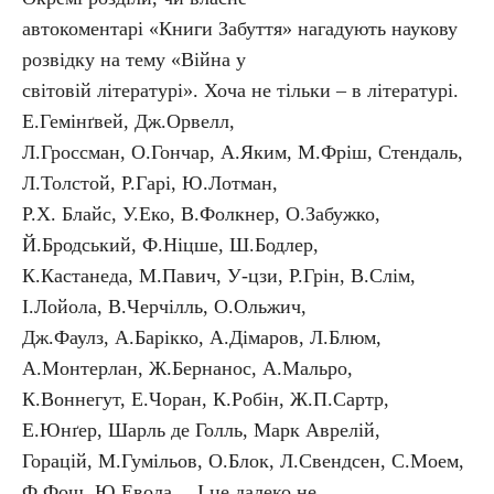
автокоментарі «Книги Забуття» нагадують наукову
розвідку на тему «Війна у
світовій літературі». Хоча не тільки – в літературі.
Е.Гемінґвей, Дж.Орвелл,
Л.Гроссман, О.Гончар, А.Яким, М.Фріш, Стендаль,
Л.Толстой, Р.Гарі, Ю.Лотман,
Р.Х. Блайс, У.Еко, В.Фолкнер, О.Забужко,
Й.Бродський, Ф.Ніцше, Ш.Бодлер,
К.Кастанеда, М.Павич, У-цзи, Р.Грін, В.Слім,
І.Лойола, В.Черчілль, О.Ольжич,
Дж.Фаулз, А.Барікко, А.Дімаров, Л.Блюм,
А.Монтерлан, Ж.Бернанос, А.Мальро,
К.Воннегут, Е.Чоран, К.Робін, Ж.П.Сартр,
Е.Юнґер, Шарль де Голль, Марк Аврелій,
Горацій, М.Гумільов, О.Блок, Л.Свендсен, С.Моем,
Ф.Фош, Ю.Евола… І це далеко не