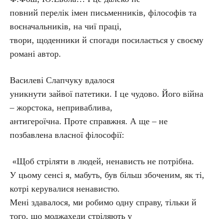
повний перелік імен письменників, філософів та
воєначальників, на чиї праці,
твори, щоденники й спогади посилається у своєму
романі автор.
Василеві Слапчуку вдалося
уникнути зайвої патетики. І це чудово. Його війна
– жорстока, неприваблива,
антигероїчна. Проте справжня. А ще – не
позбавлена власної філософії:
«Щоб стріляти в людей, ненависть не потрібна.
У цьому сенсі я, мабуть, був більш збоченим, як ті,
котрі керувалися ненавистю.
Мені здавалося, ми робимо одну справу, тільки й
того, що моджахеди стріляють у