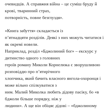
очевидців. А справжня війна – це суміш бруду й
крові, тваринний страх,
потворність, повне безглуздя».
«Книга забуття» складається із
п’ятнадцяти розділів. Деякі з них можуть читатися і
як окремі новели.
Наприклад, розділ «Бджолиний бог» – екскурс у
дитинство одного з головних
героїв роману Миколи Корнелюка є зворушливою
розповіддю про п’ятирічного
хлопчика, який бачить власного янгола-охоронця і
може вільно спілкуватися з
ним. Малий Миколка любить дідову пасіку, бо «в
бджоли більше порядку, ніж у
людини». А ще він обіцяє дідові – «бджолиному