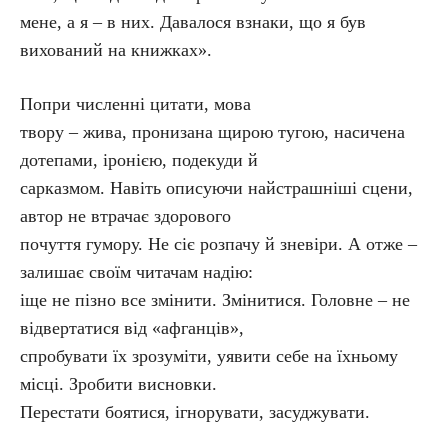
мене, а я – в них. Давалося взнаки, що я був
вихований на книжках».
Попри численні цитати, мова
твору – жива, пронизана щирою тугою, насичена
дотепами, іронією, подекуди й
сарказмом. Навіть описуючи найстрашніші сцени,
автор не втрачає здорового
почуття гумору. Не сіє розпачу й зневіри. А отже –
залишає своїм читачам надію:
іще не пізно все змінити. Змінитися. Головне – не
відвертатися від «афганців»,
спробувати їх зрозуміти, уявити себе на їхньому
місці. Зробити висновки.
Перестати боятися, ігнорувати, засуджувати.