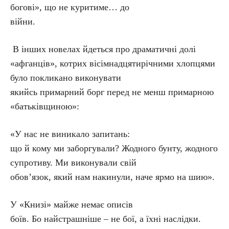
богові», що не куритиме… до
війни.
В інших новелах йдеться про драматичні долі
«афганців», котрих вісімнадцятирічними хлопцями
було покликано виконувати
якийсь примарний борг перед не менш примарною
«батьківщиною»:
«У нас не виникало запитань:
що й кому ми заборгували? Жодного бунту, жодного
супротиву. Ми виконували свій
обов’язок, який нам накинули, наче ярмо на шию».
У «Книзі» майже немає описів
боїв. Бо найстрашніше – не бої, а їхні наслідки.