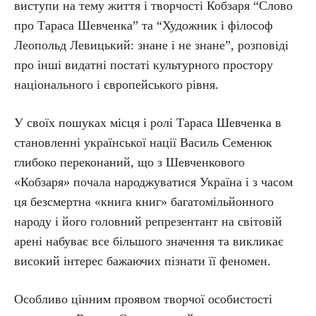
виступи на тему життя і творчості Кобзаря “Слово
про Тараса Шевченка” та “Художник і філософ
Леопольд Левицький: знане і не знане”, розповіді
про інші видатні постаті культурного простору
національного і європейського рівня.
У своїх пошуках місця і ролі Тараса Шевченка в
становленні української нації Василь Семенюк
глибоко переконаний, що з Шевченкового
«Кобзаря» почала народжуватися Україна і з часом
ця безсмертна «книга книг» багатомільйонного
народу і його головний репрезентант на світовій
арені набуває все більшого значення та викликає
високий інтерес бажаючих пізнати її феномен.
Особливо цінним проявом творчої особистості