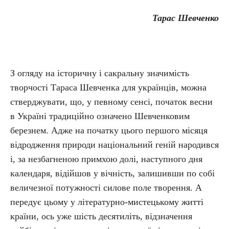
Тарас Шевченко
З огляду на історичну і сакральну значимість
творчості Тараса Шевченка для українців, можна
стверджувати, що, у певному сенсі, початок весни
в Україні традиційно означено Шевченковим
березнем. Адже на початку цього першого місяця
відродження природи національний геній народився
і, за незбагненою примхою долі, наступного дня
календаря, відійшов у вічність, залишивши по собі
величезної потужності силове поле творення. А
передує цьому у літературно-мистецькому житті
країни, ось уже шість десятиліть, відзначення