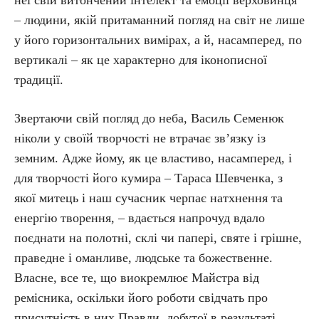
неї свій витончений інтелект та емоції верховинця
– людини, якій притаманний погляд на світ не лише
у його горизонтальних вимірах, а й, насамперед, по
вертикалі – як це характерно для іконописної
традиції.
Звертаючи свій погляд до неба, Василь Семенюк
ніколи у своїй творчості не втрачає зв’язку із
земним. Адже йому, як це властиво, насамперед, і
для творчості його кумира – Тараса Шевченка, з
якої митець і наш сучасник черпає натхнення та
енергію творення, – вдається напрочуд вдало
поєднати на полотні, склі чи папері, святе і грішне,
праведне і оманливе, людське та божественне.
Власне, все те, що виокремлює Майстра від
ремісника, оскільки його роботи свідчать про
присутність в них Правди, добутої в результаті