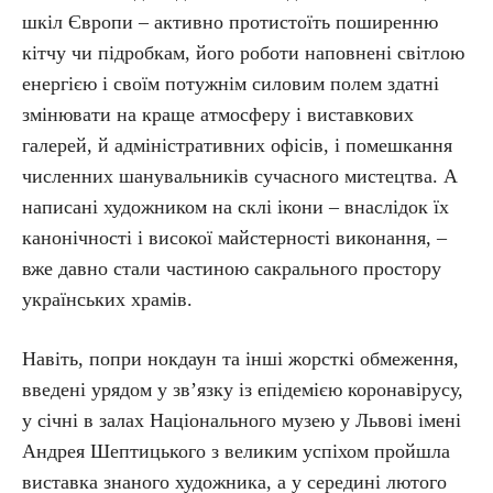
шкіл Європи – активно протистоїть поширенню
кітчу чи підробкам, його роботи наповнені світлою
енергією і своїм потужнім силовим полем здатні
змінювати на краще атмосферу і виставкових
галерей, й адміністративних офісів, і помешкання
численних шанувальників сучасного мистецтва. А
написані художником на склі ікони – внаслідок їх
канонічності і високої майстерності виконання, –
вже давно стали частиною сакрального простору
українських храмів.
Навіть, попри нокдаун та інші жорсткі обмеження,
введені урядом у зв’язку із епідемією коронавірусу,
у січні в залах Національного музею у Львові імені
Андрея Шептицького з великим успіхом пройшла
виставка знаного художника, а у середині лютого