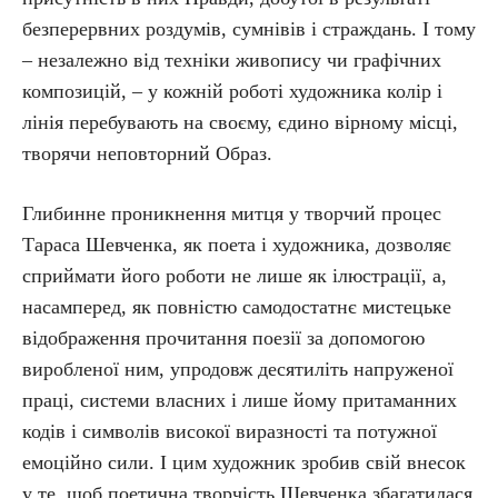
безперервних роздумів, сумнівів і страждань. І тому
– незалежно від техніки живопису чи графічних
композицій, – у кожній роботі художника колір і
лінія перебувають на своєму, єдино вірному місці,
творячи неповторний Образ.
Глибинне проникнення митця у творчий процес
Тараса Шевченка, як поета і художника, дозволяє
сприймати його роботи не лише як ілюстрації, а,
насамперед, як повністю самодостатнє мистецьке
відображення прочитання поезії за допомогою
виробленої ним, упродовж десятиліть напруженої
праці, системи власних і лише йому притаманних
кодів і символів високої виразності та потужної
емоційно сили. І цим художник зробив свій внесок
у те, щоб поетична творчість Шевченка збагатилася