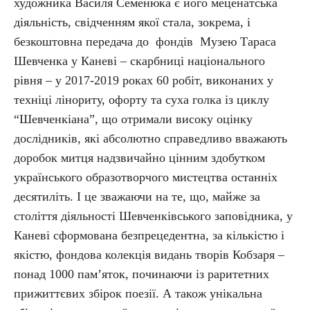
художника Василя Семенюка є його меценатська
діяльність, свідченням якої стала, зокрема, і
безкоштовна передача до фондів Музею Тараса
Шевченка у Каневі – скарбниці національного
рівня – у 2017-2019 роках 60 робіт, виконаних у
техніці лінориту, офорту та суха голка із циклу
“Шевченкіана”, що отримали високу оцінку
дослідників, які абсолютно справедливо вважають
доробок митця надзвичайно цінним здобутком
українського образотворчого мистецтва останніх
десятиліть. І це зважаючи на те, що, майже за
століття діяльності Шевченківського заповідника, у
Каневі сформована безпрецедентна, за кількістю і
якістю, фондова колекція видань творів Кобзаря –
понад 1000 пам’яток, починаючи із раритетних
прижиттєвих збірок поезії. А також унікальна