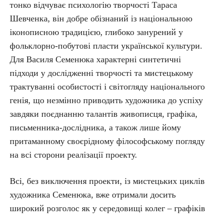
тонко відчуває психологію творчості Тараса
Шевченка, він добре обізнаний із національною
іконописною традицією, глибоко занурений у
фольклорно-побутові пласти української культури.
Для Василя Семенюка характерні синтетичні
підходи у дослідженні творчості та мистецькому
трактуванні особистості і світогляду національного
генія, що незмінно приводить художника до успіху
завдяки поєднанню талантів живописця, графіка,
письменника-дослідника, а також лише йому
притаманному своєрідному філософському погляду
на всі сторони реалізації проекту.
Всі, без виключення проекти, із мистецьких циклів
художника Семенюка, вже отримали досить
широкий розголос як у середовищі колег – графіків