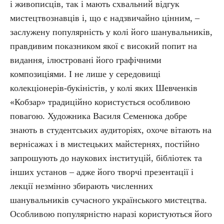
і живописців, так і мають схвальний відгук
мистецтвознавців і, що є надзвичайно цінним, –
заслужену популярність у колі його шанувальників,
правдивим показником якої є високий попит на
видання, ілюстровані його графічними
композиціями. І не лише у середовищі
колекціонерів-букіністів, у колі яких Шевченків
«Кобзар» традиційно користується особливою
повагою. Художника Василя Семенюка добре
знають в студентських аудиторіях, охоче вітають на
вернісажах і в мистецьких майстернях, постійно
запрошують до наукових інституцій, бібліотек та
інших установ – адже його творчі презентації і
лекції незмінно збирають численних
шанувальників сучасного українського мистецтва.
Особливою популярністю наразі користуються його