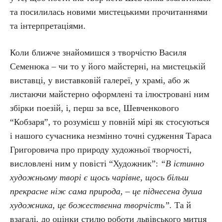
та посилилась новими мистецькими прочитаннями
та інтерпретаціями.
Коли ближче знайомишся з творчістю Василя
Семенюка – чи то у його майстерні, на мистецькій
виставці, у виставковій галереї, у храмі, або ж
листаючи майстерно оформлені та ілюстровані ним
збірки поезій, і, перш за все, Шевченкового
“Кобзаря”, то розумієш у повній мірі як стосуються
і нашого сучасника незмінно точні судження Тараса
Григоровича про природу художньої творчості,
висловлені ним у повісті “Художник”:
“В істинно
художньому творі є щось чарівне, щось більш
прекрасне ніж сама природа, – це піднесена душа
художника, це божественна творчість”.
Та й
взагалі, до оцінки стилю роботи львівського митця