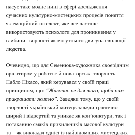
пасує таке модне нині в сфері дослідження
сучасних культурно-мистецьких процесів поняття
як емоційний інтелект, яке все частіше
використовують психологи для проникнення у
глибини творчості як могутнього двигуна еволюції
людства.
Очевидно, що для Семенюка-художника своєрідним
орієнтиром у роботі є й новаторська творчість
Пабло Пікасо, який керувався у своїй праці
принципом, що:
“Живопис не для того, щоби ним
прикрашати житло”.
Завдяки тому, що у своїй
творчості український митець завжди гранично
щирий і відвертий та уникає як кон’юнктури, так і
потаканню смаків прихильників масової культури
та – як викладач однієї із найвідоміших мистецьких