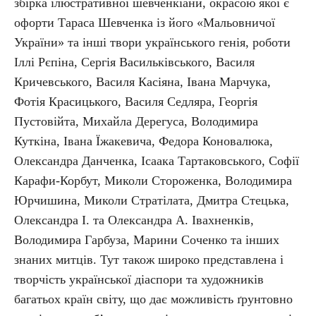
збірка ілюстративної шевченкіани, окрасою якої є
офорти Тараса Шевченка із його «Мальовничої
України» та інші твори українського генія, роботи
Іллі Рєпіна, Сергія Васильківського, Василя
Кричевського, Василя Касіяна, Івана Марчука,
Фотія Красицького, Василя Седляра, Георгія
Пустовійта, Михайла Дерегуса, Володимира
Куткіна, Івана Їжакевича, Федора Коновалюка,
Олександра Данченка, Ісаака Тартаковського, Софії
Карафи-Корбут, Миколи Стороженка, Володимира
Юрчишина, Миколи Стратілата, Дмитра Стецька,
Олександра І. та Олександра А. Івахненків,
Володимира Гарбуза, Марини Соченко та інших
знаних митців. Тут також широко представлена і
творчість української діаспори та художників
багатьох країн світу, що дає можливість ґрунтовно