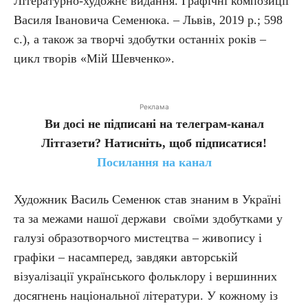
Літературно-художнє видання. Графічні композиції
Василя Івановича Семенюка. – Львів, 2019 р.; 598
с.), а також за творчі здобутки останніх років –
цикл творів «Мій Шевченко».
Реклама
Ви досі не підписані на телеграм-канал
Літгазети? Натисніть, щоб підписатися!
Посилання на канал
Художник Василь Семенюк став знаним в Україні
та за межами нашої держави своїми здобутками у
галузі образотворчого мистецтва – живопису і
графіки – насамперед, завдяки авторській
візуалізації українського фольклору і вершинних
досягнень національної літератури. У кожному із