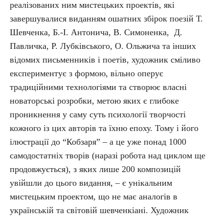
реалізованих ним мистецьких проектів, які
завершувалися виданням ошатних збірок поезій Т.
Шевченка, Б.-І. Антонича, В. Симоненка, Д.
Павличка, Р. Лубківського, О. Ольжича та інших
відомих письменників і поетів, художник сміливо
експериментує з формою, вільно оперує
традиційними технологіями та створює власні
новаторські розробки, метою яких є глибоке
проникнення у саму суть психології творчості
кожного із цих авторів та їхню епоху. Тому і його
ілюстрації до “Кобзаря” – а це уже понад 1000
самодостатніх творів (наразі робота над циклом ще
продовжується), з яких лише 200 композицій
увійшли до цього видання, – є унікальним
мистецьким проектом, що не має аналогів в
українській та світовій шевченкіані. Художник