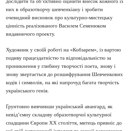
дослідити та об’єктивно оцінити внесок кожного із
них в образотворчу шевченкіану і зробити
очевидний висновок про культурно-мистецьку
цінність реалізованого Василем Семенюком
видавничого проекту.
Художник у своїй роботі на «Кобзарем», із вартою
подиву працездатністю та відповідальністю за
проникнення у глибину творчості поета, знову і
знову звертається до розшифрування Шевченкових
кодів і символів, на які напрочуд багата творчість
українського генія.
Ґрунтовно вивчивши український авангард, як
невід’ємну складову образотворчої культурної
спадщини Європи ХХ століття, митець привніс до