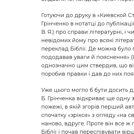
Готуючи до друку в «Киевской Ст
Грінченко в нотатці до публікації
В. Я.) про справи літературні, і 
невідомих йому про всякі літерат
переклад Біблії. Де можна було пі
пододавав уваги й пояснення» (ІР
однозначно цим ствердив, що ві
поробив правки і дав до них по
Уже цього могло б бути досить 
Б. Грінченка відкриває ще одну 
пожежі, в якій згорів перший ав
спочатку «зрікся» з огляду «на с
наново, вдруге. Проте він все 
Біблії і почав переспівувати вір