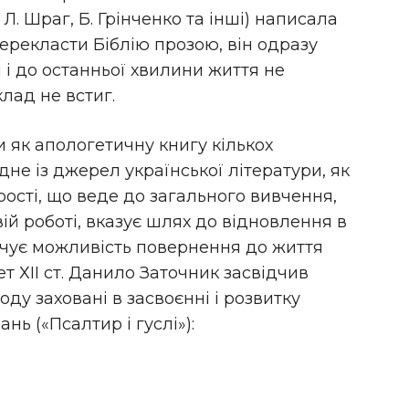
. Л. Шраг, Б. Грінченко та інші) написала
ерекласти Біблію прозою, він одразу
і до останньої хвилини життя не
лад не встиг.
и як апологетичну книгу кількох
дне із джерел української літератури, як
ості, що веде до загального вивчення,
вій роботі, вказує шлях до відновлення в
печує можливість повернення до життя
т ХІІ ст. Данило Заточник засвідчив
оду заховані в засвоєнні і розвитку
нь («Псалтир і гуслі»):