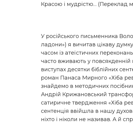
Красою і мудрістю… (Переклад мій.
У російського письменника Вол
ладони») я вичитав цікаву думку,
часом із атеїстичних переконань
часто вживають у повсякденній м
виступах десятки біблійних сент
роман Панаса Мирного «Хіба реву
знайдемо в методичних посібник
Андрій Крижановський трансформ
сатиричне твердження «Хіба реву
сентенція ввійшла в нашу духов
ніхто і ніколи не називав. А й спр