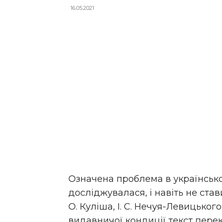
16.05.2021
Означена проблема в українсько
досліджувалася, і навіть не став
О. Куліша, І. С. Нечуя-Левицького,
видавничої кондиції текст пере