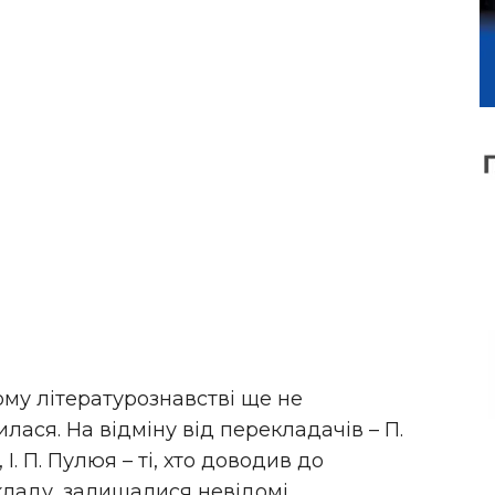
му літературознавстві ще не
илася. На відміну від перекладачів – П.
 І. П. Пулюя – ті, хто доводив до
кладу, залишалися невідомі.