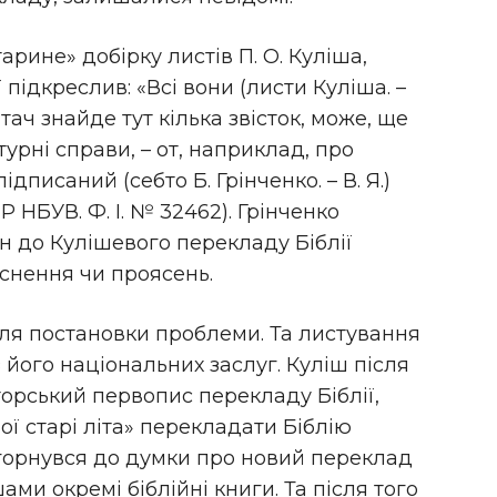
арине» добірку листів П. О. Куліша,
 підкреслив: «Всі вони (листи Куліша. –
читач знайде тут кілька звісток, може, ще
урні справи, – от, наприклад, про
дписаний (себто Б. Грінченко. – В. Я.)
 НБУВ. Ф. І. № 32462). Грінченко
н до Кулішевого перекладу Біблії
яснення чи проясень.
для постановки проблеми. Та листування
з його національних заслуг. Куліш після
торський первопис перекладу Біблії,
вої старі літа» перекладати Біблію
ж горнувся до думки про новий переклад
шами окремі біблійні книги. Та після того