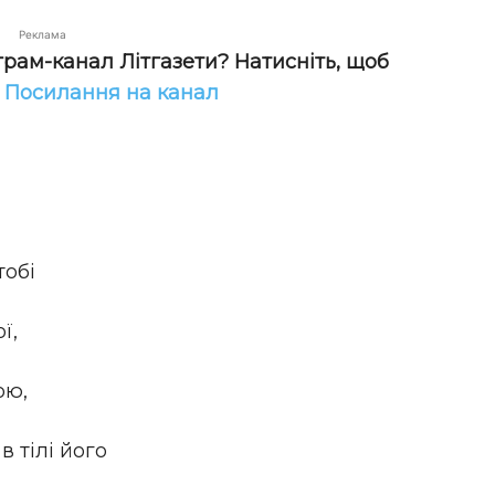
Реклама
грам-канал Літгазети? Натисніть, щоб
!
Посилання на канал
тобі
ї,
ою,
 тілі його