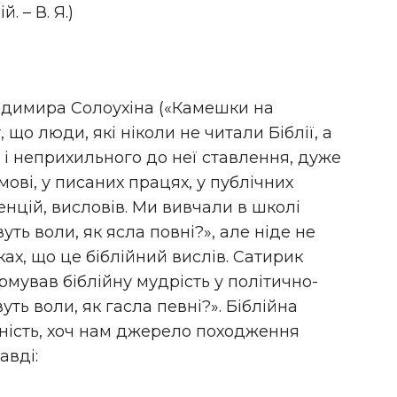
 – В. Я.)
одимира Солоухіна («Камешки на
 що люди, які ніколи не читали Біблії, а
 і неприхильного до неї ставлення, дуже
ові, у писаних працях, у публічних
енцій, висловів. Ми вивчали в школі
ть воли, як ясла повні?», але ніде не
ах, що це біблійний вислів. Сатирик
ував біблійну мудрість у політично-
ть воли, як гасла певні?». Біблійна
ність, хоч нам джерело походження
авді: