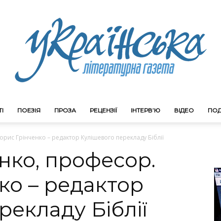
І
ПОЕЗІЯ
ПРОЗА
РЕЦЕНЗІЇ
ІНТЕРВ’Ю
ВІДЕО
ПОД
Litgazeta.com.ua
рис Грінченко – редактор Кулішевого перекладу Біблії
нко, професор.
ко – редактор
рекладу Біблії