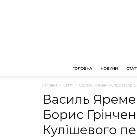
ГОЛОВНА
НОВИНИ
СТАТТ
Головна
Статті
Василь Яременко, професор. Бо
Василь Яреме
Борис Грінчен
Кулішевого пе