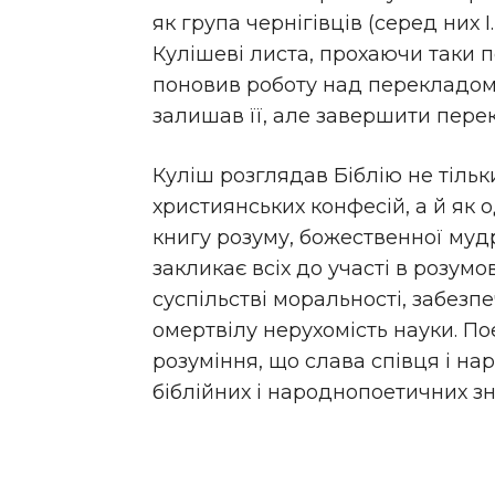
як група чернігівців (серед них І
Кулішеві листа, прохаючи таки п
поновив роботу над перекладом 
залишав її, але завершити перек
Куліш розглядав Біблію не тільк
християнських конфесій, а й як о
книгу розуму, божественної мудр
закликає всіх до участі в розумо
суспільстві моральності, забез
омертвілу нерухомість науки. Пое
розуміння, що слава співця і нар
біблійних і народнопоетичних зна