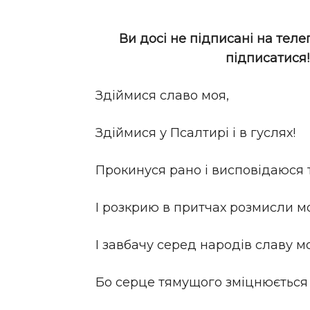
Ви досі не підписані на теле
підписатися
Здіймися славо моя,
Здіймися у Псалтирі і в гуслях!
Прокинуся рано і висповідаюся 
І розкрию в притчах розмисли мо
І завбачу серед народів славу м
Бо серце тямущого зміцнюється в