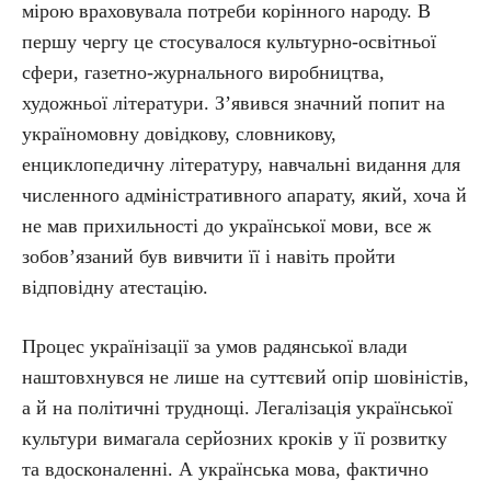
мірою враховувала потреби корінного народу. В
першу чергу це стосувалося культурно-освітньої
сфери, газетно-журнального виробництва,
художньої літератури. З’явився значний попит на
україномовну довідкову, словникову,
енциклопедичну літературу, навчальні видання для
численного адміністративного апарату, який, хоча й
не мав прихильності до української мови, все ж
зобов’язаний був вивчити її і навіть пройти
відповідну атестацію.
Процес українізації за умов радянської влади
наштовхнувся не лише на суттєвий опір шовіністів,
а й на політичні труднощі. Легалізація української
культури вимагала серйозних кроків у її розвитку
та вдосконаленні. А українська мова, фактично