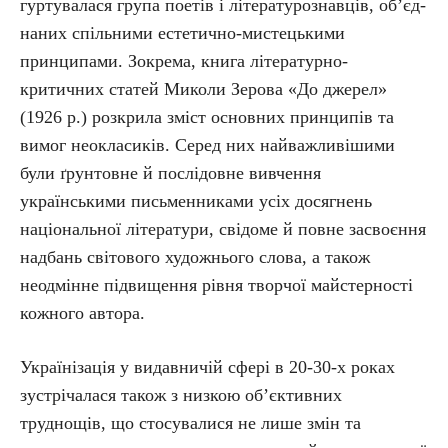
гуртувалася група поетів і лі­те­ра­ту­ро­знав­ців, об’єд­
на­них спільними естетично-мистецькими
принципами. Зокрема, книга літературно-
критичних статей Миколи Зерова «До джерел»
(1926 р.) розкрила зміст основних принципів та
вимог неокласиків. Серед них найважливішими
були ґрунтовне й послідовне вивчення
українськими письменниками усіх досягнень
національної літератури, свідоме й повне засвоєння
надбань світового художнього слова, а також
неодмінне підвищення рівня творчої майстерності
кожного автора.
Українізація у видавничій сфері в 20-30-х роках
зустрічалася також з низкою об’єктивних
труднощів, що стосувалися не лише змін та