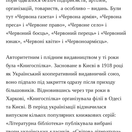
організацій, товариств, а особливо – видань. Були
тут «Червона газета» і «Червона армія», «Червона
преса» і «Червоне право», «Червоне село» і
«Червоний боєць», «Червоний перець» і «Червоний
юнак», «Червоні квіти» і «Червоноармієць».
Авторитетним і плідним видавництвом у ті роки
була «Книгоспілка». Засноване в Києві в 1918 році
як Український кооперативний видавничий союз,
воно підпало під закриття одразу після приходу
більшовиків. Відновившись через три роки в
Харкові, «Книгоспілка» організувала філії в Одесі
та Києві. В період українізації відзначилася
випуском кількох популярних книжкових серій:
«Літературна бібліотека» публікувала вибрані
твори українських класиків, «Світова література»