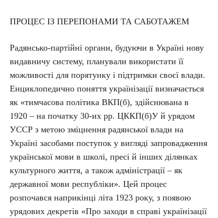
ПРОЦЕС ІЗ ПЕРЕПОНАМИ ТА САБОТАЖЕМ
Радянсько-партійні органи, будуючи в Україні нову
видавничу систему, планували використати її
можливості для порятунку і підтримки своєї влади.
Енциклопедично поняття українізації визначається
як «тимчасова політика ВКП(б), здійснювана в
1920 – на початку 30-их рр. ЦККП(б)У й урядом
УССР з метою зміцнення радянської влади на
Україні засобами поступок у вигляді запровадження
української мови в школі, пресі й інших ділянках
культурного життя, а також адміністрації – як
державної мови республіки». Цей процес
розпочався наприкінці літа 1923 року, з появою
урядових декретів «Про заходи в справі українізації