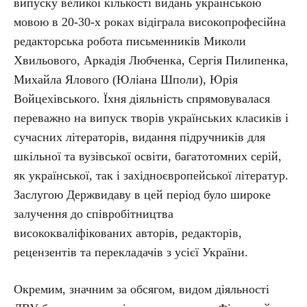
випуску великої кількості видань українською
мовою в 20-30-х роках відіграла високопрофесійна
редакторська робота письменників Миколи
Хвильового, Аркадія Любченка, Сергія Пилипенка,
Михайла Ялового (Юліана Шполи), Юрія
Войцехівського. Їхня діяльність спрямовувалася
переважно на випуск творів українських класиків і
сучасних літераторів, видання підручників для
шкільної та вузівської освіти, багатотомних серій,
як української, так і західноєвропейської літератур.
Заслугою Держвидаву в цей період було широке
залучення до співробітництва
висококваліфікованих авторів, редакторів,
рецензентів та перекладачів з усієї України.
Окремим, значним за обсягом, видом діяльності