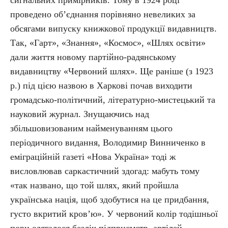
проведено об’єднання порівняно невеликих за
обсягами випуску книжкової продукції видавництв.
Так, «Гарт», «Знання», «Космос», «Шлях освіти»
дали життя новому партійно-радянському
видавництву «Червоний шлях». Ще раніше (з 1923
р.) під цією назвою в Харкові почав виходити
громадсько-політичний, літературно-мистецький та
науковий журнал. Знущаючись над
збільшовизованим найменуванням цього
періодичного видання, Володимир Винниченко в
еміграційній газеті «Нова Україна» тоді ж
висловлював саркастичний здогад: мабуть тому
«так названо, що той шлях, який пройшла
українська нація, щоб здобутися на це придбання,
густо вкритий кров’ю». У червоний колір тодішньої
пори одягалося безліч підприємств, артілей,