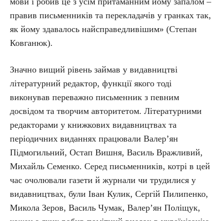
мови і робив це з усім притаманним йому запалом –
правив письменників та перекладачів у гранках так,
як йому здавалось найсправедливішим» (Степан
Ковганюк).
Значно вищий рівень займав у видавництві
літературний редактор, функції якого тоді
виконував переважно письменник з певним
досвідом та творчим авторитетом. Літературними
редакторами у книжкових видавництвах та
періодичних виданнях працювали Валер’ян
Підмогильний, Остап Вишня, Василь Вражливий,
Михайль Семенко. Серед письменників, котрі в цей
час очолювали газети й журнали чи трудилися у
видавництвах, були Іван Кулик, Сергій Пилипенко,
Микола Зеров, Василь Чумак, Валер’ян Поліщук,