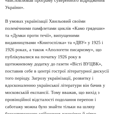
«висловлював програму суверенного відродження
України».
В умовах українізації Хвильовий своїми
полемічними памфлетами циклів «Камо грядеши»
та «Думки проти течії», випущеними
видавництвами «Книгоспілка» та «ДВУ» у 1925 і
1926 роках, а також «Апологети писаризму», що
публікувалися на початку 1926 року в
щотижневому додатку до газети «Вісті ВУЦВК»,
поставив себе в центрі гострої літературної дискусії
того періоду. Загрозу українізації, розвитку і
вдосконаленню української літератури він бачив у
московській експансії. Тому вважав, що вихід з
провінційної відсталості подолання перепон і
саботажу можна було знайти тільки на шляху
беззастережного здійснення лаконічно й чітко