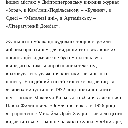
інших містах: у Дніпропетровську виходив журнал
«Зоря», в Ка­м’ян­ці-Подільському – «Буяння», в
Одесі – «Металеві дні», в Артемівську –
«Літературний Донбас».
Журнальні публікації художніх творів служили
добрим орієнтиром для видавництв і видавничих
організацій: адже легше було мати справу з
відредагованим та апробованим текстом,
враховувати зауваження критики, читацького
попиту. У подібний спосіб київське видавництво
«Слово» випустило в 1922 році поетичні книги
неокласиків Максима Рильського «Синя далечінь» і
Павла Филиповича «Земля і вітер», а в 1926 році
«Проростень» Михайла Драй-Хмари. Навколо цього
видавництва, як раніше навколо журналу «Книгар»,