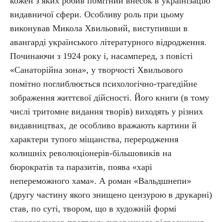
кожен з яких робив помітний внесок в українізацію
видавничої сфери. Особливу роль при цьому
виконував Микола Хвильовий, виступивши в
авангарді українського літературного відродження.
Починаючи з 1924 року і, насамперед, з повісті
«Санаторійна зона», у творчості Хвильового
помітно поглиблюється психологічно-трагедійне
зображення життєвої дійсності. Його книги (в тому
числі тритомне видання творів) виходять у різних
видавництвах, де особливо вражають картини й
характери тупого міщанства, переродження
колишніх революціонерів-більшовиків на
бюрократів та паразитів, поява «харі
непереможного хама». А роман «Вальдшнепи»
(другу частину якого знищено цензурою в друкарні)
став, по суті, твором, що в художній формі