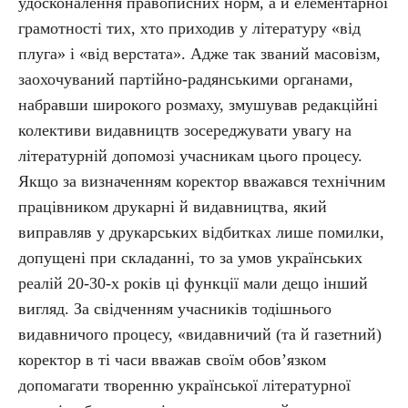
удосконалення правописних норм, а й елементарної
грамотності тих, хто приходив у літературу «від
плуга» і «від верстата». Адже так званий масовізм,
заохочуваний партійно-радянськими органами,
набравши широкого розмаху, змушував редакційні
колективи видавництв зосереджувати увагу на
літературній допомозі учасникам цього процесу.
Якщо за визначенням коректор вважався технічним
працівником друкарні й видавництва, який
виправляв у друкарських відбитках лише помилки,
допущені при складанні, то за умов українських
реалій 20-30-х років ці функції мали дещо інший
вигляд. За свідченням учасників тодішнього
видавничого процесу, «видавничий (та й газетний)
коректор в ті часи вважав своїм обов’язком
допомагати творенню української літературної