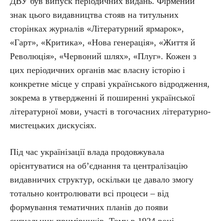
ДВУ був випуск періодичних видань. Фірмений
знак цього видавництва стояв на титульних
сторінках журналів «Літературний ярмарок»,
«Гарт», «Критика», «Нова генерація», «Життя й
Революція», «Червоний шлях», «Плуг». Кожен з
цих періодичних органів має власну історію і
конкретне місце у справі українського відродження,
зокрема в утвердженні й поширенні української
літературної мови, участі в тогочасних літературно-
мистецьких дискусіях.
Під час українізації влада продовжувала
орієнтуватися на об’єднання та централізацію
видавничих структур, оскільки це давало змогу
тотально контролювати всі процеси – від
формування тематичних планів до появи
сигнальних примірників. Тому в 1924 році