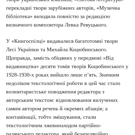
перекладні твори зарубіжних авторів, «Музична
бібліотека» виходила повністю за редакцією
визначного композитора Левка Ревуцького.
У «Книгоспілці» видавалися багатотомні твори
Лесі Українки та Михайла Коцюбинського.
Щоправда, замість обіцяних у передмові «Від
видавництва» десяти томів творів Коцюбинського у
1928-1930-х роках вийшло лише п’ять. Значним
недоліком текстологічної роботи в цей час стало
волюнтаристське поводження редактора з
авторським текстом: відновлювання вилучених
самим автором речень й окремих абзаців; а
контамінації, тобто змішування, стали
текстологічним лжевинаходом партійно-
радянського редактора, який безапеляційно