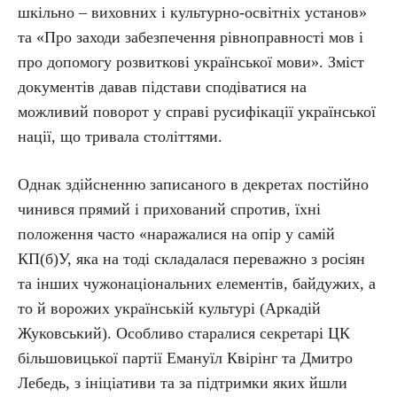
шкільно – виховних і культурно-освітніх установ»
та «Про заходи забезпечення рівноправності мов і
про допомогу розвиткові української мови». Зміст
документів давав підстави сподіватися на
можливий поворот у справі русифікації української
нації, що тривала століттями.
Однак здійсненню записаного в декретах постійно
чинився прямий і прихований спротив, їхні
положення часто «наражалися на опір у самій
КП(б)У, яка на тоді складалася переважно з росіян
та інших чужонаціональних елементів, байдужих, а
то й ворожих українській культурі (Аркадій
Жуковський). Особливо старалися секретарі ЦК
більшовицької партії Емануїл Квірінг та Дмитро
Лебедь, з ініціативи та за підтримки яких йшли