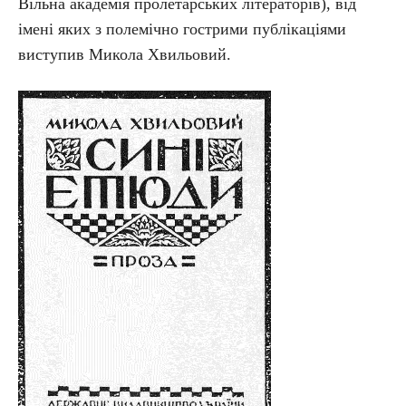
Вільна академія пролетарських літераторів), від
імені яких з полемічно гострими публікаціями
виступив Микола Хвильовий.