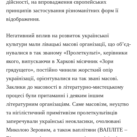
дійсності, на впровадження європейських
принципів застосування різноманітних форм її
відображення.
Негативний вплив на розвиток української
культури мали лівацькі масові організації, що об’єд­
ну­вали­ся в так званому «Пролеткульті», керівники
якого, випускаючи в Харкові місячник «Зори
грядущего», постійно чинили жорсткий опір
українізації, орієнтувалися на так звані масові.
Заклики до масовості в літературно-мистецькому
процесі були притаманні і деяким іншим
літературним організаціям. Саме масовізм, неуцтво
та нігілістичний примітивізм пролеткультівців
заперечували українські неокласики, очолювані
Миколою Зеровим, а також ваплітяни (ВАПЛІТЕ –