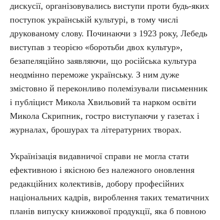
дискусії, організовувались виступи проти будь-яких
поступок українській культурі, в тому числі
друкованому слову. Починаючи з 1923 року, Лебедь
виступав з теорією «боротьби двох культур»,
безапеляційно заявляючи, що російська культура
неодмінно переможе українську. З ним дуже
змістовно й переконливо полемізували письменник
і публіцист Микола Хвильовий та нарком освіти
Микола Скрипник, гостро виступаючи у газетах і
журналах, брошурах та літературних творах.
Українізація видавничої справи не могла стати
ефективною і якісною без належного оновлення
редакційних колективів, добору професійних
національних кадрів, вироблення таких тематичних
планів випуску книжкової продукції, яка б повною