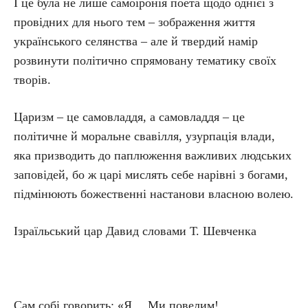
І це була не лише самоіронія поета щодо однієї з
провідних для нього тем – зображення життя
українського селянства – але й твердий намір
розвинути політично спрямовану тематику своїх
творів.
Царизм – це самовладдя, а самовладдя – це
політичне й моральне свавілля, узурпація влади,
яка призводить до паплюження важливих людських
заповідей, бо ж царі мислять себе нарівні з богами,
підмінюють божественні настанови власною волею.
Ізраїльський цар Давид словами Т. Шевченка
Сам собі говорить: «Я… Ми повелим!