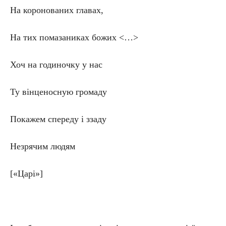
На коронованих главах,
На тих помазаниках божих <…>
Хоч на годиночку у нас
Ту вінценосную громаду
Покажем спереду і ззаду
Незрячим людям
[«Царі»]