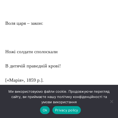
Воля царя – закон:
Ножі солдати сполоскали
В дитячій праведній крові!
[«Марія», 1859 р.].
Ми використовуємо файли cookie. Продовжуючи перегляд
сайту, ви приймаєте нашу політику конфіденційності та
умови використання
«Побиття немовлят у Віфлеємі» – це окремий
Ok
Privacy policy
історичний випадок? Якби ж то… Одразу