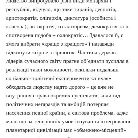
Людство випробувало різні види монархій і
республік, відчуло, що таке тиранія, деспотія,
аристократія, олігархія, диктатура (особиста і
класова), автократія, тоталітаризм, демократія та її
спотворена подоба – охлократія… Здавалося б, є
змога вибрати «краще з кращого» і назавжди
відкинути «гірше з гіршого». Частина держав-
лідерів сучасного світу прагне об’єднати зусилля в
реалізації такої можливості, оскільки подальші
соціально-політичні експерименти «з нуля»
обходяться людству надто дорого – це вже не
внутрішня справа окремих суспільств, коли від
політичних негараздів та амбіцій потерпає
населення певної країни, а світова проблема, адже
мало що за теперішніх умов існування інтегрованої
планетарної цивілізації має «обмежено-місцевий»