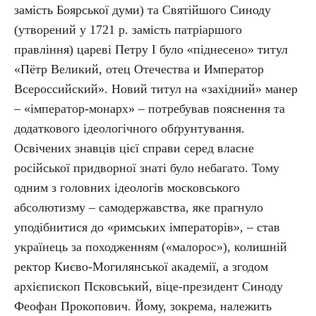
замість Боярської думи) та Святійшого Синоду
(утворений у 1721 р. замість патріаршого
правління) цареві Петру І було «піднесено» титул
«Пётр Великий, отец Отечества и Император
Всероссийский». Новий титул на «західний» манер
– «імператор-монарх» – потребував пояснення та
додаткового ідеологічного обґрунтування.
Освічених знавців цієї справи серед власне
російської придворної знаті було небагато. Тому
одним з головних ідеологів московського
абсолютизму – самодержавства, яке прагнуло
уподібнитися до «римських імператорів», – став
українець за походженням («малорос»), колишній
ректор Києво-Могилянської академії, а згодом
архієпископ Псковський, віце-президент Синоду
Феофан Прокопович. Йому, зокрема, належить