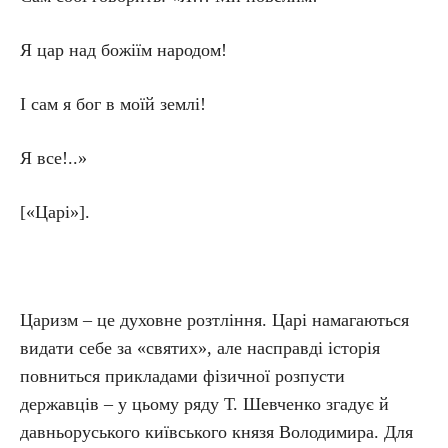
Я цар над божіїм народом!
І сам я бог в моїй землі!
Я все!..»
[«Царі»].
Царизм – це духовне розтління. Царі намагаються
видати себе за «святих», але насправді історія
повниться прикладами фізичної розпусти
державців – у цьому ряду Т. Шевченко згадує й
давньоруського київського князя Володимира. Для