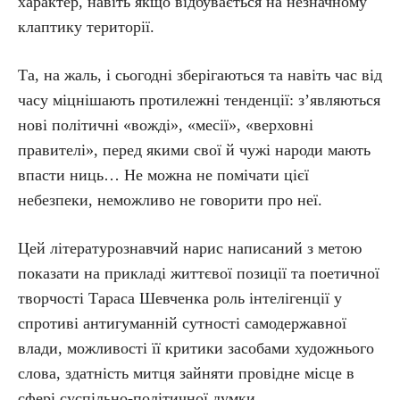
характер, навіть якщо відбувається на незначному
клаптику території.
Та, на жаль, і сьогодні зберігаються та навіть час від
часу міцнішають протилежні тенденції: з’являються
нові політичні «вожді», «месії», «верховні
правителі», перед якими свої й чужі народи мають
впасти ниць… Не можна не помічати цієї
небезпеки, неможливо не говорити про неї.
Цей літературознавчий нарис написаний з метою
показати на прикладі життєвої позиції та поетичної
творчості Тараса Шевченка роль інтелігенції у
спротиві антигуманній сутності самодержавної
влади, можливості її критики засобами художнього
слова, здатність митця зайняти провідне місце в
сфері суспільно-політичної думки.