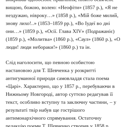
вищою, божою, волею: «Неофіти» (1857 р.), «Я не
нездужаю, нівроку…» (1858 р.), «Мій боже милий,
знову лихо!..» (1853–1859 рр.), «Во Іудеї во дні
они…» (1859 р.), «Осії. Глава XIV» (Подражаніє)
(1859 р.), «Молитва» (1860 р.), «Саул» (1860 р.), «О
люди! люди небораки!» (1860 р.) та ін.
Слід наголосити, що певною особистою
настановою для Т. Шевченка у розкритті
антигуманної природи самовладдя стала поема
«Царі». Характерно, що у 1857 р., перебуваючи в
Нижньому Новгороді, автор суттєво редагував її
текст, особливо вступну та заключну частини, – у
результаті твір набув ще гострішого
антимонархічного спрямування. Остаточну
редакцію поеми Т. Шевченко створив у 1858 р.,