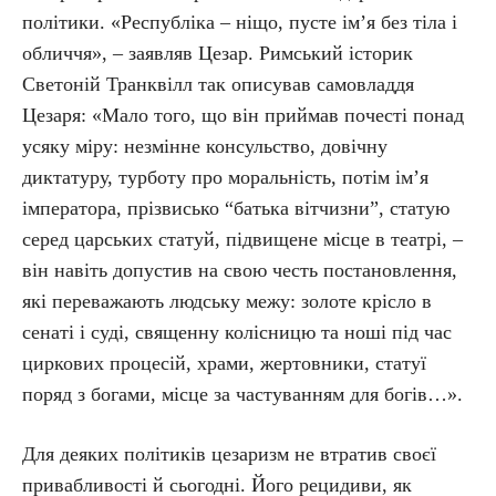
політики. «Республіка – ніщо, пусте ім’я без тіла і
обличчя», – заявляв Цезар. Римський історик
Светоній Транквілл так описував самовладдя
Цезаря: «Мало того, що він приймав почесті понад
усяку міру: незмінне консульство, довічну
диктатуру, турботу про моральність, потім ім’я
імператора, прізвисько “батька вітчизни”, статую
серед царських статуй, підвищене місце в театрі, –
він навіть допустив на свою честь постановлення,
які переважають людську межу: золоте крісло в
сенаті і суді, священну колісницю та ноші під час
циркових процесій, храми, жертовники, статуї
поряд з богами, місце за частуванням для богів…».
Для деяких політиків цезаризм не втратив своєї
привабливості й сьогодні. Його рецидиви, як