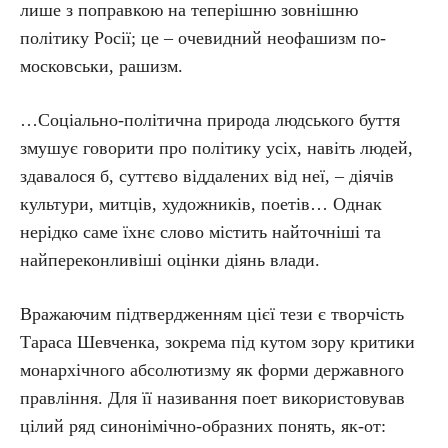
лише з поправкою на теперішню зовнішню
політику Росії; це – очевидний неофашизм по-
московськи, рашизм.
…Соціально-політична природа людського буття
змушує говорити про політику усіх, навіть людей,
здавалося б, суттєво віддалених від неї, – діячів
культури, митців, художників, поетів… Однак
нерідко саме їхнє слово містить найточніші та
найпереконливіші оцінки діянь влади.
Вражаючим підтвердженням цієї тези є творчість
Тараса Шевченка, зокрема під кутом зору критики
монархічного абсолютизму як форми державного
правління. Для її називання поет використовував
цілий ряд синонімічно-образних понять, як-от: