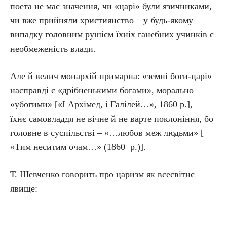
поета не має значення, чи «царі» були язичниками,
чи вже прийняли християнство – у будь-якому
випадку головним рушієм їхніх ганебних учинків є
необмеженість влади.
Але й велич монархій примарна: «земні боги-царі»
насправді є «дрібненькими богами», морально
«убогими» [«І Архімед, і Галілей…», 1860 р.], –
їхнє самовладдя не вічне й не варте поклоніння, бо
головне в суспільстві – «…любов меж людьми» [
«Тим неситим очам…» (1860 р.)].
Т. Шевченко говорить про царизм як всесвітнє
явище: