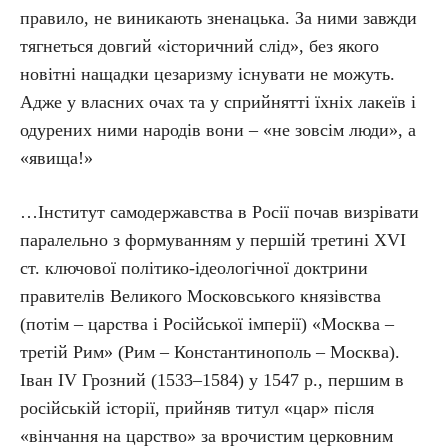
правило, не виникають зненацька. За ними завжди
тягнеться довгий «історичний слід», без якого
новітні нащадки цезаризму існувати не можуть.
Адже у власних очах та у сприйнятті їхніх лакеїв і
одурених ними народів вони – «не зовсім люди», а
«явища!»
…Інститут самодержавства в Росії почав визрівати
паралельно з формуванням у першій третині XVI
ст. ключової політико-ідеологічної доктрини
правителів Великого Московського князівства
(потім – царства і Російської імперії) «Москва –
третій Рим» (Рим – Константинополь – Москва).
Іван IV Грозний (1533–1584) у 1547 р., першим в
російській історії, прийняв титул «цар» після
«вінчання на царство» за врочистим церковним