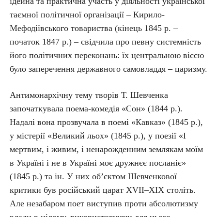
ідейна та практична участь у діяльності української
таємної політичної організації – Кирило-
Мефодіївського товариства (кінець 1845 р. –
початок 1847 р.) – свідчила про певну системність
його політичних переконань: їх центральною віссю
було заперечення державного самовладдя – царизму.
Антимонархічну тему творів Т. Шевченка
започаткувала поема-комедія «Сон» (1844 р.).
Надалі вона прозвучала в поемі «Кавказ» (1845 р.),
у містерії «Великий льох» (1845 р.), у поезії «І
мертвим, і живим, і ненарожденним землякам моїм
в Україні і не в Україні моє дружнєє посланіє»
(1845 р.) та ін. У них об’єктом Шевченкової
критики був російський царат XVII–XIX століть.
Але незабаром поет виступив проти абсолютизму