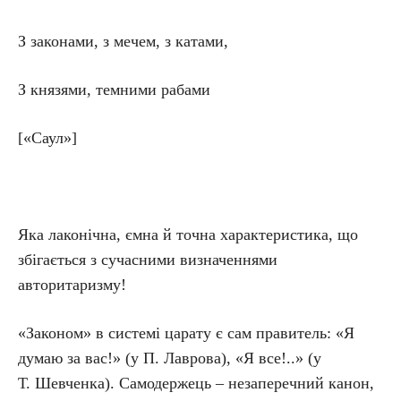
З законами, з мечем, з катами,
З князями, темними рабами
[«Саул»]
Яка лаконічна, ємна й точна характеристика, що
збігається з сучасними визначеннями
авторитаризму!
«Законом» в системі царату є сам правитель: «Я
думаю за вас!» (у П. Лаврова), «Я все!..» (у
Т. Шевченка). Самодержець – незаперечний канон,