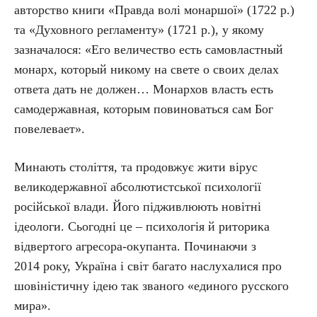
авторство книги «Правда волі монаршої» (1722 р.)
та «Духовного регламенту» (1721 р.), у якому
зазначалося: «Его величество есть самовластный
монарх, который никому на свете о своих делах
ответа дать не должен… Монархов власть есть
самодержавная, которым повиноваться сам Бог
повелевает».
Минають століття, та продовжує жити вірус
великодержавної абсолютистської психології
російської влади. Його підживлюють новітні
ідеологи. Сьогодні це – психологія й риторика
відвертого агресора-окупанта. Починаючи з
2014 року, Україна і світ багато наслухалися про
шовіністичну ідею так званого «единого русского
мира».