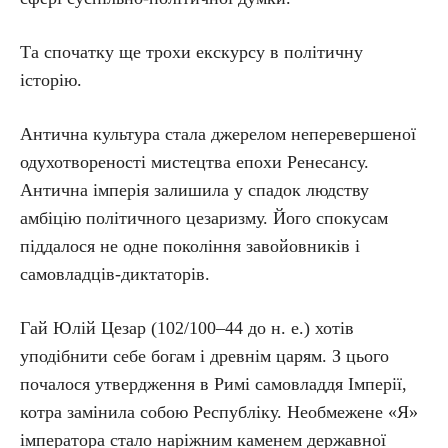
Та спочатку ще трохи екскурсу в політичну
історію.
Антична культура стала джерелом неперевершеної
одухотвореності мистецтва епохи Ренесансу.
Антична імперія залишила у спадок людству
амбіцію політичного цезаризму. Його спокусам
піддалося не одне покоління завойовників і
самовладців-диктаторів.
Гай Юлій Цезар (102/100–44 до н. е.) хотів
уподібнити себе богам і древнім царям. З цього
почалося утвердження в Римі самовладдя Імперії,
котра замінила собою Республіку. Необмежене «Я»
імператора стало наріжним каменем державної