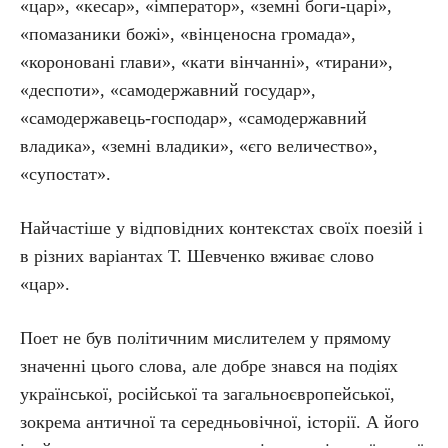
«цар», «кесар», «імператор», «земні боги-царі»,
«помазаники божі», «вінценосна громада»,
«короновані глави», «кати вінчанні», «тирани»,
«деспоти», «самодержавний государ»,
«самодержавець-господар», «самодержавний
владика», «земні владики», «єго величество»,
«супостат».
Найчастіше у відповідних контекстах своїх поезій і
в різних варіантах Т. Шевченко вживає слово
«цар».
Поет не був політичним мислителем у прямому
значенні цього слова, але добре знався на подіях
української, російської та загальноєвропейської,
зокрема античної та середньовічної, історії. А його