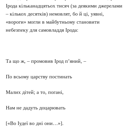
Ірода кільканадцятьох тисяч (за деякими джерелами
– кількох десятків) немовлят, бо й ці, уявні,
«вороги» могли в майбутньому становити
небезпеку для самовладдя Ірода:
Та що ж, – промовив Ірод п’яний, –
По всьому царству постинать
Малих дітей; а то, погані,
Нам не дадуть доцарювать
[«Во Іудеї во дні они…»].