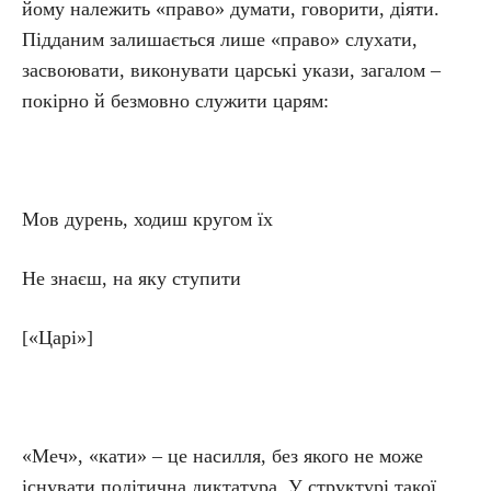
йому належить «право» думати, говорити, діяти.
Підданим залишається лише «право» слухати,
засвоювати, виконувати царські укази, загалом –
покірно й безмовно служити царям:
Мов дурень, ходиш кругом їх
Не знаєш, на яку ступити
[«Царі»]
«Меч», «кати» – це насилля, без якого не може
існувати політична диктатура. У структурі такої