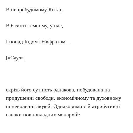
В непробудимому Китаї,
В Єгипті темному, у нас,
І понад Індом і Євфратом…
[«Саул»]
скрізь його сутність однакова, побудована на
придушенні свободи, економічному та духовному
поневоленні людей. Однаковими є й атрибутивні
ознаки повновладних монархій: