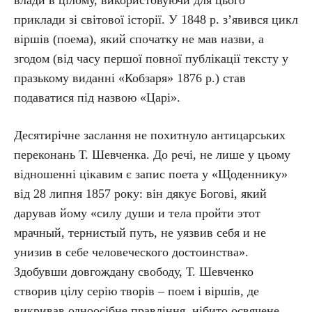
влади в цілому, використовуючи для цього
приклади зі світової історії. У 1848 р. з’явився цикл
віршів (поема), який спочатку не мав назви, а
згодом (від часу першої повної публікації тексту у
празькому виданні «Кобзаря» 1876 р.) став
подаватися під назвою «Царі».
Десятирічне заслання не похитнуло антицарських
переконань Т. Шевченка. До речі, не лише у цьому
відношенні цікавим є запис поета у «Щоденнику»
від 28 липня 1857 року: він дякує Богові, який
дарував йому «силу души и тела пройти этот
мрачный, тернистый путь, не уязвив себя и не
унизив в себе человеческого достоинства».
Здобувши довгождану свободу, Т. Шевченко
створив цілу серію творів – поем і віршів, де
викривав одноосібне правління, нібито освячене