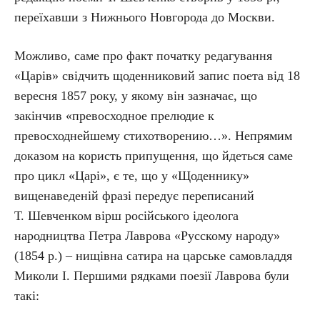
переїхавши з Нижнього Новгорода до Москви.
Можливо, саме про факт початку редагування
«Царів» свідчить щоденниковий запис поета від 18
вересня 1857 року, у якому він зазначає, що
закінчив «превосходное прелюдие к
превосходнейшему стихотворению…». Непрямим
доказом на користь припущення, що йдеться саме
про цикл «Царі», є те, що у «Щоденнику»
вищенаведеній фразі передує переписаний
Т. Шевченком вірш російського ідеолога
народництва Петра Лаврова «Русскому народу»
(1854 р.) – нищівна сатира на царське самовладдя
Миколи І. Першими рядками поезії Лаврова були
такі: