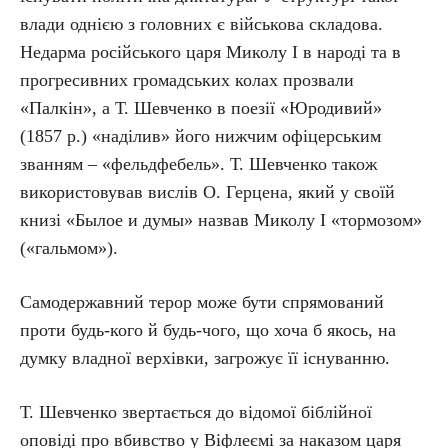
влади однією з головних є військова складова.
Недарма російського царя Миколу І в народі та в
прогресивних громадських колах прозвали
«Палкін», а Т. Шевченко в поезії «Юродивий»
(1857 р.) «наділив» його нижчим офіцерським
званням – «фельдфебель». Т. Шевченко також
використовував вислів О. Герцена, який у своїй
книзі «Былое и думы» назвав Миколу І «тормозом»
(«гальмом»).
Самодержавний терор може бути спрямований
проти будь-кого й будь-чого, що хоча б якось, на
думку владної верхівки, загрожує її існуванню.
Т. Шевченко звертається до відомої біблійної
оповіді про вбивство у Віфлеємі за наказом царя