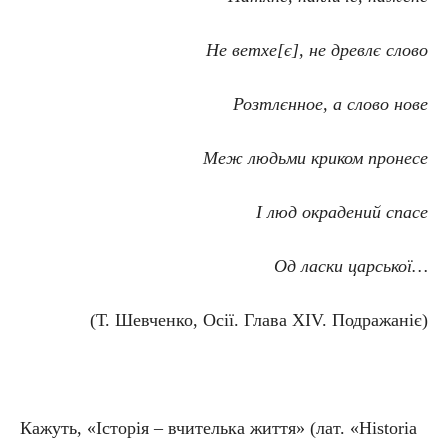
Не ветхе[є], не древлє слово
Розтлєнное, а слово нове
Меж людьми криком пронесе
І люд окрадений спасе
Од ласки царської…
(Т. Шевченко, Осії. Глава XIV. Подражаніє)
Кажуть, «Історія – вчителька життя» (лат. «Historia