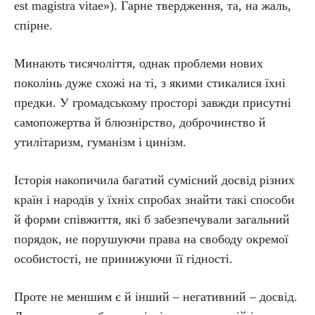
est magistra vitae»). Гарне твердження, та, на жаль,
спірне.
Минають тисячоліття, однак проблеми нових
поколінь дуже схожі на ті, з якими стикалися їхні
предки. У громадському просторі завжди присутні
самопожертва й блюзнірство, доброчинство й
утилітаризм, гуманізм і цинізм.
Історія накопичила багатий сумісний досвід різних
країн і народів у їхніх спробах знайти такі способи
й форми співжиття, які б забезпечували загальний
порядок, не порушуючи права на свободу окремої
особистості, не принижуючи її гідності.
Проте не меншим є й інший – негативний – досвід.