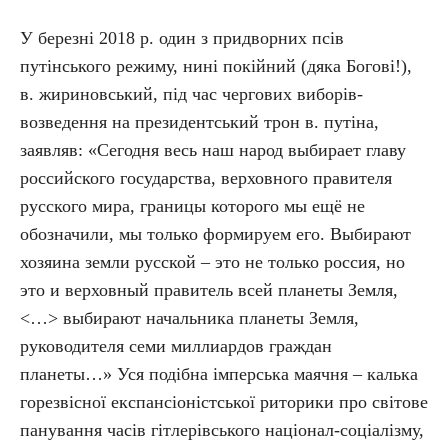
У березні 2018 р. один з придворних псів
путінського режиму, нині покійний (дяка Богові!),
в. жириновський, під час чергових виборів-
возведення на президентський трон в. путіна,
заявляв: «Сегодня весь наш народ выбирает главу
российского государства, верховного правителя
русского мира, границы которого мы ещё не
обозначили, мы только формируем его. Выбирают
хозяина земли русской – это не только россия, но
это и верховный правитель всей планеты Земля,
<…> выбирают начальника планеты Земля,
руководителя семи миллиардов граждан
планеты…» Уся подібна імперська маячня – калька
горезвісної експансіоністської риторики про світове
панування часів гітлерівського націонал-соціалізму,