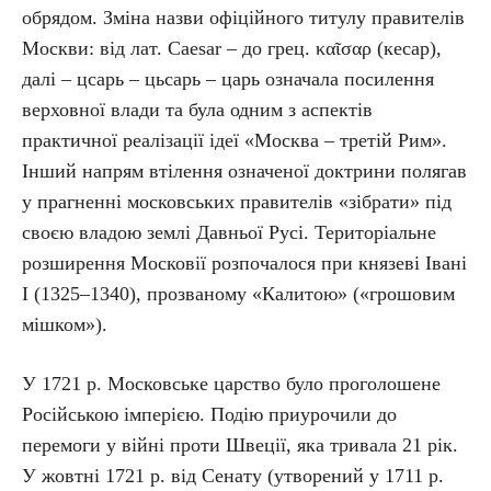
обрядом. Зміна назви офіційного титулу правителів
Москви: від лат. Caesar – до грец. καῖσαρ (кесар),
далі – цсарь – цьсарь – царь означала посилення
верховної влади та була одним з аспектів
практичної реалізації ідеї «Москва – третій Рим».
Інший напрям втілення означеної доктрини полягав
у прагненні московських правителів «зібрати» під
своєю владою землі Давньої Русі. Територіальне
розширення Московії розпочалося при князеві Івані
І (1325–1340), прозваному «Калитою» («грошовим
мішком»).
У 1721 р. Московське царство було проголошене
Російською імперією. Подію приурочили до
перемоги у війні проти Швеції, яка тривала 21 рік.
У жовтні 1721 р. від Сенату (утворений у 1711 р.