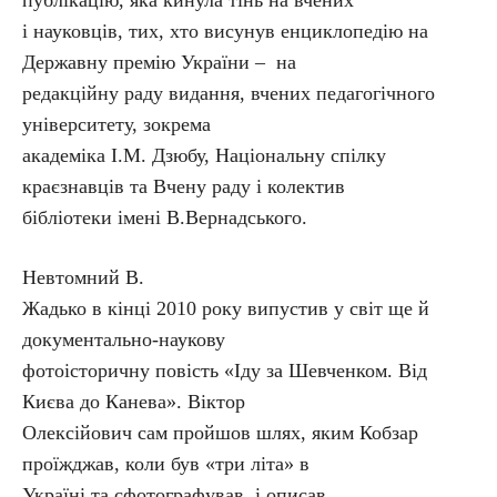
публікацію, яка кинула тінь на вчених
і науковців, тих, хто висунув енциклопедію на
Державну премію України – на
редакційну раду видання, вчених педагогічного
університету, зокрема
академіка І.М. Дзюбу, Національну спілку
краєзнавців та Вчену раду і колектив
бібліотеки імені В.Вернадського.
Невтомний В.
Жадько в кінці 2010 року випустив у світ ще й
документально-наукову
фотоісторичну повість «Іду за Шевченком. Від
Києва до Канева». Віктор
Олексійович сам пройшов шлях, яким Кобзар
проїжджав, коли був «три літа» в
Україні та сфотографував і описав