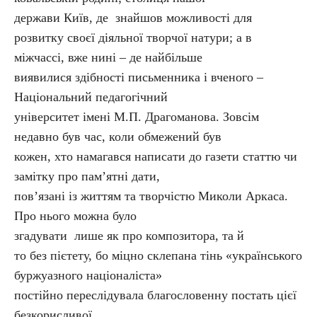
держави Київ, де знайшов можливості для
розвитку своєї діяльної творчої натури; а в
міжчассі, вже нині – де найбільше
виявилися здібності письменника і вченого –
Національний педагогічний
університет імені М.П. Драгоманова. Зовсім
недавно був час, коли обмежений був
кожен, хто намагався написати до газети статтю чи
замітку про пам’ятні дати,
пов’язані із життям та творчістю Миколи Аркаса.
Про нього можна було
згадувати лише як про композитора, та й
то без пієтету, бо міцно склепана тінь «українського
буржуазного націоналіста»
постійно переслідувала благословенну постать цієї
безкорисливої