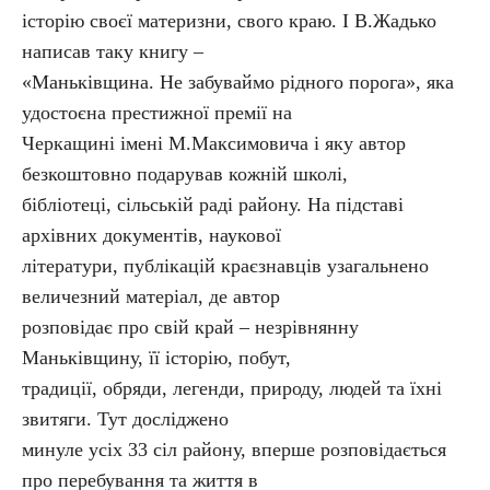
історію своєї материзни, свого краю. І В.Жадько
написав таку книгу –
«Маньківщина. Не забуваймо рідного порога», яка
удостоєна престижної премії на
Черкащині імені М.Максимовича і яку автор
безкоштовно подарував кожній школі,
бібліотеці, сільській раді району. На підставі
архівних документів, наукової
літератури, публікацій краєзнавців узагальнено
величезний матеріал, де автор
розповідає про свій край – незрівнянну
Маньківщину, її історію, побут,
традиції, обряди, легенди, природу, людей та їхні
звитяги. Тут досліджено
минуле усіх 33 сіл району, вперше розповідається
про перебування та життя в