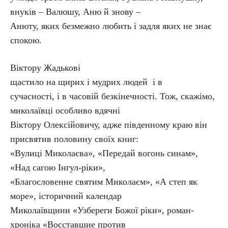
внуків – Валюшу, Аню й знову –
Анюту, яких безмежно любить і задля яких не знає
спокою.
Віктору Жадькові
щастило на щирих і мудрих людей і в
сучасності, і в часовій безкінечності. Тож, скажімо,
миколаївці особливо вдячні
Віктору Олексійовичу, адже південному краю він
присвятив половину своїх книг:
«Вулиці Миколаєва», «Передай вогонь синам»,
«Над сагою Інгул-ріки»,
«Благословенне святим Миколаєм», «А степ як
море», історичний календар
Миколаївщини «Узбереги Божої ріки», роман-
хроніка «Восставшие против