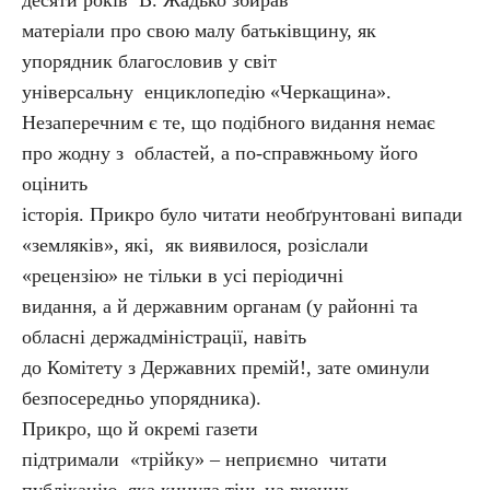
десяти років В. Жадько збирав
матеріали про свою малу батьківщину, як
упорядник благословив у світ
універсальну енциклопедію «Черкащина».
Незаперечним є те, що подібного видання немає
про жодну з областей, а по-справжньому його
оцінить
історія. Прикро було читати необґрунтовані випади
«земляків», які, як виявилося, розіслали
«рецензію» не тільки в усі періодичні
видання, а й державним органам (у районні та
обласні держадміністрації, навіть
до Комітету з Державних премій!, зате оминули
безпосередньо упорядника).
Прикро, що й окремі газети
підтримали «трійку» – неприємно читати