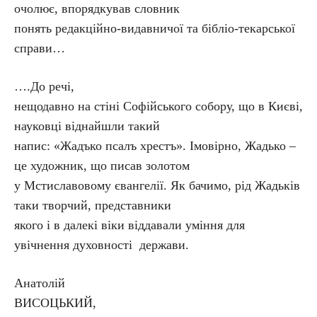
очолює, впорядкував словник
понять редакційно-видавничої та бібліо-текарської
справи…
….До речі,
нещодавно на стіні Софійського собору, що в Києві,
науковці віднайшли такий
напис: «Жадъко псалъ хрестъ». Імовірно, Жадько –
це художник, що писав золотом
у Мстиславовому євангелії. Як бачимо, рід Жадьків
таки творчий, представники
якого і в далекі віки віддавали уміння для
увічнення духовності держави.
Анатолій
ВИСОЦЬКИЙ,