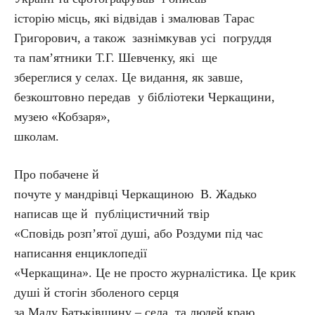
історію місць, які відвідав і змалював Тарас
Григорович, а також зазнімкував усі погруддя
та пам’ятники Т.Г. Шевченку, які ще
збереглися у селах. Це видання, як завше,
безкоштовно передав у бібліотеки Черкащини,
музею «Кобзаря»,
школам.
Про побачене й
почуте у мандрівці Черкащиною В. Жадько
написав ще й публіцистичний твір
«Сповідь розп’ятої душі, або Роздуми під час
написання енциклопедії
«Черкащина». Це не просто журналістика. Це крик
душі й стогін зболеного серця
за Малу Батьківщину – села та людей краю