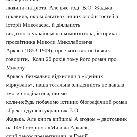
людини-патріота. Але вже тоді В.О. Жадька
цікавила, окрім багатьох інших особистостей з
історії Миколаєва, й діяльність
видатного українського композитора, історика і
просвітника Миколи Миколайовича
Аркаса (1853-1909), про якого він не боявся
говорити. Коли 20 років тому його роман про
Миколу
Аркаса безжально відхилили з «ідейних
міркувань», наша тотальна злиденність не давала
змоги сподіватися, що ми
коли-небудь побачимо істинно біографічний роман
«Грек із душею українця» В.О.
Жадька. Але книга вийшла! А згодом – двотомник
на 1450 сторінок «Микола Аркас»,
який також презентували у Греції.