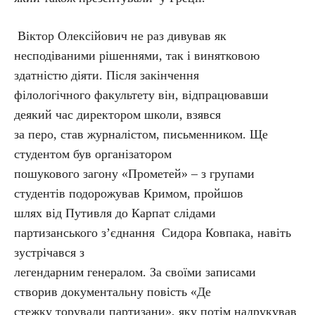
Віктор Олексійович не раз дивував як
несподіваними рішеннями, так і винятковою
здатністю діяти. Після закінчення
філологічного факультету він, відпрацювавши
деякий час директором школи, взявся
за перо, став журналістом, письменником. Ще
студентом був організатором
пошукового загону «Прометей» – з групами
студентів подорожував Кримом, пройшов
шлях від Путивля до Карпат слідами
партизанського з’єднання Сидора Ковпака, навіть
зустрічався з
легендарним генералом. За своїми записами
створив документальну повість «Де
стежку торували партизани», яку потім надрукував