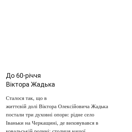
До 60-річчя
Віктора Жадька
Сталося так, що в
життєвій долі Віктора Олексійовича Жадька
постали три духовні опори: рідне село
Іваньки на Черкащині, де виховувався в
ковальській родині; столиця нашої