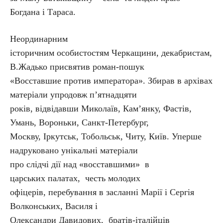
Богдана і Тараса.
Неординарним
історичним особистостям Черкащини, декабристам,
В.Жадько присвятив роман-пошук
«Восставшие против императора». Збирав в архівах
матеріали упродовж п’ятнадцяти
років, відвідавши Миколаїв, Кам’янку, Фастів,
Умань, Вороньки, Санкт-Петербург,
Москву, Іркутськ, Тобольськ, Читу, Київ. Уперше
надруковано унікальні матеріали
про слідчі дії над «восставшими» в
царських палатах, честь молодих
офіцерів, перебування в засланні Марії і Сергія
Волконських, Василя і
Олександри Давидових, братів-італійців