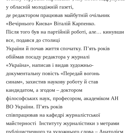
у обласній молодіжній газеті,
де редактором працював майбутній очільник
«Вечірнього Києва» Віталій Карпенко.
Після того був на партійній роботі, але… кинувши
все, подався до столиці
України й почав життя спочатку. П’ять років
обіймав посаду редактора у журналі
«Україна», написав і видав художньо-
документальну повість «Передай вогонь
синам», захистив наукову роботу й став
кандидатом, а згодом – доктором
філософських наук, професором, академіком АН
ВО України. П’ять років
співпрацював на кафедрі журналістської
майстерності Інституту журналістики з метрами
публіцистичного та художнього слова – Анатолієм