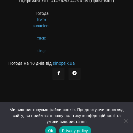
Підтримати УЛГ: 4149 6293 4476 4139 (ПриватБанк)
Погода
Київ
вологість:
тиск:
вітер:
Погода на 10 днів від
sinoptik.ua
Ми використовуємо файли cookie. Продовжуючи перегляд
сайту, ви приймаєте нашу політику конфіденційності та
Про газету
Правила користування сайтом
умови використання
Політика конфіденційності
Різне
Ok
Privacy policy
© Українська літературна газета. Заснована 2009 року