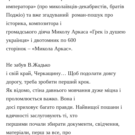
императора» (про миколаївців-декабристів, братів
Поджіо) та вже згадуваний роман-пошук про
історика, композитора і
громадського діяча Миколу Аркаса «Грек із душею
українця» і двотомник по 600
сторінок – «Микола Аркас».
Не забув В.Жадько
і свій край, Черкащину… Щоб подолати довгу
дорогу, треба зробити перший крок.
Як відомо, стіна давнього мовчання дуже міцна і
проломлюється важко. Вона і
досі приховує багато правди. Найвищої пошани і
вдячності заслуговують ті, хто
першими почали збирати документи, свідчення,
матеріали, перш за все, про