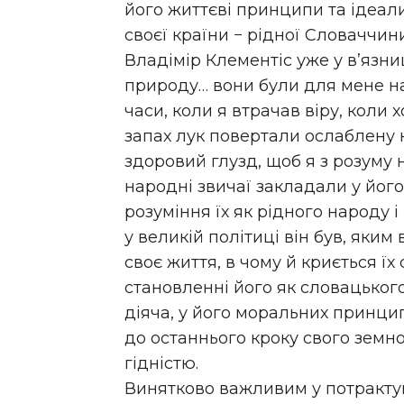
його життєві принципи та ідеал
своєї країни − рідної Словаччини
Владімір Клементіс уже у в’язниц
природу… вони були для мене на
часи, коли я втрачав віру, коли х
запах лук повертали ослаблену 
здоровий глузд, щоб я з розуму н
народні звичаї закладали у його
розуміння їх як рідного народу 
у великій політиці він був, яким
своє життя, в чому й криється їх 
становленні його як словацького
діяча, у його моральних принцип
до останнього кроку свого земн
гідністю.
Винятково важливим у потрактува