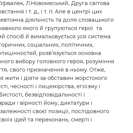
Й.Урвалек, Л.Новомеський, Друга світова
ання і т. д., і т. п. Але в центрі цих
невтомна діяльність та доля словацького
навколо якого й групуються герої та
ий спосіб й вимальовується уся система
торичних, соціальних, політичних,
 антицінностей, розв’язується основна
ного вибору головного героя, розуміння
ття, свого призначення в ньому. Отже,
я жити і діяти за обставин жорстокого
сті, чесності і лицемірства, егоїзму і
истості, безвідповідальності і
зради і вірності йому, диктатури і
залежності своєї позиції, послідовного
оїх ідей та переконань, смерті і