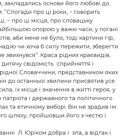
и, закладались основи його любові до
. ’’Спогади про ці роки, − говорить
і, − про ці місця, про словацьку
йбільшою опорою у важкі часи, у погані
отів, аби мене не було, тоді картини гір,
надію чи хоча б силу пережити, зберегти
е звихнувся’’. Краса рідних краєвидів,
 дитячу свідомість сприйняття і
і рідної Словаччини, представником яких
 він до останньої хвилини присвятив усе
сила, їх місце і значення в житті героя, у
 патріота і державного та політичного
ах та етичному виборі. Він не зрадив їм
ого шляху, пройшовши його з честю і
нні Л. Юріком добра і зла, а відтак і