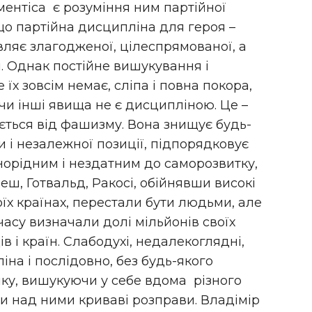
ентіса є розуміння ним партійної
що партійна дисципліна для героя –
вляє злагодженої, цілеспрямованої, а
. Однак постійне вишукування і
їх зовсім немає, сліпа і повна покора,
і чи інші явища не є дисципліною. Це –
яється від фашизму. Вона знищує будь-
и і незалежної позиції, підпорядковує
днорідним і нездатним до саморозвитку,
еш, Готвальд, Ракосі, обійнявши високі
оїх країнах, перестали бути людьми, але
асу визначали долі мільйонів своїх
ів і країн. Слабодухі, недалекоглядні,
на і послідовно, без будь-якого
ку, вишукуючи у себе вдома різного
ли над ними криваві розправи. Владімір