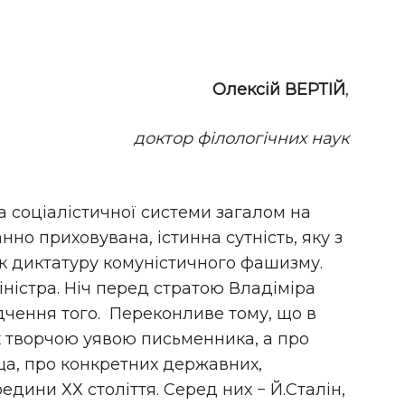
Олексій ВЕРТІЙ
,
доктор філологічних наук
а соціалістичної системи загалом на
нно приховувана, істинна сутність, яку з
к диктатуру комуністичного фашизму.
ністра. Ніч перед стратою Владіміра
дчення того. Переконливе тому, що в
х творчою уявою письменника, а про
ища, про конкретних державних,
редини ХХ століття. Серед них − Й.Сталін,