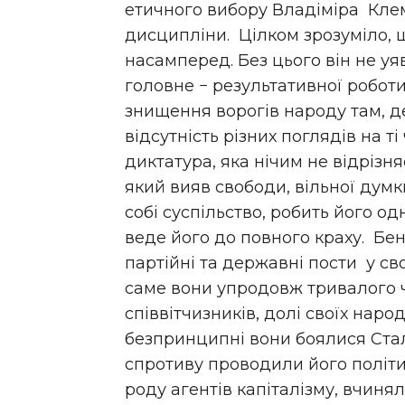
етичного вибору Владіміра Клем
дисципліни. Цілком зрозуміло, 
насамперед. Без цього він не уя
головне − результативної роботи
знищення ворогів народу там, де 
відсутність різних поглядів на т
диктатура, яка нічим не відрізн
який вияв свободи, вільної думк
собі суспільство, робить його о
веде його до повного краху. Бен
партійні та державні пости у св
саме вони упродовж тривалого ч
співвітчизників, долі своїх народ
безпринципні вони боялися Сталі
спротиву проводили його політи
роду агентів капіталізму, вчиня