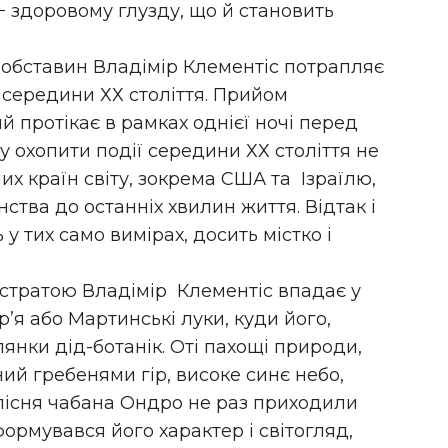
− здоровому глузду, що й становить
 обставин Владімір Клементіс потрапляє
 середини ХХ століття. Прийом
й протікає в рамках однієї ночі перед
 охопити події середини ХХ століття не
их країн світу, зокрема США та Ізраїлю,
ства до останніх хвилин життя. Відтак і
ть у тих само вимірах, досить містко і
 стратою Владімір Клементіс впадає у
ір’я або Мартинські луки, куди його,
янки дід-ботанік. Оті пахощі природи,
ий гребенями гір, високе синє небо,
пісня чабана Ондро не раз приходили
формувався його характер і світогляд,