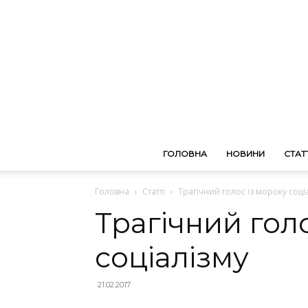
ГОЛОВНА
НОВИНИ
СТАТТ
Головна
Статті
Трагічний голос із мороку соці
Трагічний гол
соціалізму
21.02.2017