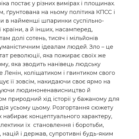
ка постає у різних вимірах і площинах.
м, ґрунтована на ньому політика КПСС і
ли в найменші шпаринки суспільно-
 країни, а й інших, насамперед,
ам долі сотень, тисяч і мільйонів
уманістичним ідеалам людей. Зло – це
тат революції, яка пожирає своїх же
зму, яка зводить нанівець людську
 ще Ленін, коліщатиком і гвинтиком свого
ує її зовсім, накидаючи своє ярмо на
джуючи людиноненависництво й
м природний хід історії у бажаному для
дія усьому цьому. Розгортання сюжету
х набирає концептуального характеру,
лектики їх становлення і боротьби,
, націй і держав, супротивні будь-яким