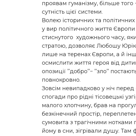
проявам гуманізму, більше того 
сутність цієї системи.
Волею історичних та політичних
у вир політичного життя Європи
стиснутого художнього часу, яки
стратою, дозволяє Любошу Юріку
лише на теренах Європи, а й інш
осмислити життя героя від дитин
опозиції ’’добро’’− ’’зло’’ постаю
повнокровно.
Зовсім невипадково у ніч перед
спогади про рідні тісовецькі узг
малого хлопчину, брав на прогул
безкінечний простір, переплетен
сумовита з трагічними нотками 
йому в сни, зігрівали душу. Там 