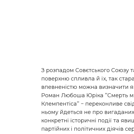
З розпадом Совєтського Союзу т
поверхню спливла й їх, так стара
впевненістю можна визначити я
Роман Любоша Юріка ’’Смерть мі
Клемпентіса’’ − переконливе сві
ньому йдеться не про вигадани
конкретні історичні події та яв
партійних і політичних діячів се