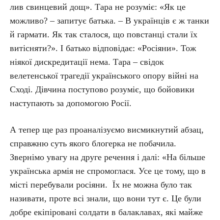
лив свинцевий дощ». Тара не розуміє: «Як це
можливо? – запитує батька. – В українців є ж танки
й гармати. Як так сталося, що повстанці стали їх
витісняти?». І батько відповідає: «Росіяни». Тож
ніякої дискредитації нема. Тара – свідок
велетенської трагедії українського опору війні на
Сході. Дівчина поступово розуміє, що бойовики
наступають за допомогою Росії.
А тепер ще раз проаналізуємо висмикнутий абзац,
справжню суть якого блогерка не побачила.
Звернімо увагу на друге речення і далі: «На більше
українська армія не спромоглася. Усе це тому, що в
місті перебували росіяни. Їх не можна було так
називати, проте всі знали, що вони тут є. Це були
добре екіпіровані солдати в балаклавах, які майже