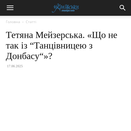
Головна
Статті
Тетяна Мейзерська. «Що не
так із “Танцівницею з
Донбасу“»?
17.06.2025