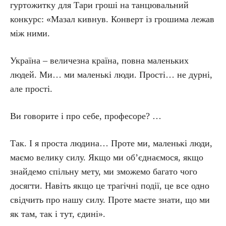
гуртожитку для Тари гроші на танцювальний
конкурс: «Мазал кивнув. Конверт із грошима лежав
між ними.
Україна – величезна країна, повна маленьких
людей. Ми… ми маленькі люди. Прості… не дурні,
але прості.
Ви говорите і про себе, професоре? …
Так. І я проста людина… Проте ми, маленькі люди,
маємо велику силу. Якщо ми об’єд­нає­мося, якщо
знайдемо спільну мету, ми зможемо багато чого
досягти. Навіть якщо це трагічні події, це все одно
свідчить про нашу силу. Проте маєте знати, що ми
як там, так і тут, єдині».