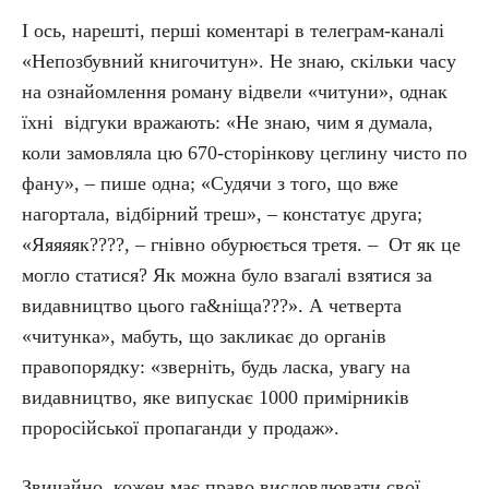
І ось, нарешті, перші коментарі в телеграм-каналі
«Непозбувний книгочитун». Не знаю, скільки часу
на ознайомлення роману відвели «читуни», однак
їхні відгуки вражають: «Не знаю, чим я думала,
коли замовляла цю 670-сторінкову цеглину чисто по
фану», – пише одна; «Судячи з того, що вже
нагортала, відбірний треш», – констатує друга;
«Яяяяяк????, – гнівно обурюється третя. – От як це
могло статися? Як можна було взагалі взятися за
видавництво цього га&ніща???». А четверта
«читунка», мабуть, що закликає до органів
правопорядку: «зверніть, будь ласка, увагу на
видавництво, яке випускає 1000 примірників
проросійської пропаганди у продаж».
Звичайно, кожен має право висловлювати свої