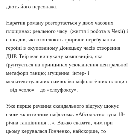
діють його персонажі.
Наратив роману розгортається у двох часових
площинах: реального часу (життя і робота в Чехії) і
спогадів, які охоплюють трирічне перебування
героїні в окупованому Донецьку часів створення
ДНР. Твір має вишукану композицію, яка
ґрунтується на принципах ускладнення центральної
метафори танцю; згущення інтер- і
медіатекстуальних символіко-міфологічних площин
– від «соло» – до «слоуфоксу».
Уже перше речення скандального відгуку шокує
своїм «критичним пафосом»: «Абсолютно тупа 18-
річна танцівниця…». Важко сказати, чим при
цьому керувалася Гонченко, найскорше, то