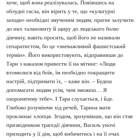
хоче, щоб вона реалізувалась. Повівшись на
облудні гасла, він вірить у те, що «культурні
заходи» необхідні змученим людям, прагне залучити
до них талановиту й щиру до людського болю
дівчину, навіть просить, щоб його не називали
сепаратистом, бо це «зневажливий фашистський
термін». Його використовують, відправивши до
Тари з наказом привести її на мітинг: «Люди
втомилися від боїв, їм необхідно покращити
настрій, підтримати їх, – каже він. – Будеш
допомагати людям усім, чим зможеш… Я
охоронятиму тебе». І Тара слухається, і йде.
Глибоко розуміючи хід речей, Тарина мати
проклинає хлопця. Згодом, зрозумівши, що він став
призвідником трагедії дівчини, Василь уночі
приходить у її дім, щоб вибачитись і на її очах