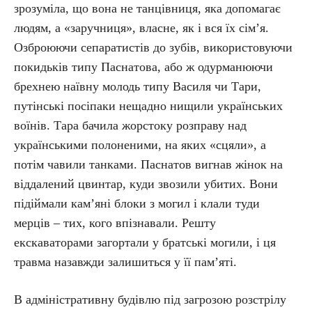
зрозуміла, що вона не танцівниця, яка допомагає
людям, а «заручниця», власне, як і вся їх сім’я.
Озброюючи сепаратистів до зубів, використовуючи
покидьків типу Паснатова, або ж одурманюючи
брехнею наївну молодь типу Василя чи Тари,
путінські посіпаки нещадно нищили українських
воїнів. Тара бачила жорстоку розправу над
українськими полоненими, на яких «сцяли», а
потім чавили танками. Паснатов вигнав жінок на
віддалений цвинтар, куди звозили убитих. Вони
підіймали кам’яні блоки з могил і клали туди
мерців – тих, кого впізнавали. Решту
екскаваторами загортали у братські могили, і ця
травма назавжди залишиться у її пам’яті.
В адміністративну будівлю під загрозою розстрілу