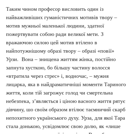
Таким чином професор висловить один із
найважливіших гуманістичних мотивів твору –
мотив мужньої маленької людини, здатної
пожертвувати собою ради великої мети. З
вражаючою силою цей мотив втілено в
найпотужнішому образі твору – образі «повії»
Урзи. Вона – знищена життям жінка, постійно
запнута хусткою, бо більшу частину волосся
«втратила через стрес» і, водночас, – мужня
лицарка, яка в найдраматичніші моменти Тариного
життя, коли тій загрожує голод чи смертельна
небезпека, з’являється і ціною васного життя рятує
дівчину, шо своїм образом втілює таємничий скарб
непохитного українського духу. Урза, для якої Тара
стала донькою, усвідомлює свою долю, як «лише