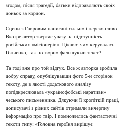
згодом, після трагедії, батьки відправляють своїх
доньок за кордон.
Сцени з Гавровим написані сильно і переконливо.
Вкотре автор звертає увазу на підступність
російських «місіонерів». Цікаво: чим керувалась
Гонченко, так потворно фальшуючи текст?
Та годі вже про той відгук. Все ж авторка зробила
добру справу, опублікувавши фото 5-и сторінок
тексту, де в якості додаткового аналізу
попідкреслювала «українофобські наративи»
чеського письменника. Дякуючи її кропіткій праці,
дописувачі з різних сайтів отримали вичерпну
інформацію про твір. І помножились фантастичні
тексти типу: «Головна героїня вирішує