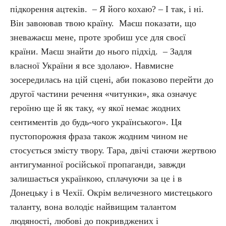
підкорення ацтеків. – Я його кохаю? – І так, і ні.
Він завоював твою країну. Маєш показати, що
зневажаєш мене, проте зробиш усе для своєї
країни. Маєш знайти до нього підхід. – Задля
власної України я все здолаю». Навмисне
зосередилась на цій сцені, аби показово перейти до
другої частини речення «читунки», яка означує
героїню ще й як таку, «у якої немає жодних
сентиментів до будь-чого українського». Ця
пустопорожня фраза також жодним чином не
стосується змісту твору. Тара, двічі стаючи жертвою
антигуманної російської пропаганди, завжди
залишається українкою, сплачуючи за це і в
Донецьку і в Чехії. Окрім величезного мистецького
таланту, вона володіє найвищим талантом
людяності, любові до покривджених і