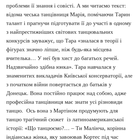
проблеми її знання і совісті. А ми читаємо текст:
відома чеська танцівниця Марія, помічаючи Тарин
талант і прагнучи підготувати її до участі в одному
з найпрестижніших світових танцювальних
конкурсів зауважує, що Тара «зналася в теорії і
фігурах значно ліпше, ніж будь-яка місцева
вчителька… У неї був хист до багатьох речей.
Надзвичайно здібна юнка». Тара навчалася у
знаменитих викладачів Київської консерваторії, але
з початком війни повертається до батьків у
Донецьк. Вона постійно працює над собою, адже
професійна танцівниця має знати усі різновиди
танцю. Ось вона з Мартіном продумують для
танцю трагічний сюжет із латиноамериканської
історії: «Що танцюємо?… – Ти Малінча, корінна
індіанська жінка, яку завоював Кортес під час