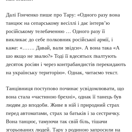
Далі Гонченко пише про Тару: «Одного разу вона
танцює на сепарському весіллі і дає інтерв’ю
російському телебаченню … Одного разу її
викликає до себе полковник російської армії, і
каже: «……. Давай, вали звідси». А вона така «А
шо якщо не звалю?» Тоді її вдесятьох ґвалтують
десяток росіян і через контрабандистів перекидають
на українську територію». Однак, читаємо текст.
Танцівниця поступово починає усвідомлювати, що
вона стала «частиною брехні», однак її танець був
людям до вподоби. Живе в ній і природний страх
перед автоматами, страх за батьків і за сестричку.
Вона танцює, тамуючи так свій біль, тішачи
згорьованих людей. Тару з родиною запросили на