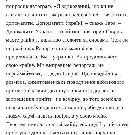
попросив автограф. «Я здивований, що ви не
втекли ще до того, як розпочалися бої». – «я хотіла
допомагати. Допомагати Україні, – скаже Тара. –
Допомагати Україні, – серйозно повторив Гавров, –
маєте рацію… важливо стежити за словами. Тож ви
не росіянка. Репортери не мали б вас так
представляти. Ви – українка. Ви представляєте
свою країну. Ми виправимо репортаж, не
переймайтеся», – додав Гавров. Ця обнадійлива
розмова, джентльменське поводження військового
приємно вразили дівчину і вона погодилася на
запрошення прийти на вечірку, до того ж мріяла
переконати їх відкрити летовище, аби доставляти
людям харчі, навіть повірила у свою місію.
Перспективною у світлі майбутніх подій у цій сцені
проступає деталь ґвалтування жінок поруч на