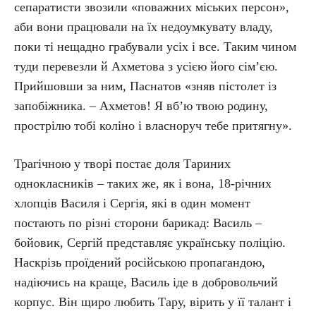
сепаратисти звозили «поважних міських персон»,
аби вони працювали на їх недоумкувату владу,
поки ті нещадно грабували усіх і все. Таким чином
туди перевезли й Ахметова з усією його сім’єю.
Прийшовши за ним, Паснатов «зняв пістолет із
запобіжника. – Ахметов! Я вб’ю твою родину,
прострілю тобі коліно і власноруч тебе притягну».
Трагічною у творі постає доля Тариних
однокласників – таких же, як і вона, 18-річних
хлопців Василя і Сергія, які в один момент
постають по різні сторони барикад: Василь –
бойовик, Сергій представляє українську поліцію.
Наскрізь проїдений російською пропагандою,
надіючись на краще, Василь іде в добровольчий
корпус. Він щиро любить Тару, вірить у її талант і