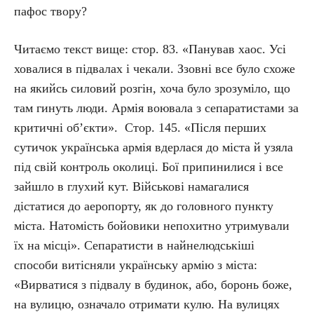
пафос твору?
Читаємо текст вище: стор. 83. «Панував хаос. Усі
ховалися в підвалах і чекали. Ззовні все було схоже
на якийсь силовий розгін, хоча було зрозуміло, що
там гинуть люди. Армія воювала з сепаратистами за
критичні об’єкти». Стор. 145. «Після перших
сутичок українська армія вдерлася до міста й узяла
під свій контроль околиці. Бої припинилися і все
зайшло в глухий кут. Військові намагалися
дістатися до аеропорту, як до головного пункту
міста. Натомість бойовики непохитно утримували
їх на місці». Сепаратисти в найнелюдськіші
способи витісняли українську армію з міста:
«Вирватися з підвалу в будинок, або, боронь боже,
на вулицю, означало отримати кулю. На вулицях