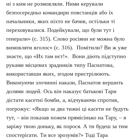
ні з ким не розмовляли. Ними керували
безпосередньо командири повстанців або їх
начальники, яких ніхто не бачив, остільки ті
переховувалися. Подейкували, що були тут і
генерали» (с. 315). Слово росіяни не можна було
вимовляти вголос» (с. 316). Помітили? Ви ж уже
знаєте, що «Их там нєт!». Вони діють підступно
руками місцевих зрадників типу Паснатова,
використавши яких, згодом пристрілюють.
Виконуючи злочинні накази, Паснатов вершить
долями людей. Ось він наказує батькові Тари
дістати касетні бомби, а, відчуваючи спротив,
погрожує: «Якщо за два тижні ці касети не будуть
тут, – він показав ножем прямісінько на Тару, – я
заріжу твою доньку, як порося. А ти будеш за тим
спостерігати. Ти все зрозумів?» Тоді Тара