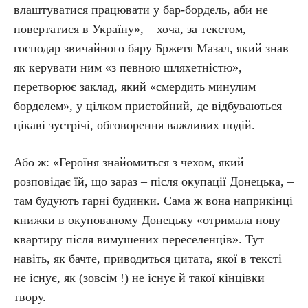
влаштуватися працювати у бар-бордель, аби не
повертатися в Україну», – хоча, за текстом,
господар звичайного бару Бржетя Мазал, який знав
як керувати ним «з певною шляхетністю»,
перетворює заклад, який «смердить минулим
борделем», у цілком пристойний, де відбуваються
цікаві зустрічі, обговорення важливих подій.
Або ж: «Героїня знайомиться з чехом, який
розповідає їй, що зараз – після окупації Донецька, –
там будують гарні будинки. Сама ж вона наприкінці
книжки в окупованому Донецьку «отримала нову
квартиру після вимушених переселенців». Тут
навіть, як бачте, приводиться цитата, якої в тексті
не існує, як (зовсім !) не існує й такої кінцівки
твору.