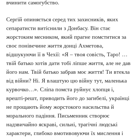
вчинити самогубство.
Сергій опиняється серед тих захисників, яких
сепаратисти витіснили з Донбасу. Він стає
жорстоким месником, який прагне помститися за
своє понівечине життя донці Ахметова,
відшукуючи її в Чехії: «Я – твоя совість, Таро! …
твій батько хотів дати тобі ліпше життя, але не дав
його нам. Твій батько забрав моє життя! Ти втекла
від війни? Ні. Я влаштую цю війну тут, маленька
курвочко…». Сліпа помста руйнує хлопця і,
врешті-решт, приводить його до загибелі, українці
не прощають йому жорстокого насильства й
морального падіння. Письменник створює
надзвичайно яскраві, сильні, трагічні людські
характери, глибоко вмотивовуючи їх мислення і