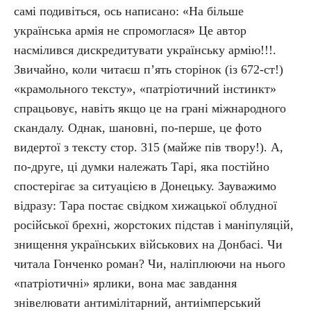
самі подивіться, ось написано: «На більше
українська армія не спромоглася» Це автор
насмілився дискредитувати українську армію!!!.
Звичайно, коли читаєш п’ять сторінок (із 672-ст!)
«крамольного тексту», «патріотичний інстинкт»
спрацьовує, навіть якщо це на грані міжнародного
скандалу. Однак, шановні, по-перше, це фото
видертої з тексту стор. 315 (майже пів твору!). А,
по-друге, ці думки належать Тарі, яка постійно
спостерігає за ситуацією в Донецьку. Зауважимо
відразу: Тара постає свідком хижацької облудної
російської брехні, жорстоких підстав і маніпуляцій,
знищення українських військових на Донбасі. Чи
читала Гонченко роман? Чи, наліплюючи на нього
«патріотичні» ярлики, вона має завдання
знівелювати антимілітарний, антиімперський