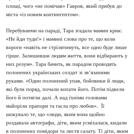
площі, чого «не помічав» Гавров, який прибув до
міста «із новим контингентом».
Перебуваючи на параді, Тара згадала мамин крик:
«Не йди туди!» і мамині слова про те, що коли
вороги «навіть не стрілятимуть, все одно буде лише
гірше. Залишивши людям життя, вони відбирають у
них розум». Тара бачить, як парадом проводять
полонених українських солдат зі зв’язаними
руками. «Один полонений упав, бойовики й люди,
які були поряд, почали копати його. Потім підвели
його й потягли далі. А над їхніми головами
майоріли прапори та гасла про любов». Її
шокувало те, що «люди, яким вона щойно
роздавала автографи, діти, яким усміхалася, кидали
в полонених помідори та листя салату. Ті діти, яким