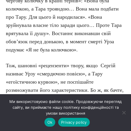
чергову колючку в країні тернів»: «Вона була
колючкою, а Тара трояндою… Вона мала подбати
про Тару. Для цього й народилася». «Вона
зруйнувала власне тіло заради цього… Проте Тара
врятувала її душу». Востаннє виконавши свій
обов’язок перед донькою, в момент смерті Урза
подумає «Я не була колючкою».
Тож, шановні «рецензенти» твору, якщо Сергій
називає Урзу «смердючою повією», а Тару
«егоїстичною курвою», не поспішайте
розмножувати його характеристики. Бо ж, як бачте,
усе зовсім НЕ так! А те, що Тарина бабуся
Ми використовуємо файли cookie. Продовжуючи перегляд
напророчила їй іти туди, «де пахне книжками»,
сайту, ви приймаєте нашу політику конфіденційності та
умови використання
зовсім не значить, що їх треба лише нюхати…
Ok
Privacy policy
Пишучи рецензію, звернула увагу, найперш, на ті