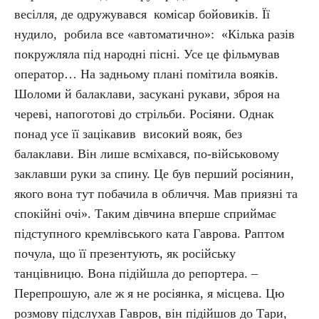
весілля, де одружувався комісар бойовиків. Її
нудило, робила все «автоматично»: «Кілька разів
покружляла під народні пісні. Усе це фільмував
оператор… На задньому плані помітила вояків.
Шоломи й балаклави, засукані рукави, зброя на
череві, напоготові до стрільби. Росіяни. Однак
понад усе її зацікавив високий вояк, без
балаклави. Він лише всміхався, по-військовому
заклавши руки за спину. Це був перший росіянин,
якого вона тут побачила в обличчя. Мав приязні та
спокійні очі». Таким дівчина вперше сприймає
підступного кремлівського ката Гаврова. Раптом
почула, що її презентують, як російську
танцівницю. Вона підійшла до репортера. –
Перепрошую, але ж я не росіянка, я місцева. Цю
розмову підслухав Гавров, він підійшов до Тари,