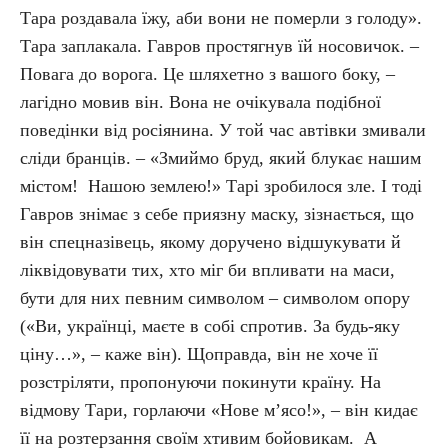
Тара роздавала їжу, аби вони не померли з голоду».
Тара заплакала. Гавров простягнув їй носовичок. –
Повага до ворога. Це шляхетно з вашого боку, –
лагідно мовив він. Вона не очікувала подібної
поведінки від росіянина. У той час автівки змивали
сліди бранців. – «Змиймо бруд, який блукає нашим
містом! Нашою землею!» Тарі зробилося зле. І тоді
Гавров знімає з себе приязну маску, зізнається, що
він спецназівець, якому доручено відшукувати й
ліквідовувати тих, хто міг би впливати на маси,
бути для них певним символом – символом опору
(«Ви, українці, маєте в собі спротив. За будь-яку
ціну…», – каже він). Щоправда, він не хоче її
розстріляти, пропонуючи покинути країну. На
відмову Тари, горлаючи «Нове м’ясо!», – він кидає
її на розтерзання своїм хтивим бойовикам. А