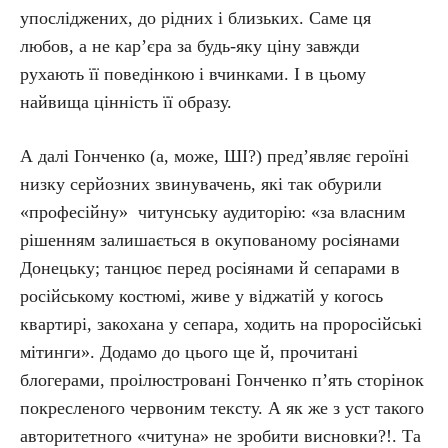
упосліджених, до рідних і близьких. Саме ця
любов, а не кар’єра за будь-яку ціну завжди
рухають її поведінкою і вчинками. І в цьому
найвища цінність її образу.
А далі Гонченко (а, може, ШІ?) пред’являє героїні
низку серйозних звинувачень, які так обурили
«професійну» читунську аудиторію: «за власним
рішенням залишається в окупованому росіянами
Донецьку; танцює перед росіянами й сепарами в
російському костюмі, живе у віджатій у когось
квартирі, закохана у сепара, ходить на проросійські
мітинги». Додамо до цього ще й, прочитані
блогерами, проілюстровані Гонченко п’ять сторінок
покресленого червоним тексту. А як же з уст такого
авторитетного «читуна» не зробити висновки?!. Та