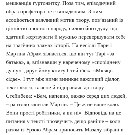
мешканців гуртожитку. Поза тим, епізодичний
образ професора не є випадковим. З ним
асоціюється важливий мотив твору, пов’я­за­ний із
цінністю простого народу, силою його духу, що
здатний жертвувати й мужньо перевершувати себе
на трагічних зламах історії. На весіллі Тари і
Мартіна Абрам зізнається, що він тут Тарі «за
батька», а, впізнавши у нареченому «споріднену
душу», дарує йому книгу Стейнбека «Місяць
сідає». І тут між ними виникає важливий діалог,
текст якого, власне й відправляє до твору
Стейнбека: «Вам, напевно, важко серед цих людей,
– раптово запитав Мартін. – Це ж не ваше коло.
Вони прості робітники, а ви ні». Відповідь на це
питання у тексті прозвучить дещо раніше – коли
разом із Урзою Абрам приносить Мазалу зібрані в