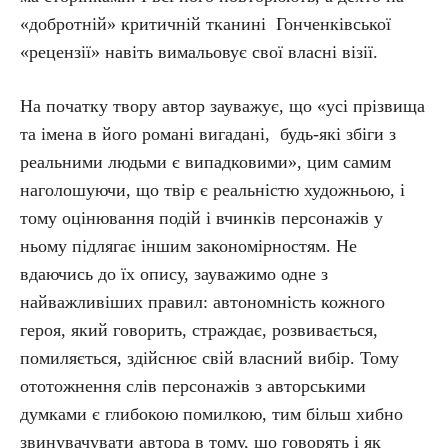
«добротній» критичній тканині Гонченківської
«рецензії» навіть вимальовує свої власні візії.
На початку твору автор зауважує, що «усі прізвища
та імена в його романі вигадані, будь-які збіги з
реальними людьми є випадковими», цим самим
наголошуючи, що твір є реальністю художньою, і
тому оцінювання подій і вчинків персонажів у
ньому підлягає іншим закономірностям. Не
вдаючись до їх опису, зауважимо одне з
найважливіших правил: автономність кожного
героя, який говорить, страждає, розвивається,
помиляється, здійснює свій власний вибір. Тому
ототожнення слів персонажів з авторськими
думками є глибокою помилкою, тим більш хибно
звинувачувати автора в тому, що говорять і як