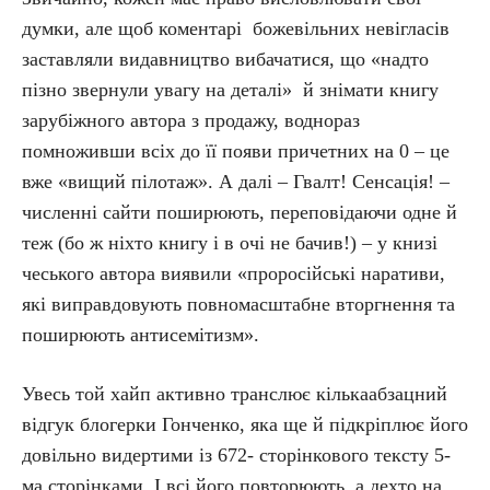
думки, але щоб коментарі божевільних невігласів
заставляли видавництво вибачатися, що «надто
пізно звернули увагу на деталі» й знімати книгу
зарубіжного автора з продажу, воднораз
помноживши всіх до її появи причетних на 0 – це
вже «вищий пілотаж». А далі – Гвалт! Сенсація! –
численні сайти поширюють, переповідаючи одне й
теж (бо ж ніхто книгу і в очі не бачив!) – у книзі
чеського автора виявили «проросійські наративи,
які виправдовують повномасштабне вторгнення та
поширюють антисемітизм».
Увесь той хайп активно транслює кількаабзацний
відгук блогерки Гонченко, яка ще й підкріплює його
довільно видертими із 672- сторінкового тексту 5-
ма сторінками. І всі його повторюють, а дехто на