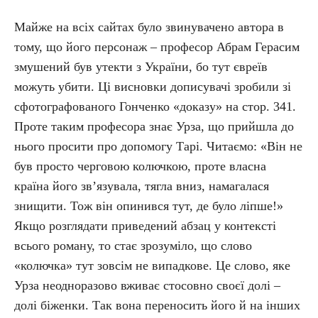
Майже на всіх сайтах було звинувачено автора в
тому, що його персонаж – професор Абрам Герасим
змушений був утекти з України, бо тут євреїв
можуть убити. Ці висновки дописувачі зробили зі
сфотографованого Гонченко «доказу» на стор. 341.
Проте таким професора знає Урза, що прийшла до
нього просити про допомогу Тарі. Читаємо: «Він не
був просто черговою колючкою, проте власна
країна його зв’язувала, тягла вниз, намагалася
знищити. Тож він опинився тут, де було ліпше!»
Якщо розглядати приведений абзац у контексті
всього роману, то стає зрозуміло, що слово
«колючка» тут зовсім не випадкове. Це слово, яке
Урза неодноразово вживає стосовно своєї долі –
долі біженки. Так вона переносить його й на інших