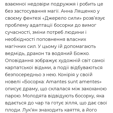
взаємної недовіри подружжя і робить це
без застосування магії. Анна Лященко у
своєму фентезі «Джерело сили» розв’язує
проблему адаптації босорки до вимог
сучасності, зміни потреб людини і
необхідності поповнення власних
магічних сил. У цьому їй допомагають
ведмідь, дракон та водяний Божко.
Оповідання зображує художній світ самої
карпатської відьми, а події відбуваються
безпосередньо з нею. Конірія у своїй
новелі «Босорка: Аmantes sunt amentes»
описує драму, що склалася між закоханою
парою. Молодята відвідують босорку, яка
вдається до чар та готує зілля, що дає свої
плоди. Лук’ян знаходить каяття, а його