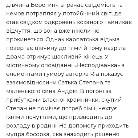
дівчина Берегиня втрачає свідомість та
немов потрапляє у потойбічний світ, де
стає свідком одкровень коханого і виникає
відчуття, що вона вже ніколи не
прокинеться. Однак карпатська відьма
повертає дівчину до тями й тому назріла
драма отримує щасливий кінець. У
містичному оповіданні «Несподіванка» з
елементами гумору авторка Rіа показує
взаємовідносини батька Степана та
маленького сина Андрія. В погоні за
прибутками власної крамнички, скупий
Степан не помічає потреб сім’ї, нехтує
їхніми почуттями, що призводить до
розладу в родині. На допомогу приходить
мудра босорка, яка знаходить рішення