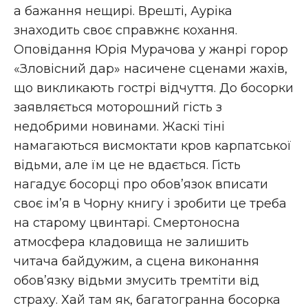
а бажання нещирі. Врешті, Ауріка
знаходить своє справжнє кохання.
Оповідання Юрія Мурачова у жанрі горор
«Зловісний дар» насичене сценами жахів,
що викликають гострі відчуття. До босорки
заявляється моторошний гість з
недобрими новинами. Жаскі тіні
намагаються висмоктати кров карпатської
відьми, але їм це не вдається. Гість
нагадує босорці про обов’язок вписати
своє ім’я в Чорну книгу і зробити це треба
на старому цвинтарі. Смертоносна
атмосфера кладовища не залишить
читача байдужим, а сцена виконання
обов’язку відьми змусить тремтіти від
страху. Хай там як, багатогранна босорка