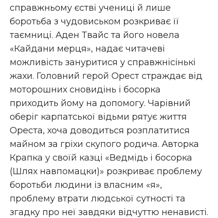
справжньому єстві учениці й лише
боротьба з чудовиськом розкриває її
таємниці. Аден Твайс та його новела
«Кайдани мерця», надає читачеві
можливість зануритися у справжнісінькі
жахи. Головний герой Орест страждає від
моторошних сновидінь і босорка
приходить йому на допомогу. Чарівний
оберіг карпатської відьми рятує життя
Ореста, хоча доводиться розплатитися
майном за гріхи скупого родича. Авторка
Крапка у своїй казці «Ведмідь і босорка
(Шлях навпомацки)» розкриває проблему
боротьби людини із власним «я»,
проблему втрати людської сутності та
згадку про неї завдяки відчуттю ненависті.