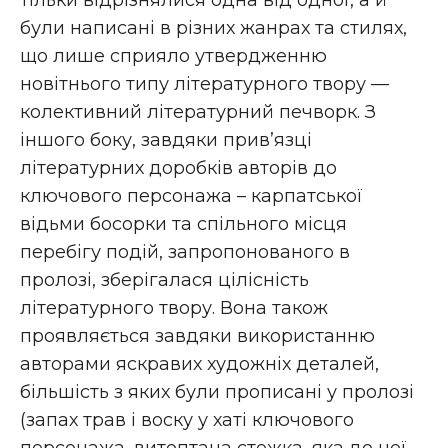
тільки відрізнялися одна від одної, а й
були написані в різних жанрах та стилях,
що лише сприяло утвердженню
новітнього типу літературного твору —
колективний літературний печворк. З
іншого боку, завдяки прив’язці
літературних доробків авторів до
ключового персонажа – карпатської
відьми босорки та спільного місця
перебігу подій, запропонованого в
пролозі, зберігалася цілісність
літературного твору. Вона також
проявляється завдяки використанню
авторами яскравих художніх деталей,
більшість з яких були прописані у пролозі
(запах трав і воску у хаті ключового