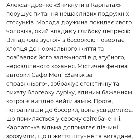
Александренко «Зникнути в Карпатах»
порушує питання нещасливих подружніх
стосунків. Молода дружина покидає свого
чоловіка, який впадає у глибоку депресію.
Випадкова зустріч з босоркою повертає
хлопця до нормального життя та
позбавляє його залежності від згубного,
нерозділеного кохання. Містичне фентезі
авторки Сафо Мелі «Заміж за
справжнього», зображує егоїстичну та
пихату блогерку Ауріку, єдиним бажанням
котрої є вигідно вийти заміж. Проте,
потрапивши до босорки, вона усвідомлює,
що помиляється у своєму світобаченні.
Карпатська відьма допомагає дівчині
зрозуміти, що її життя штучне та вигадане,