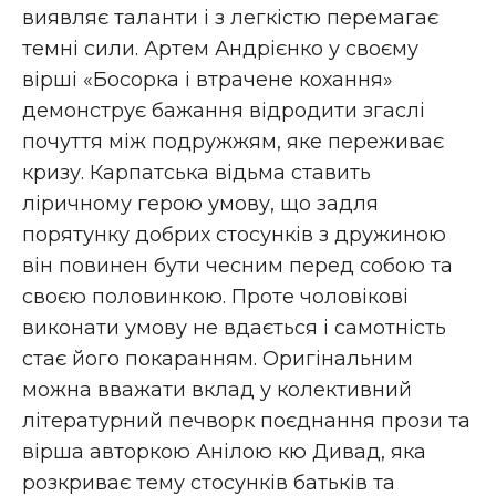
виявляє таланти і з легкістю перемагає
темні сили. Артем Андрієнко у своєму
вірші «Босорка і втрачене кохання»
демонструє бажання відродити згаслі
почуття між подружжям, яке переживає
кризу. Карпатська відьма ставить
ліричному герою умову, що задля
порятунку добрих стосунків з дружиною
він повинен бути чесним перед собою та
своєю половинкою. Проте чоловікові
виконати умову не вдається і самотність
стає його покаранням. Оригінальним
можна вважати вклад у колективний
літературний печворк поєднання прози та
вірша авторкою Анілою кю Дивад, яка
розкриває тему стосунків батьків та