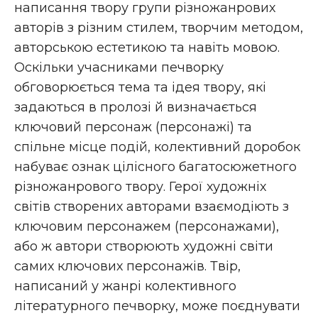
написання твору групи різножанрових
авторів з різним стилем, творчим методом,
авторською естетикою та навіть мовою.
Оскільки учасниками печворку
обговорюється тема та ідея твору, які
задаються в пролозі й визначається
ключовий персонаж (персонажі) та
спільне місце подій, колективний доробок
набуває ознак цілісного багатосюжетного
різножанрового твору. Герої художніх
світів створених авторами взаємодіють з
ключовим персонажем (персонажами),
або ж автори створюють художні світи
самих ключових персонажів. Твір,
написаний у жанрі колективного
літературного печворку, може поєднувати