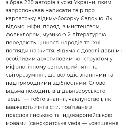
зібрав 228 авторів з усієї України, яким
запропонував написати твір про
карпатську відьму-босорку Євдокію. Як
відомо, міфи, поряд із мистецтвом,
фольклором, музикою й літературою
передають цінності народів та їхні
погляди на життя. Відьма є доволі давнім і
особливим архетиповим конструктом у
міфологічному світосприйнятті та
світорозумінні, що володіє знаннями та
надприродними здібностями. Слово
відьма походить від давньоруського
“ведь” — тобто знання, чаклунство і, як
вважають лінгвісти, пов’язане з
праслов’янською та індоєвропейською
мовами (санскритське veda — «священне