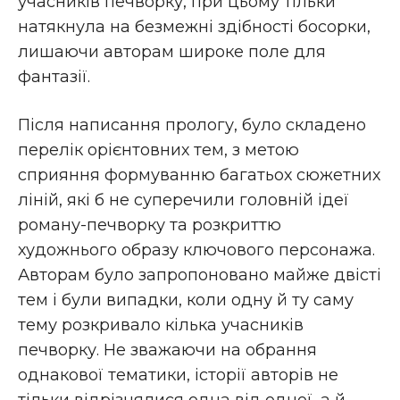
учасників печворку, при цьому тільки
натякнула на безмежні здібності босорки,
лишаючи авторам широке поле для
фантазії.
Після написання прологу, було складено
перелік орієнтовних тем, з метою
сприяння формуванню багатьох сюжетних
ліній, які б не суперечили головній ідеї
роману-печворку та розкриттю
художнього образу ключового персонажа.
Авторам було запропоновано майже двісті
тем і були випадки, коли одну й ту саму
тему розкривало кілька учасників
печворку. Не зважаючи на обрання
однакової тематики, історії авторів не