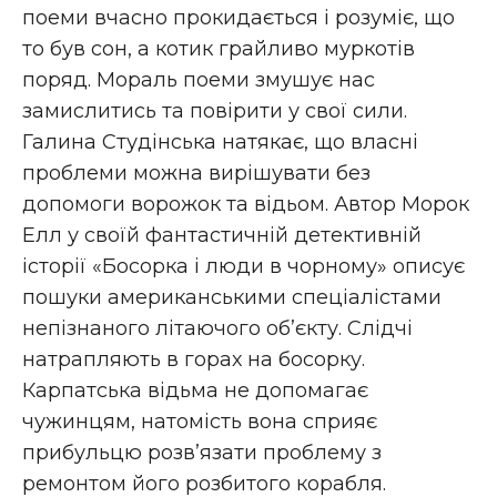
поеми вчасно прокидається і розуміє, що
то був сон, а котик грайливо муркотів
поряд. Мораль поеми змушує нас
замислитись та повірити у свої сили.
Галина Студінська натякає, що власні
проблеми можна вирішувати без
допомоги ворожок та відьом. Автор Морок
Елл у своїй фантастичній детективній
історії «Босорка і люди в чорному» описує
пошуки американськими спеціалістами
непізнаного літаючого об’єкту. Слідчі
натрапляють в горах на босорку.
Карпатська відьма не допомагає
чужинцям, натомість вона сприяє
прибульцю розв’язати проблему з
ремонтом його розбитого корабля.