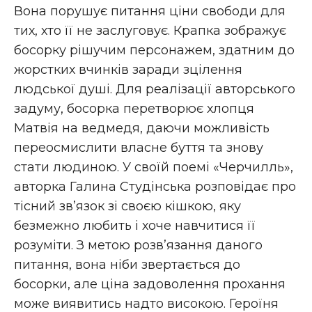
Вона порушує питання ціни свободи для
тих, хто її не заслуговує. Крапка зображує
босорку рішучим персонажем, здатним до
жорстких вчинків заради зцілення
людської душі. Для реалізації авторського
задуму, босорка перетворює хлопця
Матвія на ведмедя, даючи можливість
переосмислити власне буття та знову
стати людиною. У своїй поемі «Черчилль»,
авторка Галина Студінська розповідає про
тісний зв’язок зі своєю кішкою, яку
безмежно любить і хоче навчитися її
розуміти. З метою розв’язання даного
питання, вона ніби звертається до
босорки, але ціна задоволення прохання
може виявитись надто високою. Героїня