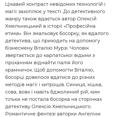
Цікавий контраст невідомих технологій і
магії захоплює у тексті. До детективного
жанру також вдається автор Олексій
Хмельницький в історії «Професійна
етика». Він змальовує босорку, як вдалого
детектива, що приходить на допомогу
бізнесмену Віталію Мурзі. Чоловік
звертається до карпатської відьми з
проханням віднайти палія його
крамничок. Щоб допомогти Віталію,
босорці довелося вдатися до різних
методів магії і хитрощів. Синиця, кішка,
сова, вовк і навіть бджолиний рій, ким
тільки не постала босорка на сторінках
детективу Олексія Хмельницького.
Романтичне фентезі авторки Ангеліни