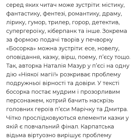
серед яких читач може зустріти: містику,
фантастику, фентезі, романтику, драму,
лірику, гумор, трилер, горор, детектив,
супергероїку, кіберпанк та інше. Зокрема
за формою подачі творів у печворку
«Босорка» можна зустріти: есе, новелу,
оповідання, казку, вірш, поему, п’єсу тощо.
Так, авторка Наталія Мазур у п’єсі на одну
дію «Ніякої магії!» розкриває проблему
подружньої вірності та довіри. У тексті
босорка постає мудрим і прозорливим
персонажем, котрий бачить наскрізь
головних героїв п’єси Марічку та Дмитра.
Чітко прослідковуються елементи казки у
якій є повчальний фінал. Карпатська
відьма віртуозно вирішує проблему