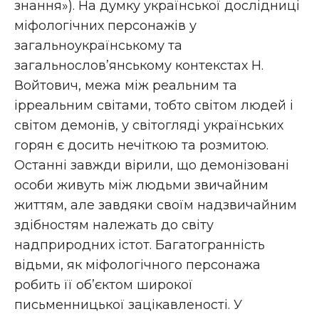
знання»). На думку української дослідниці
міфологічних персонажів у
загальноукраїнському та
загальнослов’янському контекстах Н.
Войтович, межа між реальним та
ірреальним світами, тобто світом людей і
світом демонів, у світогляді українських
горян є досить нечіткою та розмитою.
Останні завжди вірили, що демонізовані
особи живуть між людьми звичайним
життям, але завдяки своїм надзвичайним
здібностям належать до світу
надприродних істот. Багатогранність
відьми, як міфологічного персонажа
робить її об’єктом широкої
письменницької зацікавленості. У