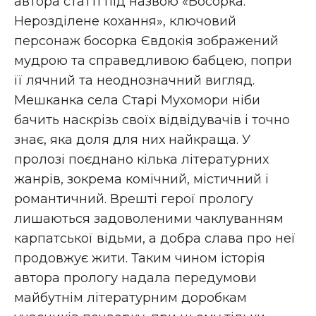
автора статті під назвою «Босорка.
Нерозділене кохання», ключовий
персонаж босорка Євдокія зображений
мудрою та справедливою бабцею, попри
її лячний та неоднозначний вигляд.
Мешканка села Старі Мухомори ніби
бачить наскрізь своїх відвідувачів і точно
знає, яка доля для них найкраща. У
пролозі поєднано кілька літературних
жанрів, зокрема комічний, містичний і
романтичний. Врешті герої прологу
лишаються задоволеними чаклуванням
карпатської відьми, а добра слава про неї
продовжує жити. Таким чином історія
автора прологу надала передумови
майбутнім літературним доробкам