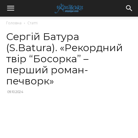
Головна
Статті
Сергій Батура
(S.Batura). «Рекордний
твір “Босорка” –
перший роман-
печворк»
09.10.2024