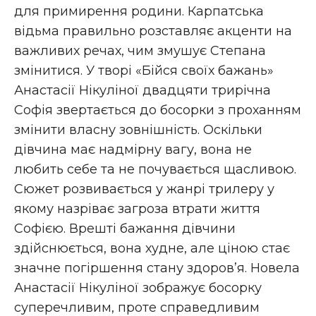
для примирення родини. Карпатська
відьма правильно розставляє акценти на
важливих речах, чим змушує Степана
змінитися. У творі «Бійся своїх бажань»
Анастасії Нікуліної двадцяти трирічна
Софія звертається до босорки з проханням
змінити власну зовнішність. Оскільки
дівчина має надмірну вагу, вона не
любить себе та не почувається щасливою.
Сюжет розвивається у жанрі трилеру у
якому назріває загроза втрати життя
Софією. Врешті бажання дівчини
здійснюється, вона худне, але ціною стає
значне погіршення стану здоров’я. Новела
Анастасії Нікуліної зображує босорку
суперечливим, проте справедливим