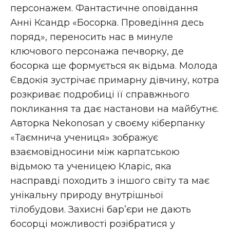
персонажем. Фантастичне оповідання
Анні Ксандр «Босорка. Проведіння десь
поряд», переносить нас в минуле
ключового персонажа печворку, де
босорка ще формується як відьма. Молода
Євдокія зустрічає примарну дівчину, котра
розкриває подробиці її справжнього
покликання та дає настанови на майбутнє.
Авторка Nekonosan у своєму кіберпанку
«Таємнича учениця» зображує
взаємовідносини між карпатською
відьмою та ученицею Кларіс, яка
насправді походить з іншого світу та має
унікальну природу внутрішньої
тілобудови. Захисні бар’єри не дають
босорці можливості розібратися у