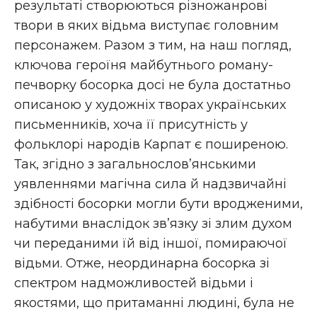
результаті створюються різножанрові
твори в яких відьма виступає головним
персонажем. Разом з тим, на наш погляд,
ключова героїня майбутнього роману-
печворку босорка досі не була достатньо
описаною у художніх творах українських
письменників, хоча її присутність у
фольклорі народів Карпат є поширеною.
Так, згідно з загальнослов’янськими
уявленнями магічна сила й надзвичайні
здібності босорки могли бути вродженими,
набутими внаслідок зв’язку зі злим духом
чи переданими їй від іншої, помираючої
відьми. Отже, неординарна босорка зі
спектром надможливостей відьми і
якостями, що притаманні людині, була не