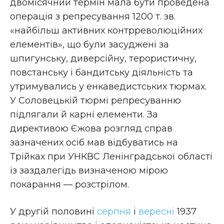
двомісячний термін мала бути проведена
операція з репресування 1200 т. зв.
«найбільш активних контрреволюційних
елементів», що були засуджені за
шпигунську, диверсійну, терористичну,
повстанську і бандитську діяльність та
утримувались у енкаведистських тюрмах.
У Соловецькій тюрмі репресуванню
підлягали й карні елементи. За
директивою Єжова розгляд справ
зазначених осіб мав відбуватись на
Трійках при УНКВС Ленінградської області
із заздалегідь визначеною мірою
покарання — розстрілом.
У другій половині
серпня
і
вересні
1937