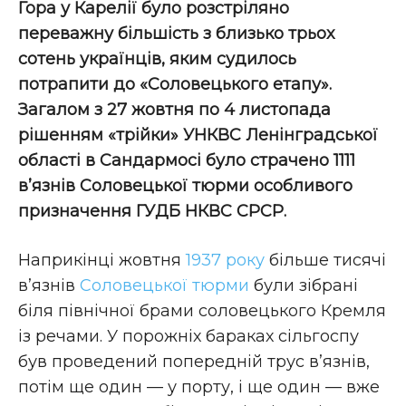
Гора у Карелії було розстріляно
переважну більшість з близько трьох
сотень українців, яким судилось
потрапити до «Соловецького етапу».
Загалом з 27 жовтня по 4 листопада
рішенням «трійки» УНКВС Ленінградської
області в Сандармосі було страчено 1111
в’язнів Соловецької тюрми особливого
призначення ГУДБ НКВС СРСР.
Наприкінці жовтня
1937 року
більше тисячі
в’язнів
Соловецької тюрми
були зібрані
біля північної брами соловецького Кремля
із речами. У порожніх бараках сільгоспу
був проведений попередній трус в’язнів,
потім ще один — у порту, і ще один — вже