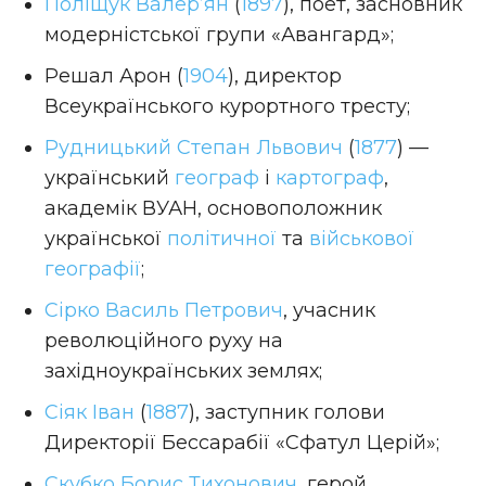
Поліщук Валер’ян
(
1897
), поет, засновник
модерністської групи «Авангард»;
Решал Арон (
1904
), директор
Всеукраїнського курортного тресту;
Рудницький Степан Львович
(
1877
) —
український
географ
і
картограф
,
академік ВУАН, основоположник
української
політичної
та
військової
географії
;
Сірко Василь Петрович
, учасник
революційного руху на
західноукраїнських землях;
Сіяк Іван
(
1887
), заступник голови
Директорії Бессарабії «Сфатул Церій»;
Скубко Борис Тихонович
, герой