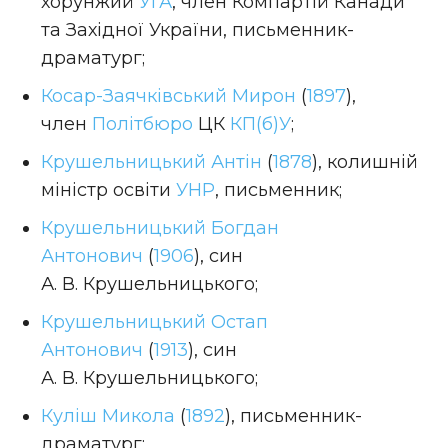
хорунжий
УГА
, член Компартій Канади
та Західної України, письменник-
драматург;
Косар-Заячківський Мирон
(
1897
),
член
Політбюро
ЦК
КП(б)У
;
Крушельницький Антін
(
1878
), колишній
міністр освіти
УНР
, письменник;
Крушельницький Богдан
Антонович
(
1906
), син
А. В. Крушельницького;
Крушельницький Остап
Антонович
(
1913
), син
А. В. Крушельницького;
Куліш Микола
(
1892
), письменник-
драматург;