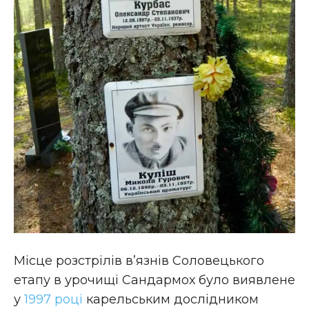
Місце розстрілів в’язнів Соловецького
етапу в урочищі Сандармох було виявлене
у
1997 році
карельським дослідником