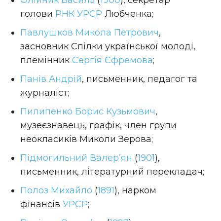
голови
РНК УРСР
Любченка;
Павлушков Микола Петрович
,
засновник Спілки української молоді,
племінник
Сергія Єфремова
;
Панів Андрій
, письменник, педагог та
журналіст;
Пилипенко Борис Кузьмович
,
музеєзнавець, графік, член групи
неокласиків Миколи Зерова;
Підмогильний Валер’ян
(
1901
),
письменник, літературний перекладач;
Полоз Михайло
(
1891
), нарком
фінансів
УРСР
;