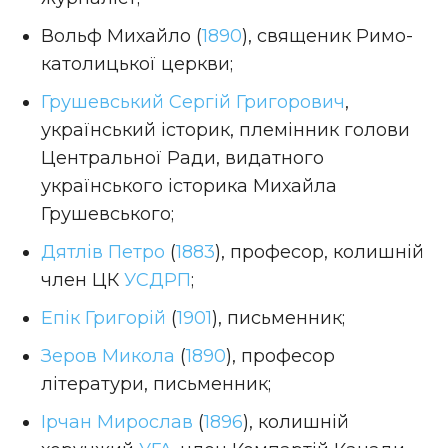
Вольф Михайло (
1890
), священик Римо-
католицької церкви;
Грушевський Сергій Григорович
,
український історик, племінник голови
Центральної Ради, видатного
українського історика Михайла
Грушевського;
Дятлів Петро
(
1883
), професор, колишній
член ЦК
УСДРП
;
Епік Григорій
(
1901
), письменник;
Зеров Микола
(
1890
), професор
літератури, письменник;
Ірчан Мирослав
(
1896
), колишній