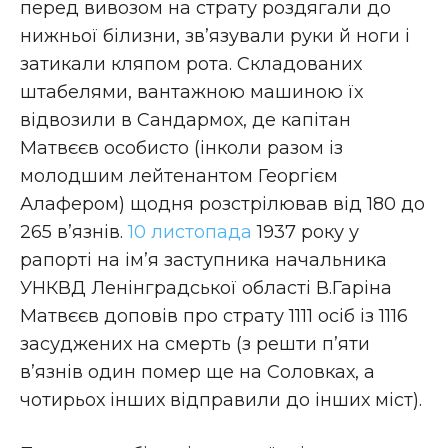
перед вивозом на страту роздягали до
нижньої білизни, зв’язували руки й ноги і
затикали кляпом рота. Складованих
штабелями, вантажною машиною їх
відвозили в Сандармох, де капітан
Матвєєв особисто (інколи разом із
молодшим лейтенантом Георгієм
Алафером) щодня розстрілював від 180 до
265 в’язнів.
10 листопада
1937 року у
рапорті на ім’я заступника начальника
УНКВД Ленінградської області В.Гаріна
Матвєєв доповів про страту 1111 осіб із 1116
засуджених на смерть (з решти п’яти
в’язнів один помер ще на Соловках, а
чотирьох інших відправили до інших міст).