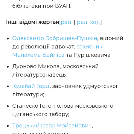
бібліотеки при ВУАН.
Інші відомі жертви
[
ред.
|
ред. код
]
Олександр Бобрищев-Пушкін
, відомий
до революції адвокат,
захисник
Менахема Бейліса
та Пурішкевича;
Дурново Микола, московський
літературознавець;
Кузебай Герд
, засновник удмуртської
літератури;
Станеско Гого, голова московського
циганського табору;
Троцький Ісаак Мойсейович
,
радянський історик.