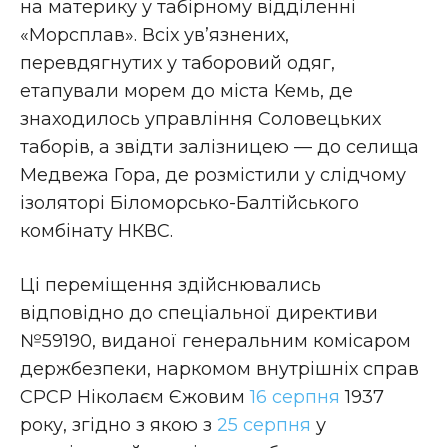
на материку у табірному відділенні
«Морсплав». Всіх ув’язнених,
перевдягнутих у таборовий одяг,
етапували морем до міста Кемь, де
знаходилось управління Соловецьких
таборів, а звідти залізницею — до селища
Медвежа Гора, де розмістили у слідчому
ізоляторі Біломорсько-Балтійського
комбінату НКВС.
Ці переміщення здійснювались
відповідно до спеціальної директиви
№59190, виданої генеральним комісаром
держбезпеки, наркомом внутрішніх справ
СРСР Ніколаєм Єжовим
16 серпня
1937
року, згідно з якою з
25 серпня
у