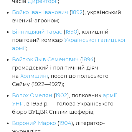
часів
Директорії
;
Бойко Іван Іванович
(
1892
), український
вчений-агроном;
Вінницький Тарас
(
1890
), колишній
повітовий комісар
Української галицької
армії
;
Войтюк Яків Семенович
(
1894
),
громадський і політичний діяч
на
Холмщині
, посол до польського
Сейму (1922—1927);
Волох Омелян
(
1902
), полковник
армії
УНР
, в 1933 р. — голова Українського
бюро ВУЦВК Спілки шоферів;
Вороний Марко
(
1904
), літератор-
журналіст;