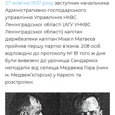
27 жовтня
1937 року
заступник начальника
Адміністративно-господарського
управління Управління НКВС
Ленінградської області (АГУ УНКВС
Ленінградської області) капітан
держбезпеки капітан Міхаїл Матвєєв
прийняв першу партію в’язнів. 208 осіб
відповідно до протоколу № 81 того ж дня
були вивезені до урочища Сандармох
неподалік від селища Медвежа Гора (нині
м. Медвеж’єґорськ) у Карелії та
розстріляні.