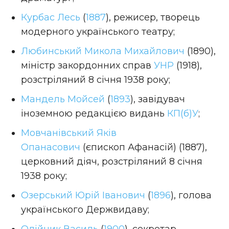
Курбас Лесь
(
1887
), режисер, творець
модерного українського театру;
Любинський Микола Михайлович
(1890),
міністр закордонних справ
УНР
(1918),
розстріляний 8 січня 1938 року;
Мандель Мойсей
(
1893
), завідувач
іноземною редакцією видань
КП(б)У
;
Мовчанівський Яків
Опанасович
(єпископ Афанасій) (1887),
церковний діяч, розстріляний 8 січня
1938 року;
Озерський Юрій Іванович
(
1896
), голова
українського Держвидаву;
Олійник Василь
(
1900
), секретар