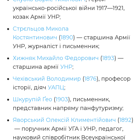
українсько-російської війни 1917—1921,
козак Армії УНР;
Стрєльцов Микола
Костянтинович
(
1890
) — старшина Армії
УНР, журналіст і письменник;
Хижняк Михайло Федорович
(
1893
) —
старшина армії
УНР
;
Чехівський Володимир
(
1876
), професор
історії, діяч
УАПЦ
;
Шкурупій Ґео
(
1903
), письменник,
представник напряму панфутуризму;
Яворський Олексій Климентійович
(
1892
)
— поручник Армії УГА і УНР, педагог,
науковий співробітник Всеукраїнської