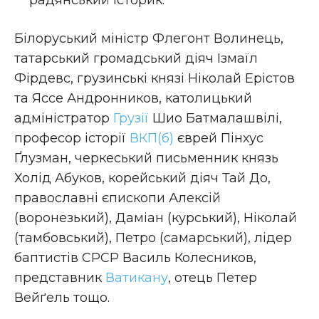
Білоруський міністр Флегонт Волинець,
татарський громадський діяч Ізмаїл
Фірдевс, грузинські князі Ніколай Ерістов
та Яссе Андронников, католицький
адміністратор
Грузії
Шио Батмалашвілі,
професор історії
ВКП(б)
єврей Пінхус
Ґлузман, черкеський письменник князь
Холід Абуков, корейський діяч Тай До,
православні єпископи Алексій
(воронезький), Даміан (курський), Ніколай
(тамбовський), Петро (самарський), лідер
баптистів СРСР Василь Колесников,
представник
Ватикану
, отець Петер
Вейґель тощо.