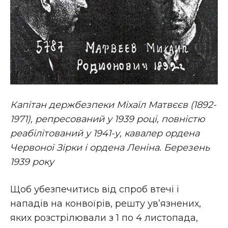
Капітан держбезпеки Міхаїл Матвєєв (1892-
1971), репресований у 1939 році, повністю
реабілітований у 1941-у, кавалер ордена
Червоної Зірки і ордена Леніна. Березень
1939 року
Щоб убезпечитись від спроб втечі і
нападів на конвоїрів, решту ув’язнених,
яких розстрілювали з 1 по 4 листопада,