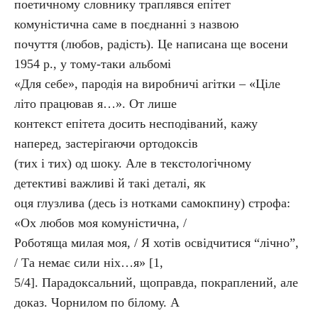
поетичному словнику траплявся епітет
комуністична саме в поєднанні з назвою
почуття (любов, радість). Це написана ще восени
1954 р., у тому-таки альбомі
«Для себе», пародія на виробничі агітки – «Ціле
літо працював я…». От лише
контекст епітета досить несподіваний, кажу
наперед, застерігаючи ортодоксів
(тих і тих) од шоку. Але в текстологічному
детективі важливі й такі деталі, як
оця глузлива (десь із нотками самокпину) строфа:
«Ох любов моя комуністична, /
Роботяща милая моя, / Я хотів освідчитися “лічно”,
/ Та немає сили ніх…я» [1,
5/4]. Парадоксальний, щоправда, покраплений, але
доказ. Чорнилом по білому. А