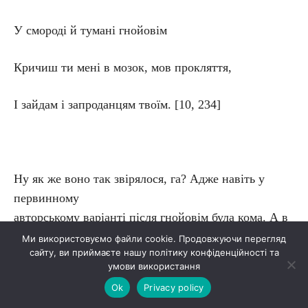
У смороді й тумані гнойовім
Кричиш ти мені в мозок, мов прокляття,
І зайдам і запроданцям твоїм. [10, 234]
Ну як же воно так звірялося, га? Адже навіть у
первинному
авторському варіанті після гнойовім була кома. А в
цьому, контамінованому, без
Ми використовуємо файли cookie. Продовжуючи перегляд
сайту, ви приймаєте нашу політику конфіденційності та
коми, вже не просто багаття гуде в смороді, а
умови використання
Вкраїна кричить у ньому. Але ж
Ok
Privacy policy
сам автор – укотре безнадійно повторюю – сам