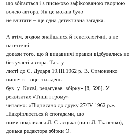
що збігається і з письмово зафіксованою творчою
волею автора. Як це можна було
не вчитати – ще одна детективна загадка.
А втім, згодом знайшлися й текстологічні, а не
патетичні
докази того, що й видавничі правки відбувались не
без участі автора. Так, у
листі до Є. Дударя 19.ІІІ.1962 р. В. Симоненко
пише: «…оце тиждень
був у Києві, редагував збірку» [8, 598]. У
реквізитах «Тиші і грому»
читаємо: «Підписано до друку 27/ІV 1962 р.».
Підкріплюється й спогадами, що
ними поділилася Л. Стаєцька (нині Л. Ткаченко),
донька редактора збірки О.