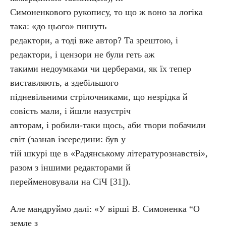
Симоненкового рукопису, то що ж воно за логіка
така: «до цього» пишуть
редактори, а тоді вже автор? Та зрештою, і
редактори, і цензори не були геть аж
такими недоумками чи церберами, як їх тепер
виставляють, а здебільшого
підневільними стрілочниками, що незрідка й
совість мали, і йшли назустріч
авторам, і робили-таки щось, аби твори побачили
світ (зазнав ізсередини: був у
тій шкурі ще в «Радянському літературознавстві»,
разом з іншими редакторами й
перейменовували на СіЧ [31]).
Але мандруймо далі: «У вірші В. Симоненка “О
земле з