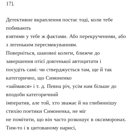
17].
Детективне вкраплення постає тоді, коли тебе
побивають
взятими у тебе ж фактами. Або перекрученими, або
з легеньким пересмикуванням.
Поверніться, шановні колеги, ближче до
завершення отієї довгенької автоцитати і
посудіть самі: чи стверджується там, ще й так
категорично, що Симоненко
«займався» і т. д. Певна річ, усім нам більше до
вподоби категоричний
імператив, але той, хто зважає й на глибиннішу
стихію поетики Симоненка, не міг
не помітити, що він часто розкошує в оксиморонах.
Тим-то і в цитованому нарисі,