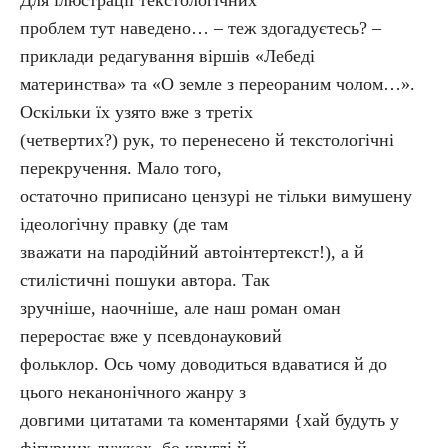
Для ілюстрації текстологічних
проблем тут наведено… – теж здогадуєтесь? –
приклади редагування віршів «Лебеді
материнства» та «О земле з переораним чолом…».
Оскільки їх узято вже з третіх
(четвертих?) рук, то перенесено й текстологічні
перекручення. Мало того,
остаточно приписано цензурі не тільки вимушену
ідеологічну правку (де там
зважати на пародійний автоінтертекст!), а й
стилістичні пошуки автора. Так
зручніше, наочніше, але наш роман оман
переростає вже у псевдонауковий
фольклор. Ось чому доводиться вдаватися й до
цього неканонічного жанру з
довгими цитатами та коментарями {хай будуть у