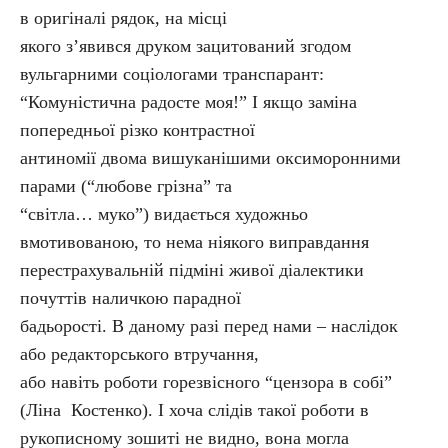
в оригіналі рядок, на місці
якого з’явився друком зацитований згодом
вульгарними соціологами транспарант:
“Комуністична радосте моя!” І якщо заміна
попередньої різко контрастної
антиномії двома вишуканішими оксиморонними
парами (“любове грізна” та
“світла… муко”) видається художньо
вмотивованою, то нема ніякого виправдання
перестрахувальній підміні живої діалектики
почуттів наличкою парадної
бадьорості. В даному разі перед нами – наслідок
або редакторського втручання,
або навіть роботи горезвісного “цензора в собі”
(Ліна Костенко). І хоча слідів такої роботи в
рукописному зошиті не видно, вона могла