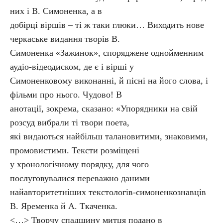
них і В. Симоненка, а в
добірці віршів – ті ж таки глюки… Виходить нове
черкаське видання творів В.
Симоненка «Зажинок», споряджене однойменним
аудіо-відеодиском, де є і вірші у
Симоненковому виконанні, й пісні на його слова, і
фільми про нього. Чудово! В
анотації, зокрема, сказано: «Упорядники на свій
розсуд вибрали ті твори поета,
які видаються найбільш талановитими, знаковими,
промовистими. Тексти розміщені
у хронологічному порядку, для чого
послуговувалися переважно даними
найавторитетніших текстологів-симоненкознавців
В. Яременка й А. Ткаченка.
<…> Творчу спадщину митця подано в