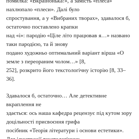
помилка: «Вкраїнонька!», а замість «плеса»
нахлюпало «плеси». Далі було
спростування, а у «Вибраних творах», здавалося б,
остаточно поставлено крапки
над «і»: пародію «Ціле літо працював я…» названо
таки пародією, та й знову
подано художньо оптимальний варіант вірша «О
земле з переораним чолом…» [8,
252], розкрито його текстологічну історію [8, 33–
36].
Здавалося б, остаточно… Але детективне
вкраплення не
здається: ось наша кафедра рецензує під кутом зору
доцільності присвоєння грифа
посібник «Теорія літератури і основи естетики».