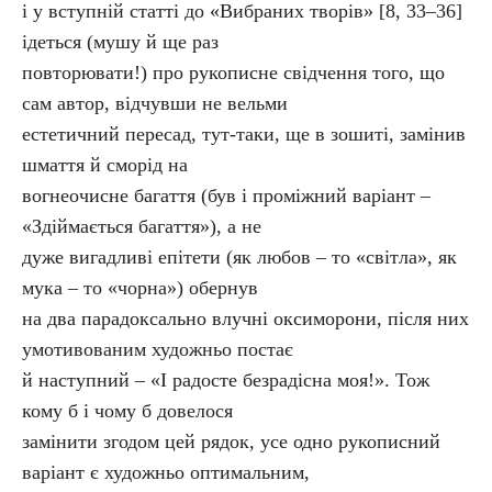
і у вступній статті до «Вибраних творів» [8, 33–36]
ідеться (мушу й ще раз
повторювати!) про рукописне свідчення того, що
сам автор, відчувши не вельми
естетичний пересад, тут-таки, ще в зошиті, замінив
шмаття й сморід на
вогнеочисне багаття (був і проміжний варіант –
«Здіймається багаття»), а не
дуже вигадливі епітети (як любов – то «світла», як
мука – то «чорна») обернув
на два парадоксально влучні оксиморони, після них
умотивованим художньо постає
й наступний – «І радосте безрадісна моя!». Тож
кому б і чому б довелося
замінити згодом цей рядок, усе одно рукописний
варіант є художньо оптимальним,