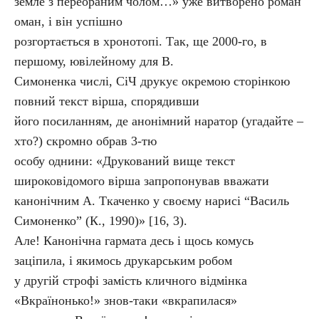
земле з переораним чолом…» уже витворено роман
оман, і він успішно
розгортається в хронотопі. Так, ще 2000-го, в
першому, ювілейному для В.
Симоненка числі, СіЧ друкує окремою сторінкою
повний текст вірша, спорядивши
його посиланням, де анонімний наратор (угадайте –
хто?) скромно обрав 3-тю
особу однини: «Друкований вище текст
широковідомого вірша запропонував вважати
канонічним А. Ткаченко у своєму нарисі “Василь
Симоненко” (К., 1990)» [16, 3).
Але! Канонічна гармата десь і щось комусь
заціпила, і якимось друкарським робом
у другій строфі замість кличного відмінка
«Вкраїнонько!» знов-таки «вкрапилася»