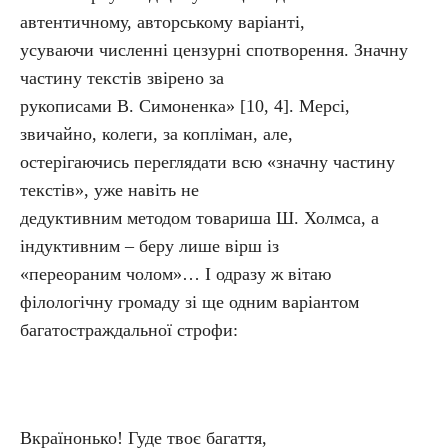
автентичному, авторському варіанті,
усуваючи численні цензурні спотворення. Значну
частину текстів звірено за
рукописами В. Симоненка» [10, 4]. Мерсі,
звичайно, колеги, за копліман, але,
остерігаючись переглядати всю «значну частину
текстів», уже навіть не
дедуктивним методом товариша Ш. Холмса, а
індуктивним – беру лише вірш із
«переораним чолом»… І одразу ж вітаю
філологічну громаду зі ще одним варіантом
багатостраждальної строфи:
Вкраїнонько! Гуде твоє багаття,