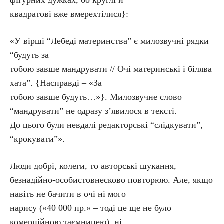
фігурних дужках, бо круглі й
квадратові вже вмерехтілися}:
«У вірші “Лебеді материнства” є милозвучні рядки
“будуть за
тобою завше мандрувати // Очі материнські і білява
хата”. {Насправді – «За
тобою завше будуть…»}. Милозвучне слово
“мандрувати” не одразу з’явилося в тексті.
До цього були невдалі редакторські “слідкувати”,
“крокувати”».
Люди добрі, колеги, то авторські шукання,
безнадійно-особистовнесково повторюю. Але, якщо
навіть не бачити в очі ні мого
нарису («40 000 пр.» – тоді це ще не було
комерційною таємницею), ні