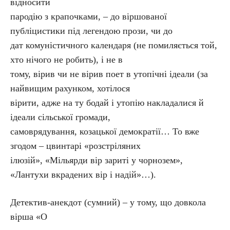
відносити
пародію з крапочками, – до віршованої
публіцистики під легендою прози, чи до
дат комуністичного календаря (не помиляється той,
хто нічого не робить), і не в
тому, вірив чи не вірив поет в утопічні ідеали (за
найвищим рахунком, хотілося
вірити, адже на ту бодай і утопію накладалися й
ідеали сільської громади,
самоврядування, козацької демократії… То вже
згодом – цвинтарі «розстріляних
ілюзій», «Мільярди вір зариті у чорнозем»,
«Лантухи вкрадених вір і надій»…).
Детектив-анекдот (сумний) – у тому, що довкола
вірша «О