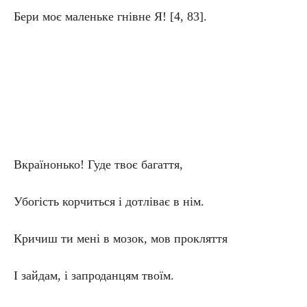
Бери моє маленьке гнівне Я! [4, 83].
Вкраїнонько! Гуде твоє багаття,
Убогість корчиться і дотліває в нім.
Кричиш ти мені в мозок, мов прокляття
І зайдам, і запроданцям твоїм.