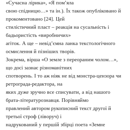
«Сучасна лірика», «Я пом’яла
свою спідницю…» та ін.). Їх також опубліковано й
прокоментовано [24]. Цей
стилістичний пласт – реакція на сусальність і
бадьористість «виробничих»
агіток. А ще – невід’ємна ланка текстологічного
осмислення й пізніших творів.
Зокрема, вірша «О земле з переораним чолом…»,
що досі зазнає різноманітних
спотворень. І то аж ніяк не від монстра-цензора чи
ретрограда-редактора, на
яких дуже зручно все списувати, а від нашого
брата-літературознавця. Порівняймо
правлений автором рукописний текст другої й
третьої строф (ліворуч) і
надрукований у першій збірці поета «Земне