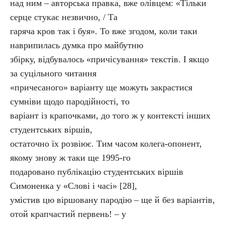
над ним – авторська правка, вже олівцем: «Тільки
серце стукає незвично, / Та
гаряча кров так і буя». То вже згодом, коли таки
наврипилась думка про майбутню
збірку, відбувалось «причісування» текстів. І якщо
за суцільного читання
«причесаного» варіанту ще можуть закрастися
сумніви щодо пародійності, то
варіант із крапочками, до того ж у контексті інших
студентських віршів,
остаточно їх розвіює. Тим часом колега-опонент,
якому знову ж таки ще 1995-го
подаровано публікацію студентських віршів
Симоненка у «Слові і часі» [28],
умістив цю віршовану пародію – ще й без варіантів,
отой крапчастий первень! – у