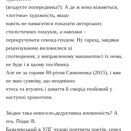
(вгадуєте попередника?). А де ж вона візьметься,
«логічна» художність, якщо
навіть не намагатися показати авторських
стилістичних пошуків, а навпаки –
перекручувати секонд-гендом. Ну гаразд, завдяки
рецензуванню виловилися ці
спотворення, у виправленому машинописі їх нема,
не буде і в цьому посібнику.
Але не за горами 80-річчя Симоненка (2015), і вже
не маю сумніву, що неодмінно
хтось та втулить і шмаття й сморід гнойовий у
наступні хронотопи.
Звідки така невесело-дедуктивна впевненість? А
ось. Подає В.
Базилевський в УЛГ чудові портрети поетів, серед