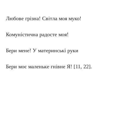
Любове грізна! Світла моя муко!
Комуністична радосте моя!
Бери мене! У материнські руки
Бери моє маленьке гнівне Я! [11, 22].