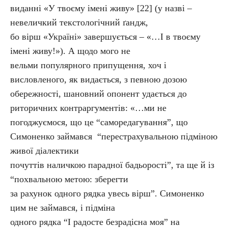
виданні «У твоєму імені живу» [22] (у назві –
невеличкий текстологічний ґандж,
бо вірш «Україні» завершується – «…І в твоєму
імені живу!»). А щодо мого не
вельми популярного припущення, хоч і
висловленого, як видається, з певною дозою
обережності, шановний опонент удається до
риторичних контраргументів: «…ми не
погоджуємося, що це “саморедагування”, що
Симоненко займався “перестрахувальною підміною
живої діалектики
почуттів наличкою парадної бадьорості”, та ще й із
“похвальною метою: зберегти
за рахунок одного рядка увесь вірш”. Симоненко
цим не займався, і підміна
одного рядка “І радосте безрадісна моя” на