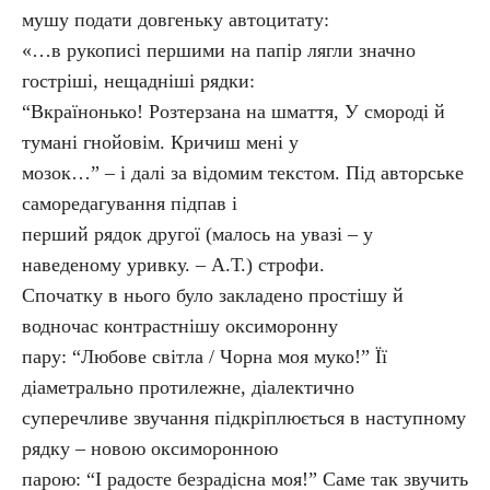
мушу подати довгеньку автоцитату:
«…в рукописі першими на папір лягли значно
гостріші, нещадніші рядки:
“Вкраїнонько! Розтерзана на шмаття, У смороді й
тумані гнойовім. Кричиш мені у
мозок…” – і далі за відомим текстом. Під авторське
саморедагування підпав і
перший рядок другої (малось на увазі – у
наведеному уривку. – А.Т.) строфи.
Спочатку в нього було закладено простішу й
водночас контрастнішу оксиморонну
пару: “Любове світла / Чорна моя муко!” Її
діаметрально протилежне, діалектично
суперечливе звучання підкріплюється в наступному
рядку – новою оксиморонною
парою: “І радосте безрадісна моя!” Саме так звучить