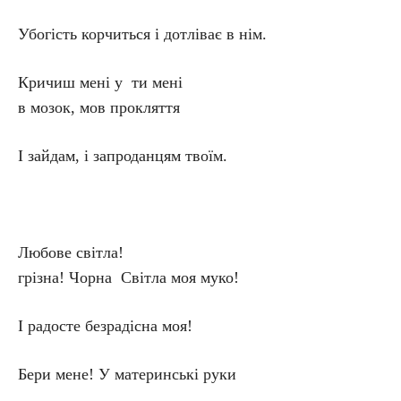
Убогість корчиться і дотліває в нім.
Кричиш мені у ти мені
в мозок, мов прокляття
І зайдам, і запроданцям твоїм.
Любове світла!
грізна! Чорна Світла моя муко!
І радосте безрадісна моя!
Бери мене! У материнські руки