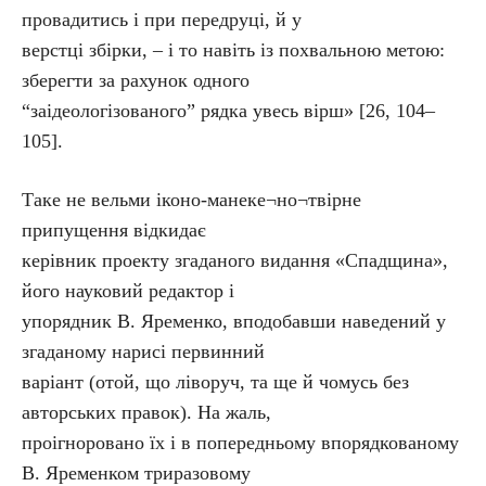
провадитись і при передруці, й у
верстці збірки, – і то навіть із похвальною метою:
зберегти за рахунок одного
“заідеологізованого” рядка увесь вірш» [26, 104–
105].
Таке не вельми іконо-манеке¬но¬твірне
припущення відкидає
керівник проекту згаданого видання «Спадщина»,
його науковий редактор і
упорядник В. Яременко, вподобавши наведений у
згаданому нарисі первинний
варіант (отой, що ліворуч, та ще й чомусь без
авторських правок). На жаль,
проігноровано їх і в попередньому впорядкованому
В. Яременком триразовому