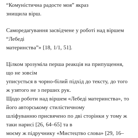
“Комуністична радосте моя” якраз
знищила вірш.
Саморедагування засвідчене у роботі над віршем
“Лебеді
материнства”» [18, 1/1, 51].
Цілком зрозуміла перша реакція на припущення,
що не зовсім
уписується в чорно-білий підхід до тексту, до того
ж узятого не з перших рук.
Щодо роботи над віршем «Лебеді материнства», то
його авторському стилістичному
шліфуванню присвячено по дві сторінки у тому ж
таки нарисі [26, 64–65] та в
моєму ж підручнику «Мистецтво слова» [29, 16–