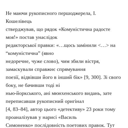
Не маючи рукописного першоджерела, І.
Кошелівець
стверджував, що рядок «Комуністична радосте
моя!» постав унаслідок
редакторської правки: «…щось замінили <…> на
“комуністична” (явно
недоречне, чуже слово), чим збили вістря,
замаскували справжнє спрямування
поезії, відвівши його в інший бік» [9, 300]. Зі свого
боку, не бачивши тоді ні
нью-йоркського, ані мюнхенського видань, зате
переписавши рукописний оригінал
[4, 83–84], автор цього «детективу» 23 роки тому
проаналізував у нарисі «Василь
Симоненко» послідовність поетових правок. Тут