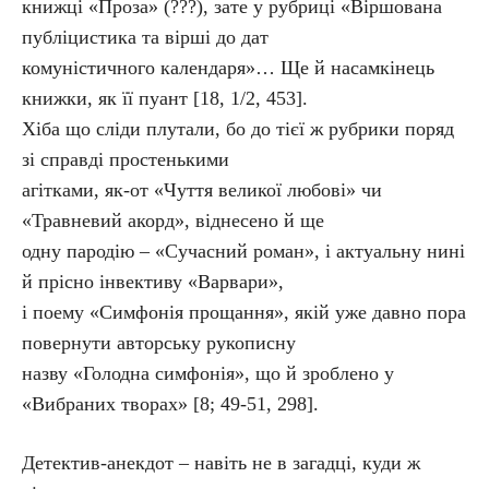
книжці «Проза» (???), зате у рубриці «Віршована
публіцистика та вірші до дат
комуністичного календаря»… Ще й насамкінець
книжки, як її пуант [18, 1/2, 453].
Хіба що сліди плутали, бо до тієї ж рубрики поряд
зі справді простенькими
агітками, як-от «Чуття великої любові» чи
«Травневий акорд», віднесено й ще
одну пародію – «Сучасний роман», і актуальну нині
й прісно інвективу «Варвари»,
і поему «Симфонія прощання», якій уже давно пора
повернути авторську рукописну
назву «Голодна симфонія», що й зроблено у
«Вибраних творах» [8; 49-51, 298].
Детектив-анекдот – навіть не в загадці, куди ж