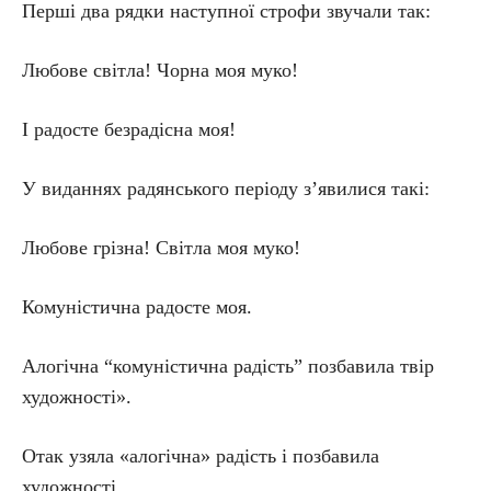
Перші два рядки наступної строфи звучали так:
Любове світла! Чорна моя муко!
І радосте безрадісна моя!
У виданнях радянського періоду з’явилися такі:
Любове грізна! Світла моя муко!
Комуністична радосте моя.
Алогічна “комуністична радість” позбавила твір
художності».
Отак узяла «алогічна» радість і позбавила
художності