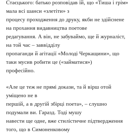
Стаєцького: батько розповідав їй, що «Тиша і грім»
мала всі шанси «злетіти» з
процесу проходження до друку, якби не здійснене
на прохання видавництва поетове
редагування. А він, не забуваймо, ще й журналіст,
на той час – заввідділу
пропаганди й агітації «Молоді Черкащини», що
таки мусив робити це («займатися»)
професійно.
«Але це теж не прямі докази, та й вірш отой
уміщено не в
першій, а в другій збірці поета», – слушно
подумали ви. Гаразд. Тоді мушу
навести ще одне, вже стилістичне підтвердження
того, що в Симоненковому