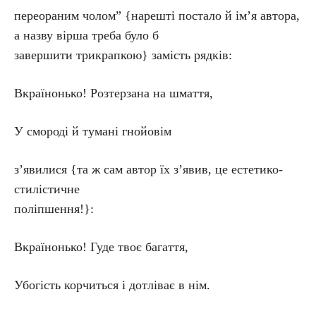
переораним чолом” {нарешті постало й ім’я автора,
а назву вірша треба було б
завершити трикрапкою} замість рядків:
Вкраїнонько! Розтерзана на шмаття,
У смороді й тумані гнойовім
з’явилися {та ж сам автор їх з’явив, це естетико-
стилістичне
поліпшення!}:
Вкраїнонько! Гуде твоє багаття,
Убогість корчиться і дотліває в нім.