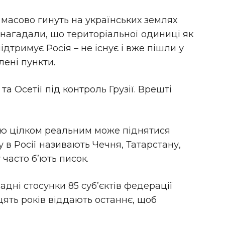
 масово гинуть на українських землях
 нагадали, що територіальної одиниці як
ідтримує Росія – не існує і вже пішли у
ені пункти.
а Осетії під контроль Грузії. Врешті
ною цілком реальним може піднятися
у в Росії називають Чечня, Татарстану,
 часто б’ють писок.
адні стосунки 85 суб’єктів федерації
дцять років віддають останнє, щоб