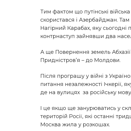
Тим фактом що путінські війська
скористався і Азербайджан. Там
Нагірний Карабах, яку сьогодні п
контрнаступ зайнявши два насел
А ще Повернення земель Абхазії т
Придністров’я – до Молдови.
Після програшу у війні з Украї
питання незалежності Ічкерії, як
де на вулицях за російську мову
І це якщо ще занурюватись у скл
територій Росії, які останні три
Москва жила у розкошах.