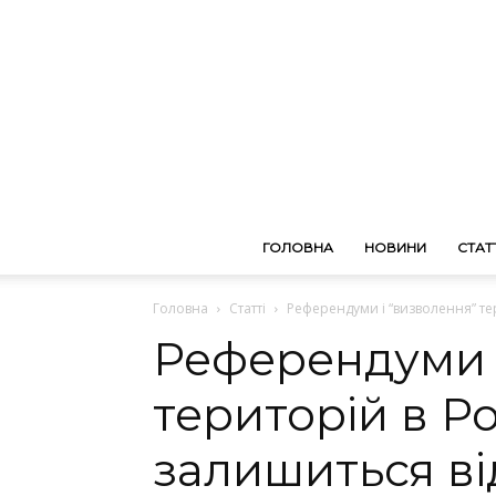
ГОЛОВНА
НОВИНИ
СТАТТ
Головна
Статті
Референдуми і “визволення” тери
Референдуми і
територій в Ро
залишиться ві