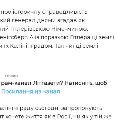
 про історичну справедливість
ький генерал днями згадав як
ний гітлерівською Німеччиною,
ігсберг. А із поразкою Гітлера ці землі
х Калінінградом. Так чиї ці землі
Реклама
грам-канал Літгазети? Натисніть, щоб
!
Посилання на канал
алінінграду сьогодні запропонують
очете життя як в Росії, чи як у тій же