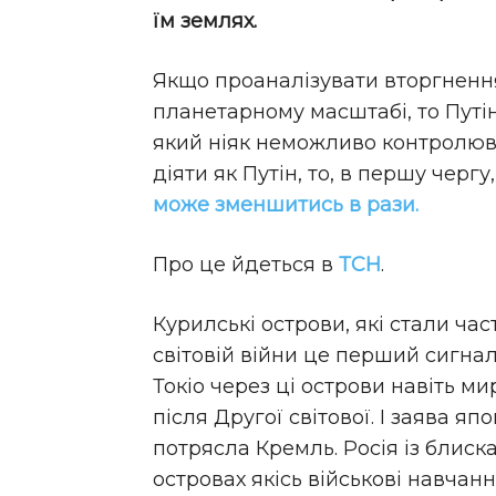
їм землях.
Якщо проаналізувати вторгнення
планетарному масштабі, то Путі
який ніяк неможливо контролюват
діяти як Путін, то, в першу чергу,
може зменшитись в рази.
Про це йдеться в
ТСН
.
Курилські острови, які стали ча
світовій війни це перший сигнал
Токіо через ці острови навіть м
після Другої світової. І заява я
потрясла Кремль. Росія із блис
островах якісь військові навчан