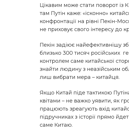
Цікавим може стати поворот із К
там Путін каже: «ісконно» китайс
конфронтації на рівні Пекін-Мос
не приховує свого інтересу до кр
Пекін задіює найефективнішу збр
близько 300 тисяч російських ге
контролем саме китайської стор
знайти людину з неазійським о
лиш вибрати мера – китайця.
Якщо Китай піде тактикою Путіна
квітами – не важко уявити, як г
працюють зреагують вхід китайс
підручниках з історії прямо йдеть
саме Китаю.