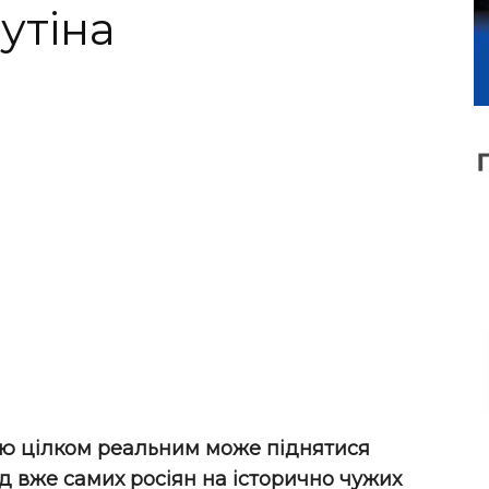
утіна
ною цілком реальним може піднятися
д вже самих росіян на історично чужих