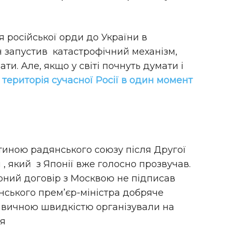
 російської орди до України в
н запустив катастрофічний механізм,
и. Але, якщо у світі почнуть думати і
територія сучасної Росії в один момент
стиною радянського союзу після Другої
 , який з Японії вже голосно прозвучав.
ирний договір з Москвою не підписав
понського прем’єр-міністра добряче
кавичною швидкістю організували на
ня