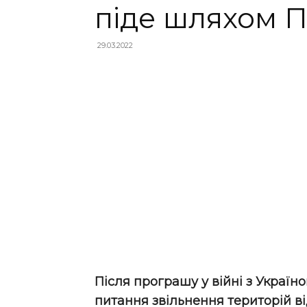
піде шляхом П
29.03.2022
Після програшу у війні з Украї
питання звільнення територій ві