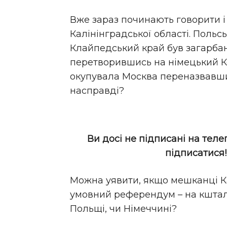
Вже зараз починають говорити і
Калінінградської області. Польс
Клайпедський край був загарба
перетворившись на німецький Кен
окупувала Москва переназвавши ї
насправді?
Ви досі не підписані на теле
підписатися
Можна уявити, якщо мешканці К
умовний референдум – на кшталт х
Польщі, чи Німеччині?