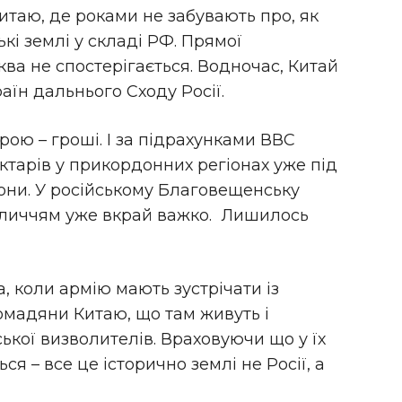
итаю, де роками не забувають про, як
ькі землі у складі РФ. Прямої
ква не спостерігається. Водночас, Китай
аїн дальнього Сходу Росії.
ою – гроші. І за підрахунками ВВС
ктарів у прикордонних регіонах уже під
они. У російському Благовещенську
бличчям уже вкрай важко. Лишилось
, коли армію мають зустрічати із
ромадяни Китаю, що там живуть і
ької визволителів. Враховуючи що у їх
ся – все це історично землі не Росії, а