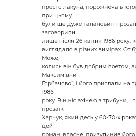
просто лакуна, порожнеча в істор
при цьому
були ще дуже талановиті прозаїк
заговорили
лише після 26 квітня 1986 року,
виглядало в різних вимірах. От б
Може,
колись він був добрим поетом, а
Максимівни
Горбачової, і його прислали на 
1986
року. Він ніс ахінею з трибуни, і
прозаїк
Харчук, який десь у 60-70-х рок
цей
роман, власне, призупинив його 