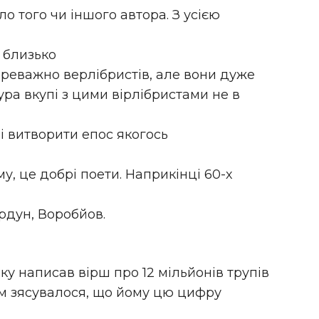
о того чи іншого автора. З усією
з близько
переважно верлібристів, але вони дуже
тура вкупі з цими вірлібристами не в
 і витворити епос якогось
у, це добрі поети. Наприкінці 60-х
рдун, Воробйов.
оку написав вірш про 12 мільйонів трупів
ім зясувалося, що йому цю цифру