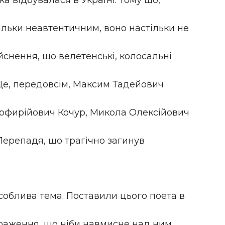
ка відбувалася в Україні. Тому що,
ільки неавтентичним, воно настільки не
йснення, що велетенські, колосальні
 Це, передовсім, Максим Тадейович
орфирійович Кочур, Микола Олексійович
Перепадя, що трагічно загинув
 особлива тема. Поставили цього поета в
 враження, що ніби навмисне над ним