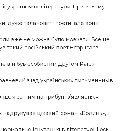
ії української літератури. При всьому
и, дуже талановиті поети, але вони
 коли вже не можна було мовчати. Все це
ув такий російський поет Єгор Ісаєв.
ле він був особистим другом Раїси
травневий з’їзд українських письменників
 слідом за ним на трибуні з’являється
ах надрукував цікавий роман «Волинь», і
нормальне існування в літературі. І ось