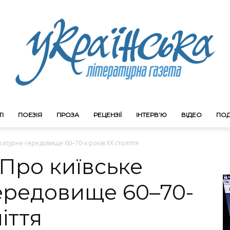
І
ПОЕЗІЯ
ПРОЗА
РЕЦЕНЗІЇ
ІНТЕРВ’Ю
ВІДЕО
ПОД
Litgazeta.com.ua
ературне середовище 60–70-х років ХХ століття
 Про київське
ередовище 60–70-
іття