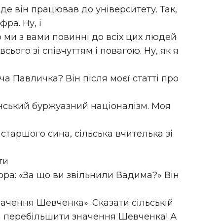
 де він працював до університету. Так,
ра. Ну, і
о ми з вами повинні до всіх цих людей
сього зі співчуттям і повагою. Ну, як я
а Павличка? Він після моєї статті про
їнський буржуазний націоналізм. Моя
таршого сина, сільська вчителька зі
ти
ора: «За що ви звільнили Вадима?» Він
значення Шевченка». Сказати сільській
а перебільшити значення Шевченка! А