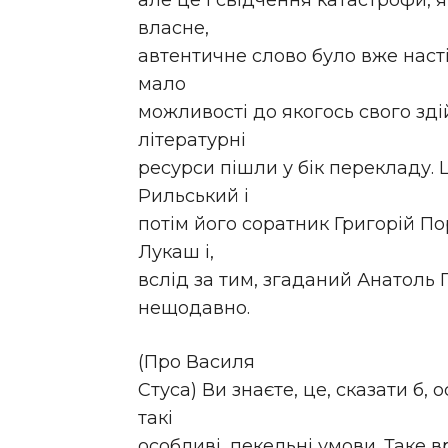
але це і свідчення катастрофи, я
власне,
автентичне слово було вже наст
мало
можливості до якогось свого зді
літературні
ресурси пішли у бік перекладу.
Рильський і
потім його соратник Григорій П
Лукаш і,
вслід за тим, згаданий Анатоль 
нещодавно.
(Про Василя
Стуса) Ви знаєте, це, сказати б,
такі
особливі, пекельні умови. Таке