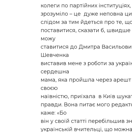
колеги по партійних інституціях,
зрозуміло – це дуже неповна циф
слідом за тим йдеться про те, щ
поставитися, сказати б, швидше в
можу
ставитися до Дмитра Васильович
Шевченка
виставив мене з роботи за укра
сердешна
мама, яка пройшла через арешт с
своєю
наївністю, приїхала в Київ шука
правди. Вона питає мого редакт
каже: «Бо
він у своїй статті перебільшив 
українській вчительці, що можн