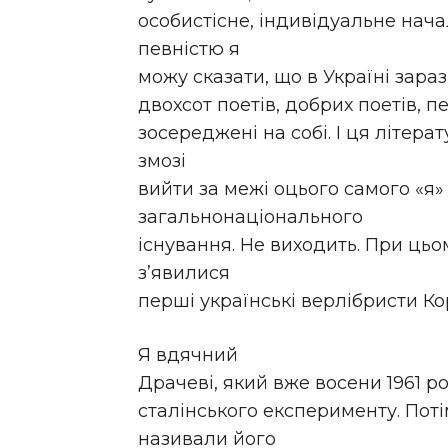
особистісне, індивідуальне начал
певністю я
можу сказати, що в Україні зара
двохсот поетів, добрих поетів, 
зосереджені на собі. І ця літера
змозі
вийти за межі оцього самого «я»
загальнонаціонального
існування. Не виходить. При цьом
з’явилися
перші українські верлібристи Ко
Я вдячний
Драчеві, який вже восени 1961 р
сталінського експерименту. Пот
називали його