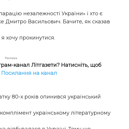
ларацію незалежності України» і хто є
е Дмитро Васильович. Бачите, як сказав
о я хочу прокинутися.
Реклама
грам-канал Літгазети? Натисніть, щоб
!
Посилання на канал
атку 80-х років опинився український
, комплімент українському літературному