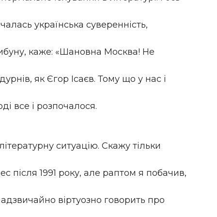
очалась українська суверенність,
рибуну, каже: «Шановна Москва! Не
дурнів, як Єгор Ісаєв. Тому що у нас і
ді все і розпочалося.
ітературну ситуацію. Скажу тільки
с після 1991 року, але раптом я побачив,
надзвичайно віртуозно говорить про