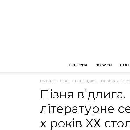
ГОЛОВНА
НОВИНИ
СТАТТ
Головна
Статті
Пізня відлига. Про київське літ
Пізня відлига.
літературне с
х років ХХ стол