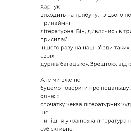
Харчук
виходить на трибуну, і з цього п
принаймні
літературна. Він, дивлячись в т
присилай
іншого разу на наші з’їзди таких 
своїх
дурнів багацько». Зрештою, відто
Але ми вже не
будемо говорити про подальшу л
одне: я
спочатку чекав літературних чуде
що
нинішня українська література 
суб’єктивне,