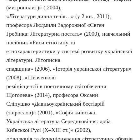
(митрополит)» ( 2004),
«Літератури дивна течія…» (у 2 кн., 2011);
професора Людмили Задорожної «Євген
Гребінка: Літературна постать» (2000), навчальний
посібник «Риси етнотипу та
етнохарактеристики у системі розвитку української
літератури. Літописна
спадщина» (2006), «Історія української літератури»
(2008), «Шевченкові
ремінісценсії в поетичному світобачення
Щоголева» (2014), професора Оксани
Сліпушко «Давньоукраїнський бестіарій
(звірослов)» (2001), «Софія київська.
Українська література Середньовіччя: доба
Київської Русі (Х–ХІІІ ст.)» (2002),
«Еволюція та функціонування літературних образів