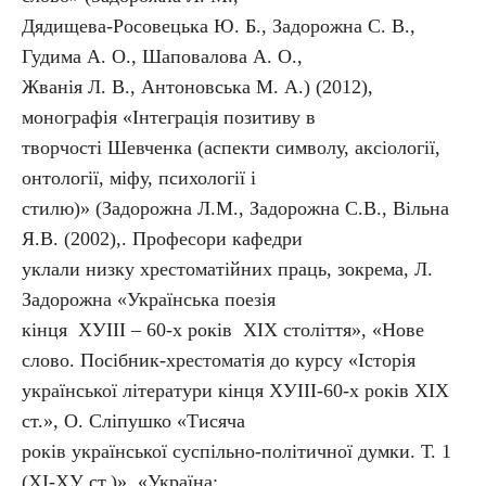
Дядищева-Росовецька Ю. Б., Задорожна С. В.,
Гудима А. О., Шаповалова А. О.,
Жванія Л. В., Антоновська М. А.) (2012),
монографія «Інтеграція позитиву в
творчості Шевченка (аспекти символу, аксіології,
онтології, міфу, психології і
стилю)» (Задорожна Л.М., Задорожна С.В., Вільна
Я.В. (2002),. Професори кафедри
уклали низку хрестоматійних праць, зокрема, Л.
Задорожна «Українська поезія
кінця ХУІІІ – 60-х років ХІХ століття», «Нове
слово. Посібник-хрестоматія до курсу «Історія
української літератури кінця ХУІІІ-60-х років ХІХ
ст.», О. Сліпушко «Тисяча
років української суспільно-політичної думки. Т. 1
(ХІ-ХУ ст.)», «Україна: