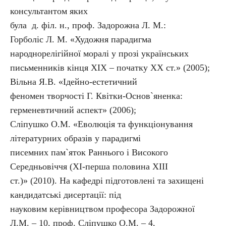
консультантом яких
була д. філ. н., проф. Задорожна Л. М.:
Горболіс Л. М. «Художня парадигма
народнорелігійної моралі у прозі українських
письменників кінця ХІХ – початку ХХ ст.» (2005);
Вільна Я.В. «Ідейно-естетичний
феномен творчості Г. Квітки-Основ`яненка:
герменевтичний аспект» (2006);
Сліпушко О.М. «Еволюція та функціонування
літературних образів у парадигмі
писемних пам`яток Раннього і Високого
Середньовіччя (ХІ-перша половина ХІІІ
ст.)» (2010). На кафедрі підготовлені та захищені
кандидатські дисертації: під
науковим керівництвом професора Задорожної
Л.М. – 10, проф. Сліпушко О.М. – 4,