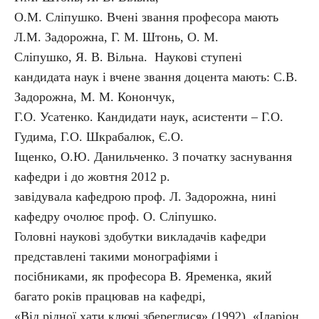
О.М. Сліпушко. Вчені звання професора мають
Л.М. Задорожна, Г. М. Штонь, О. М.
Сліпушко, Я. В. Вільна. Наукові ступені
кандидата наук і вчене звання доцента мають: С.В.
Задорожна, М. М. Конончук,
Г.О. Усатенко. Кандидати наук, асистенти – Г.О.
Гудима, Г.О. Шкрабалюк, Є.О.
Іщенко, О.Ю. Данильченко. З початку заснування
кафедри і до жовтня 2012 р.
завідувала кафедрою проф. Л. Задорожна, нині
кафедру очолює проф. О. Сліпушко.
Головні наукові здобутки викладачів кафедри
представлені такими монографіями і
посібниками, як професора В. Яременка, який
багато років працював на кафедрі,
«Від рідної хати ключі збереглися» (1992), «Іларіон