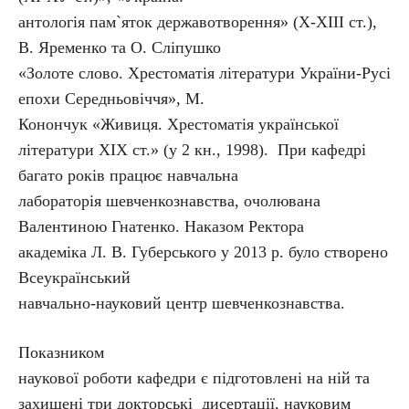
антологія пам`яток державотворення» (Х-ХІІІ ст.),
В. Яременко та О. Сліпушко
«Золоте слово. Хрестоматія літератури України-Русі
епохи Середньовіччя», М.
Конончук «Живиця. Хрестоматія української
літератури ХІХ ст.» (у 2 кн., 1998). При кафедрі
багато років працює навчальна
лабораторія шевченкознавства, очолювана
Валентиною Гнатенко. Наказом Ректора
академіка Л. В. Губерського у 2013 р. було створено
Всеукраїнський
навчально-науковий центр шевченкознавства.
Показником
наукової роботи кафедри є підготовлені на ній та
захищені три докторські дисертації, науковим