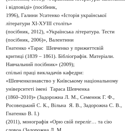
і відповіді» (посібник,
1996), Галини Усатенко «Історія української
літератури ХІ-ХУІІІ століть»
(посібник, 2012), «Українська література. Тести
(посібник, 2006)», Валентини
Гнатенко «Тарас Шевченко у прижиттєвій
критиці (1839 – 1861). Бібліографія. Матеріали.
Навчальний посібник» (2009);
спільні праці викладачів кафедри:
«Шевченкознавство у Київському національному
університеті імені Тараса Шевченка
(1860–2010)» (Задорожна Л. М., Семенюк Г. Ф.,
Росовецький С. К., Вільна Я. В., Задорожна С. В.,
Гнатенко В. І.)
(2011), монографія «Орю свій переліг… та сію
слово» (Задорожна Л. М.,