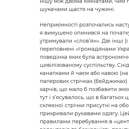
нішу між двома кімнатами, чим 
шукачами щастя на чужині.
Неприємності розпочались наступ
я вимушено опинився на початк
утримували «слов’ян». Дві інші (
переповнені «громадянами Украї
поведінка яких була астрономіч
цивілізованому суспільству. Сн
канапками й чаєм або кавою (на 
паперових стрічках (бейджиках)
харчів, що мало б позбавити змог
тут і з’я­су­ва­ло­сь, що в багать
склеєної стрічки присутні на обо
прикривали рукавами одягу. Цей 
правилами перебування в «цент