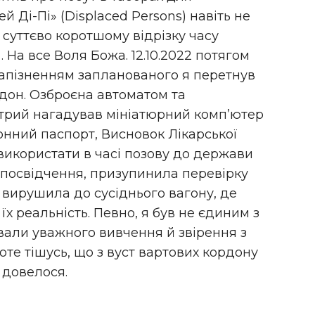
й Ді-Пі» (Displaced Persons) навіть не
в суттєво коротшому відрізку часу
… На все Воля Божа. 12.10.2022 потягом
 запізненням запланованого я перетнув
дон. Озброєна автоматом та
отрий нагадував мініатюрний комп’ютер
нний паспорт, Висновок Лікарської
використати в часі позову до держави
е посвідчення, призупинила перевірку
 вирушила до сусіднього вагону, де
и їх реальність. Певно, я був не єдиним з
ували уважного вивчення й звірення з
оте тішусь, що з вуст вартових кордону
 довелося.