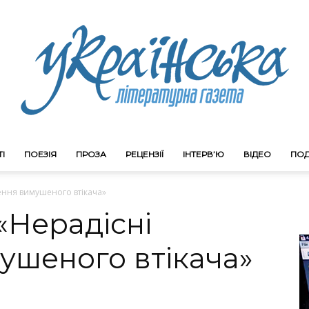
І
ПОЕЗІЯ
ПРОЗА
РЕЦЕНЗІЇ
ІНТЕРВ’Ю
ВІДЕО
ПОД
Litgazeta.com.ua
ення вимушеного втікача»
«Нерадісні
ушеного втікача»