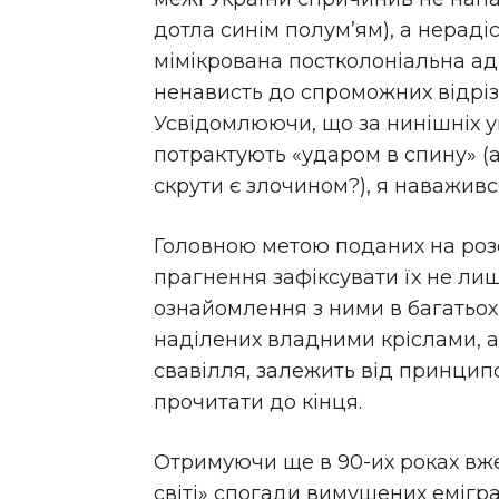
дотла синім полум’ям), а нераді
мімікрована пост­колоніальна ад
ненависть до спроможних відріз
Усвідомлюючи, що за нинішніх 
потрактують «ударом в спину» (а
скрути є злочином?), я наважив
Головною метою поданих на розс
прагнення зафіксувати їх не лише
ознайомлення з ними в багатьох
наділених владними кріслами, а 
свавілля, залежить від принцип
прочитати до кінця.
Отримуючи ще в 90-их роках вже
світі» спогади вимушених емігра