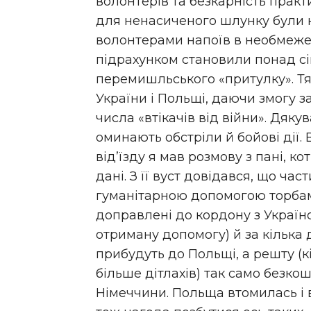
волонтерів та безкарність прак
для ненасиченого шлунку були к
волонтерами напоїв в необмежен
підрахунком становили понад сі
перемишльського «притулку». Тя
України і Польщі, даючи змогу 
числа «втікачів від війни». Дяк
оминають обстріли й бойові дії. В
від’їзду я мав розмову з пані, к
дані. З її вуст довідався, що ч
гуманітарною допомогою торба
доправлені до кордону з Україн
отриману допомогу) й за кілька
прибудуть до Польщі, а решту (кі
більше дітлахів) так само безк
Німеччини. Польща втомилась і 