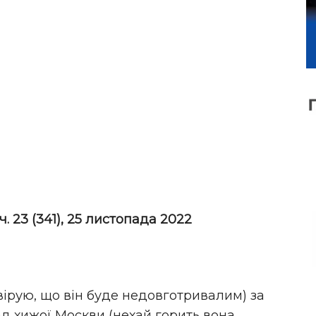
ч. 23 (341), 25 листопада 2022
вірую, що він буде недовготривалим) за
д хижої Москви (нехай горить вона