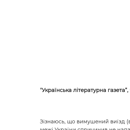
“Українська літературна газета”, 
Зізнаюсь, що вимушений виїзд (
межі України спричинив не напа