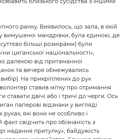
позбавить близького сусідства з іншими
ного ранку. Виявилось, що зала, в якій
у вимушеної мандрівки, була єдиною, де
і суттєво більші розмірами) були
ни циганської національності»,
но далекою від притаманної
іданок та вечеря обмежувались
вибір). На прикріплених до рук
 волонтер ставив мітку про отримання
и ставати двічі або і тричі до черги. Ось
ох циган паперові відзнаки у вигляді
х руках, які вони не особливо і
факт свідчить про обізнаність з
рі надання притулку», байдужість