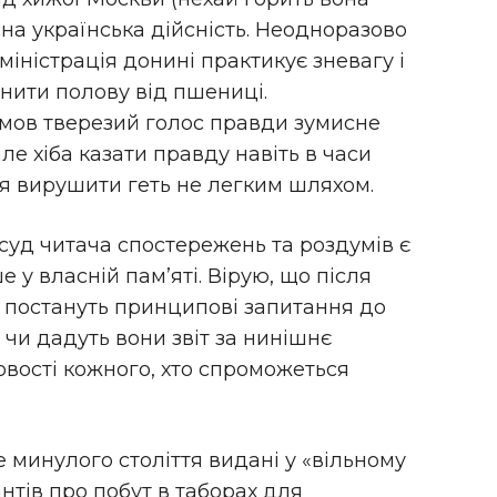
сна українська дійсність. Неодноразово
міністрація донині практикує зневагу і
нити полову від пшениці.
умов тверезий голос правди зумисне
ле хіба казати правду навіть в часи
ся вирушити геть не легким шляхом.
уд читача спостережень та роздумів є
 у власній пам’яті. Вірую, що після
 постануть принципові запитання до
чи дадуть вони звіт за нинішнє
овості кожного, хто спроможеться
 минулого століття видані у «вільному
нтів про побут в таборах для