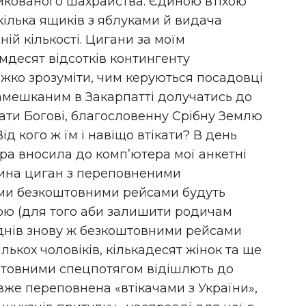
тикованого шахрайства. Єдиною втіхою
ілька ящиків з яблуками й видача
ій кількості. Цигани за моїм
мдесят відсотків контингенту
жко зрозуміти, чим керуються посадовці
замешканим в Закарпатті долучатись до
увати Богові, благословенну Срібну Землю
ід кого ж їм і навіщо втікати? В день
отра вносила до комп’ютера мої анкетні
астина циган з переповненими
ми безкоштовними рейсами будуть
ою (для того аби залишити родичам
 днів знову ж безкоштовними рейсами
лькох чоловіків, кількадесят жінок та ще
оштовними спецпотягом відішлють до
вже переповнена «втікачами з України»,