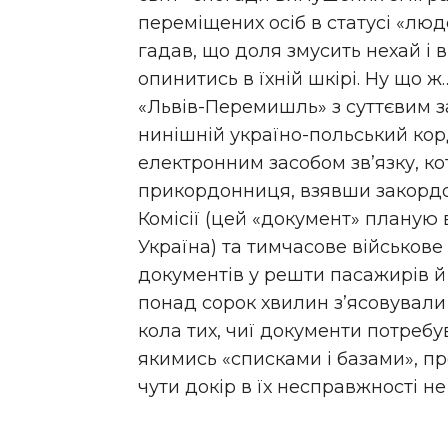
переміщених осіб в статусі «люде
гадав, що доля змусить нехай і 
опинитись в їхній шкірі. Ну що ж
«Львів-Пе­ре­ми­шль» з суттєвим
нинішній україно-польський кор
електронним засобом зв’язку, к
прикордонниця, взявши закордо
Комісії (цей «документ» планую 
Україна) та тимчасове військов
документів у решти пасажирів й
понад сорок хвилин з’я­со­ву­ва­л
кола тих, чиї документи потреб
якимись «списками і базами», пр
чути докір в їх несправжності не