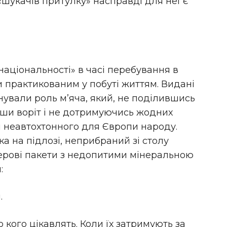
«шукачів притулку» насправді для неї є
національності» в часі перебування в
 практикованим у побуті життям. Видані
нували роль м’яча, який, не поділившись
вши воріт і не дотримуючись жодних
и неавтохтонного для Європи народу.
 на підлозі, неприбраний зі столу
ерові пакети з недопитими мінеральною
:
.
о кого цікавлять. Коли їх затримують за