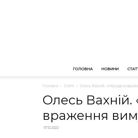
ГОЛОВНА
НОВИНИ
СТАТТ
Головна
Статті
Олесь Вахній. «Нерадісні враж
Олесь Вахній. 
враження вим
07.12.2022