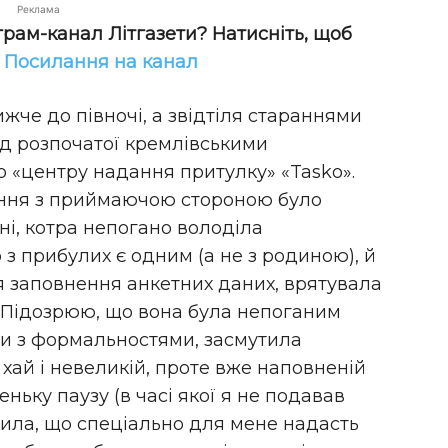
Реклама
грам-канал Літгазети? Натисніть, щоб
!
Посилання на канал
че до півночі, а звідтіля стараннями
від розпочатої кремлівськими
 «центру надання притулку» «Tasko».
ання з приймаючою стороною було
ні, котра непогано володіла
 з прибулих є одним (а не з родиною), й
заповнення анкетних даних, врятувала
. Підозрюю, що вона була непоганим
ши з формальностями, засмутила
 хай і невеликій, проте вже наповненій
ньку паузу (в часі якої я не подавав
шила, що спеціально для мене надасть