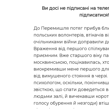
Ви досі не підписані на теле
підписатися
До Перемишля потяг прибув ближ
польських волонтерів, втікачів 
очільниками війни доправили до
Враження від першого спілкув
приємним. Вже старшого віку па
москвинською, поцікавилась, хто
виокремивши мене першого для 
від вимушеного стояння в черзі
психологом, оскільки, покінчив
звісткою, що спати доведеться в
людьми залі, й вичекавши короте
голосу обурення й незгоди) вті