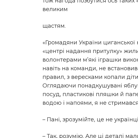
тож нагода позбутися ось таких 
великим
щастям.
«Громадяни України циганської 
«центрі надання притулку» жили
волонтерами м’які іграшки вико
навіть на команди, не встанови
правил, з вересками копали діт
Оглядаючи понадкушувані яблука
посуд, пластикові пляшки й пап
водою і напоями, я не стримався
– Пані, зрозумійте, це не українці
– Так, розумію. Але ці деталі мал