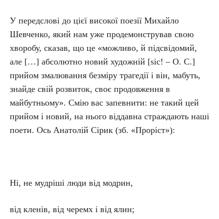
У передслові до цієї високої поезії Михайло
Шевченко, який нам уже продемонстрував свою
хворобу, сказав, що це «можливо, й підсвідомий,
але […] абсолютно новий художній [sic! – О. С.]
прийом змалювання безміру трагедії і він, мабуть,
знайде свій розвиток, своє продовження в
майбутньому». Смію вас запевнити: не такий цей
прийом і новий, на нього віддавна страждають наші
поети. Ось Анатолій Сірик (зб. «Проріст»):
Ні, не мудріші люди від модрин,
від кленів, від черемх і від ялин;