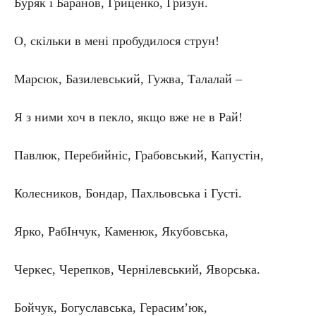
Буряк і Баранов, Гриценко, Гризун.
О, скільки в мені пробудилося струн!
Марсюк, Базилевський, Гужва, Талалай –
Я з ними хоч в пекло, якщо вже не в Рай!
Павлюк, Перебийніс, Грабовський, Капустін,
Колесников, Бондар, Пахльовська і Густі.
Ярко, РабІнчук, Каменюк, Якубовська,
Черкес, Черепков, Чернілевський, Яворська.
Бойчук, Богуславська, Герасим’юк,