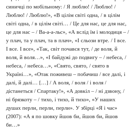
синичці по мобільному: / Я люблю! / Люблю! /
Люблю! / Люблю!», «В цілім світі одна, / в цілім
світі одна, / в цілім світі… / Це для нас, це для нас,
це для нас – / Ва-а-а-льс», «А вслід їм і молодиця – /
у плач, та у плач, та в плач», «І сльози втре. / І все.
І все. І все», «Так, світ почався тут, / де воля, й
воля, й воля…», «І байдужі до подвигу – / небеса, /
небеса, / небеса…», «Свято, свято, / свято в
Україні…», «Отак поживеш – побачиш / все далі, і
далі, й далі… […] / А воля, / воля / і воля /
дістанеться / Спартаку!», «А довкіл – / ні дзвону, /
ні брязкоту – / тихо, і тихо, й тихо», «У наших
душах перли, перли, перли». У збірці «Я і час»
(2007): «А я по шовку йшов би, йшов би, йшов
би…»