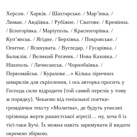
Херсон. / Харків. / Шахтарське. / Мар’їнка. /
Лиман. / Авдіївка. / Рубіжне. / Сватове. / Кремінна.
/ Білогорівка. / Маріуполь. / Красногорівка. /
Куп’янськ. / Ягідне. / Берхівка. / Покровське. /
Опитне. / Ясинувата. / Вугледар. / Гусарівка. /
Балаклія. / Великий Рогачик. / Нова Каховка. /
Нікополь. / Личисанськ. / Чорнобаївка. /
Первомайськ. / Курахове…» Кілька ліричних
шмарклів для скріплення, і ось авторка просить у
Господа сили відродити [той самий перелік у тому
ж порядку]. Чекаємо від геніальної поетки-
громдіячки тексту «Молитва», де будуть уписані
прізвища жертв рашистської агресії… ну, хоча б із
тієї-таки Бучі. Їх можна навіть заримувати й видати
окремою збіркою.