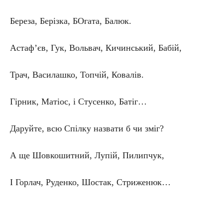
Береза, Берізка, БОгата, Балюк.
Астаф’єв, Гук, Вольвач, Кичинський, Бабій,
Трач, Василашко, Топчій, Ковалів.
Гірник, Матіос, і Стусенко, Батіг…
Даруйте, всю Спілку назвати б чи зміг?
А ще Шовкошитний, Лупій, Пилипчук,
І Горлач, Руденко, Шостак, Стриженюк…