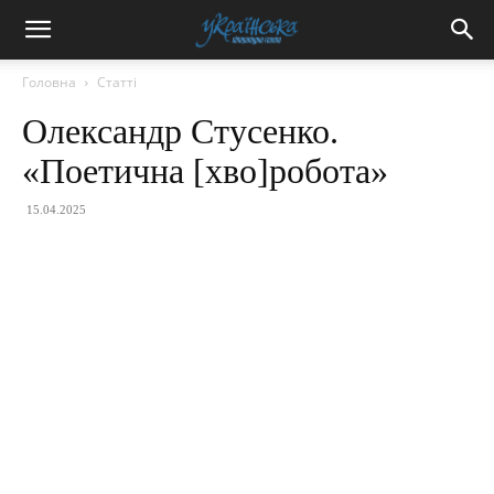
Головна
Статті
Олександр Стусенко.
«Поетична [хво]робота»
15.04.2025