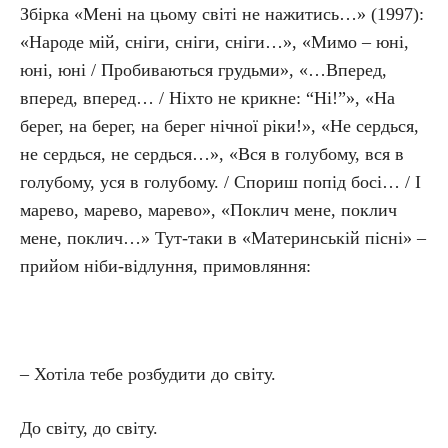
Збірка «Мені на цьому світі не нажитись…» (1997):
«Народе мій, сніги, сніги, сніги…», «Мимо – юні,
юні, юні / Пробиваються грудьми», «…Вперед,
вперед, вперед… / Ніхто не крикне: “Ні!”», «На
берег, на берег, на берег нічної ріки!», «Не сердься,
не сердься, не сердься…», «Вся в голубому, вся в
голубому, уся в голубому. / Спориш попід босі… / І
марево, марево, марево», «Поклич мене, поклич
мене, поклич…» Тут-таки в «Материнській пісні» –
прийом ніби-відлуння, примовляння:
– Хотіла тебе розбудити до світу.
До світу, до світу.