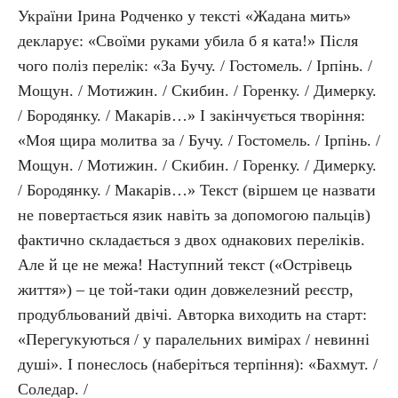
України Ірина Родченко у тексті «Жадана мить»
декларує: «Своїми руками убила б я ката!» Після
чого поліз перелік: «За Бучу. / Гостомель. / Ірпінь. /
Мощун. / Мотижин. / Скибин. / Горенку. / Димерку.
/ Бородянку. / Макарів…» І закінчується творіння:
«Моя щира молитва за / Бучу. / Гостомель. / Ірпінь. /
Мощун. / Мотижин. / Скибин. / Горенку. / Димерку.
/ Бородянку. / Макарів…» Текст (віршем це назвати
не повертається язик навіть за допомогою пальців)
фактично складається з двох однакових переліків.
Але й це не межа! Наступний текст («Острівець
життя») – це той-таки один довжелезний реєстр,
продубльований двічі. Авторка виходить на старт:
«Перегукуються / у паралельних вимірах / невинні
душі». І понеслось (наберіться терпіння): «Бахмут. /
Соледар. /