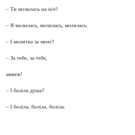
– Ти молилась на ніч?
– Я молилась, молилась, молилась.
– І молитва за мене?
– За тебе, за тебе,
авжеж!
– І боліла душа?
– І боліла, боліла, боліла.