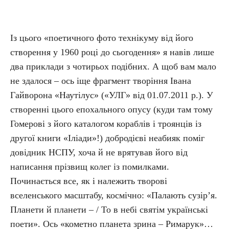
Із цього «поетичного фото технікуму від його
створення у 1960 році до сьогодення» я навів лише
два приклади з чотирьох подібних. А щоб вам мало
не здалося – ось іще фрагмент творіння Івана
Гайворона «Наутілус» («УЛГ» від 01.07.2011 р.). У
створенні цього епохального опусу (куди там тому
Гомерові з його каталогом кораблів і троянців із
другої книги «Іліади»!) добродієві неабияк поміг
довідник НСПУ, хоча й не врятував його від
написання прізвищ колег із помилками.
Починається все, як і належить творові
вселенського масштабу, космічно: «Палають сузір’я.
Планети й планети – / То в небі святім українські
поети». Ось «кометно планета зрина – Римарук»…