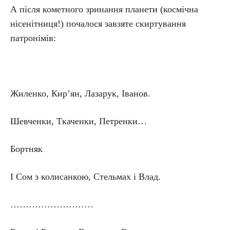
А після кометного зринання планети (космічна
нісенітниця!) почалося завзяте скиртування
патронімів:
Жиленко, Кир’ян, Лазарук, Іванов.
Шевченки, Ткаченки, Петренки…
Бортняк
І Сом з колисанкою, Стельмах і Влад.
………………………