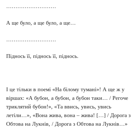
………………………
А ще було, а ще було, а ще…
………………………
Піднось її, піднось її, піднось.
І це тільки в поемі «На білому тумані»! А ще ж у
віршах: «А бубон, а бубон, а бубон таки… / Регоче
триклятий бубон!», «Та ввись, увись, увись
летіли…», «Вона жива, вона – жива! […] / Дорога з
Обтова на Лукнів, / Дорога з Обтова на Лукнів…»