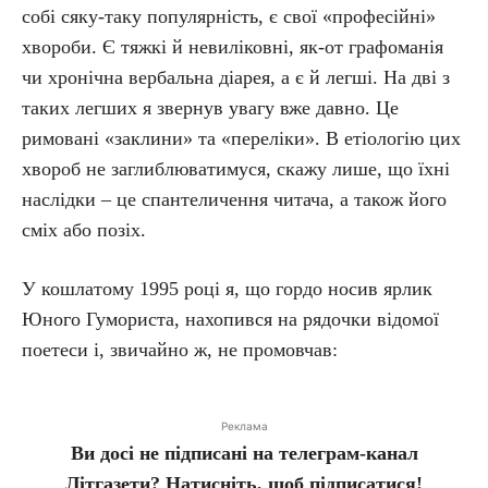
собі сяку-таку популярність, є свої «професійні»
хвороби. Є тяжкі й невиліковні, як-от графоманія
чи хронічна вербальна діарея, а є й легші. На дві з
таких легших я звернув увагу вже давно. Це
римовані «заклини» та «переліки». В етіологію цих
хвороб не заглиблюватимуся, скажу лише, що їхні
наслідки – це спантеличення читача, а також його
сміх або позіх.
У кошлатому 1995 році я, що гордо носив ярлик
Юного Гумориста, нахопився на рядочки відомої
поетеси і, звичайно ж, не промовчав:
Реклама
Ви досі не підписані на телеграм-канал
Літгазети? Натисніть, щоб підписатися!