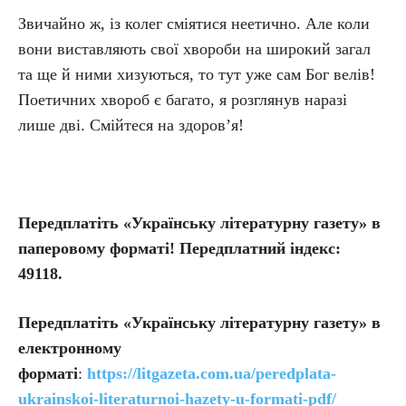
Звичайно ж, із колег сміятися неетично. Але коли
вони виставляють свої хвороби на широкий загал
та ще й ними хизуються, то тут уже сам Бог велів!
Поетичних хвороб є багато, я розглянув наразі
лише дві. Смійтеся на здоров’я!
Передплатіть «Українську літературну газету» в
паперовому форматі! Передплатний індекс:
49118.
Передплатіть
«Українську літературну газету» в
електронному
форматі
:
https://litgazeta.com.ua/peredplata-
ukrainskoi-literaturnoi-hazety-u-formati-pdf/