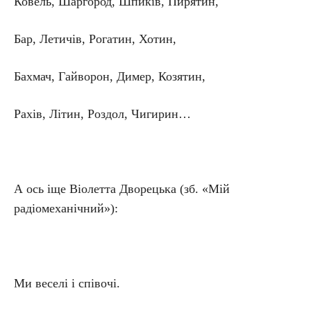
Ковель, Шаргород, Шпиків, Пирятин,
Бар, Летичів, Рогатин, Хотин,
Бахмач, Гайворон, Димер, Козятин,
Рахів, Літин, Роздол, Чигирин…
А ось іще Віолетта Дворецька (зб. «Мій
радіомеханічний»):
Ми веселі і співочі.