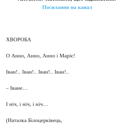
Посилання на канал
ХВОРОБА
О Анно, Анно, Анно і Маріє!
Іван!.. Іван!.. Іван!.. Іван!..
– Іване…
І ніч, і ніч, і ніч…
(Наталка Білоцерківець,