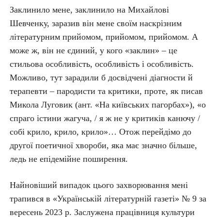
Заклинило мене, заклинило на Михайлові
Шевченку, заразив він мене своїм наскрізним
літературним прийомом, прийомом, прийомом. А
може ж, він не єдиний, у кого «заклин» – це
стильова особливість, особливість і особливість.
Можливо, тут зарадили б досвідчені діагности й
терапевти – пародисти та критики, проте, як писав
Микола Луговик (ант. «На київських пагорбах»), «о
спраго істини жагуча, / я ж не у критиків канючу /
собі крило, крило, крило»… Отож перейдімо до
другої поетичної хвороби, яка має значно більше,
ледь не епідемійне поширення.
Найновіший випадок цього захворювання мені
трапився в «Українській літературній газеті» № 9 за
вересень 2023 р. Заслужена працівниця культури