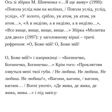
Ось зі збірки М. Шевченка «…Я ще живу» (1990):
«Повзла услід нам на колінах, / Повзла услід, услід,
услід», «У золото, срібло, ув атом, ув атом, ув
атом…», «А в неділю, а в неділю, а в неділю…»,
«Все вище, вище, вище, вище…» Збірка «Молитва
для двох» (1997): у заголовному вірші – тричі
рефреном: «О, Боже мій! О, Боже мій!
О, Боже мій!» і наприкінці – «Богинечко,
Богинечко, Богинечко…» Крім того: «Прокляттям
озвуться мені твої губи. / Не любиш. Не любиш. Не
любиш. Не любиш!», «Вагони, вагони, / вагони,
вагони… / Вогні уночі», «Де жива, де жива, де
жива, жива…» і під завісу: