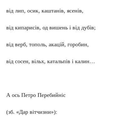
від лип, осик, каштанів, ясенів,
від кипарисів, од вишень і від дубів;
від верб, тополь, акацій, горобин,
від сосен, вільх, катальпів і калин…
А ось Петро Перебийніс
(зб. «Дар вітчизни»):