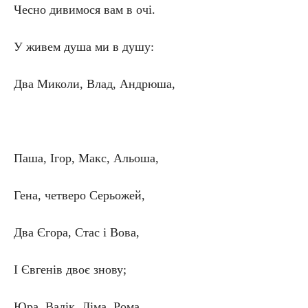
Чесно дивимося вам в очі.
У живем душа ми в душу:
Два Миколи, Влад, Андрюша,
Паша, Ігор, Макс, Альоша,
Гена, четверо Серьожей,
Два Єгора, Стас і Вова,
І Євгенів двоє знову;
Юра, Вадік, Діма, Рома