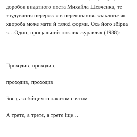
доробок видатного поета Михайла Шевченка, те
зчудування переросло в переконання: «заклин» як
хвороба може мати й тяжкі форми. Ось його збірка
«…Один, прощальний поклик журавля» (1988):
Проходив, проходив,
проходив, проходив
Боєць за бійцем із наказом святим.
А третє, а третє, а третє іще…
………………………