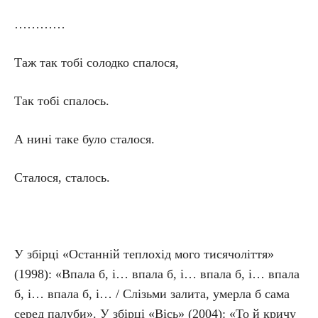
…………
Таж так тобі солодко спалося,
Так тобі спалось.
А нині таке було сталося.
Сталося, сталось.
У збірці «Останній теплохід мого тисячоліття»
(1998): «Впала б, і… впала б, і… впала б, і… впала
б, і… впала б, і… / Слізьми залита, умерла б сама
серед палуби». У збірці «Вісь» (2004): «То й кричу