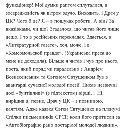
функціонер! Мої думки раптом сплуталися, а
зосередженість як вітром здуло. Виходить, і Драч у
ЦК? Чого б це? Я – в пошуках роботи. А він? За
вказівками, чи що? Згадалося, що читав його лише
дещо. І то в російських перекладах. Здається, в
«Литературной газете», хоч, може, і в
«Комсомольской правде». (Українська преса до
мене не доходила). Більше я читав і чув про нього,
поета, який поряд чи паралельно з Андрієм
Вознесенським та Євгеном Євтушенком був в
авангарді сучасної молодої поезії. Писав незвичні
досі «бунтівливі» (з підтекстом) вірші… Ні,
вирішив я, певне, Драч у ЦК – з повинною,
каяттям. Адже каявся Євген Євтушенко на пленумі
Спілки письменників СРСР, коли його притисли за
«Автобіографію рано постарілої молодої людини»,