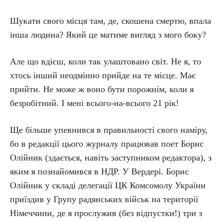
Шукати свого місця там, де, скошена смертю, впала
інша людина? Який це матиме вигляд з мого боку?
Але що вдієш, коли так улаштовано світ. Не я, то
хтось інший неодмінно прийде на те місце. Має
прийти. Не може ж воно бути порожнім, коли я
безробітний. І мені всього-на-всього 21 рік!
Ще більше упевнився в правильності свого наміру,
бо в редакції цього журналу працював поет Борис
Олійник (здається, навіть заступником редактора), з
яким я познайомився в НДР. У Вердері. Борис
Олійник у складі делегації ЦК Комсомолу України
приїздив у Групу радянських військ на території
Німеччини, де я прослужив (без відпустки!) три з