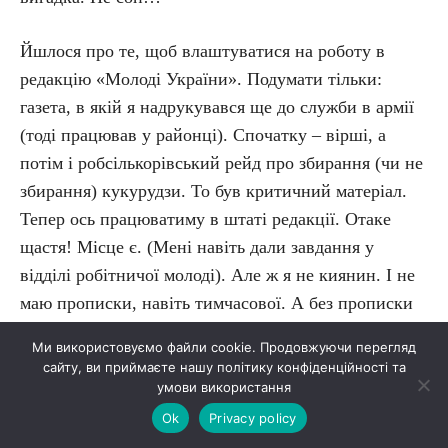
Йшлося про те, щоб влаштуватися на роботу в
редакцію «Молоді України». Подумати тільки:
газета, в якій я надрукувався ще до служби в армії
(тоді працював у районці). Спочатку – вірші, а
потім і робсількорівський рейд про збирання (чи не
збирання) кукурудзи. То був критичний матеріал.
Тепер ось працюватиму в штаті редакції. Отаке
щастя! Місце є. (Мені навіть дали завдання у
відділі робітничої молоді). Але ж я не киянин. І не
маю прописки, навіть тимчасової. А без прописки
(вказівка того ж таки ЦК Комсомолу! Чи не
Ми використовуємо файли cookie. Продовжуючи перегляд
дворушники?) працевлаштувати зась. От лихо!..
сайту, ви приймаєте нашу політику конфіденційності та
Коло замкнулося.
умови використання
Ok
Privacy policy
Та сталося так, що, побувавши в редакції газети