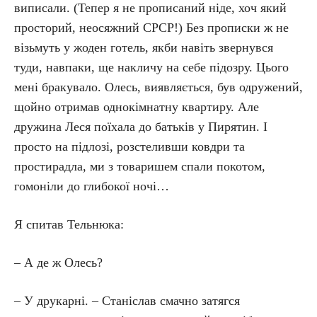
виписали. (Тепер я не прописаний ніде, хоч який
просторий, неосяжний СРСР!) Без прописки ж не
візьмуть у жоден готель, якби навіть звернувся
туди, навпаки, ще накличу на себе підозру. Цього
мені бракувало. Олесь, виявляється, був одружений,
щойно отримав однокімнатну квартиру. Але
дружина Леся поїхала до батьків у Пирятин. І
просто на підлозі, розстеливши ковдри та
простирадла, ми з товаришем спали покотом,
гомоніли до глибокої ночі…
Я спитав Тельнюка:
– А де ж Олесь?
– У друкарні. – Станіслав смачно затягся