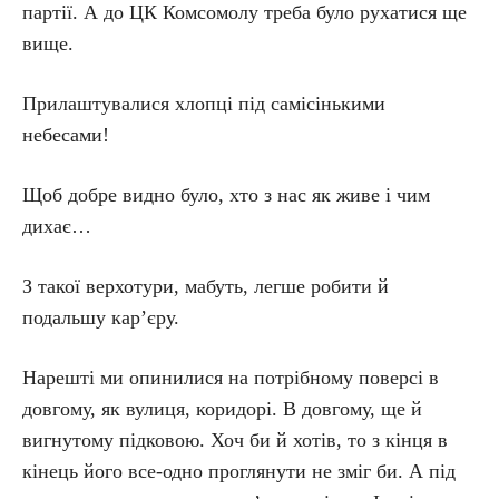
партії. А до ЦК Комсомолу треба було рухатися ще
вище.
Прилаштувалися хлопці під самісінькими
небесами!
Щоб добре видно було, хто з нас як живе і чим
дихає…
З такої верхотури, мабуть, легше робити й
подальшу кар’єру.
Нарешті ми опинилися на потрібному поверсі в
довгому, як вулиця, коридорі. В довгому, ще й
вигнутому підковою. Хоч би й хотів, то з кінця в
кінець його все-одно проглянути не зміг би. А під