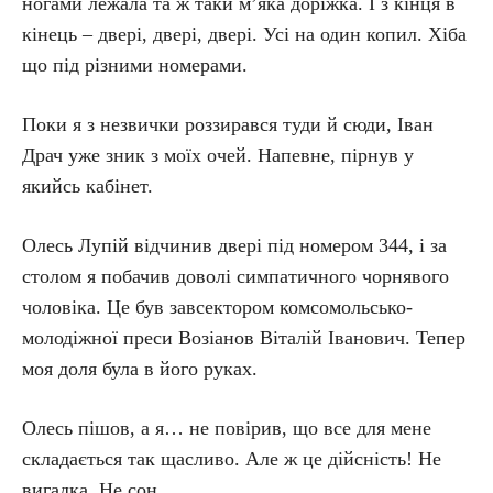
ногами лежала та ж таки м’яка доріжка. І з кінця в
кінець – двері, двері, двері. Усі на один копил. Хіба
що під різними номерами.
Поки я з незвички роззирався туди й сюди, Іван
Драч уже зник з моїх очей. Напевне, пірнув у
якийсь кабінет.
Олесь Лупій відчинив двері під номером 344, і за
столом я побачив доволі симпатичного чорнявого
чоловіка. Це був завсектором комсомольсько-
молодіжної преси Возіанов Віталій Іванович. Тепер
моя доля була в його руках.
Олесь пішов, а я… не повірив, що все для мене
складається так щасливо. Але ж це дійсність! Не
вигадка. Не сон…