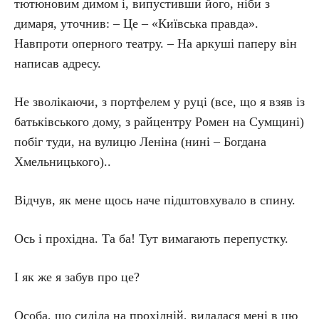
тютюновим димом і, випустивши його, ніби з
димаря, уточнив: – Це – «Київська правда».
Навпроти оперного театру. – На аркуші паперу він
написав адресу.
Не зволікаючи, з портфелем у руці (все, що я взяв із
батьківського дому, з райцентру Ромен на Сумщині)
побіг туди, на вулицю Леніна (нині – Богдана
Хмельницького)..
Відчув, як мене щось наче підштовхувало в спину.
Ось і прохідна. Та ба! Тут вимагають перепустку.
І як же я забув про це?
Особа, що сиділа на прохідній, видалася мені в цю