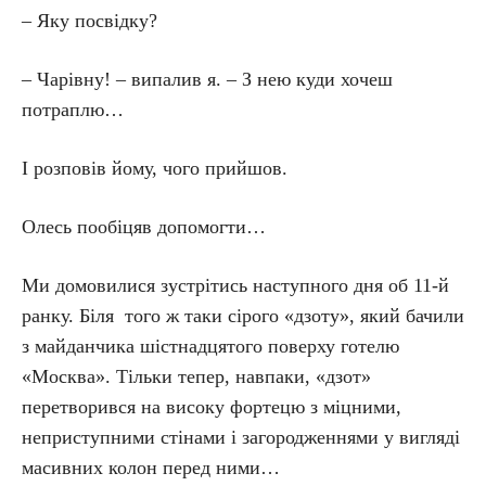
– Яку посвідку?
– Чарівну! – випалив я. – З нею куди хочеш
потраплю…
І розповів йому, чого прийшов.
Олесь пообіцяв допомогти…
Ми домовилися зустрітись наступного дня об 11-й
ранку. Біля того ж таки сірого «дзоту», який бачили
з майданчика шістнадцятого поверху готелю
«Москва». Тільки тепер, навпаки, «дзот»
перетворився на високу фортецю з міцними,
неприступними стінами і загородженнями у вигляді
масивних колон перед ними…