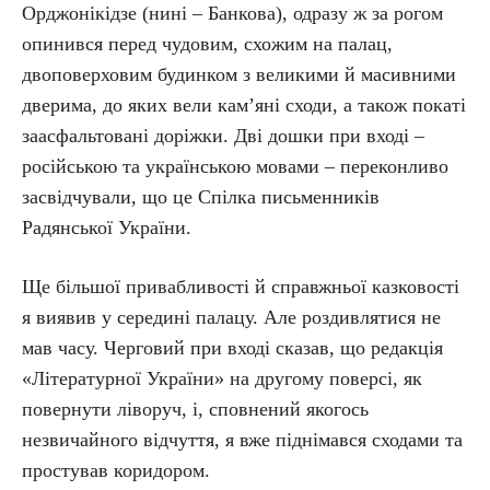
Орджонікідзе (нині – Банкова), одразу ж за рогом
опинився перед чудовим, схожим на палац,
двоповерховим будинком з великими й масивними
дверима, до яких вели кам’яні сходи, а також покаті
заасфальтовані доріжки. Дві дошки при вході –
російською та українською мовами – переконливо
засвідчували, що це Спілка письменників
Радянської України.
Ще більшої привабливості й справжньої казковості
я виявив у середині палацу. Але роздивлятися не
мав часу. Черговий при вході сказав, що редакція
«Літературної України» на другому поверсі, як
повернути ліворуч, і, сповнений якогось
незвичайного відчуття, я вже піднімався сходами та
простував коридором.