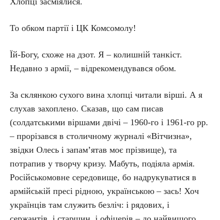
Хлопці засміялися.
То обком партії і ЦК Комсомолу!
Їй-Богу, схоже на дзот. Я – колишній танкіст.
Недавно з армії, – відрекомендувався обом.
За склянкою сухого вина хлопці читали вірші. А я
слухав захоплено. Сказав, що сам писав
(солдатськими віршами двічі – 1960-го і 1961-го рр.
– прорізався в столичному журналі «Вітчизна»,
звідки Олесь і запам’ятав моє прізвище), та
потрапив у творчу кризу. Мабуть, подіяла армія.
Російськомовне середовище, бо надрукуватися в
армійській пресі рідною, українською – зась! Хоч
українців там служить безліч: і рядових, і
сержантів, і старшин, і офіцерів – до найвищого