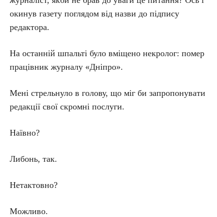
журналіст, якби не брав до уваги це питання? Ось і
окинув газету поглядом від назви до підпису
редактора.
На останній шпальті було вміщено некролог: помер
працівник журналу «Дніпро».
Мені стрельнуло в голову, що міг би запропонувати
редакції свої скромні послуги.
Наївно?
Либонь, так.
Нетактовно?
Можливо.