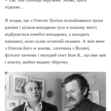
– Так. Він хлопець беручкий. Може, щось
підкаже…
Я згадав, що з Олесем Лупієм познайомився трохи
раніше і цілком випадково (усе в нашому житті
відбувається начебто випадково, а виходить
навпаки), коли склав останній екзамен. А звів мене
з Олесем його ж земляк, хлопчина з Волині,
філолог-заочник і молодий поет Іван К., що вже мав
і власну, щойно видану збірочку.