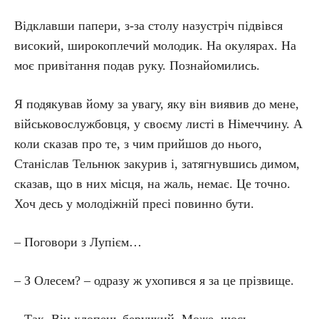
Відклавши папери, з-за столу назустріч підвівся
високий, широкоплечий молодик. На окулярах. На
моє привітання подав руку. Познайомились.
Я подякував йому за увагу, яку він виявив до мене,
військовослужбовця, у своєму листі в Німеччину. А
коли сказав про те, з чим прийшов до нього,
Станіслав Тельнюк закурив і, затягнувшись димом,
сказав, що в них місця, на жаль, немає. Це точно.
Хоч десь у молодіжній пресі повинно бути.
– Поговори з Лупієм…
– З Олесем? – одразу ж ухопився я за це прізвище.