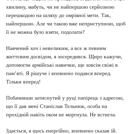
хвилину, мабуть, чи не найпершою серйозною
перешкодою на шляху до омріяної мети. Так,
найпершою. Але чи такою вже неприступною, щоб
її не можна було взяти, подолати?
Навчений хоч і невеликим, а все ж певним
життєвим досвідом, я зосередився. Щиро кажучи,
допомогли армійські навички, ще зовсім свіжі в
пам’яті. Я рішуче і впевнено подався вперед.
Тільки вперед!
Побачивши затиснутий у руці папірець з адресою,
що її дав мені Станіслав Тельнюк, особа на
прохідній навіть оком не моргнула. Не встигла.
Здається, я щось енергійно, впевнено сказав їй.