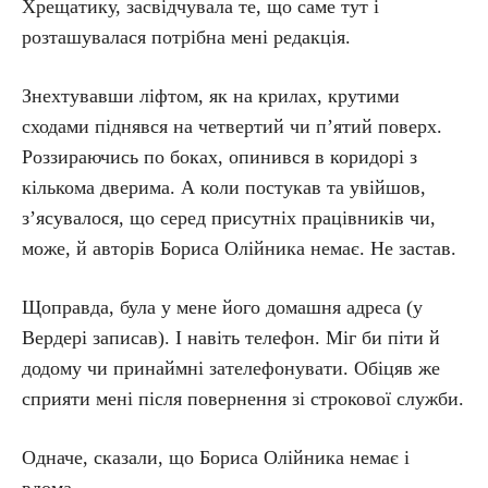
Хрещатику, засвідчувала те, що саме тут і
розташувалася потрібна мені редакція.
Знехтувавши ліфтом, як на крилах, крутими
сходами піднявся на четвертий чи п’ятий поверх.
Роззираючись по боках, опинився в коридорі з
кількома дверима. А коли постукав та увійшов,
з’ясувалося, що серед присутніх працівників чи,
може, й авторів Бориса Олійника немає. Не застав.
Щоправда, була у мене його домашня адреса (у
Вердері записав). І навіть телефон. Міг би піти й
додому чи принаймні зателефонувати. Обіцяв же
сприяти мені після повернення зі строкової служби.
Одначе, сказали, що Бориса Олійника немає і