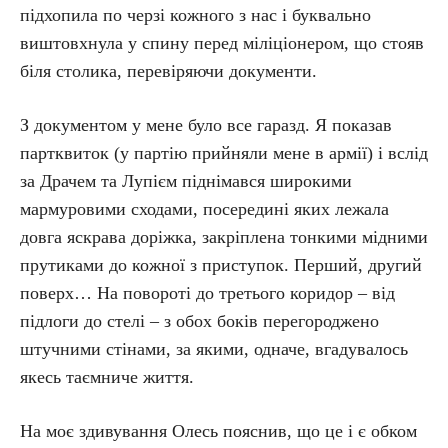
підхопила по черзі кожного з нас і буквально
виштовхнула у спину перед міліціонером, що стояв
біля столика, перевіряючи документи.
З документом у мене було все гаразд. Я показав
партквиток (у партію прийняли мене в армії) і вслід
за Драчем та Лупієм піднімався широкими
мармуровими сходами, посередині яких лежала
довга яскрава доріжка, закріплена тонкими мідними
прутиками до кожної з приступок. Перший, другий
поверх… На повороті до третього коридор – від
підлоги до стелі – з обох боків перегороджено
штучними стінами, за якими, одначе, вгадувалось
якесь таємниче життя.
На моє здивування Олесь пояснив, що це і є обком