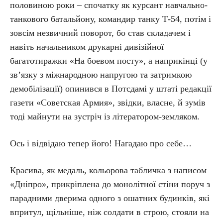
половиною роки – спочатку як курсант навчально-
танкового батальйону, командир танку Т-54, потім і
зовсім незвичний поворот, бо став складачем і
навіть начальником друкарні дивізійної
багатотиражки «На боевом посту», а наприкінці (у
зв’язку з міжнародною напругою та затримкою
демобілізації) опинився в Потсдамі у штаті редакції
газети «Советская Армия», звідки, власне, й зумів
тоді майнути на зустріч із літератором-земляком.
Ось і відвідаю тепер його! Нагадаю про себе…
Красива, як медаль, кольорова табличка з написом
«Дніпро», прикріплена до монолітної стіни поруч з
парадними дверима одного з ошатних будинків, які
впритул, щільніше, ніж солдати в строю, стояли на