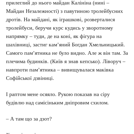
прилеглий до нього майдан Калініна (нині –
Майдан Незалежності) з павутиною тролейбусних
дротів. На майдані, як іграшкові, розверталися
тролейбуси, беручи курс кудись у зворотному
напрямку – туди, де на коні, як фігура на
шахівниці, застиг кам’яний Богдан Хмельницький.
Самого пам’ятника не було видно. Але ж він там. За
плечима будинків. (Київ я знав кепсько). Ліворуч –
навпроти пам’ятника – вивищувалася маківка
Софійської дзвіниці.
І раптом мене осяяло. Рукою показав на сіру
будівлю над самісіньким дніпровим схилом.
– А там що за дзот?