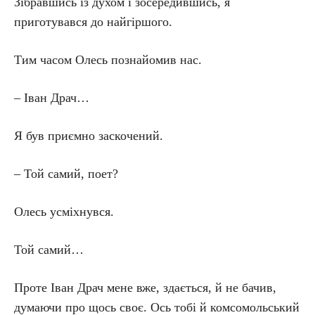
Зібравшись із духом і зосередившись, я
приготувався до найгіршого.
Тим часом Олесь познайомив нас.
– Іван Драч…
Я був приємно заскочений.
– Той самий, поет?
Олесь усміхнувся.
Той самий…
Проте Іван Драч мене вже, здається, й не бачив,
думаючи про щось своє. Ось тобі й комсомольський