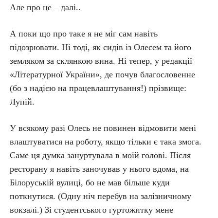
Але про це – далі..
А поки що про таке я не міг сам навіть
підозрювати. Ні тоді, як сидів із Олесем та його
земляком за склянкою вина. Ні тепер, у редакції
«Літературної України», де почув благословенне
(бо з надією на працевлаштування!) прізвище:
Лупій.
У всякому разі Олесь не повинен відмовити мені
влаштуватися на роботу, якщо тільки є така змога.
Саме ця думка зануртувала в моїй голові. Після
ресторану я навіть заночував у нього вдома, на
Білоруській вулиці, бо не мав більше куди
поткнутися. (Одну ніч перебув на залізничному
вокзалі.) Зі студентського гуртожитку мене