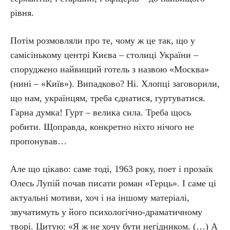
рівня.
Потім розмовляли про те, чому ж це так, що у
самісінькому центрі Києва – столиці України –
споруджено найвищий готель з назвою «Москва»
(нині – «Київ»). Випадково? Ні. Хлопці заговорили,
що нам, українцям, треба єднатися, гуртуватися.
Гарна думка! Гурт – велика сила. Треба щось
робити. Щоправда, конкретно ніхто нічого не
пропонував…
Але що цікаво: саме тоді, 1963 року, поет і прозаїк
Олесь Лупій почав писати роман «Герць». І саме ці
актуальні мотиви, хоч і на іншому матеріалі,
звучатимуть у його психологічно-драматичному
творі. Цитую: «Я ж не хочу бути негідником. (…) А