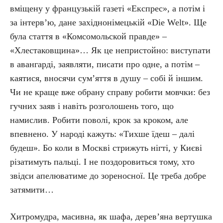
вміщену у французькій газеті «Експрес», а потім і
за інтерв’ю, дане західнонімецькій «Die Welt». Ще
була стаття в «Комсомольской правде» –
«Хлестаковщина»… Як це непристойно: виступати
в авангарді, заявляти, писати про одне, а потім –
каятися, вносячи сум’яття в душу – собі й іншим.
Чи не краще вже обрану справу робити мовчки: без
гучних заяв і навіть розголошень того, що
намислив. Робити поволі, крок за кроком, але
впевнено. У народі кажуть: «Тихше їдеш – далі
будеш». Бо коли в Москві стрижуть нігті, у Києві
різатимуть пальці. І не поздоровиться тому, хто
звідси апелюватиме до зореносної. Це треба добре
затямити…
Хитромудра, масивна, як шафа, дерев’яна вертушка