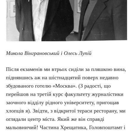
Микола Вінграновський і Олесь Лупій
Після екзаменів ми втрьох сиділи за пляшкою вина,
піднявшись аж на шістнадцятий поверх недавно
збудованого готелю «Москва». (З радості, що
перейшов на третій курс факультету журналістики
заочного відділу рідного університету, пригощав
хлопців я). Звідти, з відкритої тераси ресторану, ми
оглядали центр міста. Який же він справді
мальовничий! Частина Хрещатика, Головпоштамт і