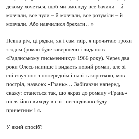
декому хочеться, щоб ми змолоду все бачили – й
мовчали, все чули – й мовчали, все розуміли – й
мовчали. Або навчилися брехати…»
Певна річ, ці рядки, як і сам твір, я прочитаю трохи
згодом (роман буде завершено і видано в
«Радянському письменнику» 1966 року). Через два
роки Олесь напише і видасть новий роман, але зі
співзвучною з попереднім і навіть короткою, мов
постріл, назвою: «Грань»… Забігаючи наперед,
скажу: станеться так, що якраз до роману «Грань»
після його виходу в світ несподівано буду
причетним і я.
У який спосіб?