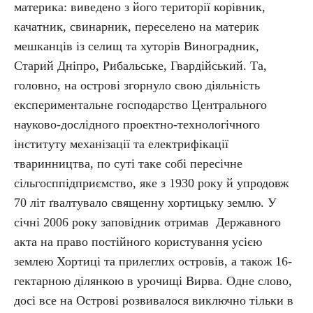
материка: виведено з його території корівник,
качатник, свинарник, переселено на материк
мешканців із селищ та хуторів Виноградник,
Старий Дніпро, Рибальське, Гвардійський. Та,
головно, на острові згорнуло свою діяльність
експериментальне господарство Центрального
науково-дослідного проектно-технологічного
інституту механізації та електрифікації
тваринництва, по суті таке собі пересічне
сільгосппідприємство, яке з 1930 року й упродовж
70 літ ґвалтувало священну хортицьку землю. У
січні 2006 року заповідник отримав Державного
акта на право постійного користування усією
землею Хортиці та прилеглих островів, а також 16-
гектарною ділянкою в урочищі Вирва. Одне слово,
досі все на Острові розвивалося виключно тільки в