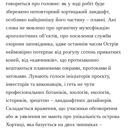
говориться про головне: як у ході робіт буде
збережено неповторний хортицький ландшфт,
особливо найціннішу його частину – плавні. Ані
слова не мовлено про органічну музеєфікацію
археологічних об’єктів, про посилення служби
охорони заповідника, адже останнім часом Острів
неймовірно потерпає від розгулу сотень приватних
коней, від «каячників», що протизаконно
вештаються плавневими озерами, протоками й
затоками. Лунають голоси ініціаторів проєкту,
інвесторів та виконавців, і геть не чути
професіональних ботаніків, зоологів, екологів,
істориків, зрештою – ландшафтних дизайнерів.
Складається враження, що учасники обговорення
або ж уявлення не мають про унікальність острова
Хортиці, яка базується на двох чинниках –