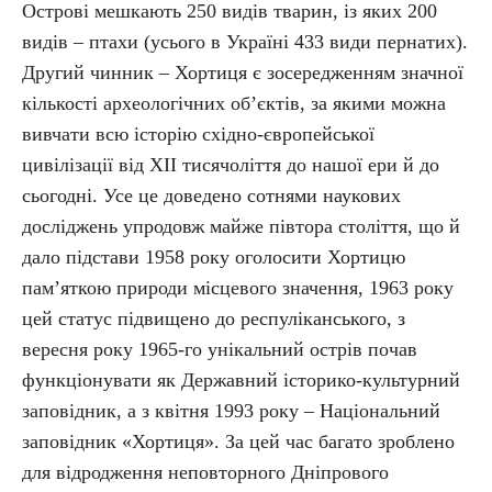
Острові мешкають 250 видів тварин, із яких 200
видів – птахи (усього в Україні 433 види пернатих).
Другий чинник – Хортиця є зосередженням значної
кількості археологічних об’єктів, за якими можна
вивчати всю історію східно-європейської
цивілізації від XII тисячоліття до нашої ери й до
сьогодні. Усе це доведено сотнями наукових
досліджень упродовж майже півтора століття, що й
дало підстави 1958 року оголосити Хортицю
пам’яткою природи місцевого значення, 1963 року
цей статус підвищено до респуліканського, з
вересня року 1965-го унікальний острів почав
функціонувати як Державний історико-культурний
заповідник, а з квітня 1993 року – Національний
заповідник «Хортиця». За цей час багато зроблено
для відродження неповторного Дніпрового