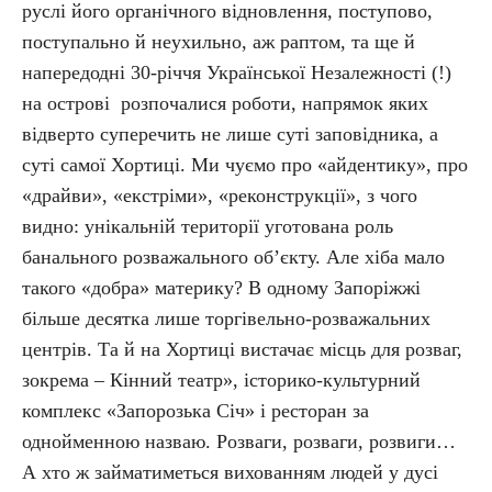
руслі його органічного відновлення, поступово,
поступально й неухильно, аж раптом, та ще й
напередодні 30-річчя Української Незалежності (!)
на острові розпочалися роботи, напрямок яких
відверто суперечить не лише суті заповідника, а
суті самої Хортиці. Ми чуємо про «айдентику», про
«драйви», «екстріми», «реконструкції», з чого
видно: унікальній території уготована роль
банального розважального об’єкту. Але хіба мало
такого «добра» материку? В одному Запоріжжі
більше десятка лише торгівельно-розважальних
центрів. Та й на Хортиці вистачає місць для розваг,
зокрема – Кінний театр», історико-культурний
комплекс «Запорозька Січ» і ресторан за
однойменною назваю. Розваги, розваги, розвиги…
А хто ж займатиметься вихованням людей у дусі