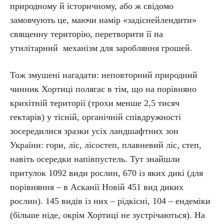
природному й історичному, або ж свідомо
замовчують це, маючи намір «задіснейлендити»
священну територію, перетворити її на
утилітарний механізм для заробляння грошей.
Тож змушені нагадати: неповторний природний
чинник Хортиці полягає в тім, що на порівняно
крихітній території (трохи менше 2,5 тисяч
гектарів) у тісній, органічній співдружності
зосередилися зразки усіх ландшафтних зон
України: гори, ліс, лісостеп, плавневий ліс, степ,
навіть осередки напівпустель. Тут знайшли
притулок 1092 види рослин, 670 із яких дикі (для
порівняння – в Асканії Новій 451 вид диких
рослин). 145 видів із них – рідкісні, 104 – ендеміки
(більше ніде, окрім Хортиці не зустрічаються). На