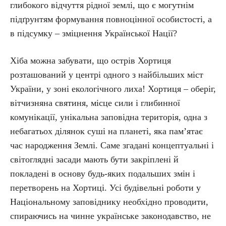
глибокого відчуття рідної землі, що є могутнім
підґрунтям формування повноцінної особистості, а
в підсумку – зміцнення Української Нації?
Хіба можна забувати, що острів Хортиця
розташований у центрі одного з найбільших міст
України, у зоні екологічного лиха! Хортиця – оберіг,
вітчизняна святиня, місце сили і глибинної
комунікації, унікальна заповідна територія, одна з
небагатьох ділянок суші на планеті, яка пам’ятає
час народження Землі. Cаме згадані концептуальні і
світоглядні засади мають бути закріплені й
покладені в основу будь-яких подальших змін і
перетворень на Хортиці. Усі будівельні роботи у
Національному заповіднику необхідно проводити,
спираючись на чинне українське законодавство, не