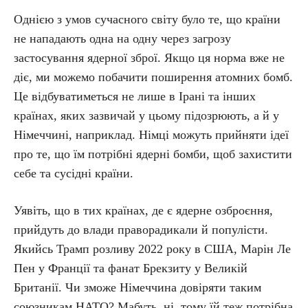
Однією з умов сучасного світу було те, що країни
не нападають одна на одну через загрозу
застосування ядерної зброї. Якщо ця норма вже не
діє, ми можемо побачити поширення атомних бомб.
Це відбуватиметься не лише в Ірані та інших
країнах, яких зазвичай у цьому підозрюють, а й у
Німеччині, наприклад. Німці можуть прийняти ідеї
про те, що їм потрібні ядерні бомби, щоб захистити
себе та сусідні країни.
Уявіть, що в тих країнах, де є ядерне озброєння,
прийдуть до влади праворадикали й популісти.
Якийсь Трамп розливу 2022 року в США, Марін Ле
Пен у Франції та фанат Брекзиту у Великій
Британії. Чи зможе Німеччина довіряти таким
союзникам НАТО? Мабуть, ні, тому їй теж потрібна