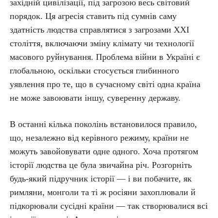
західній цивілізації, під загрозою весь світовий
порядок. Ця агресія ставить під сумнів саму
здатність людства справлятися з загрозами XXI
століття, включаючи зміну клімату чи технології
масового руйнування. Проблема війни в Україні є
глобальною, оскільки стосується глибинного
уявлення про те, що в сучасному світі одна країна
не може завоювати іншу, суверенну державу.
В останні кілька поколінь встановилося правило,
що, незалежно від керівного режиму, країни не
можуть завойовувати одне одного. Хоча протягом
історії людства це була звичайна річ. Розгорніть
будь-який підручник історії — і ви побачите, як
римляни, монголи та ті ж росіяни захоплювали й
підкорювали сусідні країни — так створювалися всі