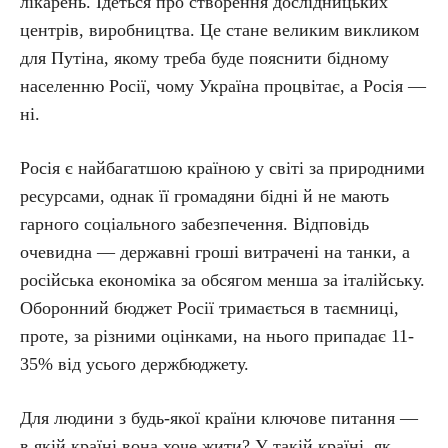
лікарень. Ідеться про створення дослідницьких
центрів, виробництва. Це стане великим викликом
для Путіна, якому треба буде пояснити бідному
населенню Росії, чому Україна процвітає, а Росія —
ні.
Росія є найбагатшою країною у світі за природними
ресурсами, однак її громадяни бідні й не мають
гарного соціального забезпечення. Відповідь
очевидна — державні гроші витрачені на танки, а
російська економіка за обсягом менша за італійську.
Оборонний бюджет Росії тримається в таємниці,
проте, за різними оцінками, на нього припадає 11-
35% від усього держбюджету.
Для людини з будь-якої країни ключове питання —
в якій країні вона хоче жити? У такій країні, як