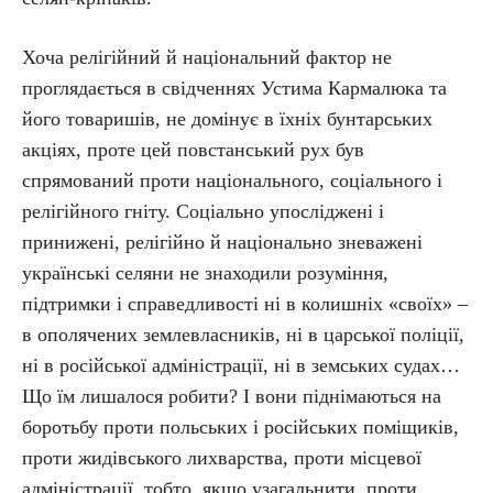
Хоча релігійний й національний фактор не
проглядається в свідченнях Устима Кармалюка та
його товаришів, не домінує в їхніх бунтарських
акціях, проте цей повстанський рух був
спрямований проти національного, соціального і
релігійного гніту. Соціально упосліджені і
принижені, релігійно й національно зневажені
українські селяни не знаходили розуміння,
підтримки і справедливості ні в колишніх «своїх» –
в ополячених землевласників, ні в царської поліції,
ні в російської адміністрації, ні в земських судах…
Що їм лишалося робити? І вони піднімаються на
боротьбу проти польських і російських поміщиків,
проти жидівського лихварства, проти місцевої
адміністрації, тобто, якщо узагальнити, проти