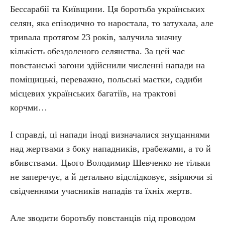
Бессарабії та Київщини. Ця боротьба українських
селян, яка епізодично то наростала, то затухала, але
тривала протягом 23 років, залучила значну
кількість обездоленого селянства. За цей час
повстанські загони здійснили численні напади на
поміщицькі, переважно, польські маєтки, садиби
місцевих українських багатіїв, на трактові
корчми…
І справді, ці напади іноді визначалися знущаннями
над жертвами з боку нападників, грабежами, а то й
вбивствами. Цього Володимир Шевченко не тільки
не заперечує, а й детально відслідковує, звіряючи зі
свідченнями учасників нападів та їхніх жертв.
Але зводити боротьбу повстанців під проводом