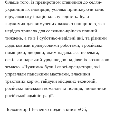
більше того, із презирством ставилися до селян-
українців як іновірців, усіляко принижуючи їхню
віру, людську і національну гідність. Були
«чужими» для вимучених важкою панщиною, яка
нерідко тривала для селянина-кріпака повний
тиждень, а то в і суботньо-недільні дні, та різними
додатковими примусовими роботами, і російські
поміщики, дворяни, яким надавалася перевага,
оскільки царський уряд щедро наділяв їх козацькою
землею. «Чужими» були і євреї-орендатори, які
управляли панськими маєтками, власники
трактових корчм, гайдуки місцевих економій,
російські військові команди та поліція, чиновники
російської адміністрації.
Володимир Шевченко подає в книзі «Ой,