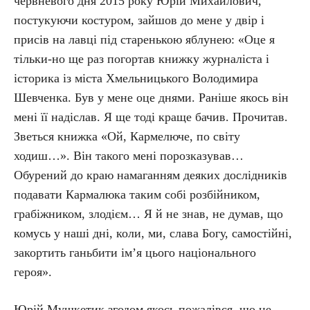
червневого дня 2015 року Юрій Михайлович,
постукуючи костуром, зайшов до мене у двір і
присів на лавці під старенькою яблунею: «Оце я
тільки-но ще раз погортав книжку журналіста і
історика із міста Хмельницького Володимира
Шевченка. Був у мене оце днями. Раніше якось він
мені її надіслав. Я ще тоді краще бачив. Прочитав.
Зветься книжка «Ой, Кармелюче, по світу
ходиш…». Він такого мені порозказував…
Обурений до краю намаганням деяких дослідників
подавати Кармалюка таким собі розбійником,
грабіжником, злодієм… Я й не знав, не думав, що
комусь у наші дні, коли, ми, слава Богу, самостійні,
закортить ганьбити ім’я цього національного
героя».
Юрій Мушкетик згодом якось пожалівся, що не