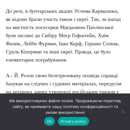
До речі, в бунтарських акціях Устима Кармалюка,
як відомо брали участь також і євреї. Так, за напад
на маєтність посесорки Магдалини Паплінської
були заслані до Сибіру Меєр Гофштейн, Хаїм
Фалик, Лейба Фурман, Іцко Корф, Гершко Співак,
Сруль Кіперман та інші євреї. Правда, це було
елементарне пограбування.
А.- Й. Ролле свою белетризовану оповідь справді
базував на слідчих і судових матеріалах, передусім
на архівних даних утвореної російським урядом у
листопаді 1833 р. Галузинецької слідчої комісії і,
Ми використовуємо файли cookie. Продовжуючи перегляд
сайту, ви приймаєте нашу політику конфіденційності та
звісно, подає Кармалюка як лише дезертира, злодія,
умови використання
розбійника, грабіжника, каторжанина-втікача. Але
Ok
Privacy policy
згадаймо, як російська і польська влада, офіційні