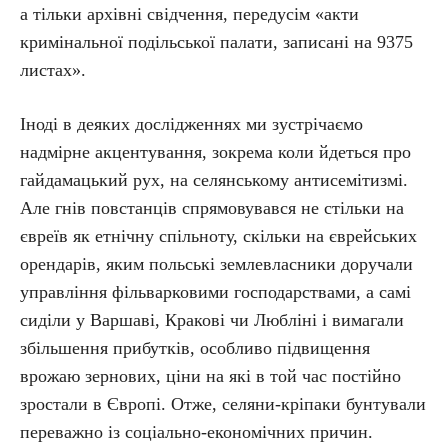
а тільки архівні свідчення, передусім «акти
кримінальної подільської палати, записані на 9375
листах».
Іноді в деяких дослідженнях ми зустрічаємо
надмірне акцентування, зокрема коли йдеться про
гайдамацький рух, на селянському антисемітизмі.
Але гнів повстанців спрямовувався не стільки на
євреїв як етнічну спільноту, скільки на єврейських
орендарів, яким польські землевласники доручали
управління фільварковими господарствами, а самі
сиділи у Варшаві, Кракові чи Любліні і вимагали
збільшення прибутків, особливо підвищення
врожаю зернових, ціни на які в той час постійно
зростали в Європі. Отже, селяни-кріпаки бунтували
переважно із соціально-економічних причин.