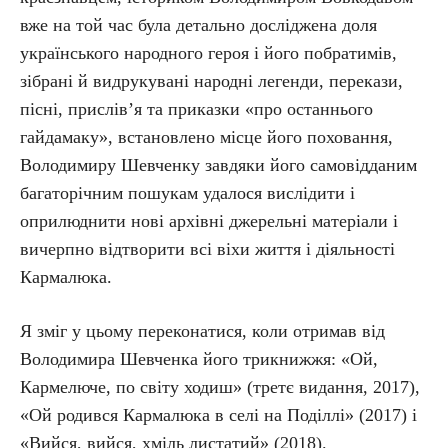
вже на той час була детально досліджена доля
українського народного героя і його побратимів,
зібрані й видрукувані народні легенди, перекази,
пісні, прислів’я та приказки «про останнього
гайдамаку», встановлено місце його поховання,
Володимиру Шевченку завдяки його самовідданим
багаторічним пошукам удалося вислідити і
оприлюднити нові архівні джерельні матеріали і
вичерпно відтворити всі віхи життя і діяльності
Кармалюка.
Я зміг у цьому переконатися, коли отримав від
Володимира Шевченка його трикнижжя: «Ой,
Кармелюче, по світу ходиш» (третє видання, 2017),
«Ой родився Кармалюка в селі на Поділлі» (2017) і
«Вийся, вийся, хміль листатий» (2018).