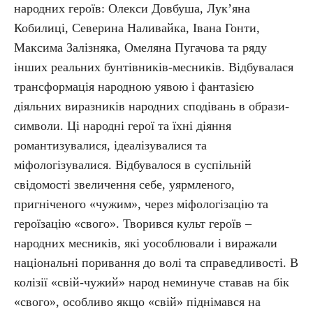
народних героїв: Олекси Довбуша, Лук’яна
Кобилиці, Северина Наливайка, Івана Гонти,
Максима Залізняка, Омеляна Пугачова та ряду
інших реальних бунтівників-месників. Відбувалася
трансформація народною уявою і фантазією
діяльних виразників народних сподівань в образи-
символи. Ці народні герої та їхні діяння
романтизувалися, ідеалізувалися та
міфологізувалися. Відбувалося в суспільній
свідомості звеличення себе, уярмленого,
пригніченого «чужим», через міфологізацію та
героїзацію «свого». Творився культ героїв –
народних месників, які уособлювали і виражали
національні поривання до волі та справедливості. В
колізії «свій-чужий» народ неминуче ставав на бік
«свого», особливо якщо «свій» піднімався на