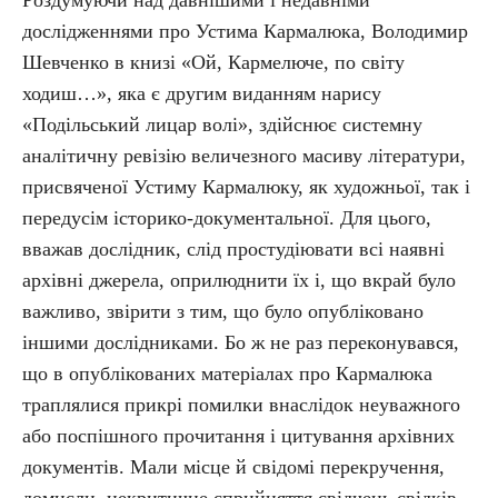
Роздумуючи над давнішими і недавніми
дослідженнями про Устима Кармалюка, Володимир
Шевченко в книзі «Ой, Кармелюче, по світу
ходиш…», яка є другим виданням нарису
«Подільський лицар волі», здійснює системну
аналітичну ревізію величезного масиву літератури,
присвяченої Устиму Кармалюку, як художньої, так і
передусім історико-документальної. Для цього,
вважав дослідник, слід простудіювати всі наявні
архівні джерела, оприлюднити їх і, що вкрай було
важливо, звірити з тим, що було опубліковано
іншими дослідниками. Бо ж не раз переконувався,
що в опублікованих матеріалах про Кармалюка
траплялися прикрі помилки внаслідок неуважного
або поспішного прочитання і цитування архівних
документів. Мали місце й свідомі перекручення,