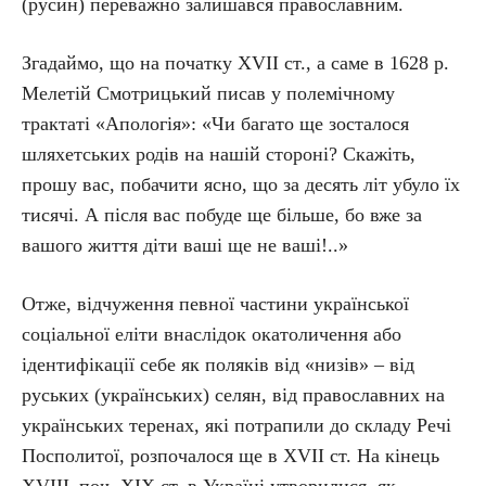
(русин) переважно залишався православним.
Згадаймо, що на початку XVII ст., а саме в 1628 р.
Мелетій Смотрицький писав у полемічному
трактаті «Апологія»: «Чи багато ще зосталося
шляхетських родів на нашій стороні? Скажіть,
прошу вас, побачити ясно, що за десять літ убуло їх
тисячі. А після вас побуде ще більше, бо вже за
вашого життя діти ваші ще не ваші!..»
Отже, відчуження певної частини української
соціальної еліти внаслідок окатоличення або
ідентифікації себе як поляків від «низів» – від
руських (українських) селян, від православних на
українських теренах, які потрапили до складу Речі
Посполитої, розпочалося ще в XVII ст. На кінець