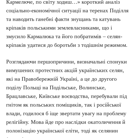
Кармелюче, по світу ходиш…» короткий аналіз
соціально-економічної ситуації на теренах Поділля
та наводить ганебні факти знущань та катувань
кріпаків польськими землевласниками, що і
змусило Кармалюка та його побратимів – селян-
кріпаків удатися до боротьби з тодішнім режимом.
Розглядаючи першопричини, визначальні спонуки
вимушених протестних акцій українських селян,
які на Правобережній Україні, а це до другого
поділу Польщі на Подільське, Волинське,
Брацлавське, Київське воєводства, перебували під
гнітом як польських поміщиків, так і російської
влади, годилося б іще звертати увагу на проблему
релігійну. Мова йде про наслідки окатоличення й
полонізацію української еліти, тоді як селянин