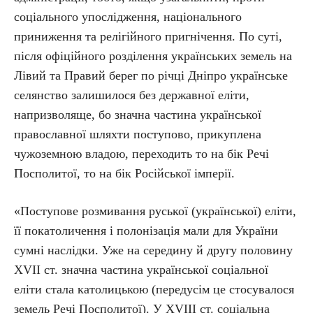
соціального упослідження, національного
приниження та релігійного пригнічення. По суті,
після офіційного розділення українських земель на
Лівий та Правий берег по річці Дніпро українське
селянство залишилося без державної еліти,
напризволяще, бо значна частина української
православної шляхти поступово, прикуплена
чужоземною владою, переходить то на бік Речі
Посполитої, то на бік Російської імперії.
«Поступове розмивання руської (української) еліти,
її покатоличення і полонізація мали для України
сумні наслідки. Уже на середину й другу половину
XVII ст. значна частина української соціальної
еліти стала католицькою (передусім це стосувалося
земель Речі Посполитої). У XVIII ст. соціальна