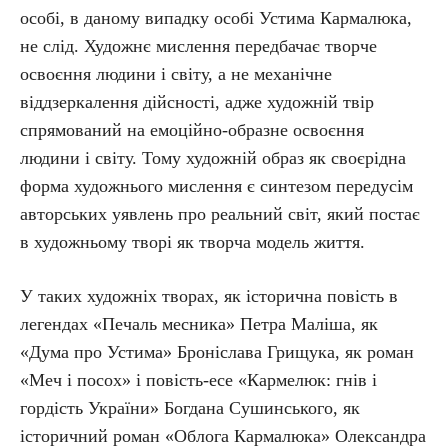
особі, в даному випадку особі Устима Кармалюка,
не слід. Художнє мислення передбачає творче
освоєння людини і світу, а не механічне
віддзеркалення дійсності, адже художній твір
спрямований на емоційно-образне освоєння
людини і світу. Тому художній образ як своєрідна
форма художнього мислення є синтезом передусім
авторських уявлень про реальний світ, який постає
в художньому творі як творча модель життя.
У таких художніх творах, як історична повість в
легендах «Печаль месника» Петра Маліша, як
«Дума про Устима» Броніслава Грищука, як роман
«Меч і посох» і повість-есе «Кармелюк: гнів і
гордість України» Богдана Сушинського, як
історичний роман «Облога Кармалюка» Олександра