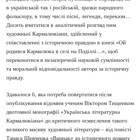
в українській так і російській, зразки народного
фольклору, в тому числі пісні, легенди, перекази…
Досить вчитатися в аналітичний розгляд ним
художньої Кармалюкіани, здійснений у
співставленні з історичною правдою в книзі «Ой
родився Кармалюка в селі на Поділлі…», щоб
переконатися в незаперечній науковій сумлінності
та моральній відповідальності автора за історичну
правду.
Здавалося б, яка потреба повертатися після
опублікування відомим ученим Віктором Тищенком
двотомної монографії «Українська літературна
Кармалюкіана» до критичного осмислення такого
великого масиву художньої літератури – від повісті
Тараса Шевченка «Варнак» до історичного роману