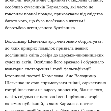
домисли, некритичне сприйняття свідчень свідків,
особливо сучасників Кармалюка, які часто не
говорили повної правди, приховували від слідства
багато чого, що було пов’язано з життям і
боротьбою легендарного бунтівника.
Володимир Шевченко аргументовано обґрунтував,
до яких прикрих помилок призвела деяких
дослідників сліпа довіра до царсько-чиновницьких
судових актів. Особливо його вражало і обурювало
вульгарне спотворення і грубі фальсифікації
історичної постаті Кармалюка. Але Володимир
Шевченко не став спрямовувати гнівні, саркастично
гострі інвективи на адресу опонентів, більше того,
навіть свідомо не називав імен і прізвищ авторів
окремих публікацій, в яких Кармалюк постає
переважно розбійником і грабіжником. Очевидно