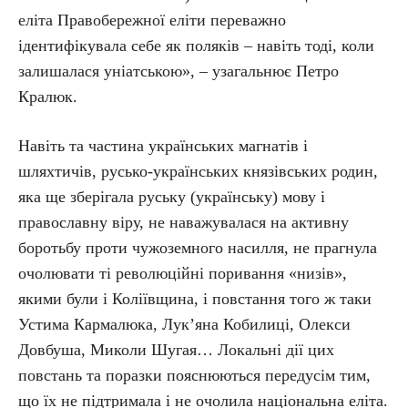
еліта Правобережної еліти переважно
ідентифікувала себе як поляків – навіть тоді, коли
залишалася уніатською», – узагальнює Петро
Кралюк.
Навіть та частина українських магнатів і
шляхтичів, русько-українських князівських родин,
яка ще зберігала руську (українську) мову і
православну віру, не наважувалася на активну
боротьбу проти чужоземного насилля, не прагнула
очолювати ті революційні поривання «низів»,
якими були і Коліївщина, і повстання того ж таки
Устима Кармалюка, Лук’яна Кобилиці, Олекси
Довбуша, Миколи Шугая… Локальні дії цих
повстань та поразки пояснюються передусім тим,
що їх не підтримала і не очолила національна еліта.