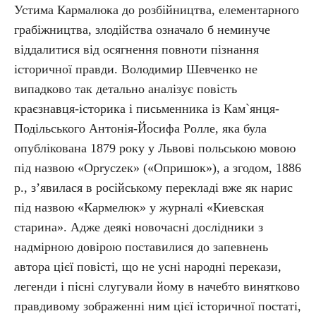
Устима Кармалюка до розбійництва, елементарного
грабіжництва, злодійства означало б неминуче
віддалитися від осягнення повноти пізнання
історичної правди. Володимир Шевченко не
випадково так детально аналізує повість
краєзнавця-історика і письменника із Кам`янця-
Подільського Антонія-Йосифа Ролле, яка була
опублікована 1879 року у Львові польською мовою
під назвою «Opryczек» («Опришок»), а згодом, 1886
р., з’явилася в російському перекладі вже як нарис
під назвою «Кармелюк» у журналі «Киевская
старина». Адже деякі новочасні дослідники з
надмірною довірою поставилися до запевнень
автора цієї повісті, що не усні народні перекази,
легенди і пісні слугували йому в начебто винятково
правдивому зображенні ним цієї історичної постаті,