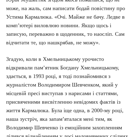
може, на жаль, сам написати бодай повістину про
Устима Кармалюка. «Очі. Майже не бачу. Ледве в
комп’ютері виловлюю новини. Якщо щось і
записую, переважно в щоденник, то наосліп. Сам
відчитати те, що нашкрябав, не можу».
Згадую, коли в Хмельницькому урочисто
відкривали пам’ятник Богдану Хмельницькому,
здається, в 1993 році, я тоді познайомився з
журналістом Володимиром Шевченком, який у
місцевій пресі виступав з нарисами і статтями,
присвяченими висвітленню невідомих фактів із
життя Кармалюка. Була іще одна, в 2000-му році,
наша зустріч, яка запам’яталася мені тим, як
Володимир Шевченко із емоційним захопленням
ділився віднайденням у досі маловивчених слідчих