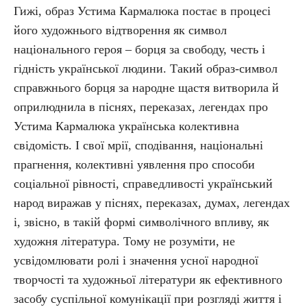
Гижі, образ Устима Кармалюка постає в процесі
його художнього відтворення як символ
національного героя – борця за свободу, честь і
гідність української людини. Такий образ-символ
справжнього борця за народне щастя витворила й
оприлюднила в піснях, переказах, легендах про
Устима Кармалюка українська колективна
свідомість. І свої мрії, сподівання, національні
прагнення, колективні уявлення про способи
соціальної рівності, справедливості український
народ виражав у піснях, переказах, думах, легендах
і, звісно, в такій формі символічного впливу, як
художня література. Тому не розуміти, не
усвідомлювати ролі і значення усної народної
творчості та художньої літератури як ефективного
засобу суспільної комунікації при розгляді життя і