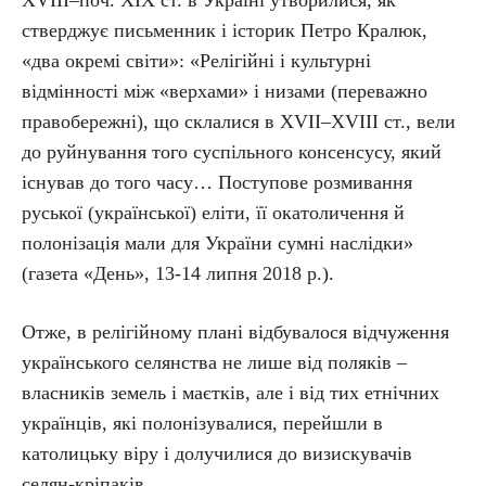
XVIII–поч. XIX ст. в Україні утворилися, як
стверджує письменник і історик Петро Кралюк,
«два окремі світи»: «Релігійні і культурні
відмінності між «верхами» і низами (переважно
правобережні), що склалися в XVII–XVIII ст., вели
до руйнування того суспільного консенсусу, який
існував до того часу… Поступове розмивання
руської (української) еліти, її окатоличення й
полонізація мали для України сумні наслідки»
(газета «День», 13-14 липня 2018 р.).
Отже, в релігійному плані відбувалося відчуження
українського селянства не лише від поляків –
власників земель і маєтків, але і від тих етнічних
українців, які полонізувалися, перейшли в
католицьку віру і долучилися до визискувачів
селян-кріпаків.