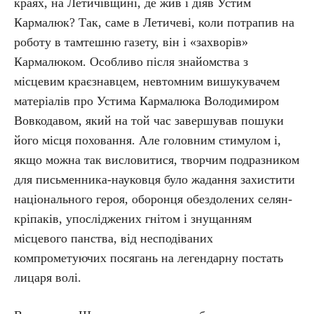
краях, на Летичівщині, де жив і діяв Устим
Кармалюк? Так, саме в Летичеві, коли потрапив на
роботу в тамтешню газету, він і «захворів»
Кармалюком. Особливо після знайомства з
місцевим краєзнавцем, невтомним вишукувачем
матеріалів про Устима Кармалюка Володимиром
Вовкодавом, який на той час завершував пошуки
його місця поховання. Але головним стимулом і,
якщо можна так висловитися, творчим подразником
для письменника-науковця було жадання захистити
національного героя, оборонця обездолених селян-
кріпаків, упосліджених гнітом і знущанням
місцевого панства, від несподіваних
компрометуючих посягань на легендарну постать
лицаря волі.