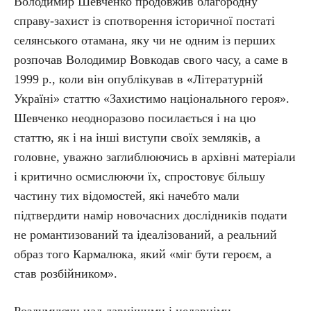
Володимир Шевченко продовжив благородну
справу-захист із спотворення історичної постаті
селянського отамана, яку чи не одним із перших
розпочав Володимир Вовкодав свого часу, а саме в
1999 р., коли він опублікував в «Літературній
Україні» статтю «Захистимо національного героя».
Шевченко неодноразово посилається і на цю
статтю, як і на інші виступи своїх земляків, а
головне, уважно заглиблюючись в архівні матеріали
і критично осмислюючи їх, спростовує більшу
частину тих відомостей, які начебто мали
підтвердити намір новочасних дослідників подати
не романтизований та ідеалізований, а реальний
образ того Кармалюка, який «міг бути героєм, а
став розбійником».