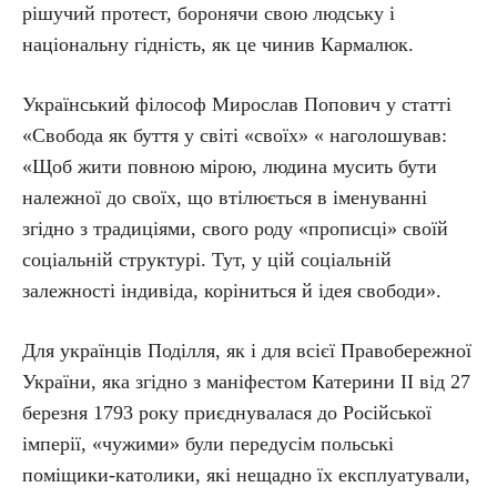
рішучий протест, боронячи свою людську і
національну гідність, як це чинив Кармалюк.
Український філософ Мирослав Попович у статті
«Свобода як буття у світі «своїх» « наголошував:
«Щоб жити повною мірою, людина мусить бути
належної до своїх, що втілюється в іменуванні
згідно з традиціями, свого роду «прописці» своїй
соціальній структурі. Тут, у цій соціальній
залежності індивіда, коріниться й ідея свободи».
Для українців Поділля, як і для всієї Правобережної
України, яка згідно з маніфестом Катерини ІІ від 27
березня 1793 року приєднувалася до Російської
імперії, «чужими» були передусім польські
поміщики-католики, які нещадно їх експлуатували,