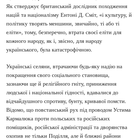
Як стверджує британський дослідник походження
націй та націоналізму Ентоні Д. Сміт, «і культуру, й
політику творять меншини, звичайно, ті або ті
еліти», тому, безперечно, втрата своєї еліти для
кожного народу, як і, звісно, для народу
українського, була катастрофічною.
Українські селяни, втрачаючи будь-яку надію на
покращення свого соціального становища,
зазнаючи ще й релігійного гніту, приниження
людської і національної гідності, вдавалися до
відчайдушного спротиву, бунту, кривавої помсти.
Відомо, що повстанський рух під проводом Устима
Кармалюка проти польських та російських
поміщиків, російської адміністрації та дворянства
охопив не тільки Поділля, але й ближні райони