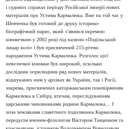
і судових справах періоду Російської імперії нових
матеріалів про Устима Кармалюка. Вже на той час у
Шевченка був готовий до друку історико-
біографічний нарис, який з’явився окремою
книжечкою у 2002 році під назвою «Подільський
лицар волі» і був присвячений 215-річчю
народження Устима Кармалюка. Розголос цієї
невеличкої книжки був широкий, оскільки
дослідник оприлюднив ряд нових матеріалів,
відшуканих ним у архівах як України, так і Росії,
зокрема, присвячених каторжанським поневірянням
Кармалюка в Сибіру, втечам, переслідуванням
царськими чиновниками родини Кармалюка… І
хоча земляками славетного подолянина Кармалюка,
передусім вченим-філологом Віктором Тищенком та
краєзнавцем, істориком Володимиром Вовкодавом