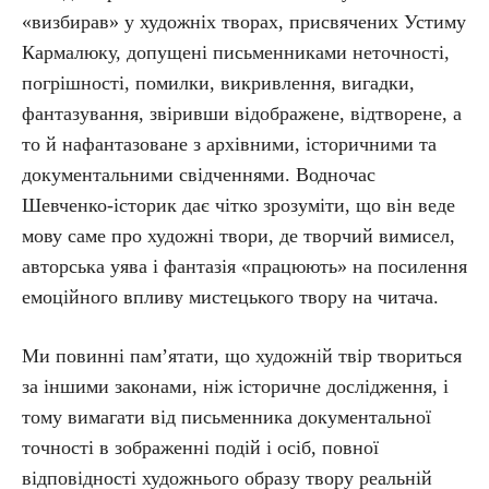
«визбирав» у художніх творах, присвячених Устиму
Кармалюку, допущені письменниками неточності,
погрішності, помилки, викривлення, вигадки,
фантазування, звіривши відображене, відтворене, а
то й нафантазоване з архівними, історичними та
документальними свідченнями. Водночас
Шевченко-історик дає чітко зрозуміти, що він веде
мову саме про художні твори, де творчий вимисел,
авторська уява і фантазія «працюють» на посилення
емоційного впливу мистецького твору на читача.
Ми повинні пам’ятати, що художній твір твориться
за іншими законами, ніж історичне дослідження, і
тому вимагати від письменника документальної
точності в зображенні подій і осіб, повної
відповідності художнього образу твору реальній