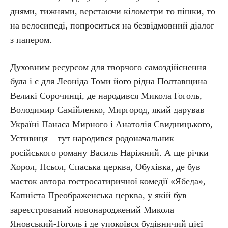
днями, тижнями, верстаючи кілометри то пішки, то
на велосипеді, попроситься на безвідмовний діалог
з папером.
Духовним ресурсом для творчого самоздійснення
була і є для Леоніда Томи його рідна Полтавщина –
Великі Сорочинці, де народився Микола Гоголь,
Володимир Самійленко, Миргород, який дарував
Україні Панаса Мирного і Анатолія Свидницького,
Устивиця – тут народився родоначальник
російського роману Василь Наріжний. А ще річки
Хорол, Псьол, Спаська церква, Обухівка, де був
маєток автора гостросатиричної комедії «Ябеда»,
Капніста Преображенська церква, у якій був
зареєстрований новонароджений Микола
Яновський-Гоголь і де упокоївся будівничий цієї