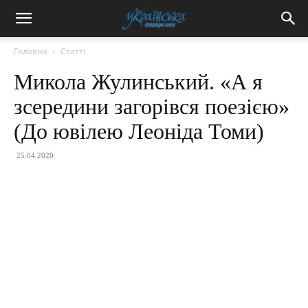
Головна
Статті
Микола Жулинський. «А я
зсередини загорівся поезією»
(До ювілею Леоніда Томи)
25.04.2020