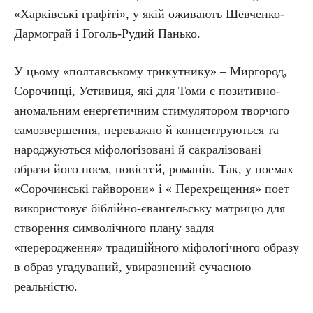
«Харківські графіті», у якій оживають Шевченко-
Дармограй і Гоголь-Рудий Панько.
У цьому «полтавському трикутнику» – Миргород,
Сорочинці, Устивиця, які для Томи є позитивно-
аномальним енергетичним стимулятором творчого
самозвершення, переважно й концентруються та
народжуються міфологізовані й сакралізовані
образи його поем, повістей, романів. Так, у поемах
«Сорочинські гайворони» і « Перехрещення» поет
використовує біблійно-євангельську матрицю для
створення символічного плану задля
«переродження» традиційного міфологічного образу
в образ угадуваний, увиразнений сучасною
реальністю.