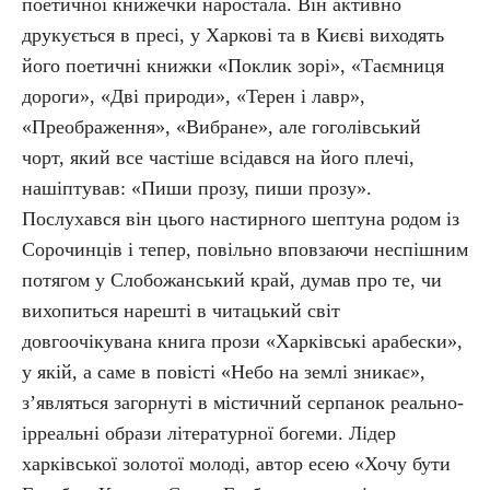
поетичної книжечки наростала. Він активно
друкується в пресі, у Харкові та в Києві виходять
його поетичні книжки «Поклик зорі», «Таємниця
дороги», «Дві природи», «Терен і лавр»,
«Преображення», «Вибране», але гоголівський
чорт, який все частіше всідався на його плечі,
нашіптував: «Пиши прозу, пиши прозу».
Послухався він цього настирного шептуна родом із
Сорочинців і тепер, повільно вповзаючи неспішним
потягом у Слобожанський край, думав про те, чи
вихопиться нарешті в читацький світ
довгоочікувана книга прози «Харківські арабески»,
у якій, а саме в повісті «Небо на землі зникає»,
з’являться загорнуті в містичний серпанок реально-
ірреальні образи літературної богеми. Лідер
харківської золотої молоді, автор есею «Хочу бути