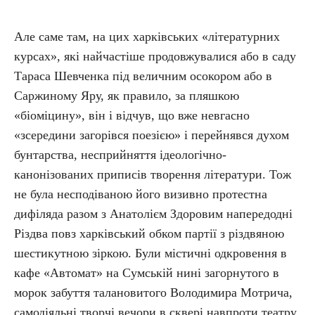
Але саме там, на цих харківських «літературних
курсах», які найчастіше продовжувалися або в саду
Тараса Шевченка під величним осокором або в
Саржиному Яру, як правило, за пляшкою
«біоміцину», він і відчув, що вже невгасно
«зсередини загорівся поезією» і перейнявся духом
бунтарства, несприйняття ідеологічно-
канонізованих приписів творення літератури. Тож
не була несподіваною його визивно протестна
дифіляда разом з Анатолієм Здоровим напередодні
Різдва повз харківський обком партії з різдвяною
шестикутною зіркою. Були містичні одкровення в
кафе «Автомат» на Сумській нині загорнутого в
морок забуття талановитого Володимира Мотрича,
самодіяльні творчі вечори в сквері навпроти театру