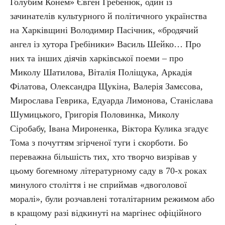
Голубим Конем» Євген Гребенюк, один із
зачинателів культурного й політичного українства
на Харківщині Володимир Пасічник, «бродячий
ангел із хутора Гребіники» Василь Шейко… Про
них та інших діячів харківської поеми – про
Миколу Шатилова, Віталія Поліщука, Аркадія
Філатова, Олександра Щукіна, Валерія Замєсова,
Мирослава Геврика, Едуарда Лимонова, Станіслава
Шумицького, Григорія Половинка, Миколу
Сіробабу, Івана Мироненка, Віктора Кулика згадує
Тома з почуттям згірченої туги і скорботи. Бо
переважна більшість тих, хто творчо визрівав у
цьому богемному літературному саду в 70-х роках
минулого століття і не сприймав «двоголової
моралі», були розчавлені тоталітарним режимом або
в кращому разі відкинуті на маргінес офіційного