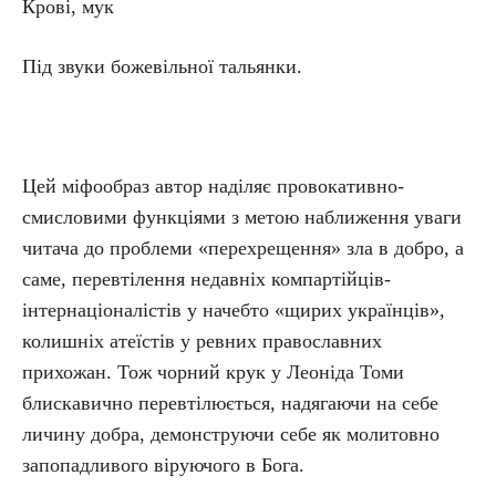
Крові, мук
Під звуки божевільної тальянки.
Цей міфообраз автор наділяє провокативно-
смисловими функціями з метою наближення уваги
читача до проблеми «перехрещення» зла в добро, а
саме, перевтілення недавніх компартійців-
інтернаціоналістів у начебто «щирих українців»,
колишніх атеїстів у ревних православних
прихожан. Тож чорний крук у Леоніда Томи
блискавично перевтілюється, надягаючи на себе
личину добра, демонструючи себе як молитовно
запопадливого віруючого в Бога.