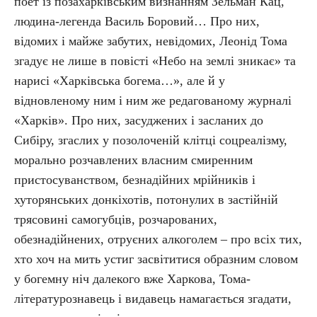
поет із позахарківським визнанням Зельман Кац,
людина-легенда Василь Боровий… Про них,
відомих і майже забутих, невідомих, Леонід Тома
згадує не лише в повісті «Небо на землі зникає» та
нарисі «Харківська богема…», але й у
відновленому ним і ним же редагованому журналі
«Харків». Про них, засуджених і засланих до
Сибіру, згаслих у позолоченій клітці соцреалізму,
морально розчавлених власним смиренним
пристосуванством, безнадійних мрійників і
хуторянських донкіхотів, потонулих в застійній
трясовині самогубців, розчарованих,
обезнадійнених, отруєних алкоголем – про всіх тих,
хто хоч на мить устиг засвітитися образним словом
у богемну ніч далекого вже Харкова, Тома-
літературознавець і видавець намагається згадати,