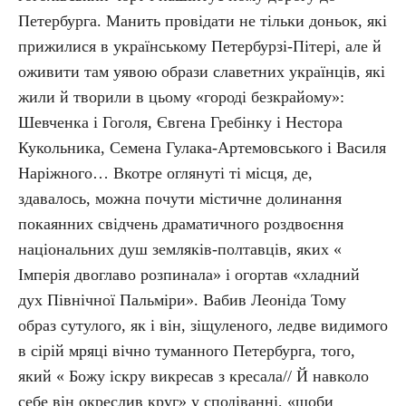
Петербурга. Манить провідати не тільки доньок, які
прижилися в українському Петербурзі-Пітері, але й
оживити там уявою образи славетних українців, які
жили й творили в цьому «городі безкрайому»:
Шевченка і Гоголя, Євгена Гребінку і Нестора
Кукольника, Семена Гулака-Артемовського і Василя
Наріжного… Вкотре оглянуті ті місця, де,
здавалось, можна почути містичне долинання
покаянних свідчень драматичного роздвоєння
національних душ земляків-полтавців, яких «
Імперія двоглаво розпинала» і огортав «хладний
дух Північної Пальміри». Вабив Леоніда Тому
образ сутулого, як і він, зіщуленого, ледве видимого
в сірій мряці вічно туманного Петербурга, того,
який « Божу іскру викресав з кресала// Й навколо
себе він окреслив круг» у сподіванні, «щоби