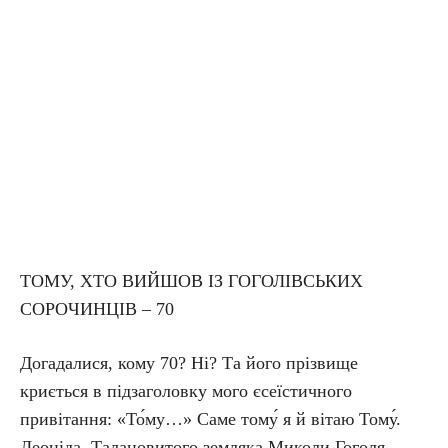
ТОМУ, ХТО ВИЙШОВ ІЗ ГОГОЛІВСЬКИХ
СОРОЧИНЦІВ – 70
Догадалися, кому 70? Ні? Та його прізвище
криється в підзаголовку мого єсеїстичного
привітання: «То́му…» Саме тому́ я й вітаю Тому́.
Леоніда. Талановитого земляка Миколи Гоголя,