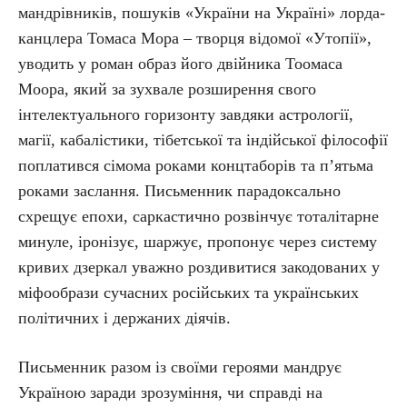
мандрівників, пошуків «України на Україні» лорда-
канцлера Томаса Мора – творця відомої «Утопії»,
уводить у роман образ його двійника Тоомаса
Моора, який за зухвале розширення свого
інтелектуального горизонту завдяки астрології,
магії, кабалістики, тібетської та індійської філософії
поплатився сімома роками концтаборів та п’ятьма
роками заслання. Письменник парадоксально
схрещує епохи, саркастично розвінчує тоталітарне
минуле, іронізує, шаржує, пропонує через систему
кривих дзеркал уважно роздивитися закодованих у
міфообрази сучасних російських та українських
політичних і держаних діячів.
Письменник разом із своїми героями мандрує
Україною заради зрозуміння, чи справді на