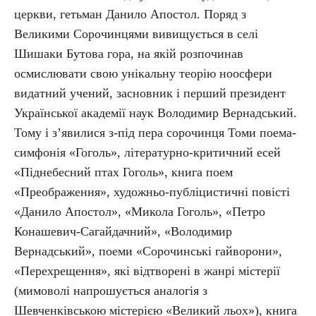
церкви, гетьман Данило Апостол. Поряд з
Великими Сорочинцями вивищується в селі
Шишаки Бутова гора, на якій розпочинав
осмислювати свою унікальну теорію ноосфери
видатний учений, засновник і перший президент
Української академії наук Володимир Вернадський.
Тому і з’явилися з-під пера сорочинця Томи поема-
симфонія «Гоголь», літературно-критичний есей
«Піднебесний птах Гоголь», книга поем
«Преображення», художньо-публіцистичні повісті
«Данило Апостол», «Микола Гоголь», «Петро
Конашевич-Сагайдачний», «Володимир
Вернадський», поеми «Сорочинські гайворони»,
«Перехрещення», які відтворені в жанрі містерії
(мимоволі напрошується аналогія з
Шевченківською містерією «Великий льох»), книга