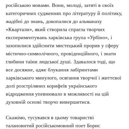
російською мовами. Вони, молоді, затяті в своїх
категоричних судженнях про літературу й політику,
жадібні до знань, докопалися до альманаху
«Квартали», який створила спрагла творчих
експериментувань харківська група «Урбіно», і
захопилися здійснити мистецький прорив у сферу
містично-символічного, провіденційного, і знати
глибини таїни людської душі. Здавалося тоді, що
все досяжне, адже блукання лабіринтами
харківського минулого, осягання творчої і життєвої
долі розстріляних корифеїв українського
відродження упевнювало в можливості на цій
духовній основі творчо вивершитися.
Скажімо, тусувався в цьому товаристві
талановитий російськомовний поет Борис