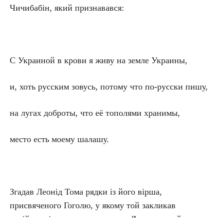
Чичибабін, який признавався:
С Украиной в крови я живу на земле Украины,
и, хоть русским зовусь, потому что по-русски пишу,
на лугах доброты, что её тополями хранимы,
место есть моему шалашу.
Згадав Леонід Тома рядки із його вірша,
присвяченого Гоголю, у якому той закликав