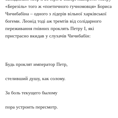
«Березіль» того ж «поетичного гучномовця» Бориса
Чичибабіна – одного з лідерів вільної харківської
богеми. Леонід тоді аж тремтів від солідарного
переживання гнівних проклять Петру І, які
пристрасно вкидав у слухачів Чичибабін:
Будь проклят император Петр,
стеливший душу, как солому.
За боль текущего былому
пора устроить пересмотр.