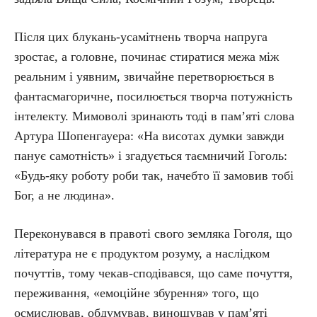
Після цих блукань-усамітнень творча напруга
зростає, а головне, починає стиратися межа між
реальним і уявним, звичайне перетворюється в
фантасмагоричне, посилюється творча потужність
інтелекту. Мимоволі зринають тоді в пам’яті слова
Артура Шопенгауера: «На висотах думки завжди
панує самотність» і згадується таємничий Гоголь:
«Будь-яку роботу роби так, начебто її замовив тобі
Бог, а не людина».
Переконувався в правоті свого земляка Гоголя, що
література не є продуктом розуму, а наслідком
почуттів, тому чекав-сподівався, що саме почуття,
переживання, «емоційне збурення» того, що
осмислював, обдумував, виношував у пам’яті