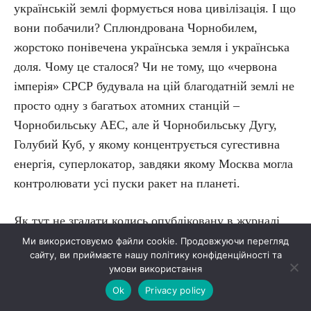
українській землі формується нова цивілізація. І що
вони побачили? Сплюндрована Чорнобилем,
жорстоко понівечена українська земля і українська
доля. Чому це сталося? Чи не тому, що «червона
імперія» СРСР будувала на цій благодатній землі не
просто одну з багатьох атомних станцій –
Чорнобильську АЕС, але й Чорнобильську Дугу,
Голубий Куб, у якому концентрується сугестивна
енергія, суперлокатор, завдяки якому Москва могла
контролювати усі пуски ракет на планеті.
Як тут не згадати колись опубліковану в журналі
«Прапор» поему Леоніда Томи «Чорнобривець
Ми використовуємо файли cookie. Продовжуючи перегляд
сайту, ви приймаєте нашу політику конфіденційності та
кутого вогню» – першого в Україні твору про
умови використання
Чорнобильську АЕС, яка тільки тоді почала
Ok
Privacy policy
будуватися. Та станеться жахлива Чорнобильська