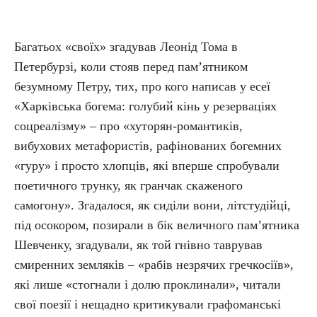
Багатьох «своїх» згадував Леонід Тома в
Петербурзі, коли стояв перед пам’ятником
безумному Петру, тих, про кого написав у есеї
«Харківська богема: голубий кінь у резерваціях
соцреалізму» – про «хуторян-романтиків,
вибухових метафористів, рафінованих богемних
«гуру» і просто хлопців, які вперше спробували
поетичного трунку, як гранчак скаженого
самогону». Згадалося, як сиділи вони, літстудійці,
під осокором, позирали в бік величного пам’ятника
Шевченку, згадували, як той гнівно таврував
смиренних земляків – «рабів незрячих гречкосіїв»,
які лише «стогнали і долю проклинали», читали
свої поезії і нещадно критикували графоманські