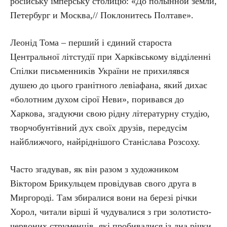
російську імперську столицю: «До полынной земли,
Петербург и Москва,// Поклонитесь Полтаве».
Леонід Тома – перший і єдиний староста
Центральної літстудії при Харківському відділенні
Спілки письменників України не прихилявся
душею до цього гранітного левіафана, який дихає
«болотним духом сірої Неви», поривався до
Харкова, згадуючи свою рідну літературну студію,
творчобунтівний дух своїх друзів, передусім
найближчого, найріднішого Станіслава Розсоху.
Часто згадував, як він разом з художником
Віктором Брикульцем провідував свого друга в
Миргороді. Там збиралися вони на березі річки
Хорол, читали вірші й чудувалися з гри золотисто-
червоних струменців, які пробивалися із дна річки.