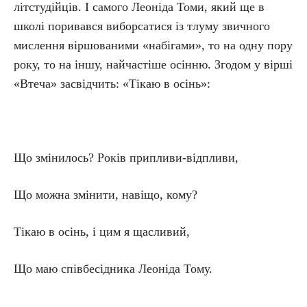
літстудійців. І самого Леоніда Томи, який ще в
школі поривався виборсатися із тлуму звичного
мислення віршованими «набігами», то на одну пору
року, то на іншу, найчастіше осінню. Згодом у вірші
«Втеча» засвідчить: «Тікаю в осінь»:
Що змінилось? Років припливи-відпливи,
Що можна змінити, навіщо, кому?
Тікаю в осінь, і цим я щасливий,
Що маю співбесідника Леоніда Тому.