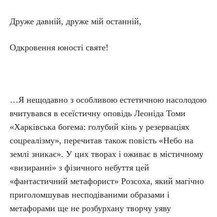
Друже давній, друже мій останній,
Одкровення юності святе!
…Я нещодавно з особливою естетичною насолодою
вчитувався в есеїстичну оповідь Леоніда Томи
«Харківська богема: голубий кінь у резерваціях
соцреалізму», перечитав також повість «Небо на
землі зникає». У цих творах і оживає в містичному
«визиранні» з фізичного небуття цей
«фантастичний метафорист» Розсоха, який магічно
приголомшував несподіваними образами і
метафорами ще не розбурхану творчу уяву