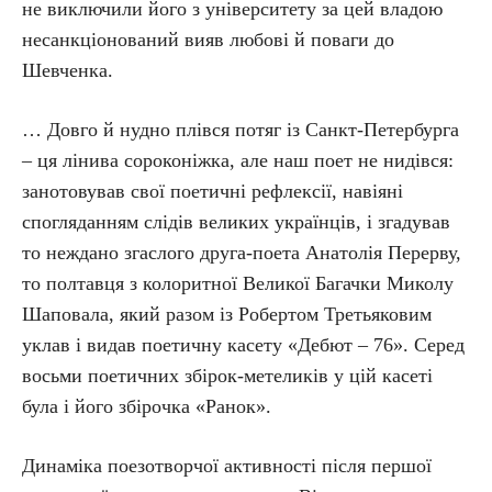
не виключили його з університету за цей владою
несанкціонований вияв любові й поваги до
Шевченка.
… Довго й нудно плівся потяг із Санкт-Петербурга
– ця лінива сороконіжка, але наш поет не нидівся:
занотовував свої поетичні рефлексії, навіяні
спогляданням слідів великих українців, і згадував
то неждано згаслого друга-поета Анатолія Перерву,
то полтавця з колоритної Великої Багачки Миколу
Шаповала, який разом із Робертом Третьяковим
уклав і видав поетичну касету «Дебют – 76». Серед
восьми поетичних збірок-метеликів у цій касеті
була і його збірочка «Ранок».
Динаміка поезотворчої активності після першої