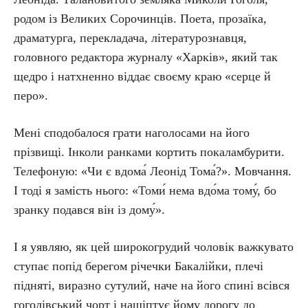
родом із Великих Сорочинців. Поета, прозаїка,
драматурга, перекладача, літературознавця,
головного редактора журналу «Харків», який так
щедро і натхненно віддає своєму краю «серце й
перо».
Мені сподобалося грати наголосами на його
прізвищі. Інколи ранками кортить покаламбурити.
Телефоную: «Чи є вдома́ Леонід Тома́?». Мовчання.
І тоді я замість нього: «Томи́ нема вдо́ма тому́, бо
зранку подався він із дому́».
І я уявляю, як цей широкогрудий чоловік важкувато
ступає попід берегом річечки Бакалійки, плечі
підняті, виразно сутулий, наче на його спині всівся
гоголівський чорт і нашіптує йому дорогу до