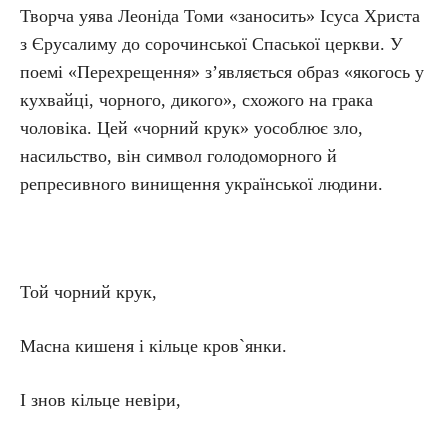
Творча уява Леоніда Томи «заносить» Ісуса Христа
з Єрусалиму до сорочинської Спаської церкви. У
поемі «Перехрещення» з’являється образ «якогось у
кухвайці, чорного, дикого», схожого на грака
чоловіка. Цей «чорний крук» уособлює зло,
насильство, він символ голодоморного й
репресивного винищення української людини.
Той чорний крук,
Масна кишеня і кільце кров`янки.
І знов кільце невіри,