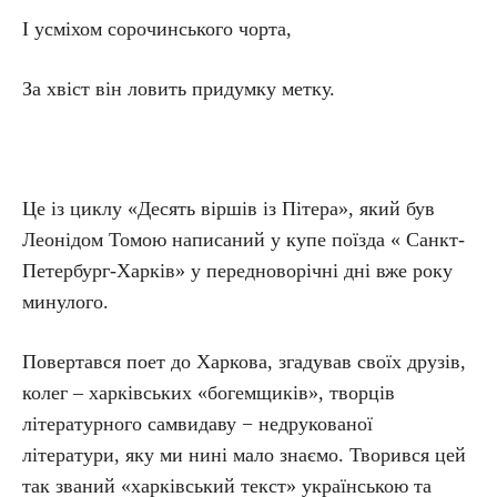
І усміхом сорочинського чорта,
За хвіст він ловить придумку метку.
Це із циклу «Десять віршів із Пітера», який був
Леонідом Томою написаний у купе поїзда « Санкт-
Петербург-Харків» у передноворічні дні вже року
минулого.
Повертався поет до Харкова, згадував своїх друзів,
колег – харківських «богемщиків», творців
літературного самвидаву − недрукованої
літератури, яку ми нині мало знаємо. Творився цей
так званий «харківський текст» українською та