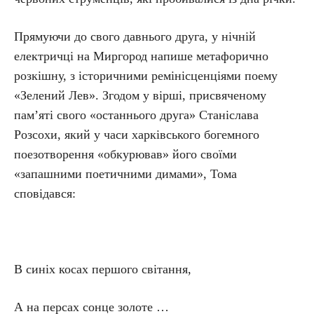
Прямуючи до свого давнього друга, у нічній
електричці на Миргород напише метафорично
розкішну, з історичними ремінісценціями поему
«Зелений Лев». Згодом у вірші, присвяченому
пам’яті свого «останнього друга» Станіслава
Розсохи, який у часи харківського богемного
поезотворення «обкурював» його своїми
«запашними поетичними димами», Тома
сповідався:
В синіх косах першого світання,
А на персах сонце золоте …