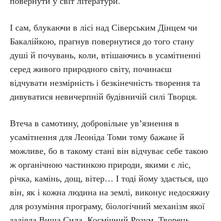
повернути у світ літератури.
І сам, блукаючи в лісі над Сіверським Дінцем чи
Бакалійкою, прагнув повернутися до того стану
душі й почувань, коли, втішаючись в усамітненні
серед живого природного світу, починаєш
відчувати незмірність і безкінечність творення та
дивуватися невичерпній будівничій силі Творця.
Втеча в самотину, добровільне ув’язнення в
усамітнення для Леоніда Томи тому бажане й
можливе, бо в такому стані він відчуває себе такою
ж органічною частинкою природи, якими є ліс,
річка, камінь, дощ, вітер… І тоді йому здається, що
він, як і кожна людина на землі, виконує недосяжну
для розуміння програму, біологічний механізм якої
задіяла Вища Сила, Космічний Розум, Творець.