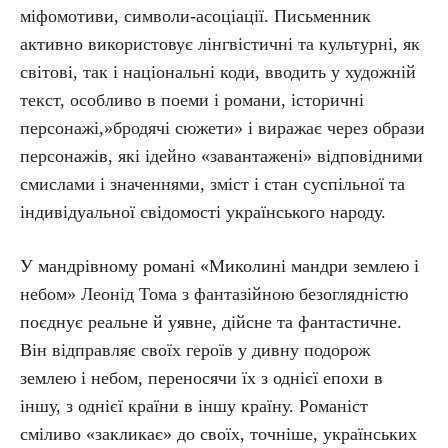
міфомотиви, символи-асоціації. Письменник
активно використовує лінгвістичні та культурні, як
світові, так і національні коди, вводить у художній
текст, особливо в поеми і романи, історичні
персонажі,»бродячі сюжети» і виражає через образи
персонажів, які ідейно «завантажені» відповідними
смислами і значеннями, зміст і стан суспільної та
індивідуальної свідомості українського народу.
У мандрівному романі «Миколині мандри землею і
небом» Леонід Тома з фантазійною безоглядністю
поєднує реальне й уявне, дійсне та фантастичне.
Він відправляє своїх героїв у дивну подорож
землею і небом, переносячи їх з однієї епохи в
іншу, з однієї країни в іншу країну. Романіст
сміливо «закликає» до своїх, точніше, українських