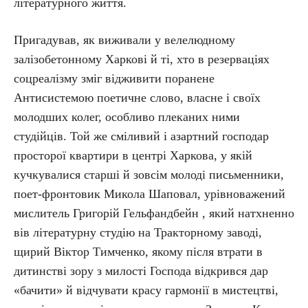
літературного життя.
Пригадував, як виживали у велелюдному
залізобетонному Харкові й ті, хто в резерваціях
соцреалізму зміг відживити поранене
Антисистемою поетичне слово, власне і своїх
молодших колег, особливо плеканих ними
студійців. Той же сміливий і азартний господар
просторої квартири в центрі Харкова, у якій
кучкувалися старші й зовсім молоді письменники,
поет-фронтовик Микола Шаповал, урівноважений
мислитель Григорій Гельфандбейн , який натхненно
вів літературну студію на Тракторному заводі,
щирий Віктор Тимченко, якому після втрати в
дитинстві зору з милості Господа відкрився дар
«бачити» й відчувати красу гармонії в мистецтві,