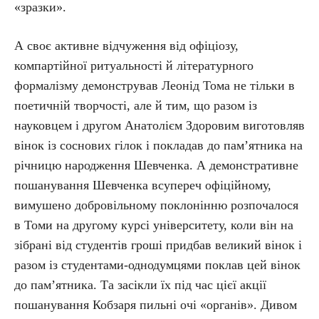
«зразки».
А своє активне відчуження від офіціозу,
компартійної ритуальності й літературного
формалізму демонстрував Леонід Тома не тільки в
поетичній творчості, але й тим, що разом із
науковцем і другом Анатолієм Здоровим виготовляв
вінок із соснових гілок і покладав до пам’ятника на
річницю народження Шевченка. А демонстративне
пошанування Шевченка всупереч офіційному,
вимушено добровільному поклонінню розпочалося
в Томи на другому курсі університету, коли він на
зібрані від студентів гроші придбав великий вінок і
разом із студентами-однодумцями поклав цей вінок
до пам’ятника. Та засікли їх під час цієї акції
пошанування Кобзаря пильні очі «органів». Дивом