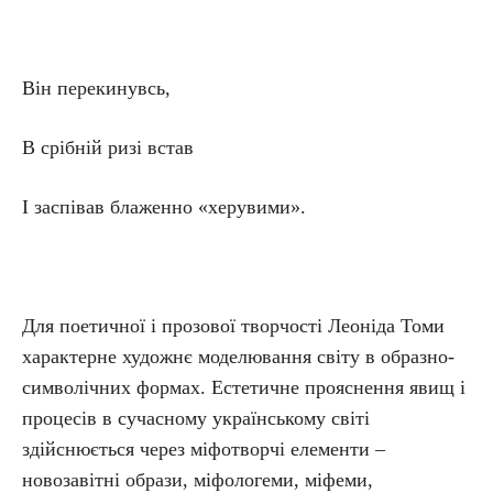
Він перекинувсь,
В срібній ризі встав
І заспівав блаженно «херувими».
Для поетичної і прозової творчості Леоніда Томи
характерне художнє моделювання світу в образно-
символічних формах. Естетичне прояснення явищ і
процесів в сучасному українському світі
здійснюється через міфотворчі елементи –
новозавітні образи, міфологеми, міфеми,