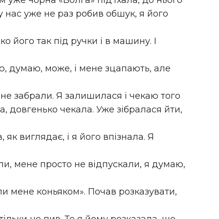
там уже чорна «Волга» під’їхала, до нього
у нас уже не раз робив обшук, я його
 його так під ручки і в машину. І
 думаю, може, і мене зцапають, але
мене забрали. Я залишилася і чекаю того
а, довгенько чекала. Уже зібралася йти,
, як виглядає, і я його впізнала. Я
мали, мене просто не відпускали, я думаю,
ли мене коньяком». Почав розказувати,