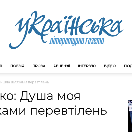
І
ПОЕЗІЯ
ПРОЗА
РЕЦЕНЗІЇ
ІНТЕРВ’Ю
ВІДЕО
ПОД
Litgazeta.com.ua
ойшла шляхами перевтілень
ко: Душа моя
ами перевтілень