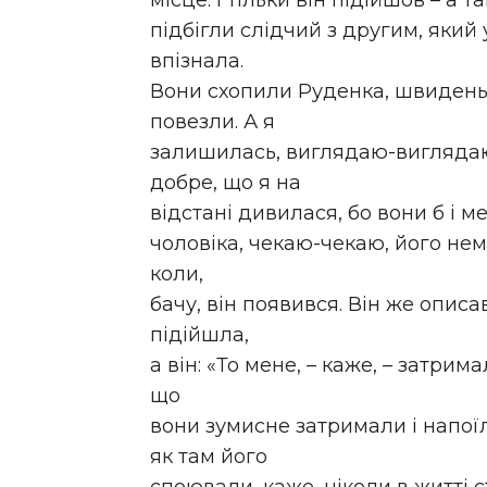
місце. І тільки він підійшов – а 
підбігли слідчий з другим, який 
впізнала.
Вони схопили Руденка, швиденько
повезли. А я
залишилась, виглядаю-виглядаю,
добре, що я на
відстані дивилася, бо вони б і 
чоловіка, чекаю-чекаю, його нем
коли,
бачу, він появився. Він же описав
підійшла,
а він: «То мене, – каже, – затри
що
вони зумисне затримали і напої
як там його