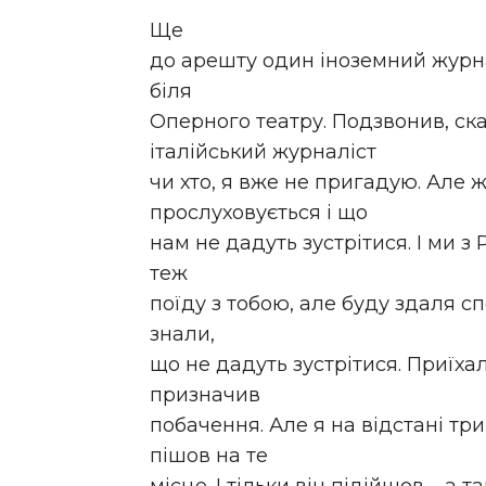
Ще
до арешту один іноземний журна
біля
Оперного театру. Подзвонив, ска
італійський журналіст
чи хто, я вже не пригадую. Але
прослуховується і що
нам не дадуть зустрітися. І ми з
теж
поїду з тобою, але буду здаля сп
знали,
що не дадуть зустрітися. Приїха
призначив
побачення. Але я на відстані тр
пішов на те