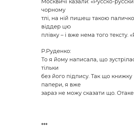
Москвичі казали: «Русско-русски
чорному
тлі, на ній пишеш такою паличкою
віддер цю
плівку – і вже нема того тексту.
Р.Руденко:
То я йому написала, що зустріла
тільки
без його підпису. Так що книжку 
папери, я вже
зараз не можу сказати що. Отаке
***