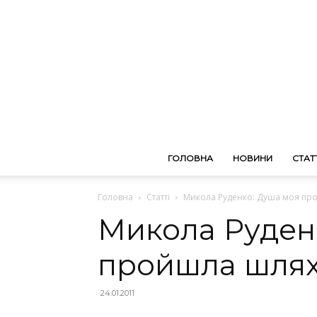
ГОЛОВНА
НОВИНИ
СТАТТ
Головна
Статті
Микола Руденко: Душа моя пр
Микола Руден
пройшла шлях
24.01.2011