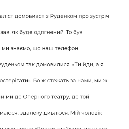
ліст домовився з Руденком про зустріч
зав, як буде одягнений. То був
 ж ми знаємо, що наш телефон
 Руденком так домовилися: «Ти йди, а я
остерігати». Бо ж стежать за нами, ми ж
ли ми до Оперного театру, де той
имаюся, здалеку дивлюся. Мій чоловік