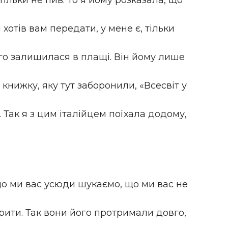
тільки не пив. То я йому розказала, що
н хотів вам передати, у мене є, тільки
ого залишилася в плащі. Він йому лише
 книжку, яку тут заборонили, «Всесвіт у
 Так я з цим італійцем поїхала додому,
о ми вас усюди шукаємо, що ми вас не
рити. Так вони його протримали довго,