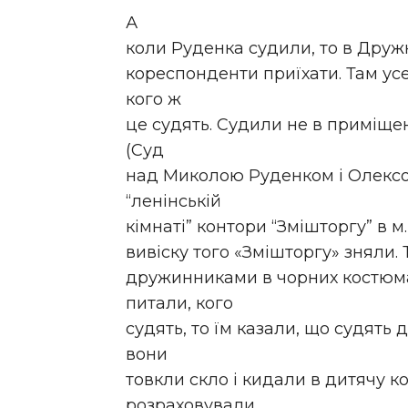
А
коли Руденка судили, то в Дружкі
кореспонденти приїхати. Там усе
кого ж
це судять. Судили не в приміщен
(Суд
над Миколою Руденком і Олексою 
“ленінській
кімнаті” контори “Зміш­торгу” в м
вивіску того «Змішторгу» зняли.
дружинниками в чорних костюма
питали, кого
судять, то їм казали, що судять 
вони
товкли скло і кидали в дитячу к
розраховували,