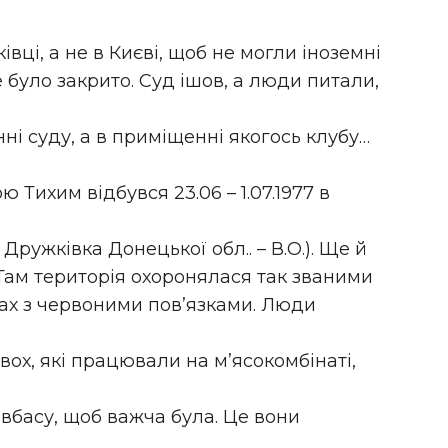
вці, а не в Києві, щоб не могли іноземні
 було закрито. Суд ішов, а люди питали,
ні суду, а в приміщенні якогось клубу…
Тихим відбувся 23.06 – 1.07.1977 в
. Дружківка Донецької обл.. – В.О.). Ще й
 Там територія охоронялася так званими
х з червоними пов’язками. Люди
двох, які працювали на м’ясокомбінаті,
овбасу, щоб важча була. Це вони