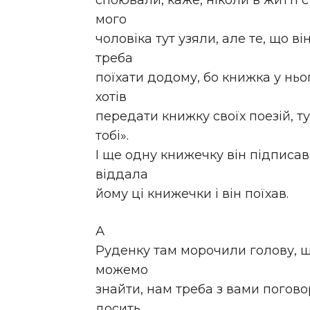
споювали, каже, ніколи в житті с
мого
чоловіка тут узяли, але те, що ві
треба
поїхати додому, бо книжка у нь
хотів
передати книжку своїх поезій, ту
тобі».
І ще одну книжечку він підписав.
віддала
йому ці книжечки і він поїхав.
А
Руденку там морочили голову, щ
можемо
знайти, нам треба з вами погово
досить