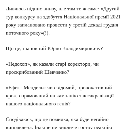
Дивлюсь підпис внизу, але там те ж саме: «Другий
тур конкурсу на здобуття Національної премії 2021
року заплановано провести у третій декаді грудня
поточного року»(!).
Що це, шановний Юрію Володимировичу?
«Недохоп», як казали старі коректори, чи
проскрибований Шевченко?
«Ефект Мендель» чи свідомий, провокативний
крок, спрямований на кампанію з десакралізації
нашого національного генія?
Сподіваюсь, що це помилка, яка буде негайно
виправлена. Інакше це викличе гостру реакцію