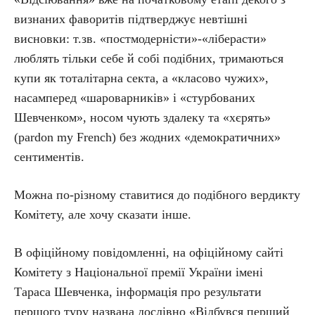
визнаних фаворитів підтверджує невтішні
висновки: т.зв. «постмодерністи»-«ліберасти»
люблять тільки себе й собі подібних, тримаються
купи як тоталітарна секта, а «класово чужих»,
насамперед «шароварників» і «стурбованих
Шевченком», носом чують здалеку та «хєрять»
(pardon my French) без жодних «демократичних»
сентиментів.
Можна по-різному ставитися до подібного вердикту
Комітету, але хочу сказати інше.
В офіційному повідомленні, на офіційному сайті
Комітету з Національної премії України імені
Тараса Шевченка, інформація про результати
першого туру названа дослівно «Відбувся перший