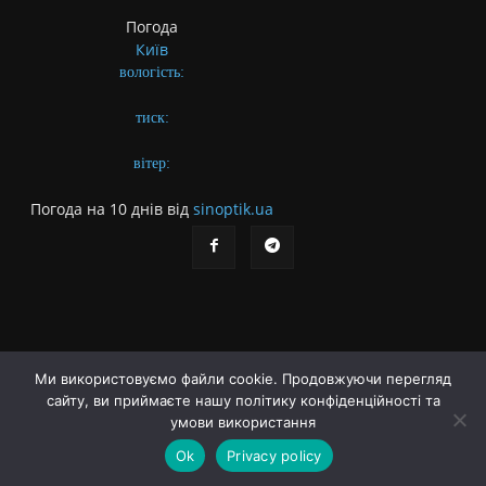
Погода
Київ
вологість:
тиск:
вітер:
Погода на 10 днів від
sinoptik.ua
Ми використовуємо файли cookie. Продовжуючи перегляд
сайту, ви приймаєте нашу політику конфіденційності та
Про газету
Правила користування сайтом
умови використання
Політика конфіденційності
Різне
Ok
Privacy policy
© Українська літературна газета. Заснована 2009 року