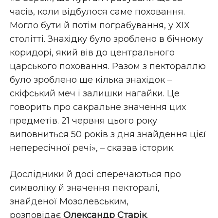
часів, коли відбулося саме поховання.
Могло бути й потім пограбування, у ХІХ
столітті. Знахідку було зроблено в бічному
коридорі, який вів до центрального
царського поховання. Разом з пектораллю
було зроблено ще кілька знахідок –
скіфський меч і залишки нагайки. Це
говорить про сакральне значення цих
предметів. 21 червня цього року
виповниться 50 років з дня знайдення цієї
непересічної речі», – сказав історик.
Дослідники й досі сперечаються про
символіку й значення пекторалі,
знайденої Мозолевським,
розповідає
Олександр Старік
.