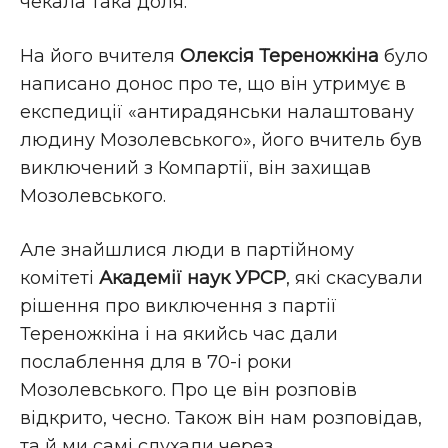
чекала така доля.
На його вчителя
Олексія Тереножкіна
було
написано донос про те, що він утримує в
експедиції «антирадянськи налаштовану
людину Мозолевського», його вчитель був
виключений з Компартії, він захищав
Мозолевського.
Але знайшлися люди в партійному
комітеті
Академії наук УРСР
, які скасували
рішення про виключення з партії
Тереножкіна і на якийсь час дали
послаблення для в 70-і роки
Мозолевського. Про це він розповів
відкрито, чесно. Також він нам розповідав,
та й ми самі слухали через