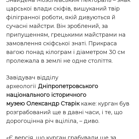
Знайдена Мозолевським пектораль – знак
царської влади скіфів, вишуканий твір
філігранної роботи, якій дивуються й
сучасні майстри. Він зроблений, за
припущенням, грецькими майстрами на
замовлення скіфської знаті. Прикраса
вагою понад кілограм і діаметром 30 см
пролежала в землі не одне століття.
Завідувач відділу
археології
Дніпропетровського
національного історичного
музею
Олександр Старік
каже: курган був
розграбований ще в давні часи, і те, що
дорогоцінна річ вціліла, – диво.
«Є версія, що курган грабували ще за