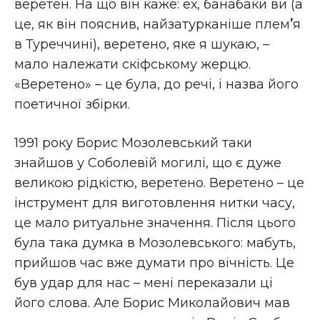
веретен. На що він каже: ех, банабаки ви (а
це, як він пояснив, найзатурканіше плем
’
я
в Туреччині), веретено, яке я шукаю, –
мало належати скіфському жерцю.
«Веретено» – це була, до речі, і назва його
поетичної збірки.
1991 року Борис Мозолевський таки
знайшов у Соболевій могилі, що є дуже
великою рідкістю, веретено. Веретено – це
інструмент для виготовлення нитки часу,
це мало ритуальне значення. Після цього
була така думка в Мозолевського: мабуть,
прийшов час вже думати про вічність. Це
був удар для нас – мені переказали ці
його слова. Але Борис Миколайович мав