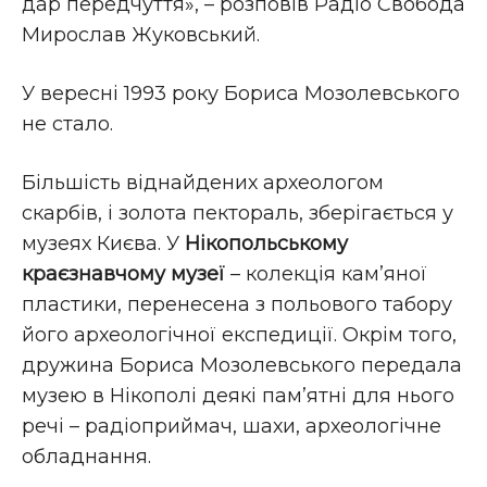
дар передчуття», – розповів Радіо Свобода
Мирослав Жуковський.
У вересні 1993 року Бориса Мозолевського
не стало.
Більшість віднайдених археологом
скарбів, і золота пектораль, зберігається у
музеях Києва. У
Нікопольському
краєзнавчому музеї
– колекція кам’яної
пластики, перенесена з польового табору
його археологічної експедиції. Окрім того,
дружина Бориса Мозолевського передала
музею в Нікополі деякі пам’ятні для нього
речі – радіоприймач, шахи, археологічне
обладнання.