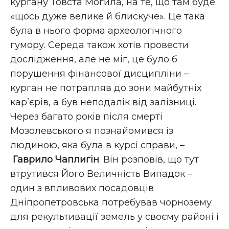
кургану Товста Могила, на те, що там буде
«щось дуже велике й блискуче». Це така
була в нього форма археологічного
гумору. Середа також хотів провести
дослідження, але не міг, це було б
порушення фінансової дисципліни –
курган не потрапляв до зони майбутніх
кар’єрів, а був неподалік від залізниці.
Через багато років після смерті
Мозолевського я познайомився із
людиною, яка була в курсі справи, –
Гаврило Чаплигін
. Він розповів, що тут
втрутився Його Величність Випадок –
один з впливових посадовців
Дніпропетровська потребував чорнозему
для рекультивації земель у своєму районі і