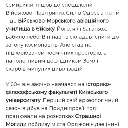
семирічки, пішов до спецшколи
Військово-Повітряних Сил в Одесі, а потім
– до
Військово-Морського авіаційного
училища в Єйську
. Його, як і багатьох,
вабило небо. Він навіть складав іспити до
загону космонавтів. Але став не
підкорювачем космічних просторів, а
наполегливим дослідником Землі –
скарбів минулих цивілізацій.
У 60-і він заочно навчався на
історико-
філософському факультеті Київського
університету
. Перший свій археологічний
сезон відбув на Придніпров’ї: тоді
працювали на розкопках
Страшної
Могили
поблизу міста Орджонікідзе (нині