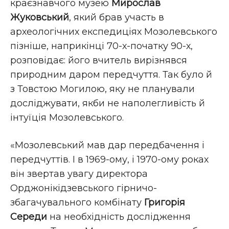
краєзнавчого музею
Мирослав
Жуковський
, який брав участь в
археологічних експедиціях Мозолевського
пізніше, наприкінці 70-х-початку 90-х,
розповідає: його вчитель вирізнявся
природним даром передчуття. Так було й
з Товстою Могилою, яку не планували
досліджувати, якби не наполегливість й
інтуїція Мозолевського.
«Мозолевський мав дар передбачення і
передчуттів. І в 1969-ому, і 1970-ому роках
він звертав увагу директора
Орджонікідзевського гірничо-
збагачувального комбінату
Григорія
Середи
на необхідність дослідження