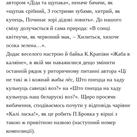
автором «Діда та щупака», неначе бачачи, як
«щупак срібний, З гострими зубами, хитрий, як
купець, Починає зорі дідові ловить». До нашого
сміху долучається й сама природа: «В сонці
квітнучи, як червоний мак, – Хилиться, хихоче
осока зелена…».
Додає веселого настрою й байка К.Крапіви «Жаба в
каляіне», в якій ми наважилися дещо змінити
останній рядок у риторичному питанні автора «Ці
не такі ж і кожнай жабы лёс, Што пнецца на хаду
кульнуць савецкі воз?» на «Што пнецца на хаду
кульнуць наш беларускі воз?». Щиро просячи
вибачення, сподіваємось почути у відповідь чарівне
«Калі ласка!», як це робить П.Бровка у вірші з
такою ж привітною назвою (наступний номер
композиції).