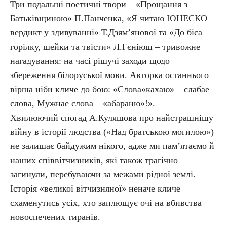
Три подальші поетичні твори – «Прощання з
Батьківщиною» П.Панченка, «Я читаю ЮНЕСКО
вердикт у здивуванні» Т.Дзям’янової та «До біса
горілку, шейки та твісти» Л.Гєніюш – тривожне
нагадування: на часі рішучі заходи щодо
збереження білоруської мови. Авторка останнього
вірша ніби кличе до бою: «Слова«кахаю» – слабае
слова, Мужнае слова – «абараню»!».
Хвилюючий спогад А.Куляшова про найстрашнішу
війну в історії людства («Над братською могилою»)
не залишає байдужим нікого, адже ми пам’ятаємо й
наших співвітчизників, які також трагічно
загинули, перебуваючи за межами рідної землі.
Історія «великої вітчизняної» неначе кличе
схаменутись усіх, хто заплющує очі на вбивства
новоспечених тиранів.