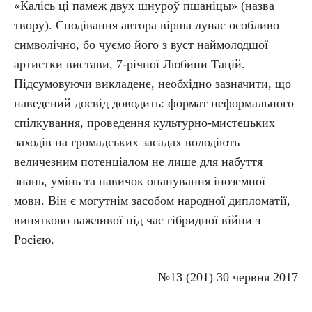
«Калісь ці памеж двух шнуроў пшаніцы» (назва
твору). Сподівання автора вірша лунає особливо
символічно, бо чуємо його з вуст наймолодшої
артистки вистави, 7-річної Любини Тацій.
Підсумовуючи викладене, необхідно зазначити, що
наведений досвід доводить: формат неформального
спілкування, проведення культурно-мистецьких
заходів на громадських засадах володіють
величезним потенціалом не лише для набуття
знань, умінь та навичок опанування іноземної
мови. Він є могутнім засобом народної дипломатії,
винятково важливої під час гібридної війни з
Росією.
№13 (201) 30 червня 2017