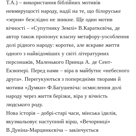
Т.А.) – використання біблійних мотивів
невмирущості народу, надії на те, що білоруське
«зерня» безслідно не зникне. Ще один мотив
вічності – «Супутнику Землі» В.Караткєвіча, де
автор також пропонує власну метафору-уособлення
долі рідного народу: коротке, але яскраве життя
одного з найвідоміших у світі літературних
персонажів, Маленького Принца А. де Сент-
Екзюпері. Перед нами – віра в майбутнє «небесного
друга». Перегукуються з попередніми творами й
мотиви «Думки» Ф.Багушевіча: осмислення долі
народу через життя берізки, віра у вічність
людського роду.
Нова історія – добрі-старі часи, мінська ідилія,
якузмальовує наступний вірш, «Вечорниці»
В.Дуніна-Марцинкєвіча – закінчується