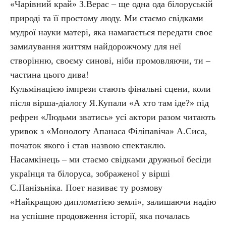
«Чарівний край» З.Верас – ще одна ода білоруській
природі та її простому люду. Ми стаємо свідками
мудрої науки матері, яка намагається передати своє
замилування життям найдорожчому для неї
створінню, своєму синові, ніби промовляючи, ти –
частина цього дива!
Кульмінацією імпрези стають фінальні сцени, коли
після вірша-діалогу Я.Купали «А хто там іде?» під
рефрен «Людьми зватись» усі актори разом читають
уривок з «Монологу Апанаса Філіпавіча» А.Сиса,
початок якого і став назвою спектаклю.
Насамкінець – ми стаємо свідками дружньої бесіди
українця та білоруса, зображеної у вірші
С.Панізьніка. Поет називає ту розмову
«Найкращою дипломатією землі», залишаючи надію
на успішне продовження історії, яка почалась