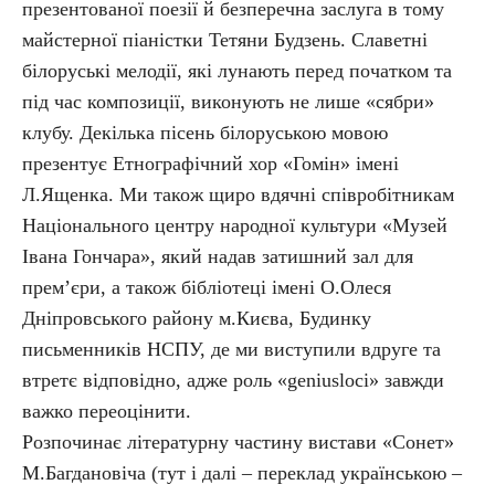
презентованої поезії й безперечна заслуга в тому
майстерної піаністки Тетяни Будзень. Славетні
білоруські мелодії, які лунають перед початком та
під час композиції, виконують не лише «сябри»
клубу. Декілька пісень білоруською мовою
презентує Етнографічний хор «Гомін» імені
Л.Ященка. Ми також щиро вдячні співробітникам
Національного центру народної культури «Музей
Івана Гончара», який надав затишний зал для
прем’єри, а також бібліотеці імені О.Олеся
Дніпровського району м.Києва, Будинку
письменників НСПУ, де ми виступили вдруге та
втретє відповідно, адже роль «geniusloci» завжди
важко переоцінити.
Розпочинає літературну частину вистави «Сонет»
М.Багдановіча (тут і далі – переклад українською –