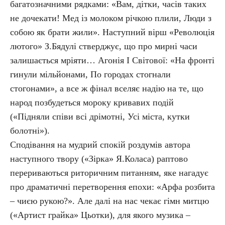
багатозначними рядками: «Вам, дітки, часів таких
не дочекати! Мед із молоком річкою плили, Люди з
собою як брати жили». Наступний вірш «Революція
лютого» З.Бядулі стверджує, що про мирні часи
залишається мріяти… Агонія І Світової: «На фронті
гинули мільйонами, По городах стогнали
стогонами», а все ж фінал вселяє надію на те, що
народ позбудеться мороку кривавих подій
(«Підняли співи всі дрімотні, Усі міста, кутки
болотні»).
Сподівання на мудрий спокій роздумів автора
наступного твору («Зірка» Я.Коласа) раптово
перериваються риторичним питанням, яке нагадує
про драматичні перетворення епохи: «Арфа розбита
– чиєю рукою?». Але далі на нас чекає гімн митцю
(«Артист грайка» Цьотки), для якого музика –