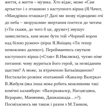
життя, а життя – музика. Хто відає, може «Сам
артыста» і є пташкою з наступного вірша (Я.Чачот,
«Мандрівна пташка»)? Далі ми знову підводимо очі
до неба – зворушливе звертання поетеси до читача
(«Ти скажи, до чого б це, друже») змушує
замислитись, ким може бути той «Чорний ворон
над білою ружею» (вірш Я.Яніщиц «Ти тепер
неможливо далеко»). Переймаючись смутком
наступного вірша («Став» В.Някляєва), чуємо німе
питання: чому журиться його герой, за незвіданим
щастям? А може, за втраченою Батьківщиною?
Ностальгію розвіює епатажний «Кавалер Валєрка»
В.Жибуля (яка інша мова робить можливими такі
комічні каламбури: «Валєркавалєр, Насцясцяна,
Вєраравє, Маняняма, Дашкашкада…»?).
Посміхаємось ми також і разом з М.Танком,