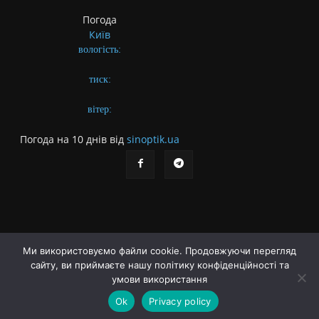
Погода
Київ
вологість:
тиск:
вітер:
Погода на 10 днів від
sinoptik.ua
Ми використовуємо файли cookie. Продовжуючи перегляд
сайту, ви приймаєте нашу політику конфіденційності та
Про газету
Правила користування сайтом
умови використання
Політика конфіденційності
Різне
Ok
Privacy policy
© Українська літературна газета. Заснована 2009 року