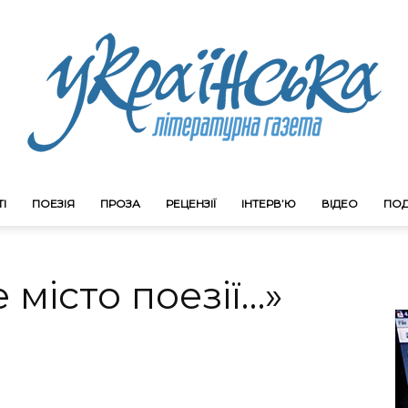
І
ПОЕЗІЯ
ПРОЗА
РЕЦЕНЗІЇ
ІНТЕРВ’Ю
ВІДЕО
ПОД
Litgazeta.com.ua
е місто поезії…»