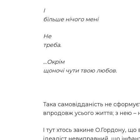
І
більше нічого мені
Не
треба.
…Окрім
щоночі чути твою любов.
Така самовідданість не сформуєт
впродовж усього життя; з нею –
І тут хтось закине О.Гордону, що 
ідеаліст невиправний, що інфан