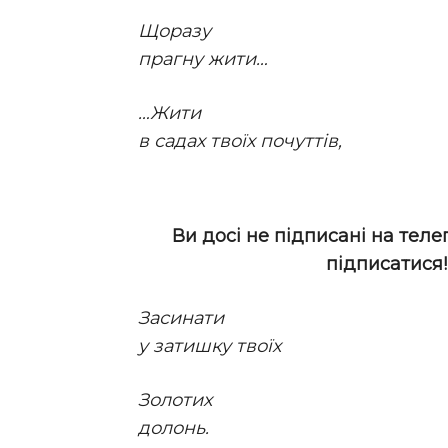
Щоразу
прагну жити…
…Жити
в садах твоїх почуттів,
Ви досі не підписані на теле
підписатися
Засинати
у затишку твоїх
Золотих
долонь.