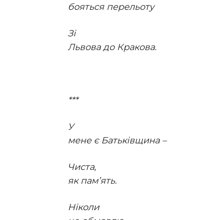
бояться перельоту
Зі
Львова до Кракова.
***
У
мене є Батьківщина –
Чиста,
як пам’ять.
Ніколи