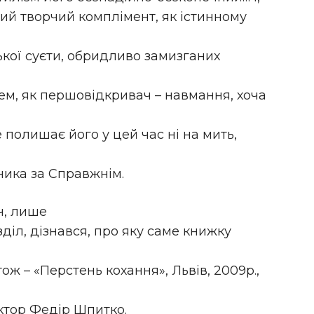
ий творчий комплімент, як істинному
ької суєти, обридливо замизганих
м, як першо­відкривач – навмання, хоча
 полишає його у цей час ні на мить,
ника за Справжнім.
ч, лише
іл, дізнався, про яку саме книжку
ж – «Перстень кохання», Львів, 2009р.,
ктор Федір Шпитко.