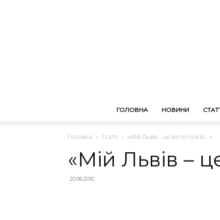
ГОЛОВНА
НОВИНИ
СТАТТ
Головна
Статті
«Мій Львів – це місто поезії…»
«Мій Львів – ц
20.06.2010