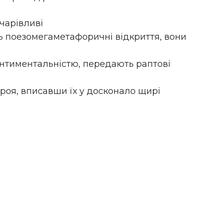
 чарівливі
сь поезомегаметафоричні відкриття, вони
нтимен­тальністю, передають раптові
ероя, вписавши їх у досконало щирі