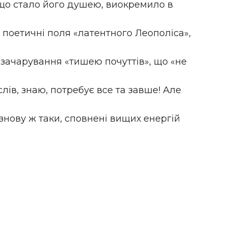
що стало його душею, виокремило в
 поетичні поля «латентного Леополіса»,
зачарування «тишею почуттів», що «не
слів, знаю, потребує все та завше! Але
 знову ж таки, сповнені вищих енергій