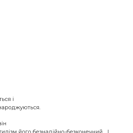
ься і
 народжуються.
він
тилізм його безнадійно-безконечний… І,