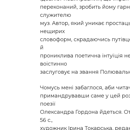
переконаний, зробить йому гарн
служителю
муз. Автор, який уникає простац
нещирих
словоформ, скрадаючись путівце
й
прониклива поетична інтуїція не
воістинно
заслуговує на звання Полюваль
Чомусь мені забаглося, аби чита
примандрувавши саме у цей розд
поезії
Олександра Гордона йдеться. Ото
56 с.,
художник Ірина Токарська, реда