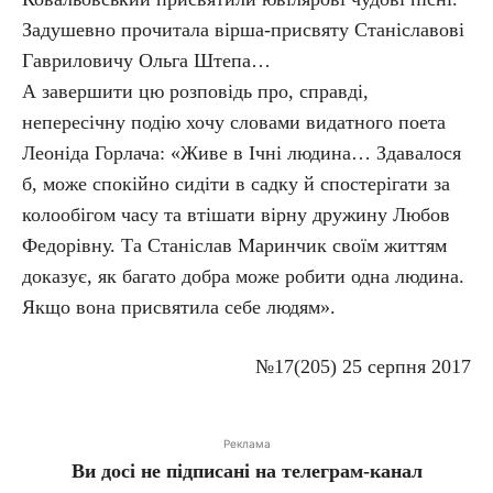
Задушевно прочитала вірша-присвяту Станіславові
Гавриловичу Ольга Штепа…
А завершити цю розповідь про, справді,
непересічну подію хочу словами видатного поета
Леоніда Горлача: «Живе в Ічні людина… Здавалося
б, може спокійно сидіти в садку й спостерігати за
колообігом часу та втішати вірну дружину Любов
Федорівну. Та Станіслав Маринчик своїм життям
доказує, як багато добра може робити одна людина.
Якщо вона присвятила себе людям».
№17(205) 25 серпня 2017
Реклама
Ви досі не підписані на телеграм-канал