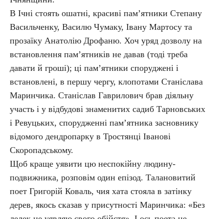
В Ічні стоять ошатні, красиві пам’ятники Степану
Васильченку, Василю Чумаку, Івану Мартосу та
прозаїку Анатолію Дрофаню. Хоч уряд дозволу на
встановлення пам’ятників не давав (тоді треба
давати й гроші); ці пам’ятники споруджені і
встановлені, в першу чергу, клопотами Станіслава
Маринчика. Станіслав Гаврилович брав діяльну
участь і у відбудові знаменитих садиб Тарновських
і Ревуцьких, спорудженні пам’ятника засновнику
відомого дендропарку в Тростянці Іванові
Скоропадському.
Щоб краще уявити цю неспокійну людину-
подвижника, розповім один епізод. Талановитий
поет Григорій Коваль, чия хата стояла в затінку
дерев, якось сказав у присутності Маринчика: «Без
лелек не уявляю свого обійстя». І ось поета не