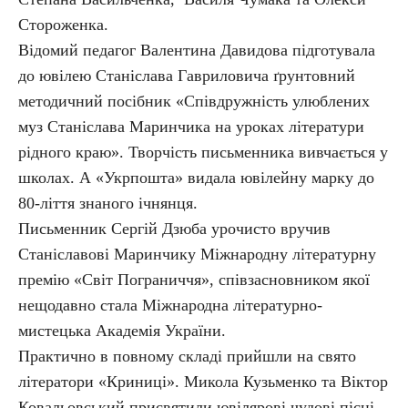
Стороженка.
Відомий педагог Валентина Давидова підготувала
до ювілею Станіслава Гавриловича ґрунтовний
методичний посібник «Співдружність улюблених
муз Станіслава Маринчика на уроках літератури
рідного краю». Творчість письменника вивчається у
школах. А «Укрпошта» видала ювілейну марку до
80-ліття знаного ічнянця.
Письменник Сергій Дзюба урочисто вручив
Станіславові Маринчику Міжнародну літературну
премію «Світ Пограниччя», співзасновником якої
нещодавно стала Міжнародна літературно-
мистецька Академія України.
Практично в повному складі прийшли на свято
літератори «Криниці». Микола Кузьменко та Віктор
Ковальовський присвятили ювілярові чудові пісні.