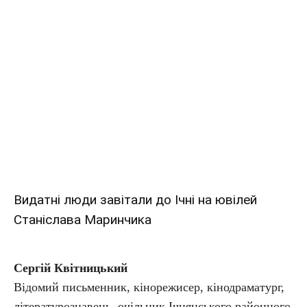
Видатні люди завітали до Ічні на ювілей
Станіслава Маринчика
Сергій Квітницький
Відомий письменник, кінорежисер, кінодраматург,
літературознавець, очільник Ічнянського районного