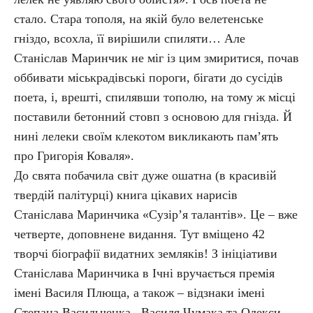
стало. Стара тополя, на якій було велетенське
гніздо, всохла, її вирішили спиляти… Але
Станіслав Маринчик не міг із цим змиритися, почав
оббивати міськрадівські пороги, бігати до сусідів
поета, і, врешті, спилявши тополю, на тому ж місці
поставили бетонний стовп з основою для гнізда. Й
нині лелеки своїм клекотом викликають пам’ять
про Григорія Коваля».
До свята побачила світ дуже ошатна (в красивій
твердій палітурці) книга цікавих нарисів
Станіслава Маринчика «Сузір’я талантів». Це – вже
четверте, доповнене видання. Тут вміщено 42
творчі біографії видатних земляків! З ініціативи
Станіслава Маринчика в Ічні вручається премія
імені Василя Плюща, а також – відзнаки імені
Степана Васильченка, Василя Чумака та Олекси