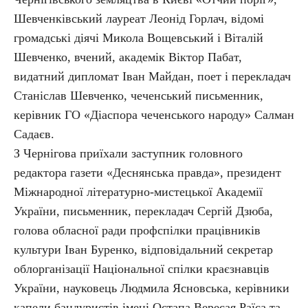
Шевченківський лауреат Леонід Горлач, відомі
громадські діячі Микола Вощевський і Віталій
Шевченко, вчений, академік Віктор Пабат,
видатний дипломат Іван Майдан, поет і перекладач
Станіслав Шевченко, чеченський письменник,
керівник ГО «Діаспора чеченського народу» Салман
Садаєв.
З Чернігова приїхали заступник головного
редактора газети «Деснянська правда», президент
Міжнародної літературно-мистецької Академії
України, письменник, перекладач Сергій Дзюба,
голова обласної ради профспілки працівників
культури Іван Буренко, відповідальний секретар
облорганізації Національної спілки краєзнавців
України, науковець Людмила Ясновська, керівники
капели бандуристів імені Остапа Вересая Раїса та