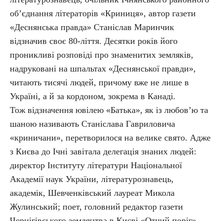
об’єднання літераторів «Криниця», автор газети
«Деснянська правда» Станіслав Маринчик
відзначив своє 80-ліття. Десятки років його
проникливі розповіді про знаменитих земляків,
надруковані на шпальтах «Деснянської правди»,
читають тисячі людей, причому вже не лише в
Україні, а й за кордоном, зокрема в Канаді.
Тож відзначення ювілею «Батька», як із любов’ю та
шаною називають Станіслава Гавриловича
«криничани», перетворилося на велике свято. Адже
з Києва до Ічні завітала делегація знаних людей:
директор Інституту літератури Національної
Академії наук України, літературознавець,
академік, Шевченківський лауреат Микола
Жулинський; поет, головний редактор газети
Чернігівського земляцтва в Києві «Отчий поріг»,