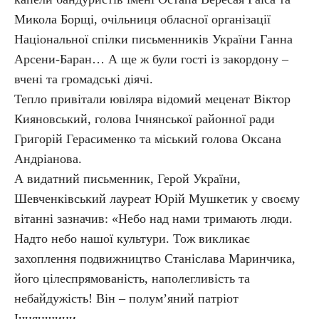
Микола Борщі, очільниця обласної організації
Національної спілки письменників України Ганна
Арсени-Баран… А ще ж були гості із закордону –
вчені та громадські діячі.
Тепло привітали ювіляра відомий меценат Віктор
Кияновський, голова Ічнянської районної ради
Григорій Герасименко та міський голова Оксана
Андріанова.
А видатний письменник, Герой України,
Шевченківський лауреат Юрій Мушкетик у своєму
вітанні зазначив: «Небо над нами тримають люди.
Надто небо нашої культури. Тож викликає
захоплення подвижництво Станіслава Маринчика,
його цілеспрямованість, наполегливість та
небайдужість! Він – полум’яний патріот
Ічнянщини.