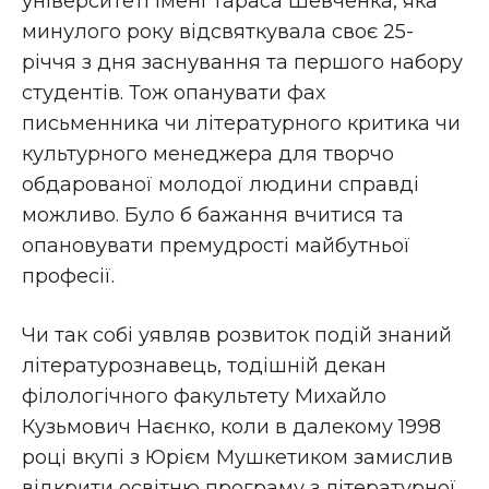
університеті імені Тараса Шевченка, яка
минулого року відсвяткувала своє 25-
річчя з дня заснування та першого набору
студентів. Тож опанувати фах
письменника чи літературного критика чи
культурного менеджера для творчо
обдарованої молодої людини справді
можливо. Було б бажання вчитися та
опановувати премудрості майбутньої
професії.
Чи так собі уявляв розвиток подій знаний
літературознавець, тодішній декан
філологічного факультету Михайло
Кузьмович Наєнко, коли в далекому 1998
році вкупі з Юрієм Мушкетиком замислив
відкрити освітню програму з літературної