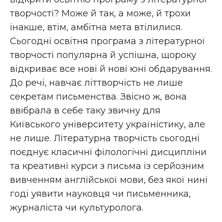
творчості? Може й так, а може, й трохи
інакше, втім, амбітна мета втілилися.
Сьогодні освітня програма з літературної
творчості популярна й успішна, щороку
відкриває все нові й нові юні обдарування.
До речі, навчає літтворчість не лише
секретам письменства. Звісно ж, вона
ввібрала в себе таку звичну для
Київського університету україністику, але
не лише. Літературна творчість сьогодні
поєднує класичні філологічні дисципліни
та креативні курси з письма із серйозним
вивченням англійської мови, без якої нині
годі уявити науковця чи письменника,
журналіста чи культуролога.