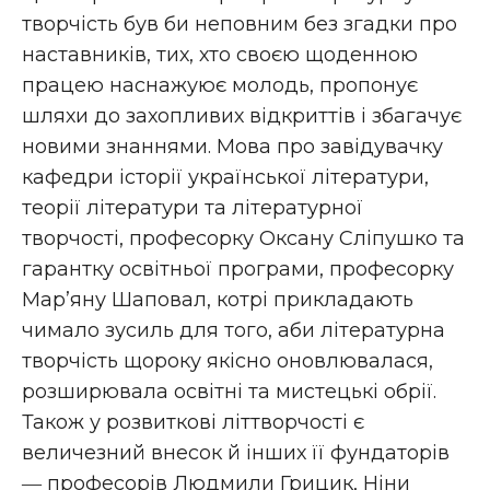
творчість був би неповним без згадки про
наставників, тих, хто своєю щоденною
працею наснажуює молодь, пропонує
шляхи до захопливих відкриттів і збагачує
новими знаннями. Мова про завідувачку
кафедри історії української літератури,
теорії літератури та літературної
творчості, професорку Оксану Сліпушко та
гарантку освітньої програми, професорку
Мар’яну Шаповал, котрі прикладають
чимало зусиль для того, аби літературна
творчість щороку якісно оновлювалася,
розширювала освітні та мистецькі обрії.
Також у розвиткові літтворчості є
величезний внесок й інших її фундаторів
― професорів Людмили Грицик, Ніни