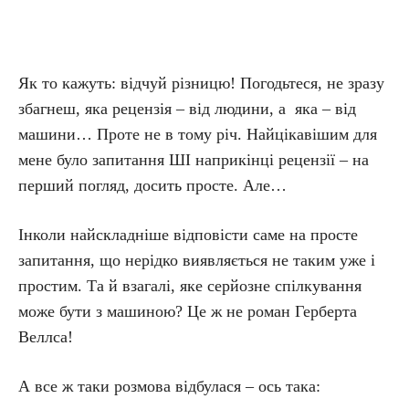
Як то кажуть: відчуй різницю! Погодьтеся, не зразу
збагнеш, яка рецензія – від людини, а яка – від
машини… Проте не в тому річ. Найцікавішим для
мене було запитання ШІ наприкінці рецензії – на
перший погляд, досить просте. Але…
Інколи найскладніше відповісти саме на просте
запитання, що нерідко виявляється не таким уже і
простим. Та й взагалі, яке серйозне спілкування
може бути з машиною? Це ж не роман Герберта
Веллса!
А все ж таки розмова відбулася – ось така: