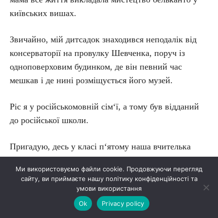
київських вишах.
Звичайно, мій дитсадок знаходився неподалік від
консерваторії на провулку Шевченка, поруч із
одноповерховим будинком, де він певний час
мешкав і де нині розміщується його музей.
Ріс я у російськомовній сім‘ї, а тому був відданий
до російської школи.
Пригадую, десь у класі п‘я­то­му наша вчителька
повідомила, що діти військових можуть вивчати
Ми використовуємо файли cookie. Продовжуючи перегляд
українську мову за бажанням. Мені просто
сайту, ви приймаєте нашу політику конфіденційності та
пощастило, що Бог допоміг мені виявити таке
умови використання
бажання. Одному на весь клас! Можливо, на це
Ok
Privacy policy
вплинуло і відвідування музею Шевченка, і