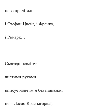
повз пролітали
і Стефан Цвейг, і Франко,
і Ремарк…
Сьогодні комітет
чистими руками
вписує нове ім‘я без підказки:
це – Ласло Краснагоркаї,