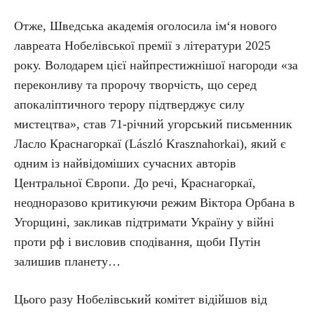
Отже, Шведська академія оголосила ім‘я нового
лавреата Нобелівської премії з літератури 2025
року. Володарем цієї найпрестижнішої нагороди «за
переконливу та пророчу творчість, що серед
апокаліптичного терору підтверджує силу
мистецтва», став 71-річний угорський письменник
Ласло Краснагоркаї (László Krasznahorkai), який є
одним із найвідоміших сучасних авторів
Центральної Європи. До речі, Краснагоркаї,
неодноразово критикуючи режим Віктора Орбана в
Угорщині, закликав підтримати Україну у війні
проти рф і висловив сподівання, щоби Путін
залишив планету…
Цього разу Нобелівський комітет відійшов від