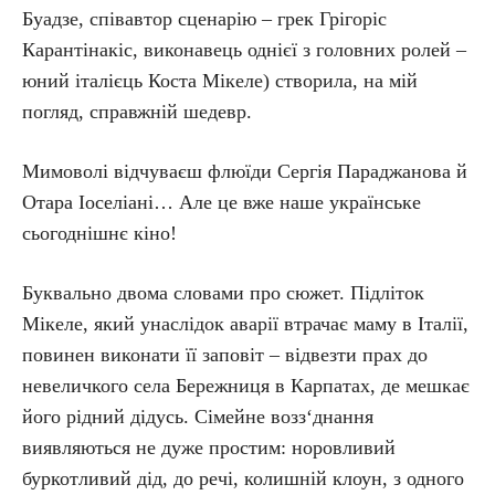
Буадзе, співавтор сценарію – грек Грігоріс
Карантінакіс, виконавець однієї з головних ролей –
юний італієць Коста Мікеле) створила, на мій
погляд, справжній шедевр.
Мимоволі відчуваєш флюїди Сергія Параджанова й
Отара Іоселіані… Але це вже наше українське
сьогоднішнє кіно!
Буквально двома словами про сюжет. Підліток
Мікеле, який унаслідок аварії втрачає маму в Італії,
повинен виконати її заповіт – відвезти прах до
невеличкого села Бережниця в Карпатах, де мешкає
його рідний дідусь. Сімейне возз‘днання
виявляються не дуже простим: норовливий
буркотливий дід, до речі, колишній клоун, з одного