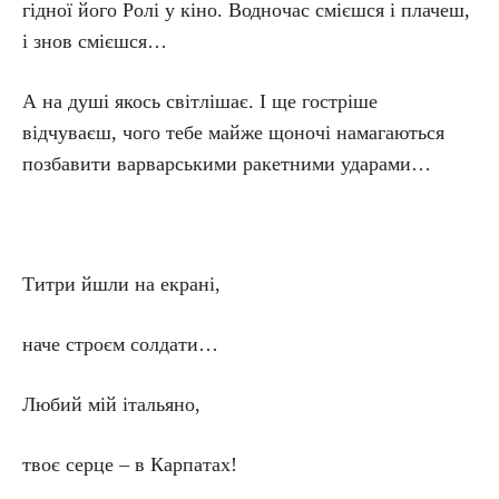
гідної його Ролі у кіно. Водночас смієшся і плачеш,
і знов смієшся…
А на душі якось світлішає. І ще гостріше
відчуваєш, чого тебе майже щоночі намагаються
позбавити варварськими ракетними ударами…
Титри йшли на екрані,
наче строєм солдати…
Любий мій італьяно,
твоє серце – в Карпатах!