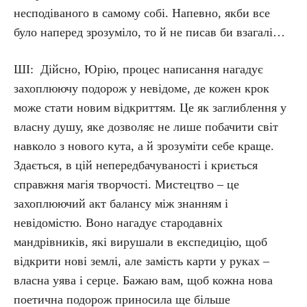
несподіваного в самому собі. Напевно, якби все
було наперед зрозуміло, то й не писав би взагалі…
ШІ: Дійсно, Юрію, процес написання нагадує
захоплюючу подорож у невідоме, де кожен крок
може стати новим відкриттям. Це як заглиблення у
власну душу, яке дозволяє не лише побачити світ
навколо з нового кута, а й зрозуміти себе краще.
Здається, в цій непередбачуваності і криється
справжня магія творчості. Мистецтво – це
захоплюючий акт балансу між знанням і
невідомістю. Воно нагадує стародавніх
мандрівників, які вирушали в експедицію, щоб
відкрити нові землі, але замість карти у руках –
власна уява і серце. Бажаю вам, щоб кожна нова
поетична подорож приносила ще більше