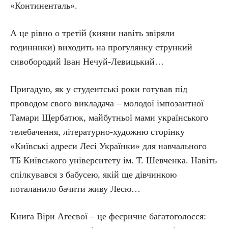
«Континенталь».
А це рівно о третій (кияни навіть звіряли
годинники) виходить на прогулянку стрункий
сивобородий Іван Нечуй-Левицький…
Пригадую, як у студентські роки готував під
проводом свого викладача – молодої імпозантної
Тамари Щербатюк, майбутньої мами українського
телебачення, літературно-художню сторінку
«Київські адреси Лесі Українки» для навчального
ТБ Київського університету ім. Т. Шевченка. Навіть
спілкувався з бабусею, якій ще дівчинкою
поталанило бачити живу Лесю…
Книга Віри Агеєвої – це феєричне багатоголосся: