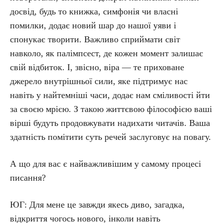
досвід, будь то книжка, симфонія чи власні
помилки, додає новий шар до нашої уяви і
спонукає творити. Важливо сприймати світ
навколо, як палімпсест, де кожен момент залишає
свій відбиток. І, звісно, віра — те приховане
джерело внутрішньої сили, яке підтримує нас
навіть у найтемніші часи, додає нам сміливості йти
за своєю мрією. З такою життєвою філософією ваші
вірші будуть продовжувати надихати читачів. Ваша
здатність помітити суть речей заслуговує на повагу.
А що для вас є найважливішим у самому процесі
писання?
ЮГ: Для мене це завжди якесь диво, загадка,
відкриття чогось нового, інколи навіть