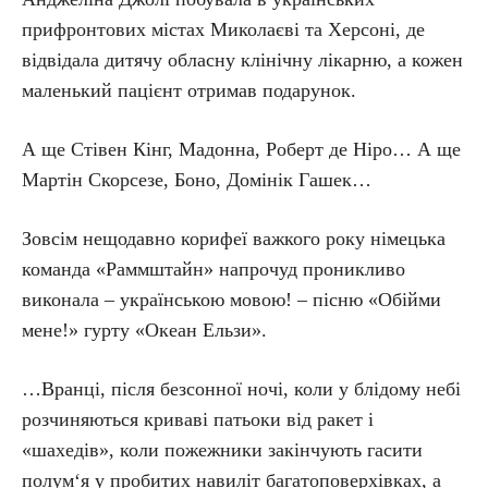
прифронтових містах Миколаєві та Херсоні, де
відвідала дитячу обласну клінічну лікарню, а кожен
маленький пацієнт отримав подарунок.
А ще Стівен Кінг, Мадонна, Роберт де Ніро… А ще
Мартін Скорсезе, Боно, Домінік Гашек…
Зовсім нещодавно корифеї важкого року німецька
команда «Раммштайн» напрочуд проникливо
виконала – українською мовою! – пісню «Обійми
мене!» гурту «Океан Ельзи».
…Вранці, після безсонної ночі, коли у блідому небі
розчиняються криваві патьоки від ракет і
«шахедів», коли пожежники закінчують гасити
полум‘я у пробитих навиліт багатоповерхівках, а