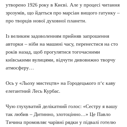
утворено 1926 року в Києві. Але у процесі читання
зрозумів, що йдеться про марсіан вищого гатунку –
про творців нової духовної планети.
Із великим задоволенням прийняв запрошення
авторки – ніби на машині часу, перенестися на сто
років назад, щоб прогулятися тогочасними
київськими вулицями, відчути дивовижно творчу
атмосферу…
Ось у «Льоху мистецтв» на Городецького п‘є каву
елегантний Лесь Курбас.
Чую глухуватий делікатний голос: «Сестру я вашу
так любив – Дитинно, злотоцінно…» Це Павло
Тичина промовляє чарівні рядки у підвалі готелю