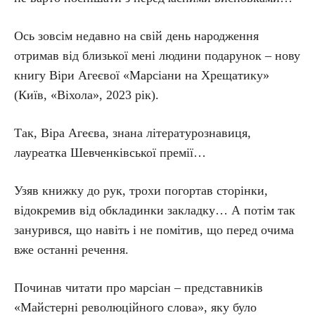
Ось зовсім недавно на свій день народження
отримав від близької мені людини подарунок – нову
книгу Віри Агеєвої «Марсіани на Хрещатику»
(Київ, «Віхола», 2023 рік).
Так, Віра Агеєва, знана літературознавиця,
лауреатка Шевченківської премії…
Узяв книжку до рук, трохи погортав сторінки,
відокремив від обкладинки закладку… А потім так
занурився, що навіть і не помітив, що перед очима
вже останні речення.
Починав читати про марсіан – представників
«Майстерні революційного слова», яку було