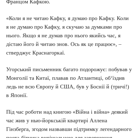
Францом Кафкою.
«Коли я не читаю Кафку, я думаю про Кафку. Коли
я не думаю про Кафку, я скучаю за думками про
нього. Якщо я не думав про нього якийсь час, я
дістаю його й читаю знов. Ось як це працює», –
стверджує Краснагоркаї.
Угорський письменник багато подорожує: побував у
Монголії та Китаї, плавав по Атлантиці, об‘їздив
ледь не всю Європу й США, був у Боснії й (тричі!)
в Японії.
Під час роботи над книгою «Війна і війна» деякий
час жив у нью-йоркській квартирі Аллена
Гінзберга, згодом назвавши підтримку легендарного
поета-бітника вирішальною для завершення