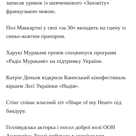
записав уривок із шевченкового «Заповіту»
французькою мовою.
Пол Маккартні у свої «за 30» виходить на сцену із
синьо-жовтим прапором.
Харукі Муракамі провів спецвипуск програми
«Радіо Муракамі» на підтримку України.
Катрін Деньов відкрила Каннський кінофестиваль
віршем Лесі Українки «Надія».
Стінг співає власний хіт «Shape of my Heart» під
бандуру.
Голлівудська акторка і посол доброї волі ООН
Анджеліна Джолі побувала в українських