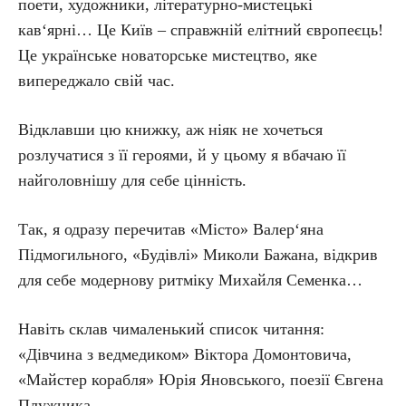
поети, художники, літературно-мистецькі
кав‘ярні… Це Київ – справжній елітний європеєць!
Це українське новаторське мистецтво, яке
випереджало свій час.
Відклавши цю книжку, аж ніяк не хочеться
розлучатися з її героями, й у цьому я вбачаю її
найголовнішу для себе цінність.
Так, я одразу перечитав «Місто» Валер‘яна
Підмогильного, «Будівлі» Миколи Бажана, відкрив
для себе модернову ритміку Михайля Семенка…
Навіть склав чималенький список читання:
«Дівчина з ведмедиком» Віктора Домонтовича,
«Майстер корабля» Юрія Яновського, поезії Євгена
Плужника…