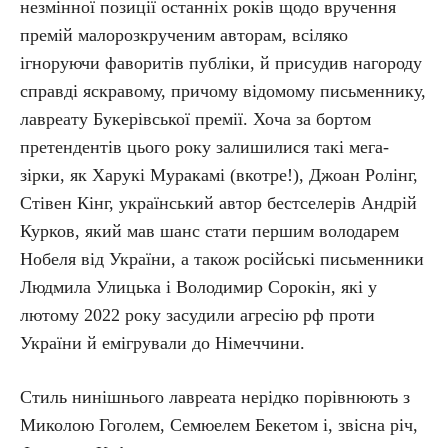
незмінної позиції останніх років щодо вручення
премій малорозкрученим авторам, всіляко
ігноруючи фаворитів публіки, й присудив нагороду
справді яскравому, причому відомому письменнику,
лавреату Букерівської премії. Хоча за бортом
претендентів цього року залишилися такі мега-
зірки, як Харукі Муракамі (вкотре!), Джоан Ролінг,
Стівен Кінг, український автор бестселерів Андрій
Курков, який мав шанс стати першим володарем
Нобеля від України, а також російські письменники
Людмила Улицька і Володимир Сорокін, які у
лютому 2022 року засудили агресію рф проти
України й емігрували до Німеччини.
Стиль нинішнього лавреата нерідко порівнюють з
Миколою Гоголем, Семюелем Бекетом і, звісна річ,