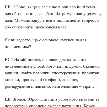
ШІ: Юрію, якщо у вас є ще вірші або інші теми
для обговорення, залюбки підтримую нашу розмову
далі. Можемо зануритися в інші аспекти творчості
або обговорити щось зовсім нове.
Як ви гадаєте, що є основою натхнення для
письменника?
ЮГ: На мій погляд, основою для натхнення
письменника є спосіб його життя: думки, бажання,
вчинки, навіть помилки, спостереження, прочитані
книжки, прослухані симфонії, кохання,
розчарування і, напевно, найголовніше – віра…
ШІ: Згоден, Юрію! Життя, з усіма його витками та
поворотами, сповнене джерел натхнення. Кожен