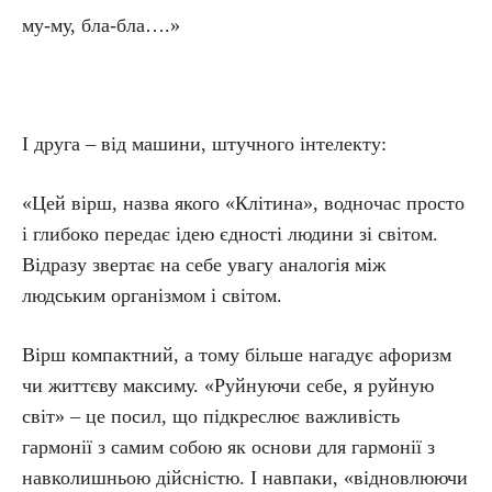
му-му, бла-бла….»
І друга – від машини, штучного інтелекту:
«Цей вірш, назва якого «Клітина», водночас просто
і глибоко передає ідею єдності людини зі світом.
Відразу звертає на себе увагу аналогія між
людським організмом і світом.
Вірш компактний, а тому більше нагадує афоризм
чи життєву максиму. «Руйнуючи себе, я руйную
світ» – це посил, що підкреслює важливість
гармонії з самим собою як основи для гармонії з
навколишньою дійсністю. І навпаки, «відновлюючи