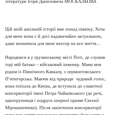
літератури Ігоря Даниловича МОСКАЛЬОВА
Цій моїй шкільній історії вже понад піввіку. Хоча
для мене вона є й досі надзвичайно актуальною,
адже визначила для мене вектор на все життя…
Народився я у грузинському місті Поті, де служив
тоді мій батько – військовий інженер. Мама моя
родом із Північного Кавказу, з лермонтовського
П‘яти­горська. Маючи від природи чудовий голос,
вона поїхала до Києва, де вступила до славетної
консерваторії імені Петра Чайковського (до речі,
одногрупниця і подруга оперної прими Євгенії
Мірошниченко). Після закінчення консерваторії
мама все життя викладала мистецтво бельканто у