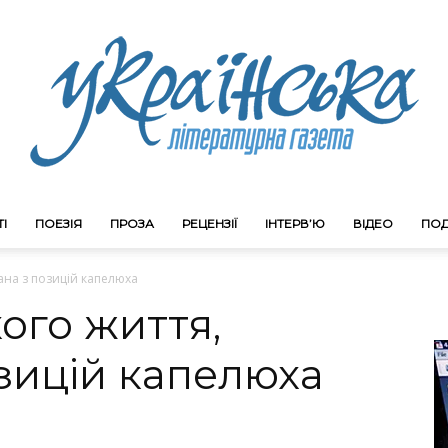
І
ПОЕЗІЯ
ПРОЗА
РЕЦЕНЗІЇ
ІНТЕРВ’Ю
ВІДЕО
ПОД
Litgazeta.com.ua
ана з позицій капелюха
ого життя,
зицій капелюха