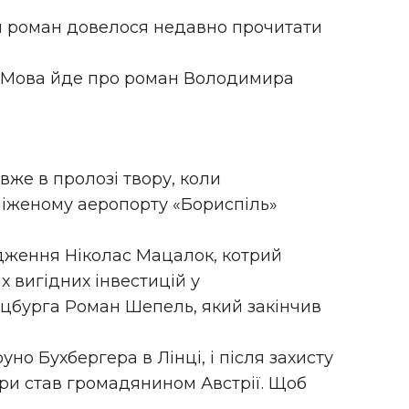
ий роман довелося недавно прочитати
и. Мова йде про роман Володимира
вже в пролозі твору, коли
сніженому аеропорту «Бориспіль»
дження Ніколас Мацалок, котрий
 вигідних інвестицій у
льцбурга Роман Шепель, який закінчив
уно Бухбергера в Лінці, і після захисту
бри став громадянином Австрії. Щоб