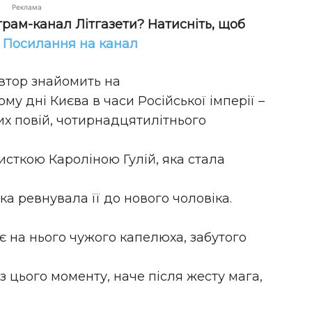
Реклама
грам-канал Літгазети? Натисніть, щоб
!
Посилання на канал
автор знайомить на
му дні Києва в часи Російської імперії –
вих повій, чотирнадцятилітнього
исткою Кароліною Гулій, яка стала
яка ревнувала її до нового чоловіка.
ає на нього чужого капелюха, забутого
і з цього моменту, наче після жесту мага,