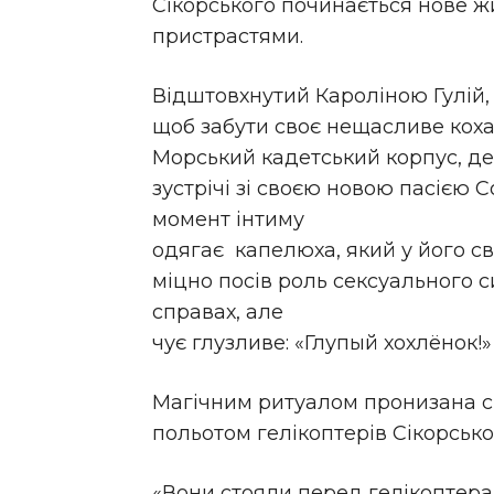
Сікорського починається нове 
пристрастями.
Відштовхнутий Кароліною Гулій, п
щоб забути своє нещасливе коха
Морський кадетський корпус, де
зустрічі зі своєю новою пасією 
момент інтиму
одягає капелюха, який у його св
міцно посів роль сексуального си
справах, але
чує глузливе: «Глупый хохлёнок!»
Магічним ритуалом пронизана с
польотом гелікоптерів Сікорсько
«Вони стояли перед гелікоптера