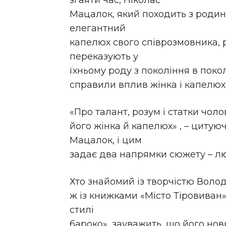
згаяти час, Ніколас
Мацалок, який походить з роди
елегантний
капелюх свого співрозмовника, 
переказують у
їхньому роду з покоління в пок
справили вплив жінка і капелюх
«Про талант, розум і статки чол
його жінка й капелюх» , – цитуюч
Мацалок, і цим
задає два напрямки сюжету – лю
Хто знайомий із творчістю Вол
ж із книжками «Місто Тіровиван»,
стилі
бароко», зауважить, що його но