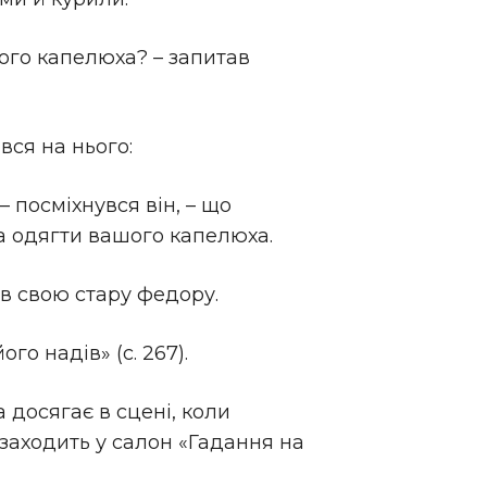
ого капелюха? – запитав
ся на нього:
 – посміхнувся він, – що
 одягти вашого капелюха.
нув свою стару федору.
го надів» (с. 267).
 досягає в сцені, коли
 заходить у салон «Гадання на