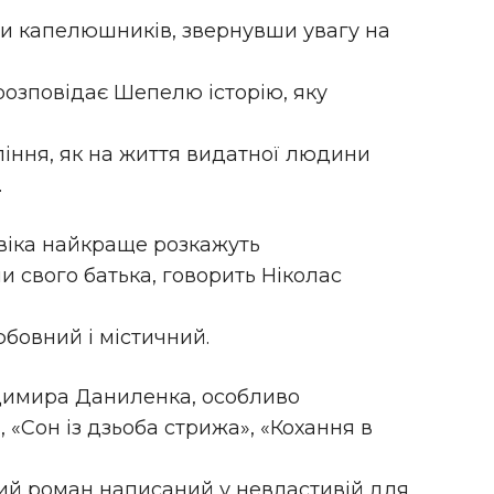
ни капелюшників, звернувши увагу на
розповідає Шепелю історію, яку
оління, як на життя видатної людини
.
овіка найкраще розкажуть
и свого батька, говорить Ніколас
бовний і містичний.
одимира Даниленка, особливо
 «Сон із дзьоба стрижа», «Кохання в
вий роман написаний у невластивій для