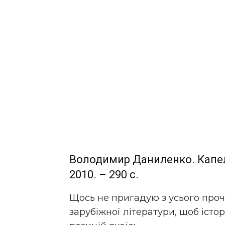
Володимир Даниленко. Капелю
2010. – 290 с.
Щось не пригадую з усього прочи
зарубіжної літератури, щоб істо