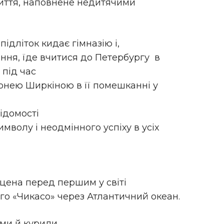
життя, наповнене недитячими
ідліток кидає гімназію і,
ння, їде вчитися до Петербургу в
 під час
Сонею Ширкіною в її помешканні у
ідомості
мволу і неодмінного успіху в усіх
цена перед першим у світі
го «Чикасо» через Атлантичний океан.
ми й курили.