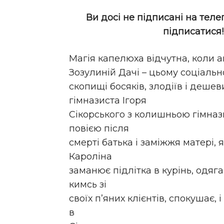
Ви досі не підписані на теле
підписатися
Магія капелюха відчутна, коли 
Зозулиній Дачі – цьому соціально
скопищі босяків, злодіїв і деше
гімназиста Ігоря
Сікорського з колишньою гімназ
повією після
смерті батька і заміжжя матері, 
Кароліна
заманює підлітка в курінь, одяг
кимсь зі
своїх п’яних клієнтів, спокушає, 
в