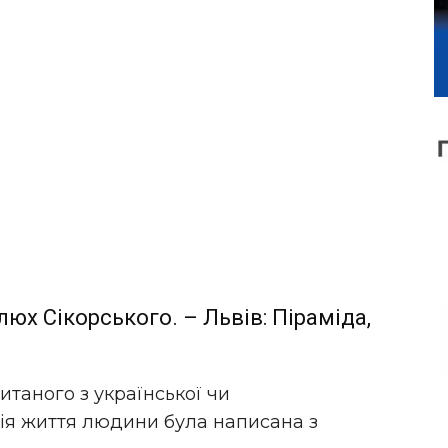
х Сікорського. – Львів: Піраміда,
таного з української чи
рія життя людини була написана з