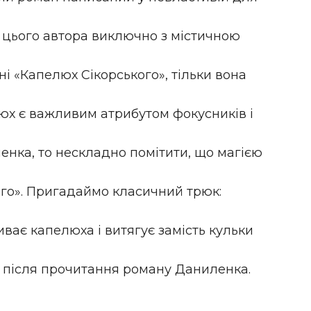
и цього автора виключно з містичною
ні «Капелюх Сікорського», тільки вона
юх є важливим атрибутом фокусників і
енка, то нескладно помітити, що магією
го». Пригадаймо класичний трюк:
иває капелюха і витягує замість кульки
не після прочитання роману Даниленка.