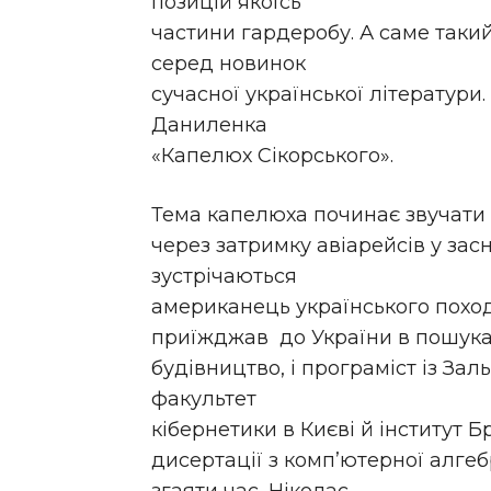
позицій якоїсь
частини гардеробу. А саме так
серед новинок
сучасної української літератур
Даниленка
«Капелюх Сікорського».
Тема капелюха починає звучати 
через затримку авіарейсів у за
зустрічаються
американець українського похо
приїжджав до України в пошуках
будівництво, і програміст із За
факультет
кібернетики в Києві й інститут Бр
дисертації з комп’ютерної алге