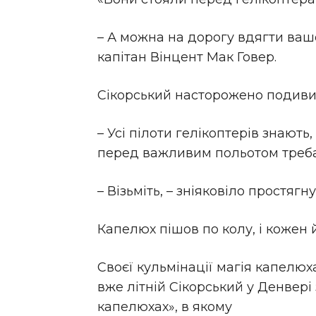
– А можна на дорогу вдягти ваш
капітан Вінцент Мак Говер.
Сікорський насторожено подивив
– Усі пілоти гелікоптерів знають,
перед важливим польотом треба
– Візьміть, – зніяковіло простяг
Капелюх пішов по колу, і кожен йо
Своєї кульмінації магія капелюха
вже літній Сікорський у Денвері
капелюхах», в якому