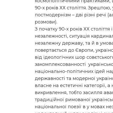
космополітичними практиками, щ
90-х років ХХ століття. Зрештою
постмодернізм – дві різні речі 
розмови).
З початку 90-х років ХХ століття і
незалежності, ситуація кардина
незалежну державу, та й в умова
повертається до Європи, українс
від ідеологічних шор совєтського
закомплексованності українсь
національно-політичних ідей на
державності та модерної україн
власне на естетичні категорії, а 
викривлення, тобто засилля ава
традиційної римованої українськ
національної поезії в у мовах 