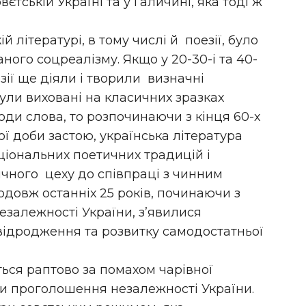
тській Україні та у Галичині, яка тоді ж
 літературі, в тому числі й поезії, було
ного соцреалізму. Якщо у 20-30-і та 40-
езії ще діяли і творили визначні
були виховані на класичних зразках
оди слова, то розпочинаючи з кінця 60-х
ної доби застою, українська література
ціональних поетичних традицій і
чного цеху до співпраці з чинним
довж останніх 25 років, починаючи з
езалежності України, з’явилися
ідродження та розвитку самодостатньої
ється раптово за помахом чарівної
ати проголошення незалежності України.