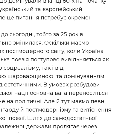
о домінували в кінці 80-х на початку
, український та європейський
(але це питання потребує окремої
 до сьогодні, тобто за 25 років
льно змінилася. Оскільки маємо
х постмодерного світу, коли Україна
ька поезія поступово вивільняється як
 соцреалізму, так і від
кою шароварщиною та домінуванням
д естетичними. В умовах розбудови
ської нації основна вага переноситься
не на політичні. Але й тут маємо певні
нгарду й постмодернізму та витіснення
ої поезії. Шлях до самодостатньої
незалежної держави пролягає через