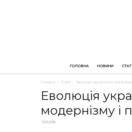
ГОЛОВНА
НОВИНИ
СТАТТ
Головна
Статті
Еволюція української поезії від
Еволюція украї
модернізму і 
13.01.2016