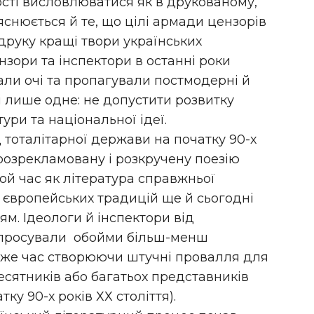
сті висловлюватися як в друкованому,
ояснюється й те, що цілі армади цензорів
друку кращі твори українських
нзори та інспектори в останні роки
али очі та пропагували постмодерні й
і лише одне: не допустити розвитку
ури та національної ідеї.
д тоталітарної держави на початку 90-х
розрекламовану і розкручену поезію
той час як література справжньої
ж європейських традицій ще й сьогодні
м. Ідеологи й інспектори від
 просували обойми більш-менш
й же час створюючи штучні провалля для
есятників або багатьох представників
тку 90-х років ХХ століття).