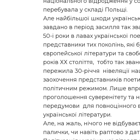
національного відродження у совє
перебувала у складі Польщі.
Але найбільшої шкоди українській
завдано в період засилля так зва
50-і роки в лавах української по
представники тих поколінь, які 
європейської літератури та своб
років ХХ століття, тобто так зва
пережила 30-річчя нівеляції на
заохочення представників поети
політичним режимом. Лише впро
проголошення суверенітету та н
передумови для повноцінного в
української літератури.
Але, на жаль, нічого не відбува
палички, чи навіть раптово з д