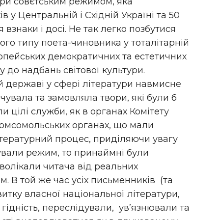
тури совєтським режимом, яка
 у Центральній і Східній Україні та 50
я взнаки і досі. Не так легко позбутися
го типу поета-чиновника у тоталітарній
опейських демократичних та естетичних
у до надбань світової культури.
й державі у сфері літератури навмисне
чувала та замовляла твори, які були б
и цілі служби, як в органах Комітету
 комсомольських органах, що мали
ітературний процес, приділяючи увагу
вували режим, то принаймні були
волікали читача від реальних
м. В той же час усіх письменників (та
звитку власної національної літератури,
 гідність, переслідували, ув’язнювали та