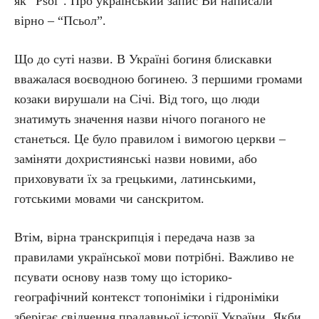
як “Psöl”. Про український запис Ви написали
вірно – “Псьол”.
Що до суті назви. В Україні богиня блискавки
вважалася воєводною богинею. З першими громами
козаки вирушали на Січі. Від того, що люди
знатимуть значення назви нічого поганого не
станеться. Це було правилом і вимогою церкви –
заміняти дохристиянські назви новими, або
приховувати їх за грецькими, латинськими,
готськими мовами чи санскритом.
Втім, вірна транскрипція і передача назв за
правилами української мови потрібні. Важливо не
псувати основу назв тому що історико-
географічний контекст топоніміки і гідроніміки
зберігає свідчення прадавньої історії України. Якби