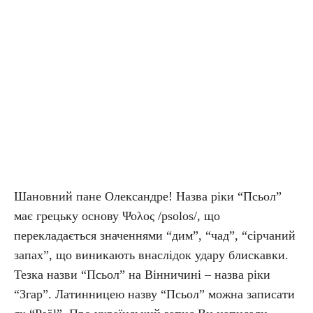
Шановний пане Олександре! Назва ріки “Псьол”
має грецьку основу Ψολος /psolos/, що
перекладається значеннями “дим”, “чад”, “сірчаний
запах”, що виникають внаслідок удару блискавки.
Тезка назви “Псьол” на Вінничині – назва ріки
“Згар”. Латинницею назву “Псьол” можна записати