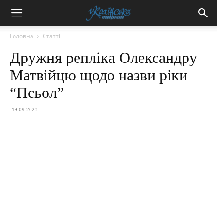
Головна
Статті
Дружня репліка Олександру
Матвійцю щодо назви ріки
“Псьол”
19.09.2023