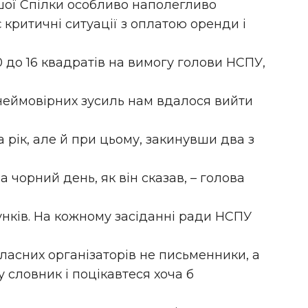
шої Спілки особливо наполегливо
критичні ситуації з оплатою оренди і
0 до 16 квадратів на вимогу голови НСПУ,
 неймовірних зусиль нам вдалося вийти
рік, але й при цьому, закинувши два з
 чорний день, як він сказав, – голова
унків. На кожному засіданні ради НСПУ
бласних організаторів не письменники, а
у словник і поцікавтеся хоча б