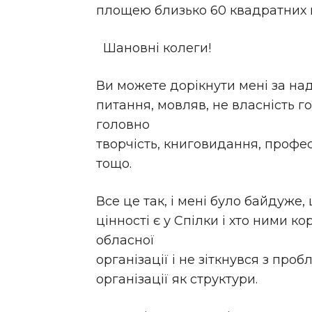
площею близько 60 квадратних м
Шановні колеги!
Ви можете дорікнути мені за на
питання, мовляв, не власність го
головно
творчість, книговидання, профес
тощо.
Все це так, і мені було байдуже,
цінності є у Спілки і хто ними к
обласної
організації і не зіткнувся з про
організації як структури.