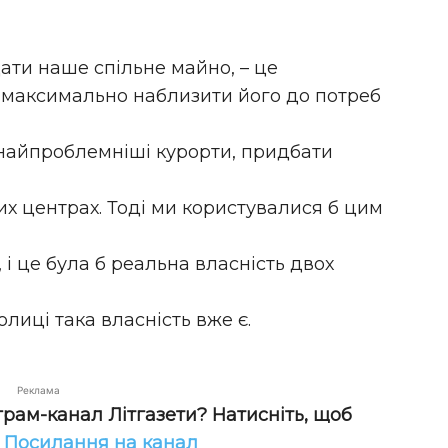
ти наше спільне майно, – це
 а максимально наблизити його до потреб
 найпроблемніші курорти, придбати
х центрах. Тоді ми користувалися б цим
, і це була б реальна власність двох
олиці така власність вже є.
Реклама
грам-канал Літгазети? Натисніть, щоб
!
Посилання на канал