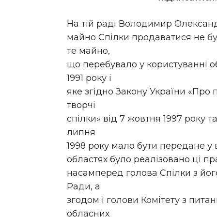
На тій раді Володимир Олександ
майно Спілки продаватися не бу
те майно,
що перебувало у користуванні о
1991 року і
яке згідно Закону України «Про 
творчі
спілки» від 7 жовтня 1997 року т
липня
1998 року мало бути передане у в
областях було реалізовано ці пр
насамперед голова Спілки з йо
Ради, а
згодом і голови Комітету з питан
обласних