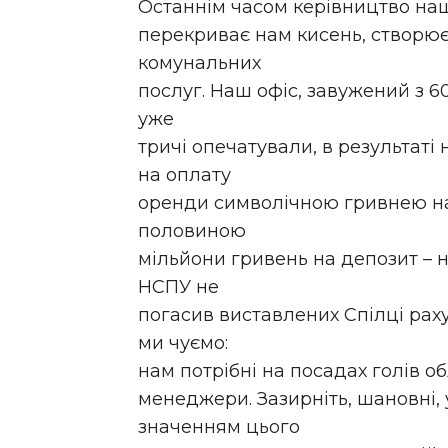
Останнім часом керівництво на
перекриває нам кисень, створює 
комунальних
послуг. Наш офіс, завужений з 6
уже
тричі опечатували, в результаті
на оплату
оренди символічною гривнею на 
половиною
мільйони гривень на депозит – на
НСПУ не
погасив виставлених Спілці рах
ми чуємо:
нам потрібні на посадах голів о
менеджери. Зазирніть, шановні, 
значенням цього