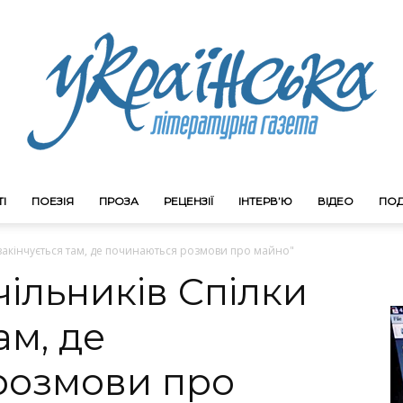
І
ПОЕЗІЯ
ПРОЗА
РЕЦЕНЗІЇ
ІНТЕРВ’Ю
ВІДЕО
ПОД
Litgazeta.com.ua
 закінчується там, де починаються розмови про майно"
чільників Спілки
ам, де
розмови про