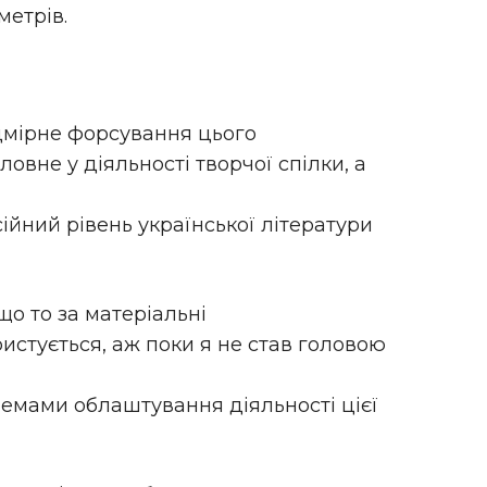
етрів.
дмірне форсування цього
ловне у діяльності творчої спілки, а
ійний рівень української літератури
 що то за матеріальні
ористується, аж поки я не став головою
блемами облаштування діяльності цієї