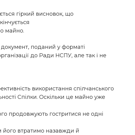
ється гіркий висновок, що
кінчується
о майно.
н документ, поданий у форматі
ганізації до Ради НСПУ, але так і не
ективність використання спілчанського
ності Спілки. Оскільки це майно уже
ього продовжують гостритися не одні
ми його втратимо назавжди й