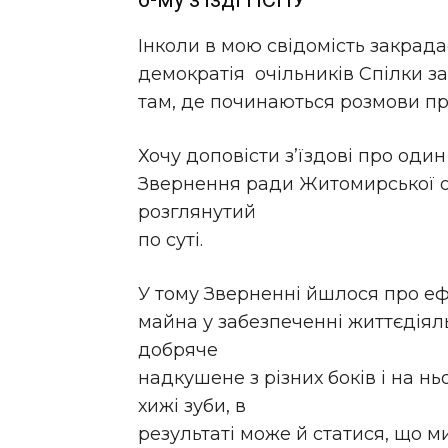
Інколи в мою свідомість закрада
демократія очільників Спілки за
там, де починаються розмови пр
Хочу доповісти з’їздові про оди
Звернення ради Житомирської ор
розглянутий
по суті.
У тому Зверненні йшлося про еф
майна у забезпеченні життєдіяль
добряче
надкушене з різних боків і на н
хижі зуби, в
результаті може й статися, що 