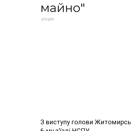
майно"
01.11.2011
З виступу голови Житомирсь
6-му з’їзді НСПУ