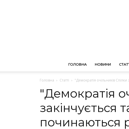
ГОЛОВНА
НОВИНИ
СТАТТ
Головна
Статті
"Демократія очільників Спілки
"Демократія о
закінчується т
починаються 