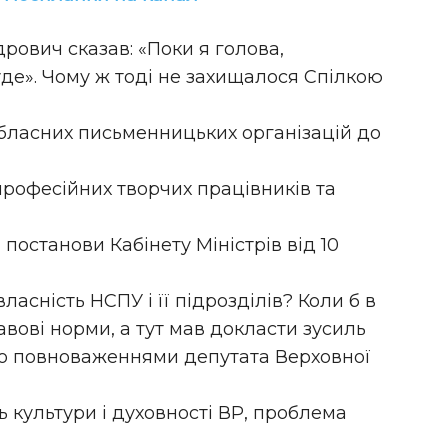
рович сказав: «Поки я голова,
де». Чому ж тоді не захищалося Спілкою
бласних письменницьких організацій до
професійних творчих працівників та
а постанови Кабінету Міністрів від 10
ласність НСПУ і її підрозділів? Коли б в
авові норми, а тут мав докласти зусиль
го повноваженнями депутата Верховної
ь культури і духовності ВР, проблема