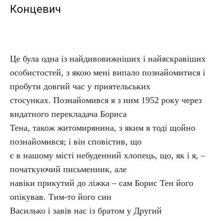
Концевич
Це була одна із найдивовижніших і найяскравіших
особистостей, з якою мені випало познайомитися і
пробути довгий час у приятельських
стосунках. Познайомився я з ним 1952 року через
видатного перекладача Бориса
Тена, також житомирянина, з яким я тоді щойно
познайомився; і він сповістив, що
є в нашому місті небуденний хлопець, що, як і я, –
початкуючий письменник, але
навіки прикутий до ліжка – сам Борис Тен його
опікував. Тим-то його син
Василько і завів нас із братом у Другий