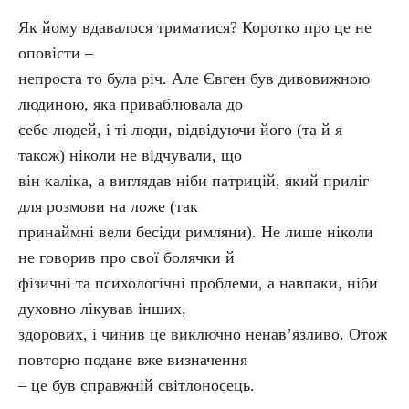
Як йому вдавалося триматися? Коротко про це не
оповісти –
непроста то була річ. Але Євген був дивовижною
людиною, яка приваблювала до
себе людей, і ті люди, відвідуючи його (та й я
також) ніколи не відчували, що
він каліка, а виглядав ніби патрицій, який приліг
для розмови на ложе (так
принаймні вели бесіди римляни). Не лише ніколи
не говорив про свої болячки й
фізичні та психологічні проблеми, а навпаки, ніби
духовно лікував інших,
здорових, і чинив це виключно ненав’язливо. Отож
повторю подане вже визначення
– це був справжній світлоносець.