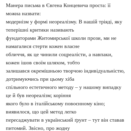
Манера письма в Євгена Концевича проста: її
можна назвати:
модернізм у формі неореалізму. В нашій тріяді, яку
теперішні критики називають
фундаторами Житомирської школи прози, ми не
намагалися стерти кожен власне
обличчя, як це чинили соцреалісти, а навпаки,
кожен ішов своїм шляхом, тобто
залишався окремішньою творчою індивідуальністю,
дотримуючись при цьому хіба
спільного естетичного методу – у нашому випадку
це й був нео­реалізм; коріння
якого було в італійському повоєнному кіно;
виявилося, що цей метод легко
пересаджувати в український ґрунт – тут він ставав
питомий. Звісно, про жодну