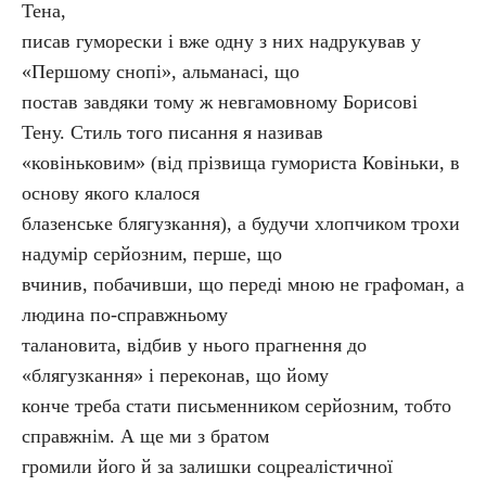
Тена,
писав гуморески і вже одну з них надрукував у
«Першому снопі», альманасі, що
постав завдяки тому ж невгамовному Борисові
Тену. Стиль того писання я називав
«ковіньковим» (від прізвища гумориста Ковіньки, в
основу якого клалося
блазенське блягузкання), а будучи хлопчиком трохи
надумір серйозним, перше, що
вчинив, побачивши, що переді мною не графоман, а
людина по-справжньому
талановита, відбив у нього прагнення до
«блягузкання» і переконав, що йому
конче треба стати письменником серйозним, тобто
справжнім. А ще ми з братом
громили його й за залишки соцреалістичної