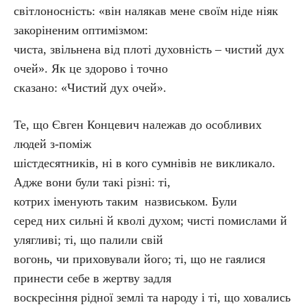
світлоносність: «він налякав мене своїм ніде ніяк
закоріненим оптимізмом:
чиста, звільнена від плоті духовність – чистий дух
очей». Як це здорово і точно
сказано: «Чистий дух очей».
Те, що Євген Концевич належав до особливих
людей з-поміж
шістдесятників, ні в кого сумнівів не викликало.
Адже вони були такі різні: ті,
котрих іменують таким назвиськом. Були
серед них сильні й кволі духом; чисті помислами й
улягливі; ті, що палили свій
вогонь, чи приховували його; ті, що не гаялися
принести себе в жертву задля
воскресіння рідної землі та народу і ті, що ховались