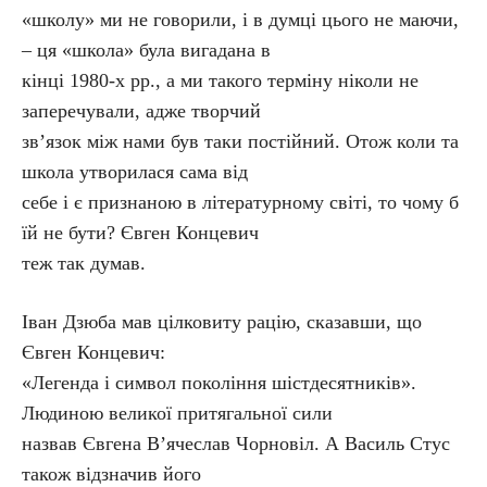
«школу» ми не говорили, і в думці цього не маючи,
– ця «школа» була вигадана в
кінці 1980-х рр., а ми такого терміну ніколи не
заперечували, адже творчий
зв’язок між нами був таки постійний. Отож коли та
школа утворилася сама від
себе і є признаною в літературному світі, то чому б
їй не бути? Євген Концевич
теж так думав.
Іван Дзюба мав цілковиту рацію, сказавши, що
Євген Концевич:
«Легенда і символ покоління шістдесятників».
Людиною великої притягальної сили
назвав Євгена В’ячеслав Чорновіл. А Василь Стус
також відзначив його