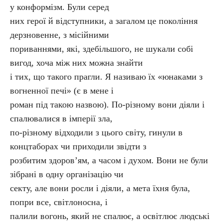
у конформізм. Були серед
них герої й відступники, а загалом це покоління
дерзновенне, з місійними
пориваннями, які, здебільшого, не шукали собі
вигод, хоча між них можна знайти
і тих, що такого прагли. Я називаю їх «юнаками з
вогненної печі» (є в мене і
роман під такою назвою). По-різному вони діяли і
спалювалися в імперії зла,
по-різному відходили з цього світу, гинули в
концтаборах чи приходили звідти з
розбитим здоров’ям, а часом і духом. Вони не були
зібрані в одну організацію чи
секту, але вони росли і діяли, а мета їхня була,
попри все, світлоносна, і
палили вогонь, який не спалює, а освітлює людські