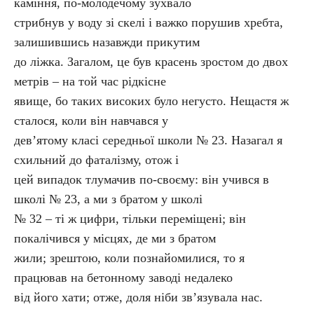
каміння, по-молодечому зухвало
стрибнув у воду зі скелі і важко порушив хребта,
залишившись назавжди прикутим
до ліжка. Загалом, це був красень зростом до двох
метрів – на той час рідкісне
явище, бо таких високих було негусто. Нещастя ж
сталося, коли він навчався у
дев’ятому класі середньої школи № 23. Назагал я
схильний до фаталізму, отож і
цей випадок тлумачив по-своєму: він учився в
школі № 23, а ми з братом у школі
№ 32 – ті ж цифри, тільки переміщені; він
покалічився у місцях, де ми з братом
жили; зрештою, коли познайомилися, то я
працював на бетонному заводі недалеко
від його хати; отже, доля ніби зв’язувала нас.