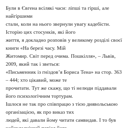
Були в Євгена всілякі часи: ліпші та гірші, але
найгіршими
стали, коли на нього звернули увагу кадебісти.
Історію цих стосунків, які його
життя, я докладно розповів у великому розділі своєї
книги «На березі часу. Мій
Житомир. Світ перед очима. Пошкілля», – Львів,
2009, який так і зветься:
«Письменник із гніздов’я Бориса Тена» на стор. 363
– 444; хто цікавий, може те
прочитати. Тут же скажу, що ті нелюди піддавали
його психологічним тортурам.
Ішлося не так про співпрацю з тією диявольською
організацією, як про виказ тих
людей, які давали йому читати самвидав. І то був