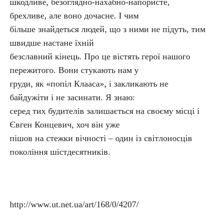
шкодливе, безоглядно-нахабно-напористе,
брехливе, але воно дочасне. І чим
більше знайдеться людей, що з ними не підуть, тим
швидше настане їхній
безславний кінець. Про це вістять герої нашого
пережитого. Вони стукають нам у
груди, як «попіл Клааса», і закликають не
байдужіти і не засинати. Я знаю:
серед тих будителів залишається на своєму місці і
Євген Концевич, хоч він уже
пішов на стежки вічності – один із світлоносців
покоління шістдесятників.
http://www.ut.net.ua/art/168/0/4207/