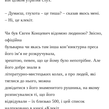
він цілком утратив слух.
– Думаєш, глухота – це тиша? – сказав якось мені.
– Ні, це клекіт.
Чи був Євген Концевич відомою людиною? Звісно,
офіційна
бульварна чи якась там інша кон’юнктурна преса
його ім’я не розкручувала,
зрештою, певен, що це йому було непотрібне. Але
його добре знали в
літературно-мистецьких колах, а про людей, які
тяглися до нього, можна
довідатися з його знаменитого рушника, на якому
розписувалися ті, що його
відвідували – їх близько 500, і цей список
надруковано в книзі «Клекіт