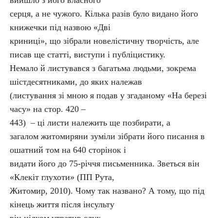
вийшло з його власного
серця, а не чужого. Кілька разів було видано його
книжечки під назвою «Дві
криниці», що зібрали новелістичну творчість, але
писав ще статті, виступи і публіцистику.
Немало й листувався з багатьма людьми, зокрема
шістдесятниками, до яких належав
(листування зі мною я подав у згаданому «На березі
часу» на стор. 420 –
443) – ці листи належить ще позбирати, а
загалом житомиряни зуміли зібрати його писання в
ошатний том на 640 сторінок і
видати його до 75-річчя письменника. Зветься він
«Клекіт глухоти» (ПП Рута,
Житомир, 2010). Чому так названо? А тому, що під
кінець життя після інсульту