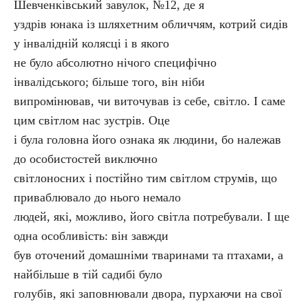
Шевченківський завулок, №12, де я
уздрів юнака із шляхетним обличчям, котрий сидів
у інвалідній колясці і в якого
не було абсолютно нічого специфічно
інвалідського; більше того, він ніби
випромінював, чи виточував із себе, світло. І саме
цим світлом нас зустрів. Оце
і була головна його ознака як людини, бо належав
до особистостей виключно
світлоносних і постійно тим світлом струмів, що
приваблювало до нього немало
людей, які, можливо, його світла потребували. І ще
одна особливість: він завжди
був оточений домашніми тваринами та птахами, а
найбільше в тій садибі було
голубів, які заповнювали двора, пурхаючи на свої