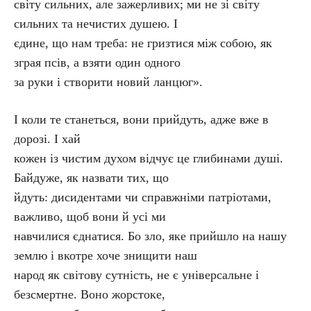
світу сильних, але зажерливих; ми не зі світу
сильних та нечистих душею. І
єдине, що нам треба: не гризтися між собою, як
зграя псів, а взяти один одного
за руки і створити новий ланцюг».
І коли те станеться, вони прийдуть, адже вже в
дорозі. І хай
кожен із чистим духом відчує це глибинами душі.
Байдуже, як назвати тих, що
йдуть: дисидентами чи справжніми патріотами,
важливо, щоб вони й усі ми
навчилися єднатися. Бо зло, яке прийшло на нашу
землю і вкотре хоче знищити наш
народ як світову сутність, не є універсальне і
безсмертне. Воно жорстоке,