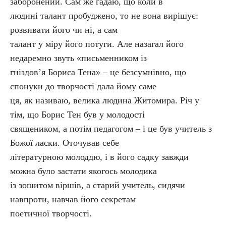
заборонений. Сам же гадаю, що коли в
людині талант пробуджено, то не вона вирішує:
розвивати його чи ні, а сам
талант у міру його потуги. Але назагал його
недаремно звуть «письменником із
гніздов’я Бориса Тена» – це безсумнівно, що
спонуки до творчості дала йому саме
ця, як називаю, велика людина Житомира. Річ у
тім, що Борис Тен був у молодості
священиком, а потім педагогом – і це був учитель з
Божої ласки. Оточував себе
літературною молоддю, і в його садку завжди
можна було застати якогось молодика
із зошитом віршів, а старий учитель, сидячи
навпроти, навчав його секретам
поетичної творчості.