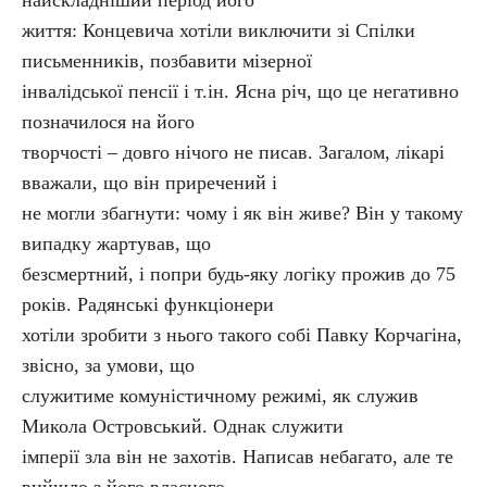
найскладніший період його
життя: Концевича хотіли виключити зі Спілки
письменників, позбавити мізерної
інвалідської пенсії і т.ін. Ясна річ, що це негативно
позначилося на його
творчості – довго нічого не писав. Загалом, лікарі
вважали, що він приречений і
не могли збагнути: чому і як він живе? Він у такому
випадку жартував, що
безсмертний, і попри будь-яку логіку прожив до 75
років. Радянські функціонери
хотіли зробити з нього такого собі Павку Корчагіна,
звісно, за умови, що
служитиме комуністичному режимі, як служив
Микола Островський. Однак служити
імперії зла він не захотів. Написав небагато, але те