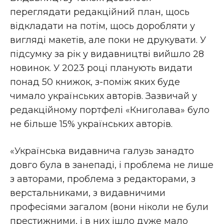
переглядати редакційний план, щось
відкладати на потім, щось доробляти у
вигляді макетів, але поки не друкувати. У
підсумку за рік у видавництві вийшло 28
новинок. У 2023 році планують видати
понад 50 книжок, з-поміж яких буде
чимало українських авторів. Зазвичай у
редакційному портфелі «Книголава» було
не більше 15% українських авторів.
«Українська видавнича галузь занадто
довго була в занепаді, і проблема не лише
з авторами, проблема з редакторами, з
верстальниками, з видавничими
професіями загалом (вони ніколи не були
престижними, і в них ішло дуже мало