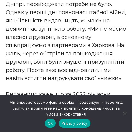
Дніпрі, переїжджати потреби не було.
Однак у перші дні повномасштабної війни,
як і більшість видавництв, «Смакі» на
деякий час зупиняло роботу: «Ми не маємо
власної друкарні, в основному
співпрацюємо з партнерами з Харкова. На
жаль, через обстріли та пошкодження
друкарні, вони були змушені призупинити
роботу. Проте вже все відновили, і ми
навіть встигли надрукувати свої книжки».
Видавниця каже, що за 2022 рік вони
реалізували приблизно 70% від того, що
Ми використовуємо файли cookie. Продовжуючи перегляд
сайту, ви приймаєте нашу політику конфіденційності та
планувалося: «На жаль, те, що ми
умови використання
планували зробити у 2022 році, і те, що ми
Ok
Privacy policy
зробили, дуже відрізняється. Ми видали