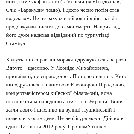
його, саме як фантаста («Експедиція «Гондвана»,
Слід «Баракуди» тощо). І дехто чесно потім став
водолазом. Це не рахуючи збірок віршів, які він
продовжував писати до самої смерті. Наприклад,
його дуже надихав відвіданий по турпутівці
Стамбул.
Кажуть, що справжні моряки одружуються два рази.
Вдруге – щасливо. У Леоніда Михайловича,
принаймні, це справдилося. По поверненню у Київ
він одружився з піаністкою Елеонорою Пірадовою,
концертмейстером київської філармонії, вона
пізніше стала народною артисткою України. Вони
жили довго і щасливо на вулиці Пушкінській і
померли в один день. Це не фігура мови. Дійсно в
один. 12 липня 2012 року. Про пам’ятник з