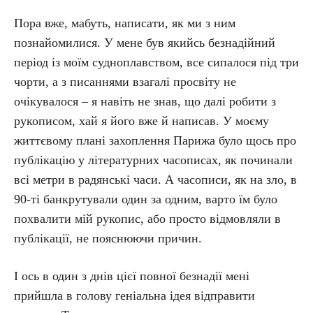
Пора вже, мабуть, написати, як ми з ним
познайомилися. У мене був якийсь безнадійний
період із моїм судноплавством, все сипалося під три
чорти, а з писаннями взагалі просвіту не
очікувалося – я навіть не знав, що далі робити з
рукописом, хай я його вже й написав. У моєму
життєвому плані захоплення Парижа було щось про
публікацію у літературних часописах, як починали
всі метри в радянські часи. А часописи, як на зло, в
90-ті банкрутували один за одним, варто їм було
похвалити мій рукопис, або просто відмовляли в
публікації, не пояснюючи причин.
І ось в один з днів цієї повної безнадії мені
прийшла в голову геніальна ідея відправити