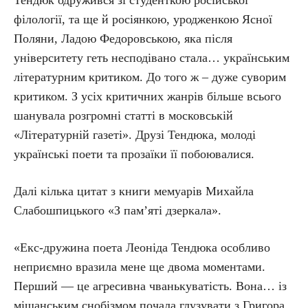
Тендюк одружився зі студенткою російської
філології, та ще й росіянкою, уродженкою Ясної
Поляни, Ладою Федоровською, яка після
університету геть несподівано стала… українським
літературним критиком. До того ж – дуже суворим
критиком. З усіх критичних жанрів більше всього
шанувала розгромні статті в московській
«Літературній газеті». Друзі Тендюка, молоді
українські поети та прозаїки її побоювалися.
Далі кілька цитат з книги мемуарів Михайла
Слабошпицького «З пам’яті дзеркала».
«Екс-дружина поета Леоніда Тендюка особливо
неприємно вразила мене ще двома моментами.
Перший — це агресивна чванькуватість. Вона… із
міщанським снобізмом почала глузувати з Григора