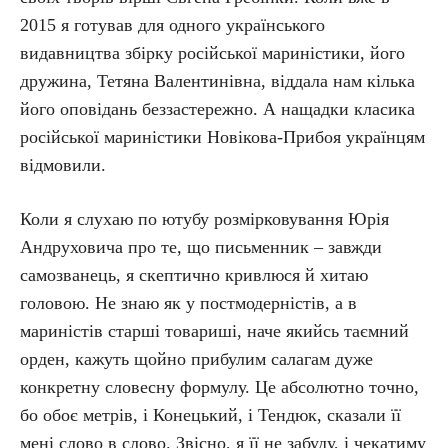
2015 я готував для одного українського
видавництва збірку російської мариністики, його
дружина, Тетяна Валентинівна, віддала нам кілька
його оповідань беззастережно. А нащадки класика
російської мариністики Новікова-Прибоя українцям
відмовили.
Коли я слухаю по ютубу розмірковування Юрія
Андруховича про те, що письменник – завжди
самозванець, я скептично кривлюся й хитаю
головою. Не знаю як у постмодерністів, а в
мариністів старші товариші, наче якийсь таємний
орден, кажуть щойно прибулим салагам дуже
конкретну словесну формулу. Це абсолютно точно,
бо обоє метрів, і Конецький, і Тендюк, сказали її
мені слово в слово. Звісно, я її не забуду, і чекатиму