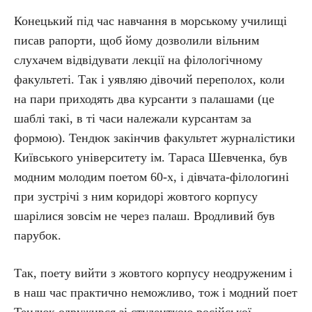
Конецький під час навчання в морському училищі
писав рапорти, щоб йому дозволили вільним
слухачем відвідувати лекції на філологічному
факультеті. Так і уявляю дівочий переполох, коли
на пари приходять два курсанти з палашами (це
шаблі такі, в ті часи належали курсантам за
формою). Тендюк закінчив факультет журналістики
Київського університету ім. Тараса Шевченка, був
модним молодим поетом 60-х, і дівчата-філологині
при зустрічі з ним коридорі жовтого корпусу
шарілися зовсім не через палаш. Вродливий був
парубок.
Так, поету вийти з жовтого корпусу неодруженим і
в наш час практично неможливо, тож і модний поет