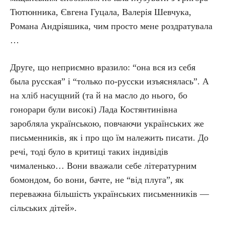
Тютюнника, Євгена Гуцала, Валерія Шевчука,
Романа Андріяшика, чим просто мене роздратувала
…
Друге, що неприємно вразило: “она вся из себя
была русская” і “только по-русски изъяснялась”. А
на хліб насущний (та й на масло до нього, бо
гонорари були високі) Лада Костянтинівна
заробляла українською, повчаючи українських же
письменників, як і про що їм належить писати. До
речі, тоді було в критиці таких індивідів
чималенько… Вони вважали себе літературним
бомондом, бо вони, бачте, не “від плуга”, як
переважна більшість українських письменників —
сільських дітей».