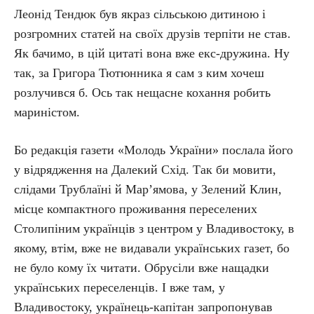
Леонід Тендюк був якраз сільською дитиною і
розгромних статей на своїх друзів терпіти не став.
Як бачимо, в цій цитаті вона вже екс-дружина. Ну
так, за Григора Тютюнника я сам з ким хочеш
розлучився б. Ось так нещасне кохання робить
мариністом.
Бо редакція газети «Молодь України» послала його
у відрядження на Далекий Схід. Так би мовити,
слідами Трублаїні й Мар’ямова, у Зелений Клин,
місце компактного проживання переселених
Столипіним українців з центром у Владивостоку, в
якому, втім, вже не видавали українських газет, бо
не було кому їх читати. Обрусіли вже нащадки
українських переселенців. І вже там, у
Владивостоку, українець-капітан запропонував