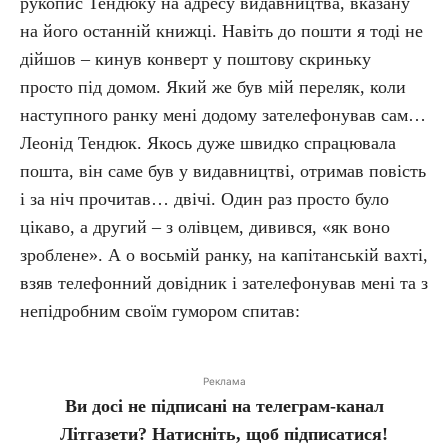
рукопис Тендюку на адресу видавництва, вказану
на його останній книжці. Навіть до пошти я тоді не
дійшов – кинув конверт у поштову скриньку
просто під домом. Який же був мій переляк, коли
наступного ранку мені додому зателефонував сам…
Леонід Тендюк. Якось дуже швидко спрацювала
пошта, він саме був у видавництві, отримав повість
і за ніч прочитав… двічі. Один раз просто було
цікаво, а другий – з олівцем, дивився, «як воно
зроблене». А о восьмій ранку, на капітанській вахті,
взяв телефонний довідник і зателефонував мені та з
непідробним своїм гумором спитав:
Реклама
Ви досі не підписані на телеграм-канал
Літгазети? Натисніть, щоб підписатися!