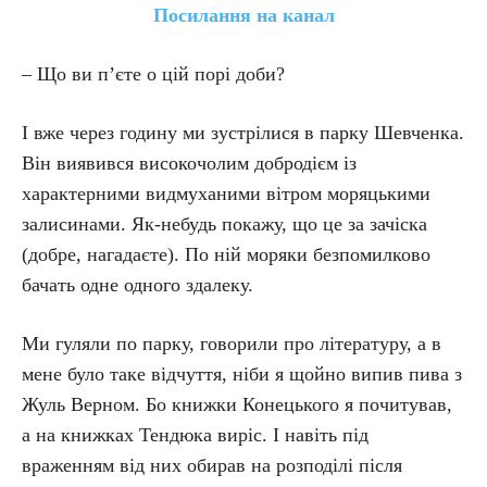
Посилання на канал
– Що ви п’єте о цій порі доби?
І вже через годину ми зустрілися в парку Шевченка.
Він виявився високочолим добродієм із
характерними видмуханими вітром моряцькими
залисинами. Як-небудь покажу, що це за зачіска
(добре, нагадаєте). По ній моряки безпомилково
бачать одне одного здалеку.
Ми гуляли по парку, говорили про літературу, а в
мене було таке відчуття, ніби я щойно випив пива з
Жуль Верном. Бо книжки Конецького я почитував,
а на книжках Тендюка виріс. І навіть під
враженням від них обирав на розподілі після