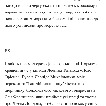
нагоди в свою чергу сказати її якомусь молодому і
нарваному автору, від якого ще смердить рибою і
пахне солоним морським бризом, і він знає, що до
нього усі писали про море не так.
P.S.
Повість про молодого Джека Лондона «Штормами
хрещений» є у книжці Леоніда Тендюка «Пояс
Оріона». Була в Леоніда Михайловича мрія –
перекласти її англійською і опублікувати в
щорічнику Лондонського наукового товариства в
Сан-Франциско, який приймає усі праці та твори
про Джека Лондона, опубліковані по всьому світу