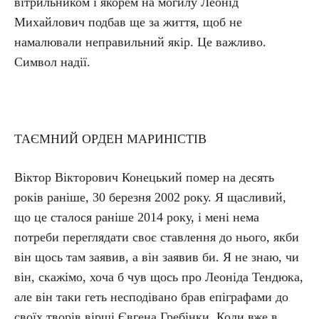
вітрильником і якорем на могилу Леонід
Михайлович подбав ще за життя, щоб не
намалювали неправильний якір. Це важливо.
Символ надії.
ТАЄМНИЙ ОРДЕН МАРИНІСТІВ
Віктор Вікторович Конецький помер на десять
років раніше, 30 березня 2002 року. Я щасливий,
що це сталося раніше 2014 року, і мені нема
потреби переглядати своє ставлення до нього, якби
він щось там заявив, а він заявив би. Я не знаю, чи
він, скажімо, хоча б чув щось про Леоніда Тендюка,
але він таки геть несподівано брав епіграфами до
своїх творів вірші Євгена Гребінки. Коли вже в