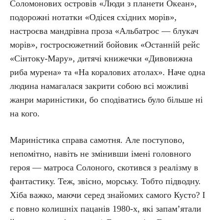
Соломонових островів «Люди з планети Океан»,
подорожні нотатки «Одісея східних морів»,
настроєва мандрівна проза «Альбатрос — блукач
морів», гостросюжетний бойовик «Останній рейс
«Сінтоку-Мару», дитячі книжечки «Дивовижна
риба мурена» та «На коралових атолах». Наче одна
людина намагалася закрити собою всі можливі
жанри мариністики, бо сподіватись було більше ні
на кого.
Мариністика справа самотня. Але поступово,
непомітно, навіть не змінивши імені головного
героя — матроса Солоного, скотився з реалізму в
фантастику. Теж, звісно, морську. Тобто підводну.
Хіба важко, маючи серед знайомих самого Кусто? І
є повно колишніх пацанів 1980-х, які запам’ятали