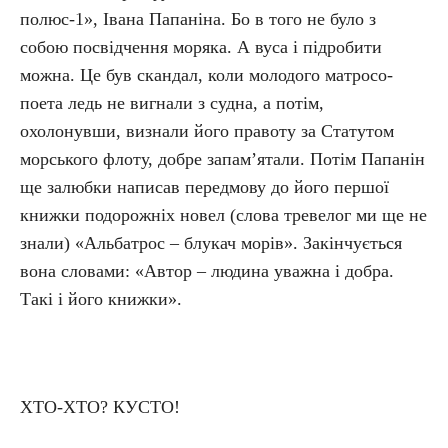
полюс-1», Івана Папаніна. Бо в того не було з
собою посвідчення моряка. А вуса і підробити
можна. Це був скандал, коли молодого матросо-
поета ледь не вигнали з судна, а потім,
охолонувши, визнали його правоту за Статутом
морського флоту, добре запам’ятали. Потім Папанін
ще залюбки написав передмову до його першої
книжки подорожніх новел (слова тревелог ми ще не
знали) «Альбатрос – блукач морів». Закінчується
вона словами: «Автор – людина уважна і добра.
Такі і його книжки».
ХТО-ХТО? КУСТО!