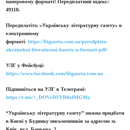
паперовому форматі! Передплатний індекс:
49118.
Передплатіть
«Українську літературну газету» в
електронному
форматі
:
https://litgazeta.com.ua/peredplata-
ukrainskoi-literaturnoi-hazety-u-formati-pdf/
УЛГ у Фейсбуці:
https://www.facebook.com/litgazeta.com.ua
Підпишіться на УЛГ в Телеграмі:
https://t.me/+_DOVrDSYR8s4MGMy
“Українську літературну газету” можна придбати
в Києві у Будинку письменників за адресою м.
Київ, вул. Банкова, 2.