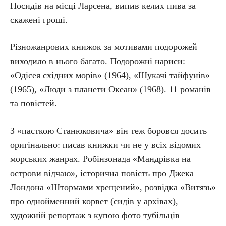
Посидів на місці Ларсена, випив келих пива за
скажені гроші.
Різножанрових книжок за мотивами подорожей
виходило в нього багато. Подорожні нариси:
«Одісея східних морів» (1964), «Шукачі тайфунів»
(1965), «Люди з планети Океан» (1968). 11 романів
та повістей.
З «пасткою Станюковича» він теж боровся досить
оригінально: писав книжки чи не у всіх відомих
морських жанрах. Робінзонада «Мандрівка на
острови відчаю», історична повість про Джека
Лондона «Штормами хрещений», розвідка «Витязь»
про однойменний корвет (сидів у архівах),
художній репортаж з купою фото тубільців