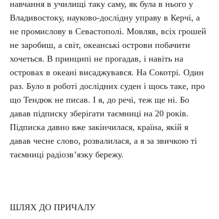
навчання в училищі таку саму, як була в нього у
Владивостоку, науково-дослідну управу в Керчі, а
не промислову в Севастополі. Мовляв, всіх грошей
не заробиш, а світ, океанські острови побачити
хочеться. В принципі не прогадав, і навіть на
островах в океані висаджувався. На Сокотрі. Один
раз. Було в роботі дослідних суден і щось таке, про
що Тендюк не писав. І я, до речі, теж ще ні. Бо
давав підписку зберігати таємниці на 20 років.
Підписка давно вже закінчилася, країна, якій я
давав чесне слово, розвалилася, а я за звичкою ті
таємниці радіозв’язку бережу.
ШЛЯХ ДО ПРИЧАЛУ