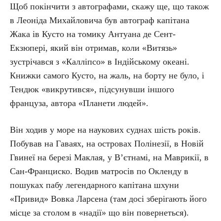
Щоб покінчити з автографами, скажу ще, що також
в Леоніда Михайловича був автограф капітана
Жака ів Кусто на томику Антуана де Сент-
Екзюпері, який він отримав, коли «Витязь»
зустрічався з «Калліпсо» в Індійському океані.
Книжки самого Кусто, на жаль, на борту не було, і
Тендюк «викрутився», підсунувши іншого
француза, автора «Планети людей».
Він ходив у море на наукових суднах шість років.
Побував на Гаваях, на островах Полінезії, в Новій
Гвинеї на березі Маклая, у В’єтнамі, на Маврикії, в
Сан-Франциско. Водив матросів по Окленду в
пошуках пабу легендарного капітана шхуни
«Привид» Вовка Ларсена (там досі зберігають його
місце за столом в «надії» що він повернеться).