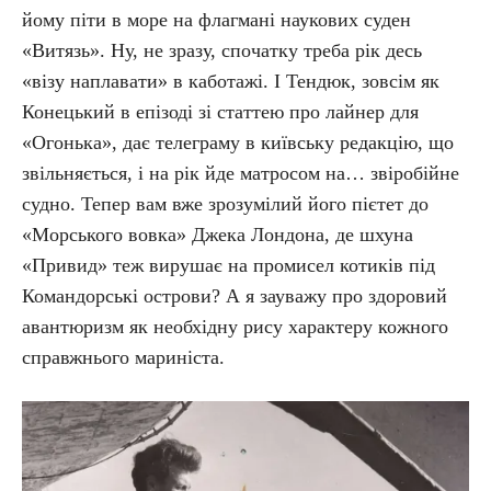
йому піти в море на флагмані наукових суден
«Витязь». Ну, не зразу, спочатку треба рік десь
«візу наплавати» в каботажі. І Тендюк, зовсім як
Конецький в епізоді зі статтею про лайнер для
«Огонька», дає телеграму в київську редакцію, що
звільняється, і на рік йде матросом на… звіробійне
судно. Тепер вам вже зрозумілий його пієтет до
«Морського вовка» Джека Лондона, де шхуна
«Привид» теж вирушає на промисел котиків під
Командорські острови? А я зауважу про здоровий
авантюризм як необхідну рису характеру кожного
справжнього мариніста.