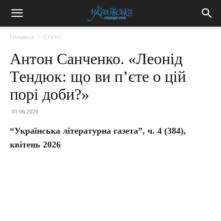
Головна
Статті
Антон Санченко. «Леонід
Тендюк: що ви п’єте о цій
порі доби?»
01.06.2026
“Українська літературна газета”, ч. 4
(384),
квітень 2026