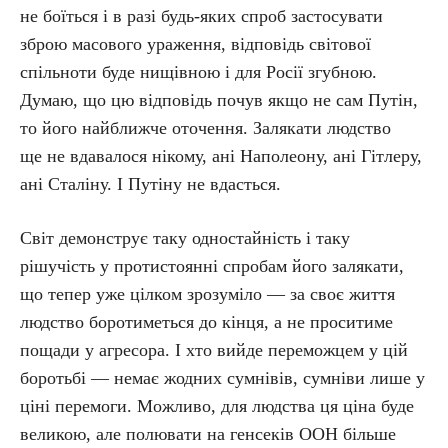
не боїться і в разі будь-яких спроб застосувати
зброю масового ураження, відповідь світової
спільноти буде нищівною і для Росії згубною.
Думаю, що цю відповідь почув якщо не сам Путін,
то його найближче оточення. Залякати людство
ще не вдавалося нікому, ані Наполеону, ані Гітлеру,
ані Сталіну. І Путіну не вдасться.
Світ демонструє таку одностайність і таку
рішучість у протистоянні спробам його залякати,
що тепер уже цілком зрозуміло — за своє життя
людство боротиметься до кінця, а не проситиме
пощади у агресора. І хто вийде переможцем у цій
боротьбі — немає жодних сумнівів, сумніви лише у
ціні перемоги. Можливо, для людства ця ціна буде
великою, але полювати на генсеків ООН більше