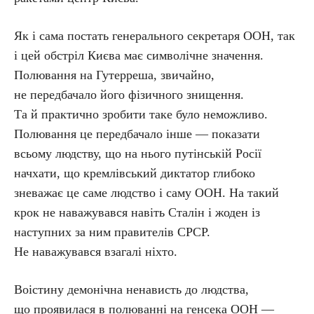
Як і сама постать генерального секретаря ООН, так
і цей обстріл Києва має символічне значення.
Полювання на Гутерреша, звичайно,
не передбачало його фізичного знищення.
Та й практично зробити таке було неможливо.
Полювання це передбачало інше — показати
всьому людству, що на нього путінській Росії
начхати, що кремлівський диктатор глибоко
зневажає це саме людство і саму ООН. На такий
крок не наважувався навіть Сталін і жоден із
наступних за ним правителів СРСР.
Не наважувався взагалі ніхто.
Воістину демонічна ненависть до людства,
що проявилася в полюванні на генсека ООН —