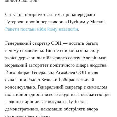
міністр Болгарії.
Ситуація погіршується тим, що напередодні
Гутерреш провів переговори з Путіним у Москві
.
Ракети послані ніби йому навздогін
.
Генеральний секретар ООН — постать багато
в чому символічна. Він не спирається на силу
якоїсь держави чи військового союзу. Але він має
моральний авторитет політичного лідера людства.
Його обирає Генеральна Асамблея ООН після
схвалення Радою Безпеки і обирає зазвичай
консенсуально. Генеральний секретар є символом
політичної єдності всього людства. І ось життю цієї
людини вирішив загрожувати Путін так
демонстративно, наказавши обстріляти вчора
ракетами центр Києва.