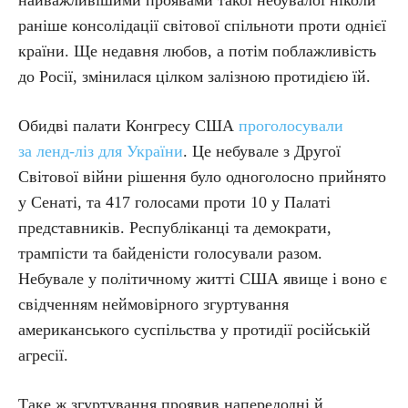
найважливішими проявами такої небувалої ніколи
раніше консолідації світової спільноти проти однієї
країни. Ще недавня любов, а потім поблажливість
до Росії, змінилася цілком залізною протидією їй.
Обидві палати Конгресу США
проголосували
за ленд-ліз для України
. Це небувале з Другої
Світової війни рішення було одноголосно прийнято
у Сенаті, та 417 голосами проти 10 у Палаті
представників. Республіканці та демократи,
трампісти та байденісти голосували разом.
Небувале у політичному житті США явище і воно є
свідченням неймовірного згуртування
американського суспільства у протидії російській
агресії.
Таке ж згуртування проявив напередодні й