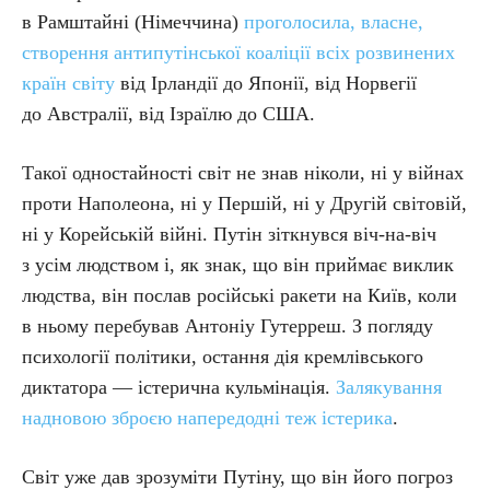
в Рамштайні (Німеччина)
проголосила, власне,
створення антипутінської коаліції всіх розвинених
країн світу
від Ірландії до Японії, від Норвегії
до Австралії, від Ізраїлю до США.
Такої одностайності світ не знав ніколи, ні у війнах
проти Наполеона, ні у Першій, ні у Другій світовій,
ні у Корейській війні. Путін зіткнувся віч-на-віч
з усім людством і, як знак, що він приймає виклик
людства, він послав російські ракети на Київ, коли
в ньому перебував Антоніу Гутерреш. З погляду
психології політики, остання дія кремлівського
диктатора — істерична кульмінація.
Залякування
надновою зброєю напередодні теж істерика
.
Світ уже дав зрозуміти Путіну, що він його погроз