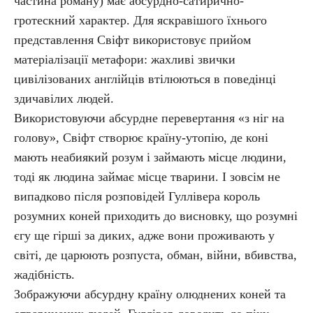
частина роману) має абсурдно-сатирично-
гротескний характер. Для яскравішого їхнього
представлення Свіфт використовує прийом
матеріалізації метафори: жахливі звички
цивілізованих англійців втілюються в поведінці
здичавілих людей.
Використовуючи абсурдне перевертання «з ніг на
голову», Свіфт створює країну-утопію, де коні
мають неабиякий розум і займають місце людини,
тоді як людина займає місце тварини. І зовсім не
випадково після розповідей Гуллівера король
розумних коней приходить до висновку, що розумні
єгу ще гірші за диких, адже вони проживають у
світі, де царюють розпуста, обман, війни, вбивства,
жадібність.
Зображуючи абсурдну країну олюднених коней та