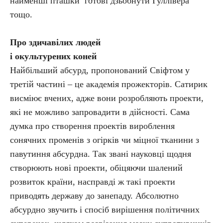
найменші пташки готові дзьобнути Гуллівера
тощо.
Про здичавілих людей
і окультурених коней
Найбільший абсурд, пропонований Свіфтом у
третій частині – це академія прожекторів. Сатирик
висміює вчених, адже вони розробляють проекти,
які не можливо запровадити в дійсності. Сама
думка про створення проектів вироблення
сонячних променів з огірків чи міцної тканини з
павутиння абсурдна. Так звані науковці щодня
створюють нові проекти, обіцяючи шалений
розвиток країни, насправді ж такі проекти
приводять державу до занепаду. Абсолютно
абсурдно звучить і спосіб вирішення політичних