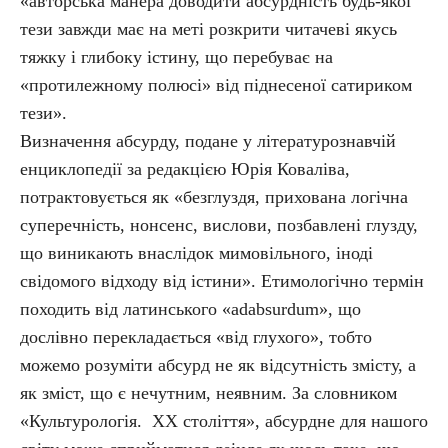
«авторська манера доводити абсурдність будь-якої
тези завжди має на меті розкрити читачеві якусь
тяжку і глибоку істину, що перебуває на
«протилежному полюсі» від піднесеної сатириком
тези».
Визначення абсурду, подане у літературознавчій
енциклопедії за редакцією Юрія Коваліва,
потрактовується як «безглуздя, прихована логічна
суперечність, нонсенс, вислови, позбавлені глузду,
що виникають внаслідок мимовільного, іноді
свідомого відходу від істини». Етимологічно термін
походить від латинського «adabsurdum», що
дослівно перекладається «від глухого», тобто
можемо розуміти абсурд не як відсутність змісту, а
як зміст, що є нечутним, неявним. За словником
«Культурологія. ХХ століття», абсурдне для нашого