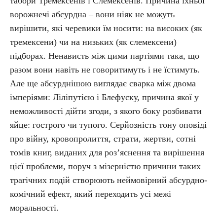
табори Тремексенів і Слемексенів. Причина їхньої
ворожнечі абсурдна – вони ніяк не можуть
вирішити, які черевики їм носити: на високих (як
тремексени) чи на низьких (як слемексени)
підборах. Ненависть між цими партіями така, що
разом вони навіть не говоритимуть і не їстимуть.
Але ще абсурднішою виглядає сварка між двома
імперіями: Ліліпутією і Блефуску, причина якої у
неможливості дійти згоди, з якого боку розбивати
яйце: гострого чи тупого. Серйозність тону оповіді
про війну, кровопролиття, страти, жертви, сотні
томів книг, виданих для роз’яснення та вирішення
цієї проблеми, поруч з мізерністю причини таких
трагічних подій створюють неймовірний абсурдно-
комічний ефект, який переходить усі межі
моральності.