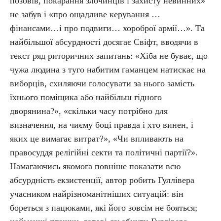
позовів, покарання злочинців і захисту невинних»
не забув і «про ощадливе керування …
фінансами…і про подвиги… хороброї армії…». Та
найбільшої абсурдності досягає Свіфт, вводячи в
текст ряд риторичних запитань: «Хіба не буває, що
чужа людина з туго набитим гаманцем натискає на
виборців, схиляючи голосувати за нього замість
їхнього поміщика або найбільш гідного
дворянина?», «скільки часу потрібно для
визначення, на чиєму боці правда і хто винен, і
яких це вимагає витрат?», «Чи впливають на
правосуддя релігійні секти та політичні партії?».
Намагаючись якомога повніше показати всю
абсурдність екзистенції, автор робить Гуллівера
учасником найрізноманітніших ситуацій: він
бореться з пацюками, які його зовсім не бояться;