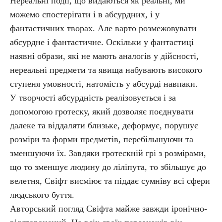
Нереальні події, що видаються як реальні, ми
можемо спостерігати і в абсурдних, і у
фантастичних творах. Але варто розмежовувати
абсурдне і фантастичне. Оскільки у фантастиці
наявні образи, які не мають аналогів у дійсності,
нереальні предмети та явища набувають високого
ступеня умовності, натомість у абсурді навпаки.
У творчості абсурдність реалізовується і за
допомогою гротеску, який дозволяє поєднувати
далеке та віддаляти близьке, деформує, порушує
розміри та форми предметів, перебільшуючи та
зменшуючи їх. Завдяки гротескній грі з розмірами,
що то зменшує людину до ліліпута, то збільшує до
велетня, Свіфт висміює та піддає сумніву всі сфери
людського буття.
Авторський погляд Свіфта майже завжди іронічно-