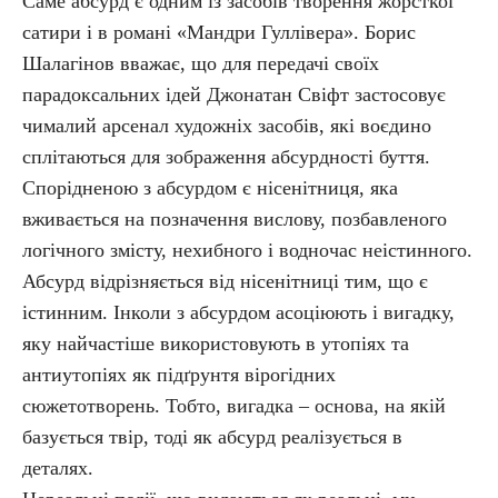
Саме абсурд є одним із засобів творення жорсткої
сатири і в романі «Мандри Гуллівера». Борис
Шалагінов вважає, що для передачі своїх
парадоксальних ідей Джонатан Свіфт застосовує
чималий арсенал художніх засобів, які воєдино
сплітаються для зображення абсурдності буття.
Спорідненою з абсурдом є нісенітниця, яка
вживається на позначення вислову, позбавленого
логічного змісту, нехибного і водночас неістинного.
Абсурд відрізняється від нісенітниці тим, що є
істинним. Інколи з абсурдом асоціюють і вигадку,
яку найчастіше використовують в утопіях та
антиутопіях як підґрунтя вірогідних
сюжетотворень. Тобто, вигадка – основа, на якій
базується твір, тоді як абсурд реалізується в
деталях.