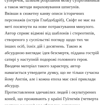
суперечок, шляхом розрізання мозку супротивників
а також методи вираховування шпигунів.
Ввівши в сюжетну канву описи історичних
персонажів (острів Глабдобдріб), Свіфт не має на
меті посягнути на нове потрактування минулого.
Автор сприяє відмові від шаблонів і стереотипів,
створеного у суспільстві погляду щодо тих чи
інших осіб, їхніх дій і досягнень. Такою ж
абсурдною виглядає ідея безсмертя, піддана гострій
сатирі у наступній подорожі головного героя.
Вводячи матеріал такого характеру, автор
намагається утвердити думку, що не тільки сучасна
йому Англія, але і кожна епоха має свої приклади
абсурду.
Протиставлення здичавілих людей і окультурених
коней, що проживають у країні Гуїгнгмів (четверта