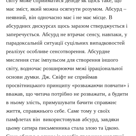
світу може сприйматися деінде як щось таке, що
має зміст, який можна осягнути розумом. Абсурд –
неявний, він одночасно має і не має місце. В
абсурдних дискурсах щось заразом стверджується і
заперечується. Абсурд не втрачає сенсу, навпаки, у
парадоксальній ситуації суцільних випадковостей
реалізує особливе сенсотворення. Абсурдне
мислення стає імпульсом для створення іншого
світу, водночас розширюючи межі ірраціональної
основи думки. Дж. Свіфт не сприймав
просвітницького принципу «розважаючи повчати» і
вважав, що читача потрібно не розважати, а будити
в ньому злість, примушувати бачити справжнє
життя, справжнього себе. Саме тому у своїх
памфлетах він використовував абсурд, завдяки
цьому сатира письменника стала злою та їдкою.