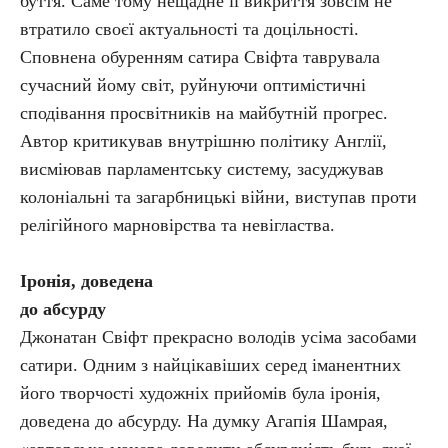
буття. Саме тому нещадне її викриття зовсім не
втратило своєї актуальності та доцільності.
Сповнена обуренням сатира Свіфта таврувала
сучасний йому світ, руйнуючи оптимістичні
сподівання просвітників на майбутній прогрес.
Автор критикував внутрішню політику Англії,
висміював парламентську систему, засуджував
колоніальні та загарбницькі війни, виступав проти
релігійного марновірства та невігластва.
Іронія, доведена
до абсурду
Джонатан Свіфт прекрасно володів усіма засобами
сатири. Одним з найцікавіших серед іманентних
його творчості художніх прийомів була іронія,
доведена до абсурду. На думку Агапія Шамрая,