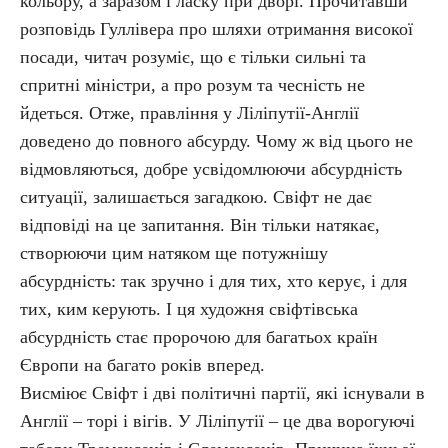
кольору, а заразом і ласку при дворі. Прочитавши
розповідь Гуллівера про шляхи отримання високої
посади, читач розуміє, що є тільки сильні та
спритні міністри, а про розум та чесність не
йдеться. Отже, правління у Ліліпутії-Англії
доведено до повного абсурду. Чому ж від цього не
відмовляються, добре усвідомлюючи абсурдність
ситуації, залишається загадкою. Свіфт не дає
відповіді на це запитання. Він тільки натякає,
створюючи цим натяком ще потужнішу
абсурдність: так зручно і для тих, хто керує, і для
тих, ким керують. І ця художня свіфтівська
абсурдність стає пророчою для багатьох країн
Європи на багато років вперед.
Висміює Свіфт і дві політичні партії, які існували в
Англії – торі і вігів. У Ліліпутії – це два ворогуючі