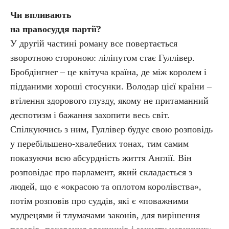
Чи впливають
на правосуддя партії?
У другій частині роману все повертається
зворотною стороною: ліліпутом стає Гуллівер.
Бробдінгнег – це квітуча країна, де між королем і
підданими хороші стосунки. Володар цієї країни –
втілення здорового глузду, якому не притаманний
деспотизм і бажання захопити весь світ.
Спілкуючись з ним, Гуллівер будує свою розповідь
у перебільшено-хвалебних тонах, тим самим
показуючи всю абсурдність життя Англії. Він
розповідає про парламент, який складається з
людей, що є «окрасою та оплотом королівства»,
потім розповів про суддів, які є «поважними
мудрецями й тлумачами законів, для вирішення