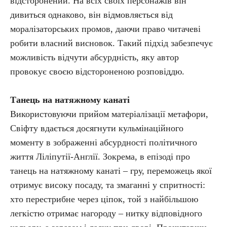
відсторонений. На всіх своїх персонажів він
дивиться однаково, він відмовляється від
моралізаторських промов, даючи право читачеві
робити власний висновок. Такий підхід забезпечує
можливість відчути абсурдність, яку автор
провокує своєю відстороненою розповіддю.
Танець на натяжному канаті
Використовуючи прийом матеріалізації метафори,
Свіфту вдається досягнути кульмінаційного
моменту в зображенні абсурдності політичного
життя Ліліпутії-Англії. Зокрема, в епізоді про
танець на натяжному канаті – гру, переможець якої
отримує високу посаду, та змаганні у спритності:
хто перестрибне через ціпок, той з найбільшою
легкістю отримає нагороду – нитку відповідного