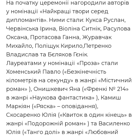
На початку церемонії нагородили авторів
у номінації «Найкращі твори серед
дипломантів». Ними стали: Кукса Руслан,
Червінська Ірина, Віоліна Ситнік, Расулова
Оксана, Протасова Ганна, Журавчак
Михайло, Поліщук Кирило,Петренко
Владислав та Бєляков Гєнік.
Лауреатами у номінації «Проза» стали
Хоменський Павло («Безкінечність
кілометрів на секунду» в жанрі «Містичний
роман» ), Онишкевич Яна («Френкі № 214»
в жанрі «Наукова фантастика» ), Камиш
Маркіян («Ряска» – оповідання),
Скосаренко Юлія («Квиток в один кінець» в
жанрі «Подорожній роман» ) та Василенко
Юлія («Танго долі» в жанрі «Любовний