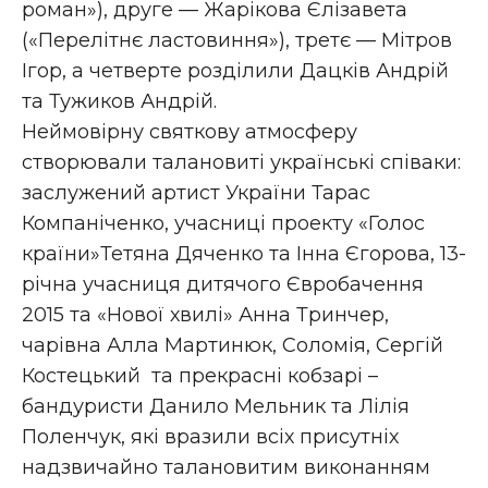
роман»), друге — Жарікова Єлізавета
(«Перелітнє ластовиння»), третє — Мітров
Ігор, а четверте розділили Дацків Андрій
та Тужиков Андрій.
Неймовірну святкову атмосферу
створювали талановиті українські співаки:
заслужений артист України Тарас
Компаніченко, учасниці проекту «Голос
країни»Тетяна Дяченко та Інна Єгорова, 13-
річна учасниця дитячого Євробачення
2015 та «Нової хвилі» Анна Тринчер,
чарівна Алла Мартинюк, Соломія, Сергій
Костецький та прекрасні кобзарі –
бандуристи Данило Мельник та Лілія
Поленчук, які вразили всіх присутніх
надзвичайно талановитим виконанням