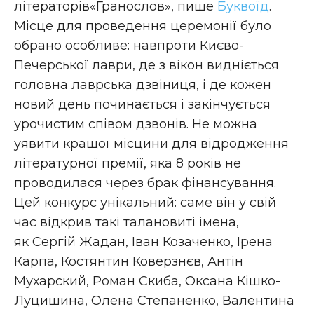
літераторів«Гранослов», пише
Буквоїд
.
Місце для проведення церемонії було
обрано особливе: навпроти Києво-
Печерської лаври, де з вікон видніється
головна лаврська дзвіниця, і де кожен
новий день починається і закінчується
урочистим співом дзвонів. Не можна
уявити кращої місцини для відродження
літературної премії, яка 8 років не
проводилася через брак фінансування.
Цей конкурс унікальний: саме він у свій
час відкрив такі талановиті імена,
як Сергій Жадан, Іван Козаченко, Ірена
Карпа, Костянтин Коверзнєв, Антін
Мухарский, Роман Скиба, Оксана Кішко-
Луцишина, Олена Степаненко, Валентина