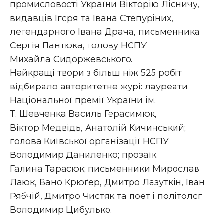
промисловості України Вікторію Лісничу,
видавців Ігоря та Івана Степуріних,
легендарного Івана Драча, письменника
Сергія Пантюка, голову НСПУ
Михайла Сидоржевського.
Найкращі твори з більш ніж 525 робіт
відбирало авторитетне журі: лауреати
Національної премії України ім.
Т. Шевченка Василь Герасимюк,
Віктор Медвідь, Анатолій Кичинський;
голова Київської організації НСПУ
Володимир Даниленко; прозаїк
Галина Тарасюк; письменники Мирослав
Лаюк, Вано Крюґер, Дмитро Лазуткін, Іван
Рябчій, Дмитро Чистяк та поет і політолог
Володимир Цибулько.